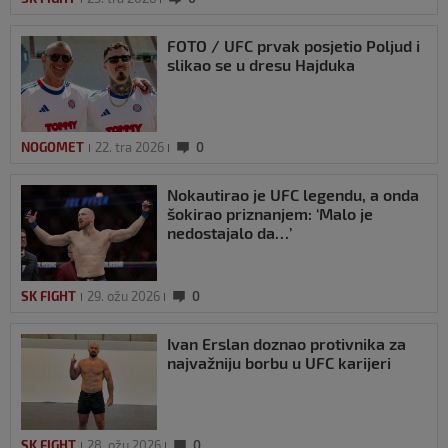
FOTO / UFC prvak posjetio Poljud i
slikao se u dresu Hajduka
NOGOMET
22. tra 2026
0
Nokautirao je UFC legendu, a onda
šokirao priznanjem: ‘Malo je
nedostajalo da…’
SK FIGHT
29. ožu 2026
0
Ivan Erslan doznao protivnika za
najvažniju borbu u UFC karijeri
SK FIGHT
28. ožu 2026
0