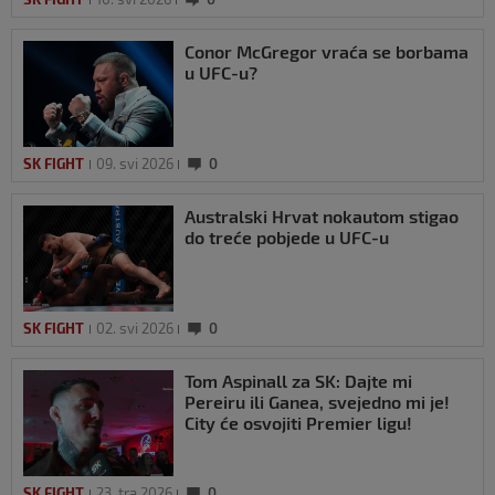
Conor McGregor vraća se borbama
u UFC-u?
SK FIGHT
09. svi 2026
0
Australski Hrvat nokautom stigao
do treće pobjede u UFC-u
SK FIGHT
02. svi 2026
0
Tom Aspinall za SK: Dajte mi
Pereiru ili Ganea, svejedno mi je!
City će osvojiti Premier ligu!
SK FIGHT
23. tra 2026
0