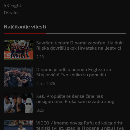
SK Fight
Ostalo
Najčitanije vijesti
Savršen tjedan: Dinamo započeo, Hajduk i
Rijeka dovršili skok Hrvatske na ljestvici
Uefe
7:58
Dinamo je odbio ponudu Engleza za
Stojkovića! Evo koliko su ponudili
2. kol 2026
Kek: Propuštene šanse čine nas
nesigurnima. Fruka sam izvadio zbog
ozljede, pripremamo se na život bez njega
8:25
VIDEO / Imamo novog Rafu od kojeg drhti
teniski svijet, uzeo je 11 poena u nizu i sve