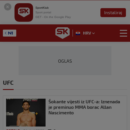
SportKlub
Instaliraj
Sport portal
GET - On the Google Play
HRV
OGLAS
UFC
Šokante vijesti iz UFC-a: Iznenada
je preminuo MMA borac Allan
Nascimento