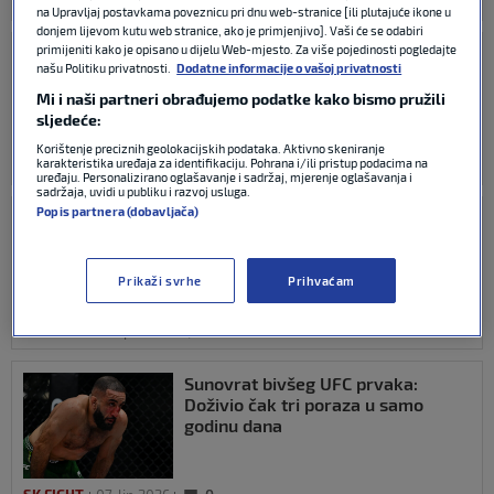
SK FIGHT
12. srp 2026
0
na Upravljaj postavkama poveznicu pri dnu web-stranice [ili plutajuće ikone u
donjem lijevom kutu web stranice, ako je primjenjivo]. Vaši će se odabiri
primijeniti kako je opisano u dijelu Web-mjesto. Za više pojedinosti pogledajte
Ante Delija zbog ozljede otkazao
našu Politiku privatnosti.
Dodatne informacije o vašoj privatnosti
borbu na UFC-ovoj priredbi u
Beogradu
Mi i naši partneri obrađujemo podatke kako bismo pružili
sljedeće:
Korištenje preciznih geolokacijskih podataka. Aktivno skeniranje
karakteristika uređaja za identifikaciju. Pohrana i/ili pristup podacima na
SK FIGHT
21. lip 2026
0
uređaju. Personalizirano oglašavanje i sadržaj, mjerenje oglašavanja i
sadržaja, uvidi u publiku i razvoj usluga.
Popis partnera (dobavljača)
Spektakl u Bijeloj kući: Gaethje
šokirao borilački svijet, Gane
srušio Pereirin povijesni UFC san
Prikaži svrhe
Prihvaćam
SK FIGHT
15. lip 2026
0
Sunovrat bivšeg UFC prvaka:
Doživio čak tri poraza u samo
godinu dana