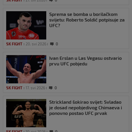
SK FIGHT
21. svi 2026
0
Sprema se bomba u borilačkom
svijetu: Roberto Soldić potpisuje za
UFC?
SK FIGHT
20. svi 2026
0
Ivan Erslan u Las Vegasu ostvario
prvu UFC pobjedu
SK FIGHT
17. svi 2026
0
Strickland šokirao svijet: Svladao
je dosad nepobjedivog Chimaeva i
ponovno postao UFC prvak
SK FIGHT
10. svi 2026
0