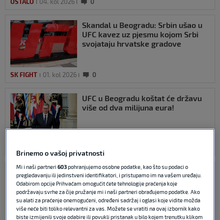
OSTALO
04. kol 2026
0
Skandal u Beogradu: Srbin ušao u
UFC kavez uz pjesmu kojom Srbi
svojataju hrvatske gradove
SK FIGHT
01. kol 2026
0
UFC u Beogradu koštat će državu
više od dva milijuna eura!
SK FIGHT
30. srp 2026
0
Brinemo o vašoj privatnosti
Mi i naši partneri
603
pohranjujemo osobne podatke, kao što su podaci o
Borba za zaborav: Povratak
pregledavanju ili jedinstveni identifikatori, i pristupamo im na vašem uređaju.
McGregora u oktogon je trajao tek
Odabirom opcije Prihvaćam omogućit ćete tehnologije praćenja koje
minutu
podržavaju svrhe za čije pružanje mi i naši partneri obrađujemo podatke. Ako
su alati za praćenje onemogućeni, određeni sadržaj i oglasi koje vidite možda
više neće biti toliko relevantni za vas. Možete se vratiti na ovaj izbornik kako
biste izmijenili svoje odabire ili povukli pristanak u bilo kojem trenutku klikom