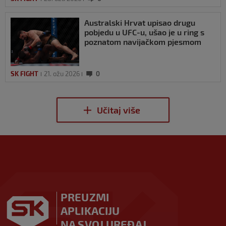
Australski Hrvat upisao drugu
pobjedu u UFC-u, ušao je u ring s
poznatom navijačkom pjesmom
SK FIGHT
21. ožu 2026
0
PREUZMI
APLIKACIJU
NA SVOJ UREĐAJ