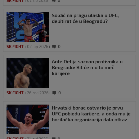
SK FIGHT
07. lip 2026
0
Soldić na pragu ulaska u UFC,
debitirat će u Beogradu?
SK FIGHT
02. lip 2026
0
Ante Delija saznao protivnika u
Beogradu: Bit će mu to meč
karijere
SK FIGHT
26. svi 2026
0
Hrvatski borac ostvario je prvu
UFC pobjedu karijere, a onda mu je
borilačka organizacija dala otkaz