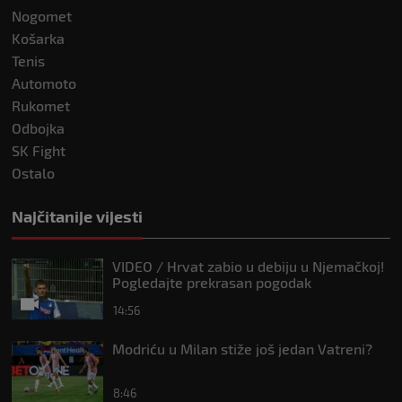
Nogomet
Košarka
Tenis
Automoto
Rukomet
Odbojka
SK Fight
Ostalo
Najčitanije vijesti
VIDEO / Hrvat zabio u debiju u Njemačkoj!
Pogledajte prekrasan pogodak
14:56
Modriću u Milan stiže još jedan Vatreni?
8:46