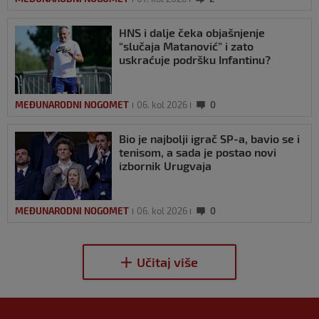
HNS i dalje čeka objašnjenje
“slučaja Matanović” i zato
uskraćuje podršku Infantinu?
MEĐUNARODNI NOGOMET
06. kol 2026
0
Bio je najbolji igrač SP-a, bavio se i
tenisom, a sada je postao novi
izbornik Urugvaja
MEĐUNARODNI NOGOMET
06. kol 2026
0