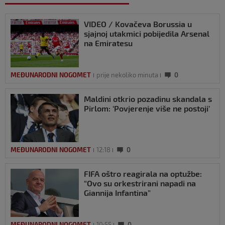
VIDEO / Kovačeva Borussia u
sjajnoj utakmici pobijedila Arsenal
na Emiratesu
MEĐUNARODNI NOGOMET
prije nekoliko minuta
0
Maldini otkrio pozadinu skandala s
Pirlom: ‘Povjerenje više ne postoji’
MEĐUNARODNI NOGOMET
12:18
0
FIFA oštro reagirala na optužbe:
“Ovo su orkestrirani napadi na
Giannija Infantina”
MEĐUNARODNI NOGOMET
10:55
0