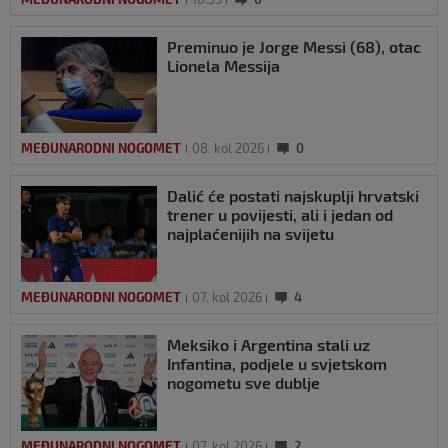
Preminuo je Jorge Messi (68), otac
Lionela Messija
MEĐUNARODNI NOGOMET
08. kol 2026
0
Dalić će postati najskuplji hrvatski
trener u povijesti, ali i jedan od
najplaćenijih na svijetu
MEĐUNARODNI NOGOMET
07. kol 2026
4
Meksiko i Argentina stali uz
Infantina, podjele u svjetskom
nogometu sve dublje
MEĐUNARODNI NOGOMET
07. kol 2026
2