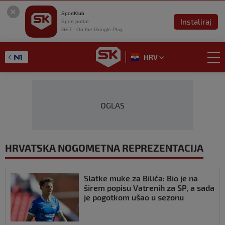
SportKlub
Instaliraj
Sport portal
GET - On the Google Play
HRV
OGLAS
HRVATSKA NOGOMETNA REPREZENTACIJA
Slatke muke za Bilića: Bio je na
širem popisu Vatrenih za SP, a sada
je pogotkom ušao u sezonu