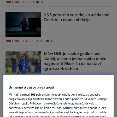
NOGOMET
17:26
0
HNS potvrdio suradnju s adidasom:
Zavirite u novu kolekciju
NOGOMET
01. kol 2026
0
Ješe: HNL je svake godine sve
slabiji, a samo jedna osoba može
nagovoriti Modrića da nastavi
igrati za Hrvatsku
NOGOMET
26. srp 2026
0
Brinemo o vašoj privatnosti
Španjolski savez upozorio na
Mi i naši partneri
603
pohranjujemo osobne podatke, kao što su podaci o
prevare uoči utakmice s
pregledavanju ili jedinstveni identifikatori, i pristupamo im na vašem uređaju.
Hrvatskom
Odabirom opcije Prihvaćam omogućit ćete tehnologije praćenja koje
podržavaju svrhe za čije pružanje mi i naši partneri obrađujemo podatke. Ako
su alati za praćenje onemogućeni, određeni sadržaj i oglasi koje vidite možda
više neće biti toliko relevantni za vas. Možete se vratiti na ovaj izbornik kako