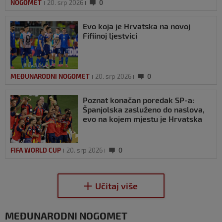
NOGOMET
20. srp 2026
0
Evo koja je Hrvatska na novoj
Fifiinoj ljestvici
MEĐUNARODNI NOGOMET
20. srp 2026
0
Poznat konačan poredak SP-a:
Španjolska zasluženo do naslova,
evo na kojem mjestu je Hrvatska
FIFA WORLD CUP
20. srp 2026
0
MEĐUNARODNI NOGOMET