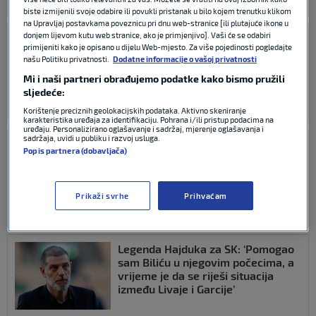
MEĐUNARODNI NOGOMET
24. srp 2026
0
biste izmijenili svoje odabire ili povukli pristanak u bilo kojem trenutku klikom
na Upravljaj postavkama poveznicu pri dnu web-stranice [ili plutajuće ikone u
donjem lijevom kutu web stranice, ako je primjenjivo]. Vaši će se odabiri
BiH medij: Daliću su nakon
primijeniti kako je opisano u dijelu Web-mjesto. Za više pojedinosti pogledajte
povijesnog uspjeha obećavali čuda,
našu Politiku privatnosti.
Dodatne informacije o vašoj privatnosti
a onda je otišao ogorčen
Mi i naši partneri obrađujemo podatke kako bismo pružili
sljedeće:
NOGOMET
23. srp 2026
6
Korištenje preciznih geolokacijskih podataka. Aktivno skeniranje
karakteristika uređaja za identifikaciju. Pohrana i/ili pristup podacima na
uređaju. Personalizirano oglašavanje i sadržaj, mjerenje oglašavanja i
sadržaja, uvidi u publiku i razvoj usluga.
Poznato gdje će igrati Španjolska i
Popis partnera (dobavljača)
Hrvatska
Prikaži svrhe
Prihvaćam
MEĐUNARODNI NOGOMET
22. srp 2026
0
Legenda Hajduka za SK: ‘Pomogao
sam Biliću u njegovim počecima, a
vrijeme je da se riješi situacija
između Livaje i Garcije’