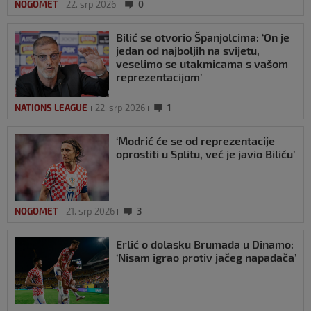
NOGOMET
22. srp 2026
0
Bilić se otvorio Španjolcima: ‘On je
jedan od najboljih na svijetu,
veselimo se utakmicama s vašom
reprezentacijom’
NATIONS LEAGUE
22. srp 2026
1
‘Modrić će se od reprezentacije
oprostiti u Splitu, već je javio Biliću’
NOGOMET
21. srp 2026
3
Erlić o dolasku Brumada u Dinamo:
‘Nisam igrao protiv jačeg napadača’