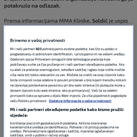
potaknulo na odlazak.
Prema informacijama MMA Klinike,
Soldić
je uspio
raskinuti ugovor s
ONE
-om te bi uskoro mogao
potpisati za najjaču svjetsku
MMA
promociju. Ako
Brinemo o vašoj privatnosti
do dogovora dođe, debi bi mogao imati već 1.
kolovoza na UFC-ovom eventu u
Beogradu
.
Mi i naši partneri
603
pohranjujemo osobne podatke, kao što su podaci o
pregledavanju ili jedinstveni identifikatori, i pristupamo im na vašem uređaju.
Odabirom opcije Prihvaćam omogućit ćete tehnologije praćenja koje
podržavaju svrhe za čije pružanje mi i naši partneri obrađujemo podatke. Ako
su alati za praćenje onemogućeni, određeni sadržaj i oglasi koje vidite možda
više neće biti toliko relevantni za vas. Možete se vratiti na ovaj izbornik kako
Otkriveno kada bi se Hrgović
biste izmijenili svoje odabire ili povukli pristanak u bilo kojem trenutku klikom
trebao boriti protiv opasnog
na Upravljaj postavkama poveznicu pri dnu web-stranice [ili plutajuće ikone u
Itaume
donjem lijevom kutu web stranice, ako je primjenjivo]. Vaši će se odabiri
primijeniti kako je opisano u dijelu Web-mjesto. Za više pojedinosti pogledajte
našu Politiku privatnosti.
Dodatne informacije o vašoj privatnosti
SK FIGHT
19. svi 2026
0
Mi i naši partneri obrađujemo podatke kako bismo pružili
sljedeće:
Posljednjih dana sve se češće spominje njegov
Korištenje preciznih geolokacijskih podataka. Aktivno skeniranje
karakteristika uređaja za identifikaciju. Pohrana i/ili pristup podacima na
odlazak iz ONE-a. Soldić je navodno frustriran jer
uređaju. Personalizirano oglašavanje i sadržaj, mjerenje oglašavanja i
sadržaja, uvidi u publiku i razvoj usluga.