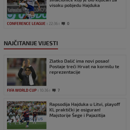
visoku pobjedu Hajduka
CONFERENCE LEAGUE
22:36
0
NAJČITANIJE VIJESTI
Zlatko Dalić ima novi posao!
Postaje treći Hrvat na kormilu te
reprezentacije
FIFA WORLD CUP
10:36
7
Rapsodija Hajduka u Litvi, playoff
KL praktički je osiguran!
Majstorije Šege i Pajazitija