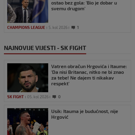
ostao bez gola: ‘Bio je dobar u
svemu drugom’
CHAMPIONS LEAGUE
5. kol 2026
1
NAJNOVIJE VIJESTI - SK FIGHT
Vatren obračun Hrgovića i Itaume:
‘Da nisi Britanac, nitko ne bi znao
za tebe! Ne dajem ti nikakav
respekt’
SK FIGHT
05. kol 2026
0
Usik: Itauma je budućnost, nije
Hrgović