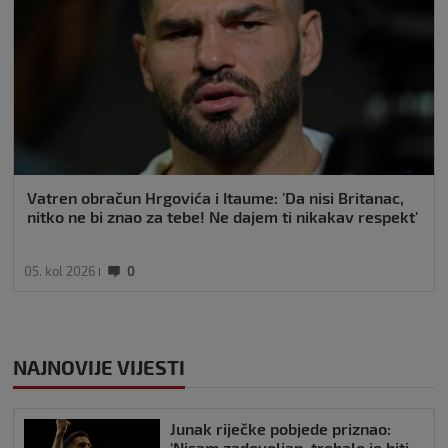
Vatren obračun Hrgovića i Itaume: 'Da nisi Britanac,
nitko ne bi znao za tebe! Ne dajem ti nikakav respekt'
05. kol 2026
0
NAJNOVIJE VIJESTI
Junak riječke pobjede priznao:
‘Nisam zadovoljan, trebalo je biti