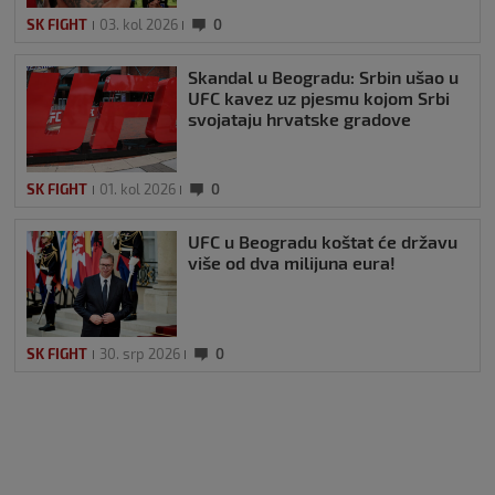
SK FIGHT
03. kol 2026
0
Skandal u Beogradu: Srbin ušao u
UFC kavez uz pjesmu kojom Srbi
svojataju hrvatske gradove
SK FIGHT
01. kol 2026
0
UFC u Beogradu koštat će državu
više od dva milijuna eura!
SK FIGHT
30. srp 2026
0