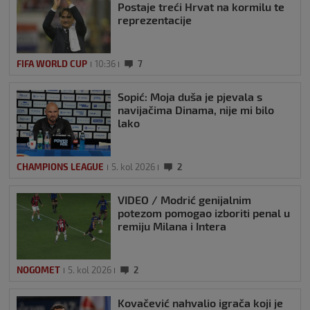
Postaje treći Hrvat na kormilu te
reprezentacije
FIFA WORLD CUP
10:36
7
Sopić: Moja duša je pjevala s
navijačima Dinama, nije mi bilo
lako
CHAMPIONS LEAGUE
5. kol 2026
2
VIDEO / Modrić genijalnim
potezom pomogao izboriti penal u
remiju Milana i Intera
NOGOMET
5. kol 2026
2
Kovačević nahvalio igrača koji je