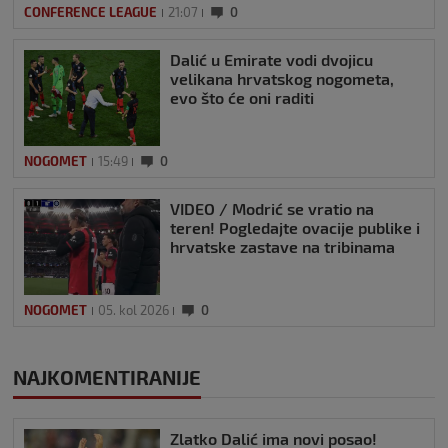
CONFERENCE LEAGUE
21:07
0
Dalić u Emirate vodi dvojicu
velikana hrvatskog nogometa,
evo što će oni raditi
NOGOMET
15:49
0
VIDEO / Modrić se vratio na
teren! Pogledajte ovacije publike i
hrvatske zastave na tribinama
NOGOMET
05. kol 2026
0
NAJKOMENTIRANIJE
Zlatko Dalić ima novi posao!