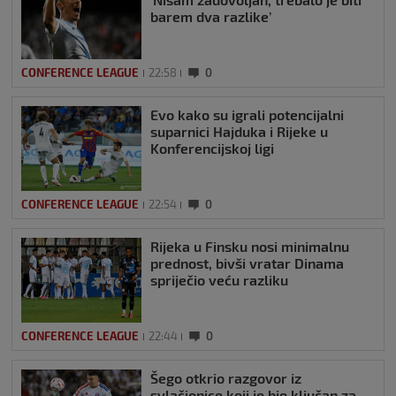
barem dva razlike’
CONFERENCE LEAGUE
22:58
0
Evo kako su igrali potencijalni
suparnici Hajduka i Rijeke u
Konferencijskoj ligi
CONFERENCE LEAGUE
22:54
0
Rijeka u Finsku nosi minimalnu
prednost, bivši vratar Dinama
spriječio veću razliku
CONFERENCE LEAGUE
22:44
0
Šego otkrio razgovor iz
svlačionice koji je bio ključan za