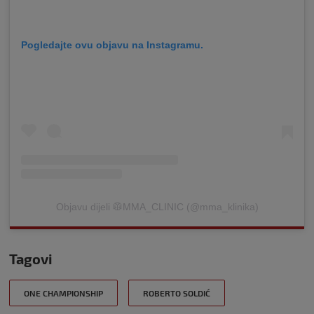
Pogledajte ovu objavu na Instagramu.
Objavu dijeli 🥼MMA_CLINIC (@mma_klinika)
Tagovi
ONE CHAMPIONSHIP
ROBERTO SOLDIĆ