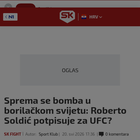
SportKlub
Instaliraj
Sport portal
HRV
GET - On the Google Play
OGLAS
Sprema se bomba u
borilačkom svijetu: Roberto
Soldić potpisuje za UFC?
SK FIGHT
Autor:
Sport Klub
20. svi 2026
17:36
0 komentara