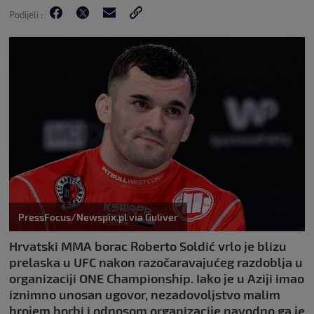
Podijeli :
PressFocus/Newspix.pl via Guliver
Hrvatski MMA borac Roberto Soldić vrlo je blizu
prelaska u UFC nakon razočaravajućeg razdoblja u
organizaciji ONE Championship. Iako je u Aziji imao
iznimno unosan ugovor, nezadovoljstvo malim
brojem borbi i odnosom organizacije navodno ga je