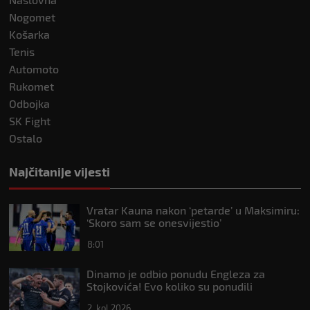
Nogomet
Košarka
Tenis
Automoto
Rukomet
Odbojka
SK Fight
Ostalo
Najčitanije vijesti
Vratar Kauna nakon ‘petarde’ u Maksimiru:
‘Skoro sam se onesvijestio’
8:01
Dinamo je odbio ponudu Engleza za
Stojkovića! Evo koliko su ponudili
2. kol 2026