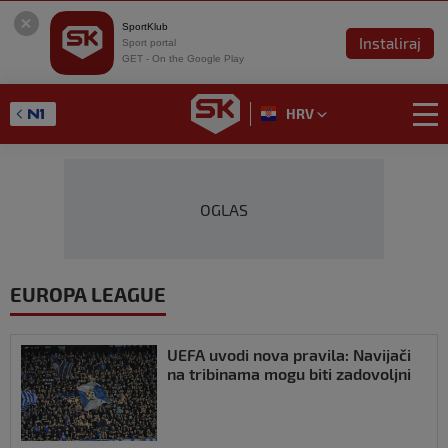
SportKlub
Instaliraj
Sport portal
GET - On the Google Play
HRV
OGLAS
EUROPA LEAGUE
UEFA uvodi nova pravila: Navijači
na tribinama mogu biti zadovoljni