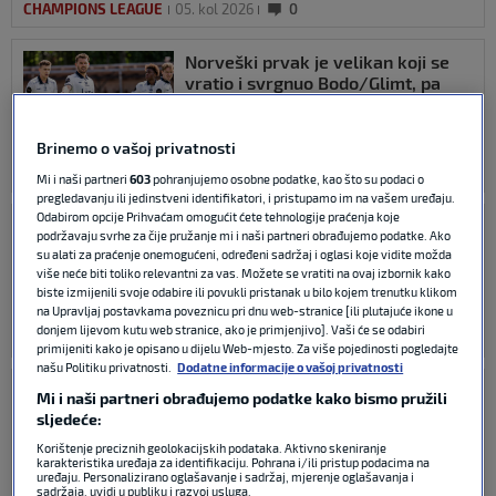
CHAMPIONS LEAGUE
05. kol 2026
0
Norveški prvak je velikan koji se
vratio i svrgnuo Bodo/Glimt, pa
možda i Bešiktaš? Nije moglo
nezgodnije
Brinemo o vašoj privatnosti
CHAMPIONS LEAGUE
03. kol 2026
0
Mi i naši partneri
603
pohranjujemo osobne podatke, kao što su podaci o
pregledavanju ili jedinstveni identifikatori, i pristupamo im na vašem uređaju.
Odabirom opcije Prihvaćam omogućit ćete tehnologije praćenja koje
Evo s kime će Dinamo igrati u play-
podržavaju svrhe za čije pružanje mi i naši partneri obrađujemo podatke. Ako
offu Europske lige ako ispadne od
su alati za praćenje onemogućeni, određeni sadržaj i oglasi koje vidite možda
Sopića
više neće biti toliko relevantni za vas. Možete se vratiti na ovaj izbornik kako
biste izmijenili svoje odabire ili povukli pristanak u bilo kojem trenutku klikom
na Upravljaj postavkama poveznicu pri dnu web-stranice [ili plutajuće ikone u
donjem lijevom kutu web stranice, ako je primjenjivo]. Vaši će se odabiri
EUROPA LEAGUE
03. kol 2026
0
primijeniti kako je opisano u dijelu Web-mjesto. Za više pojedinosti pogledajte
našu Politiku privatnosti.
Dodatne informacije o vašoj privatnosti
Evo s kim bi Dinamo mogao igrati u
Mi i naši partneri obrađujemo podatke kako bismo pružili
play-offu Lige prvaka, a s kim u
sljedeće:
Europa ligi
Korištenje preciznih geolokacijskih podataka. Aktivno skeniranje
karakteristika uređaja za identifikaciju. Pohrana i/ili pristup podacima na
uređaju. Personalizirano oglašavanje i sadržaj, mjerenje oglašavanja i
sadržaja, uvidi u publiku i razvoj usluga.