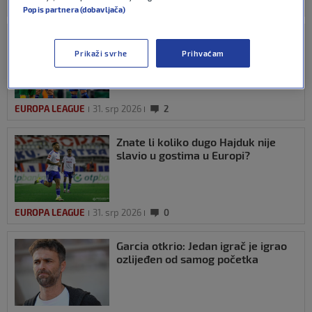
CHAMPIONS LEAGUE
03. kol 2026
0
Popis partnera (dobavljača)
SKener: Taoci vlastite prošlosti,
mitova i legendi
Prikaži svrhe
Prihvaćam
EUROPA LEAGUE
31. srp 2026
2
Znate li koliko dugo Hajduk nije
slavio u gostima u Europi?
EUROPA LEAGUE
31. srp 2026
0
Garcia otkrio: Jedan igrač je igrao
ozlijeđen od samog početka