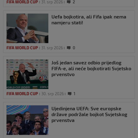
FIFA WORLD CUP
31. srp 2026
2
Uefa bojkotira, ali Fifa ipak nema
namjeru stati!
FIFA WORLD CUP
31. srp 2026
0
Još jedan savez odbio prijedlog
FIFA-e, ali neće bojkotirati Svjetsko
prvenstvo
FIFA WORLD CUP
30. srp 2026
1
Ujedinjena UEFA: Sve europske
države podržale bojkot Svjetskog
prvenstva