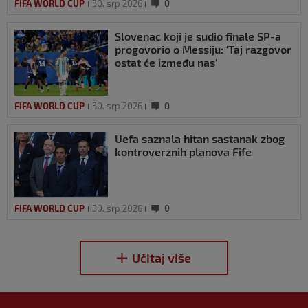
FIFA WORLD CUP
30. srp 2026
0
Slovenac koji je sudio finale SP-a
progovorio o Messiju: ‘Taj razgovor
ostat će između nas’
FIFA WORLD CUP
30. srp 2026
0
Uefa saznala hitan sastanak zbog
kontroverznih planova Fife
FIFA WORLD CUP
30. srp 2026
0