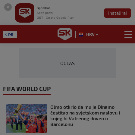
SportKlub
Instaliraj
Sport portal
GET - On the Google Play
HRV
OGLAS
FIFA WORLD CUP
Olmo otkrio da mu je Dinamo
čestitao na svjetskom naslovu i
kojeg bi Vatrenog doveo u
Barcelonu