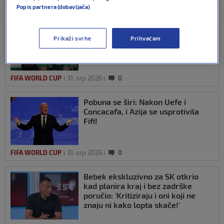
FIFA WORLD CUP
31. srp 2026
0
Popis partnera (dobavljača)
Broos više neće biti južnoafrički
izbornik
Prikaži svrhe
Prihvaćam
FIFA WORLD CUP
31. srp 2026
0
Pobuna se širi: Nakon Uefe i
Concacafa, i Azija se usprotivila
Fifi!
FIFA WORLD CUP
31. srp 2026
0
Bebek ekskluzivno za SK otkrio
kad planira kraj i bez zadrške
poručio: ‘Kritiziraju i oni koji ne
znaju ni kako lopta skače!’