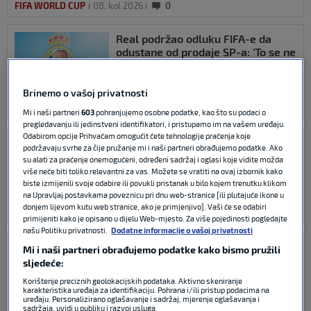
FIFA WORLD CUP
08. kol 2026
0
Real podržao odluku FIFA-e da
odustane od prodaje SP-a: ‘To se ne
smije ponoviti’
Brinemo o vašoj privatnosti
FIFA WORLD CUP
02. kol 2026
0
Mi i naši partneri
603
pohranjujemo osobne podatke, kao što su podaci o
pregledavanju ili jedinstveni identifikatori, i pristupamo im na vašem uređaju.
Odabirom opcije Prihvaćam omogućit ćete tehnologije praćenja koje
Potpuni debakl Infantina: Pozivi na
podržavaju svrhe za čije pružanje mi i naši partneri obrađujemo podatke. Ako
bojkot su upalili – nema prodaje
su alati za praćenje onemogućeni, određeni sadržaj i oglasi koje vidite možda
dionica SP-a!
više neće biti toliko relevantni za vas. Možete se vratiti na ovaj izbornik kako
biste izmijenili svoje odabire ili povukli pristanak u bilo kojem trenutku klikom
na Upravljaj postavkama poveznicu pri dnu web-stranice [ili plutajuće ikone u
donjem lijevom kutu web stranice, ako je primjenjivo]. Vaši će se odabiri
FIFA WORLD CUP
01. kol 2026
2
primijeniti kako je opisano u dijelu Web-mjesto. Za više pojedinosti pogledajte
našu Politiku privatnosti.
Dodatne informacije o vašoj privatnosti
Obala Bjelokosti smijenila
Mi i naši partneri obrađujemo podatke kako bismo pružili
izbornika unatoč povijesnom
sljedeće:
uspjehu na Svjetskom prvenstvu
Korištenje preciznih geolokacijskih podataka. Aktivno skeniranje
karakteristika uređaja za identifikaciju. Pohrana i/ili pristup podacima na
uređaju. Personalizirano oglašavanje i sadržaj, mjerenje oglašavanja i
sadržaja, uvidi u publiku i razvoj usluga.