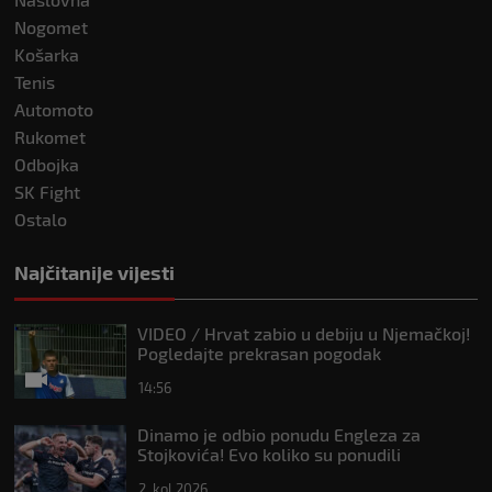
Nogomet
Košarka
Tenis
Automoto
Rukomet
Odbojka
SK Fight
Ostalo
Najčitanije vijesti
VIDEO / Hrvat zabio u debiju u Njemačkoj!
Pogledajte prekrasan pogodak
14:56
Dinamo je odbio ponudu Engleza za
Stojkovića! Evo koliko su ponudili
2. kol 2026