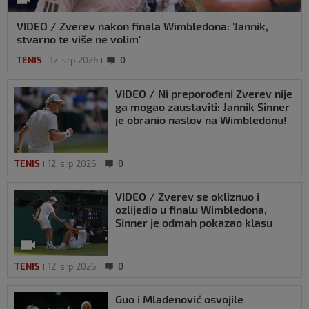
VIDEO / Zverev nakon finala Wimbledona: 'Jannik,
stvarno te više ne volim'
TENIS
12. srp 2026
0
VIDEO / Ni preporođeni Zverev nije
ga mogao zaustaviti: Jannik Sinner
je obranio naslov na Wimbledonu!
TENIS
12. srp 2026
0
VIDEO / Zverev se okliznuo i
ozlijedio u finalu Wimbledona,
Sinner je odmah pokazao klasu
TENIS
12. srp 2026
0
Guo i Mladenović osvojile