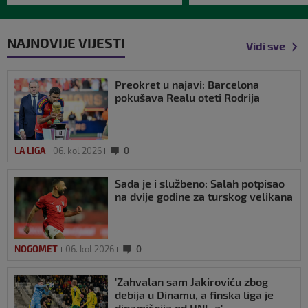
NAJNOVIJE VIJESTI
Vidi sve
Preokret u najavi: Barcelona
pokušava Realu oteti Rodrija
LA LIGA
06. kol 2026
0
Sada je i službeno: Salah potpisao
na dvije godine za turskog velikana
NOGOMET
06. kol 2026
0
'Zahvalan sam Jakiroviću zbog
debija u Dinamu, a finska liga je
dinamičnija od HNL-a'