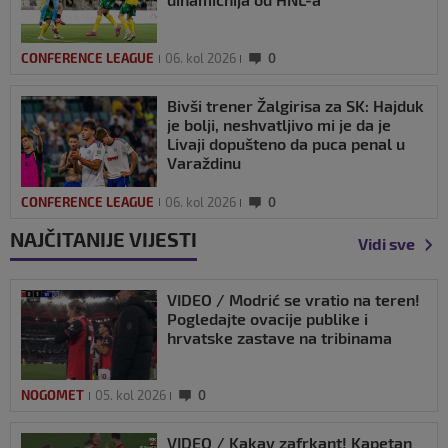
CONFERENCE LEAGUE
06. kol 2026
0
Bivši trener Žalgirisa za SK: Hajduk
je bolji, neshvatljivo mi je da je
Livaji dopušteno da puca penal u
Varaždinu
CONFERENCE LEAGUE
06. kol 2026
0
NAJČITANIJE VIJESTI
Vidi sve
VIDEO / Modrić se vratio na teren!
Pogledajte ovacije publike i
hrvatske zastave na tribinama
NOGOMET
05. kol 2026
0
VIDEO / Kakav zafrkant! Kapetan