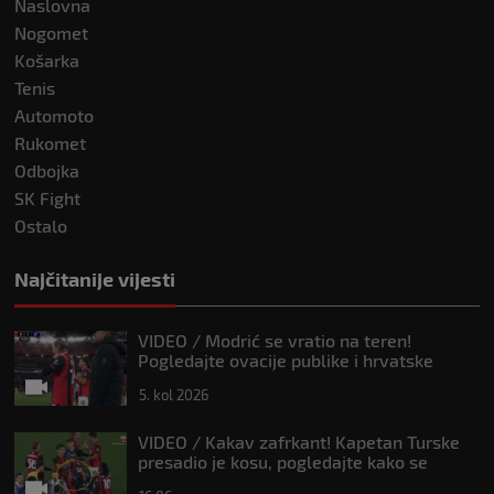
Naslovna
Nogomet
Košarka
Tenis
Automoto
Rukomet
Odbojka
SK Fight
Ostalo
Najčitanije vijesti
VIDEO / Modrić se vratio na teren!
Pogledajte ovacije publike i hrvatske
zastave na tribinama
5. kol 2026
VIDEO / Kakav zafrkant! Kapetan Turske
presadio je kosu, pogledajte kako se
Modrić našalio s njim