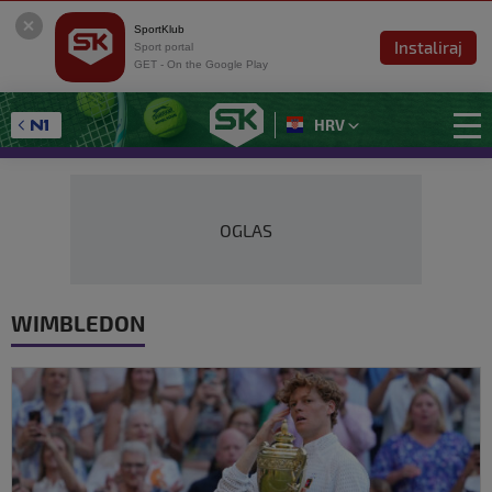
SportKlub
Instaliraj
Sport portal
GET - On the Google Play
HRV
OGLAS
WIMBLEDON