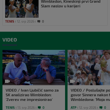
Wimbledon, Kineskinji prvi Grand
Slam naslov u karijeri
TENIS
12. srp 2026
0
VIDEO
VIDEO / Ivan Ljubičić samo za
VIDEO / Poslušajte po
SK analizirao Wimbledon:
govor Sinnera nakon f
'Zverev me impresionirao'
Wimbledona: 'Moja m
nekoliko puta morala 
TENIS
13. srp 2026
0
ATP
12. srp 2026
0
ložu'