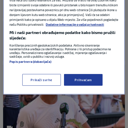
više neće biti toliko relevantni za vas. Možete se vratiti na ovaj izbornik kako
biste izmijenili svoje odabire ili povukli pristanak u bilo kojem trenutku klikom
na Upravljaj postavkama poveznicu pri dnu web-stranice [ili plutajuće ikone u
TENIS
13. srp 2026
0
donjem lijevom kutu web stranice, ako je primjenjivo]. Vaši će se odabiri
primijeniti kako je opisano u dijelu Web-mjesto. Za više pojedinosti pogledajte
našu Politiku privatnosti.
Dodatne informacije o vašoj privatnosti
VIDEO / Poslušajte pobjednički
govor Sinnera nakon finala
Mi i naši partneri obrađujemo podatke kako bismo pružili
Wimbledona: 'Moja mama je
sljedeće:
nekoliko puta morala napustiti
Korištenje preciznih geolokacijskih podataka. Aktivno skeniranje
ložu'
karakteristika uređaja za identifikaciju. Pohrana i/ili pristup podacima na
uređaju. Personalizirano oglašavanje i sadržaj, mjerenje oglašavanja i
ATP
12. srp 2026
0
sadržaja, uvidi u publiku i razvoj usluga.
Popis partnera (dobavljača)
Prikaži svrhe
Prihvaćam