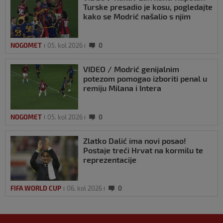
Turske presadio je kosu, pogledajte
kako se Modrić našalio s njim
NOGOMET
05. kol 2026
0
VIDEO / Modrić genijalnim
potezom pomogao izboriti penal u
remiju Milana i Intera
NOGOMET
05. kol 2026
0
Zlatko Dalić ima novi posao!
Postaje treći Hrvat na kormilu te
reprezentacije
FIFA WORLD CUP
06. kol 2026
0