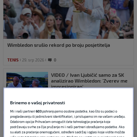
Wimbledon srušio rekord po broju posjetitelja
TENIS
29. srp 2026
0
VIDEO / Ivan Ljubičić samo za SK
analizirao Wimbledon: 'Zverev me
impresionirao'
Brinemo o vašoj privatnosti
TENIS
13. srp 2026
0
Mi i naši partneri
603
pohranjujemo osobne podatke, kao što su podaci o
pregledavanju ili jedinstveni identifikatori, i pristupamo im na vašem uređaju.
Sinner za SK: Bolji sam tenisač
Odabirom opcije Prihvaćam omogućit ćete tehnologije praćenja koje
nego prošle godine
podržavaju svrhe za čije pružanje mi i naši partneri obrađujemo podatke. Ako
su alati za praćenje onemogućeni, određeni sadržaj i oglasi koje vidite možda