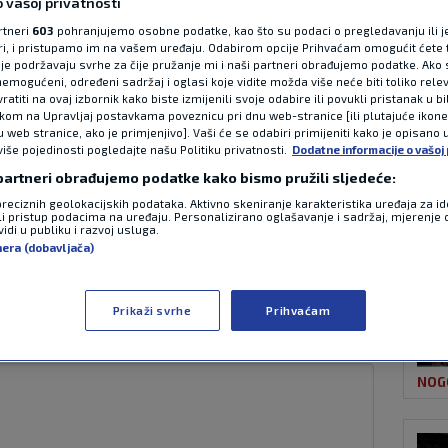
 vašoj privatnosti
rtneri
603
pohranjujemo osobne podatke, kao što su podaci o pregledavanju ili j
ori, i pristupamo im na vašem uređaju. Odabirom opcije Prihvaćam omogućit ćete 
NAJ
g ozljede otkazao
je podržavaju svrhe za čije pružanje mi i naši partneri obrađujemo podatke. Ako s
emogućeni, određeni sadržaj i oglasi koje vidite možda više neće biti toliko relev
atiti na ovaj izbornik kako biste izmijenili svoje odabire ili povukli pristanak u b
oj priredbi u
ikom na Upravljaj postavkama poveznicu pri dnu web-stranice [ili plutajuće ikon
u web stranice, ako je primjenjivo]. Vaši će se odabiri primijeniti kako je opisano 
više pojedinosti pogledajte našu Politiku privatnosti.
Dodatne informacije o vašoj 
 partneri obrađujemo podatke kako bismo pružili sljedeće:
preciznih geolokacijskih podataka. Aktivno skeniranje karakteristika uređaja za ide
li pristup podacima na uređaju. Personalizirano oglašavanje i sadržaj, mjerenje 
NOG
idi u publiku i razvoj usluga.
0 komentara
nera (dobavljača)
zilskog borca Johnnyja Walkera koja je
iredbi u Beogradu.
Pročitaj više
Prikaži svrhe
Prihvaćam
NOG