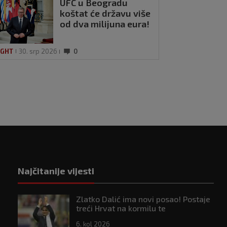
UFC u Beogradu
koštat će državu više
od dva milijuna eura!
IGHT
30. srp 2026
0
Najčitanije vijesti
Zlatko Dalić ima novi posao! Postaje
treći Hrvat na kormilu te
reprezentacije
6. kol 2026