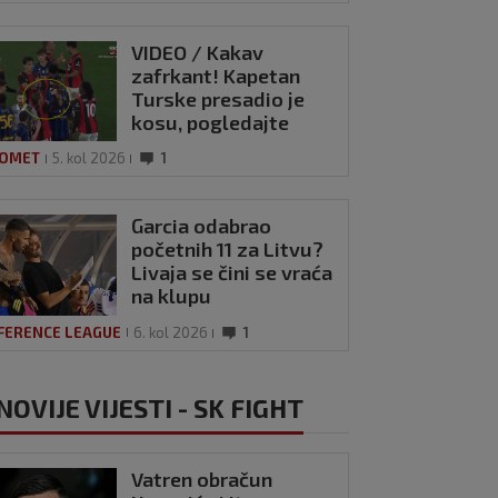
VIDEO / Kakav
zafrkant! Kapetan
Turske presadio je
kosu, pogledajte
kako se Modrić
OMET
5. kol 2026
1
našalio s njim
Garcia odabrao
početnih 11 za Litvu?
Livaja se čini se vraća
na klupu
FERENCE LEAGUE
6. kol 2026
1
NOVIJE VIJESTI - SK FIGHT
Vatren obračun