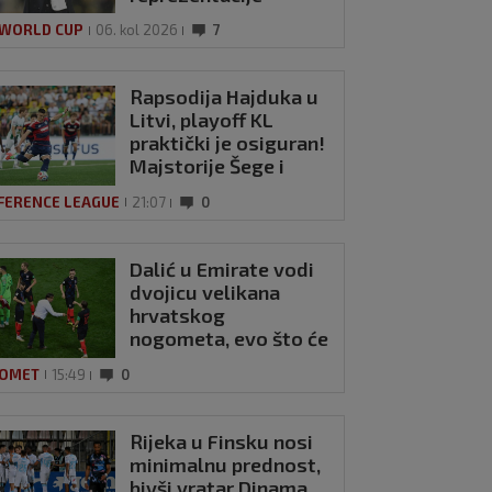
 WORLD CUP
06. kol 2026
7
Rapsodija Hajduka u
Litvi, playoff KL
praktički je osiguran!
Majstorije Šege i
Pajazitija
O: Nova zvijezda
FERENCE LEAGUE
21:07
0
a pokazala zašto
e dugo čekalo
Dalić u Emirate vodi
žu 2023
0
dvojicu velikana
hrvatskog
nogometa, evo što će
oni raditi
OMET
15:49
0
Rijeka u Finsku nosi
minimalnu prednost,
bivši vratar Dinama