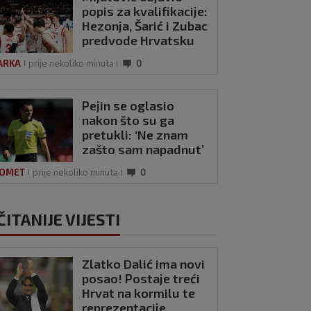
popis za kvalifikacije:
Hezonja, Šarić i Zubac
predvode Hrvatsku
ARKA
prije nekoliko minuta
0
Pejin se oglasio
nakon što su ga
pretukli: ‘Ne znam
zašto sam napadnut’
OMET
prije nekoliko minuta
0
ČITANIJE VIJESTI
Zlatko Dalić ima novi
posao! Postaje treći
Hrvat na kormilu te
reprezentacije