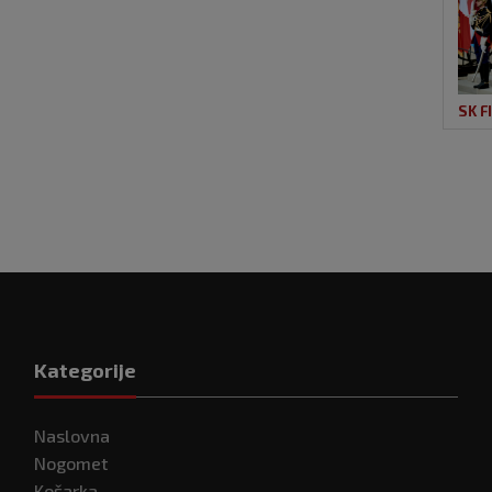
SK F
Kategorije
Naslovna
Nogomet
Košarka