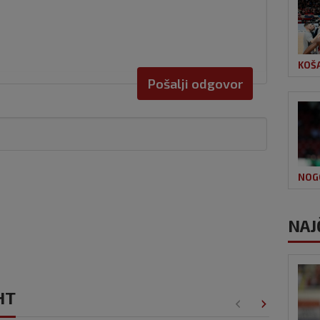
KOŠ
Pošalji odgovor
NOG
NAJ
HT