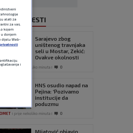
edinstveni
tehnologije
NOVIJE VIJESTI
u alati za
antni za vas.
ilo kojem
e u donjem
Sarajevo zbog
u dijelu Web-
uništenog travnjaka
privatnosti
seli u Mostar, Zekić:
Ovakve okolnosti
ntifikaciju.
nisu dobrodošle
oglašavanja i
OMET
prije nekoliko minuta
0
HNS osudio napad na
Pejina: ‘Pozivamo
institucije da
poduzmu
odgovarajuće mjere’
OMET
prije nekoliko minuta
0
Mijatović objavio