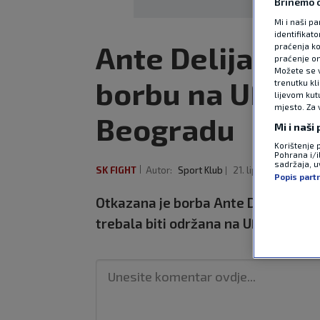
Brinemo o
Mi i naši pa
identifikat
Ante Delija zbo
praćenja ko
praćenje on
Možete se vr
borbu na UFC-ov
trenutku kl
lijevom kut
mjesto. Za 
Beogradu
Mi i naši
Korištenje 
Pohrana i/i
sadržaja, uv
SK FIGHT
Autor:
Sport Klub
21. lip 2026
9:43
Popis part
Otkazana je borba Ante Delije i bra
trebala biti održana na UFC-ovoj pr