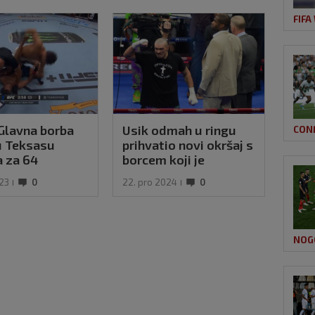
FIFA
Glavna borba
Usik odmah u ringu
VIDE
CON
u Teksasu
prihvatio novi okršaj s
UFC-
a za 64
borcem koji je
ga s
e!
pobijedio Hrgovića
023
0
22. pro 2024
0
05. o
NOG