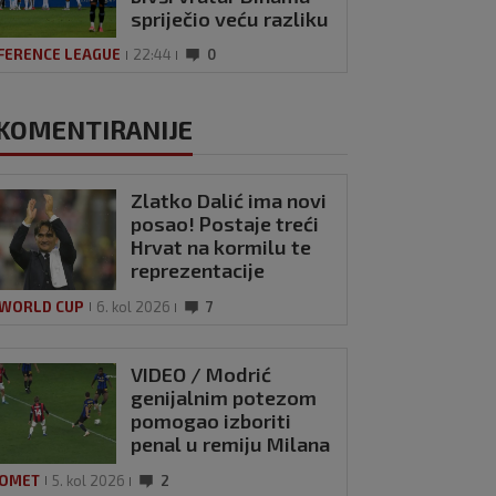
spriječio veću razliku
FERENCE LEAGUE
22:44
0
KOMENTIRANIJE
Zlatko Dalić ima novi
posao! Postaje treći
Hrvat na kormilu te
reprezentacije
 WORLD CUP
6. kol 2026
7
VIDEO / Modrić
genijalnim potezom
pomogao izboriti
penal u remiju Milana
i Intera
OMET
5. kol 2026
2