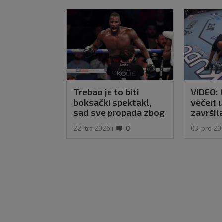
Trebao je to biti
VIDEO: 
boksački spektakl,
večeri 
sad sve propada zbog
završil
dopinga?
sekund
22. tra 2026
0
03. pro 2