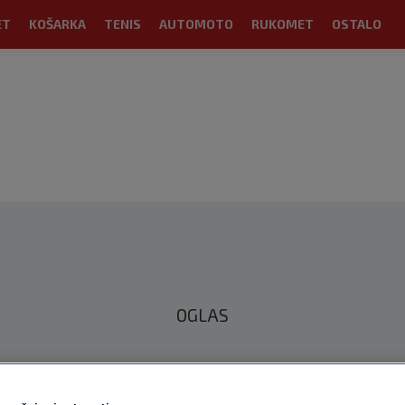
ET
KOŠARKA
TENIS
AUTOMOTO
RUKOMET
OSTALO
OGLAS