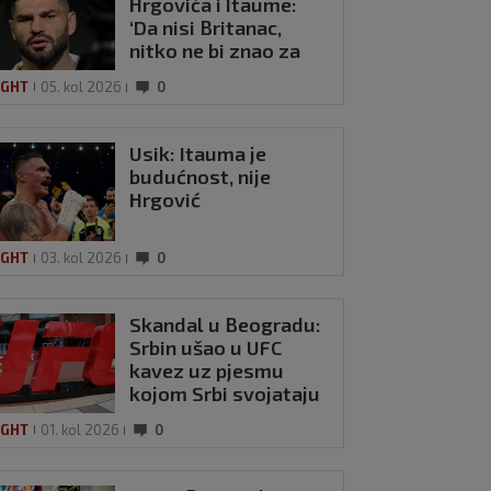
Hrgovića i Itaume:
‘Da nisi Britanac,
nitko ne bi znao za
tebe! Ne dajem ti
IGHT
05. kol 2026
0
nikakav respekt’
Usik: Itauma je
budućnost, nije
Hrgović
IGHT
03. kol 2026
0
Skandal u Beogradu:
Srbin ušao u UFC
kavez uz pjesmu
kojom Srbi svojataju
hrvatske gradove
IGHT
01. kol 2026
0