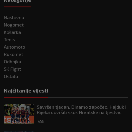
Naslovna
Nogomet
Košarka
Tenis
Automoto
Rukomet
Odbojka
SK Fight
Ostalo
Najčitanije vijesti
Savršen tjedan: Dinamo započeo, Hajduk i
Rijeka dovršili skok Hrvatske na ljestvici
Uefe
7:58