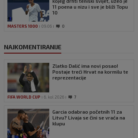
kojeg drhti teniski svijet, uzeo je
11 poena u nizu i sve je bliži Topu
10
MASTERS 1000
09:06
0
NAJKOMENTIRANIJE
Zlatko Dalić ima novi posao!
Postaje treći Hrvat na kormilu te
reprezentacije
FIFA WORLD CUP
6. kol 2026
7
Garcia odabrao početnih 11 za
Litvu? Livaja se čini se vraća na
klupu