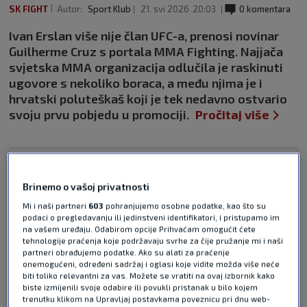
SK FIGHT
Autor:
Sport Klub
21. svi 2026
20:03
0 komentara
Ivan Erslan više nije član UFC-a, prenosi novinar
Guilherme Cruz s portala MMA Fighting. Najjača
svjetska MMA organizacija odlučila je raskinuti
ugovore s nekoliko boraca, a među njima je i
hrvatski poluteškaš koji je tek nedavno ostvario
svoju prvu pobjedu u promociji.
Pročitaj više
Brinemo o vašoj privatnosti
Mi i naši partneri
603
pohranjujemo osobne podatke, kao što su
podaci o pregledavanju ili jedinstveni identifikatori, i pristupamo im
na vašem uređaju. Odabirom opcije Prihvaćam omogućit ćete
Pošalji odgovor
tehnologije praćenja koje podržavaju svrhe za čije pružanje mi i naši
partneri obrađujemo podatke. Ako su alati za praćenje
onemogućeni, određeni sadržaj i oglasi koje vidite možda više neće
biti toliko relevantni za vas. Možete se vratiti na ovaj izbornik kako
biste izmijenili svoje odabire ili povukli pristanak u bilo kojem
trenutku klikom na Upravljaj postavkama poveznicu pri dnu web-