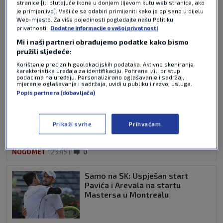
stranice [ili plutajuće ikone u donjem lijevom kutu web stranice, ako
je primjenjivo]. Vaši će se odabiri primijeniti kako je opisano u dijelu
Web-mjesto. Za više pojedinosti pogledajte našu Politiku
Pošalji
privatnosti.
Dodatne informacije o vašoj privatnosti
Mi i naši partneri obrađujemo podatke kako bismo
pružili sljedeće:
Korištenje preciznih geolokacijskih podataka. Aktivno skeniranje
NAJNOVIJE VIJESTI
karakteristika uređaja za identifikaciju. Pohrana i/ili pristup
podacima na uređaju. Personalizirano oglašavanje i sadržaj,
mjerenje oglašavanja i sadržaja, uvidi u publiku i razvoj usluga.
Popis partnera (dobavljača)
Nizozemci: Ajax želi prodati
Šutala, a ponuda ne nedostaje
Prikaži svrhe
Prihvaćam
NOGOMET
23:45
0
Samo na SK: Uspješan start
Pavića i Arevala na startu
Mastersa u Montrealu