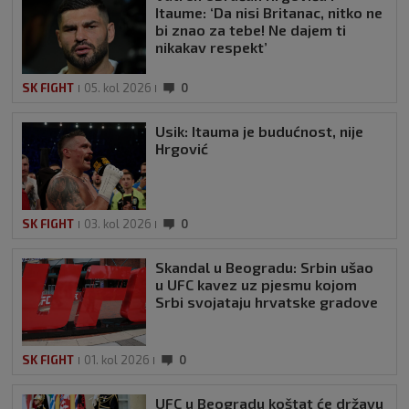
Itaume: ‘Da nisi Britanac, nitko ne
bi znao za tebe! Ne dajem ti
nikakav respekt’
SK FIGHT
05. kol 2026
0
Usik: Itauma je budućnost, nije
Hrgović
SK FIGHT
03. kol 2026
0
Skandal u Beogradu: Srbin ušao
u UFC kavez uz pjesmu kojom
Srbi svojataju hrvatske gradove
SK FIGHT
01. kol 2026
0
UFC u Beogradu koštat će državu