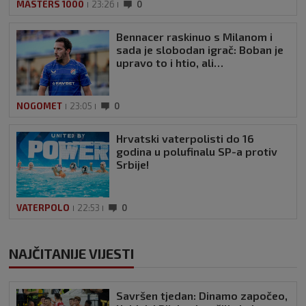
MASTERS 1000
23:26
0
Bennacer raskinuo s Milanom i
sada je slobodan igrač: Boban je
upravo to i htio, ali…
NOGOMET
23:05
0
Hrvatski vaterpolisti do 16
godina u polufinalu SP-a protiv
Srbije!
VATERPOLO
22:53
0
NAJČITANIJE VIJESTI
Savršen tjedan: Dinamo započeo,