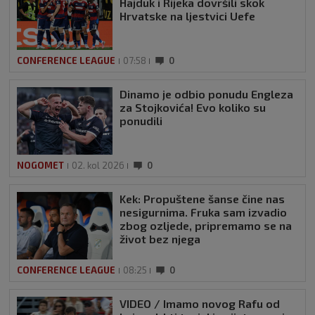
Hajduk i Rijeka dovršili skok
Hrvatske na ljestvici Uefe
CONFERENCE LEAGUE
07:58
0
Dinamo je odbio ponudu Engleza
za Stojkovića! Evo koliko su
ponudili
NOGOMET
02. kol 2026
0
Kek: Propuštene šanse čine nas
nesigurnima. Fruka sam izvadio
zbog ozljede, pripremamo se na
život bez njega
CONFERENCE LEAGUE
08:25
0
VIDEO / Imamo novog Rafu od