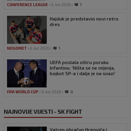
CONFERENCE LEAGUE
6. kol 2026
1
Hajduk je predstavio novi retro
dres
NOGOMET
6. kol 2026
1
UEFA poslala oštru poruku
Infantinu: ‘Ništa se ne mijenja,
bojkot SP-a i dalje je na snazi’
FIFA WORLD CUP
6. kol 2026
0
NAJNOVIJE VIJESTI - SK FIGHT
Vatren obračun Hrgovića i