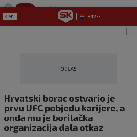
SportKlub
Instaliraj
Sport portal
HRV
GET - On the Google Play
OGLAS
Hrvatski borac ostvario je
prvu UFC pobjedu karijere, a
onda mu je borilačka
organizacija dala otkaz