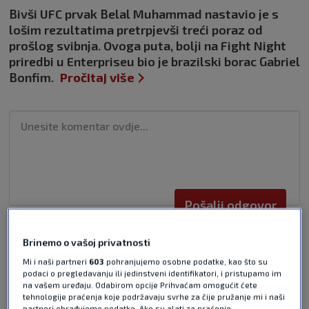
Bivši UFC prvak Belal Muhammad nastavio je s
lošim rezultatima pretrpjevši treći poraz od
prošlog svibnja. Ovoga puta, bolji na Fight Night
priredbi u Enterpriseu bio je brazilski borac Gabriel
Bonfim.
Pročitaj više
Pošalji odgovor
Brinemo o vašoj privatnosti
Mi i naši partneri
603
pohranjujemo osobne podatke, kao što su
podaci o pregledavanju ili jedinstveni identifikatori, i pristupamo im
na vašem uređaju. Odabirom opcije Prihvaćam omogućit ćete
tehnologije praćenja koje podržavaju svrhe za čije pružanje mi i naši
Pošalji
partneri obrađujemo podatke. Ako su alati za praćenje