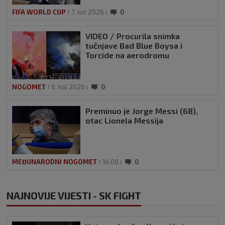
FIFA WORLD CUP
7. kol 2026
0
VIDEO / Procurila snimka
tučnjave Bad Blue Boysa i
Torcide na aerodromu
NOGOMET
8. kol 2026
0
Preminuo je Jorge Messi (68),
otac Lionela Messija
MEĐUNARODNI NOGOMET
14:08
0
NAJNOVIJE VIJESTI - SK FIGHT