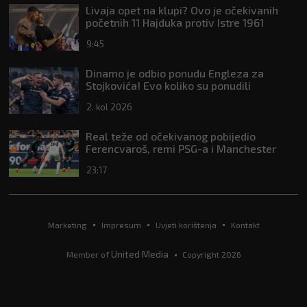
Livaja opet na klupi? Ovo je očekivanih
početnih 11 Hajduka protiv Istre 1961
9:45
Dinamo je odbio ponudu Engleza za
Stojkovića! Evo koliko su ponudili
2. kol 2026
Real teže od očekivanog pobijedio
Ferencvaroš, remi PSG-a i Manchester
Uniteda
23:17
Marketing
Impresum
Uvjeti korištenja
Kontakt
United Media
Member of
Copyright 2026