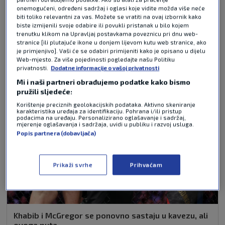
onemogućeni, određeni sadržaj i oglasi koje vidite možda više neće
biti toliko relevantni za vas. Možete se vratiti na ovaj izbornik kako
biste izmijenili svoje odabire ili povukli pristanak u bilo kojem
trenutku klikom na Upravljaj postavkama poveznicu pri dnu web-
NAJČITANIJE VIJESTI - SK FIGHT
stranice [ili plutajuće ikone u donjem lijevom kutu web stranice, ako
je primjenjivo]. Vaši će se odabiri primijeniti kako je opisano u dijelu
Web-mjesto. Za više pojedinosti pogledajte našu Politiku
privatnosti.
Dodatne informacije o vašoj privatnosti
Mi i naši partneri obrađujemo podatke kako bismo
pružili sljedeće:
Korištenje preciznih geolokacijskih podataka. Aktivno skeniranje
karakteristika uređaja za identifikaciju. Pohrana i/ili pristup
podacima na uređaju. Personalizirano oglašavanje i sadržaj,
mjerenje oglašavanja i sadržaja, uvidi u publiku i razvoj usluga.
Popis partnera (dobavljača)
Prikaži svrhe
Prihvaćam
Khabib i McGregor se ponovno sastaju u kavezu, ali
ovoga puta...