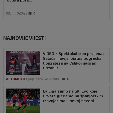
22. stu 2024
0
NAJNOVIJE VIJESTI
VIDEO / Spektakularan prvijenac
Salača i nevjerojatna pogreška
Gonzáleza na Velikoj nagradi
Britanije
AUTOMOTO
prije nekoliko minuta
0
La Liga samo na SK: Evo koje
Hrvate gledamo na španjolskim
travnjacima u novoj sezoni