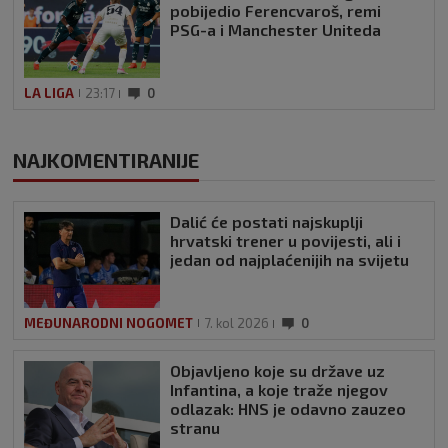
pobijedio Ferencvaroš, remi
PSG-a i Manchester Uniteda
LA LIGA
23:17
0
NAJKOMENTIRANIJE
Dalić će postati najskuplji
hrvatski trener u povijesti, ali i
jedan od najplaćenijih na svijetu
MEĐUNARODNI NOGOMET
7. kol 2026
0
Objavljeno koje su države uz
Infantina, a koje traže njegov
odlazak: HNS je odavno zauzeo
stranu