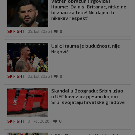
Vatren obračun Hrgovića i
Itaume: ‘Da nisi Britanac, nitko ne
bi znao za tebe! Ne dajem ti
nikakav respekt’
SK FIGHT
05. kol 2026
0
Usik: Itauma je budućnost, nije
Hrgović
SK FIGHT
03. kol 2026
0
Skandal u Beogradu: Srbin ušao
u UFC kavez uz pjesmu kojom
Srbi svojataju hrvatske gradove
SK FIGHT
01. kol 2026
0