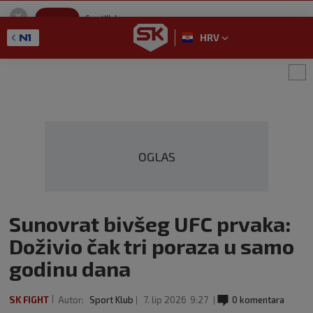
SportKlub
Instaliraj
Sport portal
HRV
GET - On the Google Play
OGLAS
Sunovrat bivšeg UFC prvaka:
Doživio čak tri poraza u samo
godinu dana
SK FIGHT
Autor:
Sport Klub
7. lip 2026
9:27
0 komentara