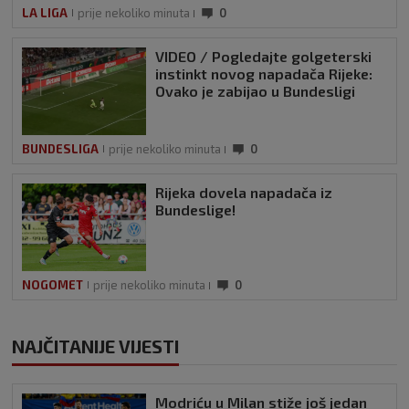
LA LIGA
prije nekoliko minuta
0
VIDEO / Pogledajte golgeterski
instinkt novog napadača Rijeke:
Ovako je zabijao u Bundesligi
BUNDESLIGA
prije nekoliko minuta
0
Rijeka dovela napadača iz
Bundeslige!
NOGOMET
prije nekoliko minuta
0
NAJČITANIJE VIJESTI
Modriću u Milan stiže još jedan