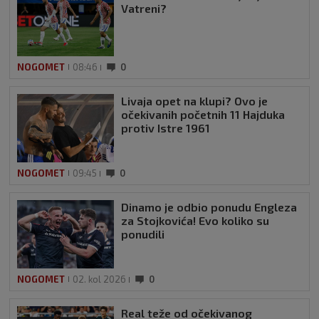
Vatreni?
NOGOMET
08:46
0
Livaja opet na klupi? Ovo je
očekivanih početnih 11 Hajduka
protiv Istre 1961
NOGOMET
09:45
0
Dinamo je odbio ponudu Engleza
za Stojkovića! Evo koliko su
ponudili
NOGOMET
02. kol 2026
0
Real teže od očekivanog