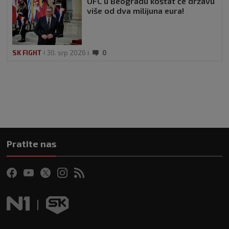
UFC u Beogradu koštat će državu
više od dva milijuna eura!
SK FIGHT
30. srp 2026
0
Pratite nas