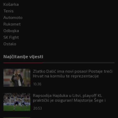
Košarka
Tenis
Automoto
Rukomet
Odbojka
SK Fight
Ostalo
Najčitanije vijesti
Zlatko Dalić ima novi posao! Postaje treći
Hrvat na kormilu te reprezentacije
10:36
Rapsodija Hajduka u Litvi, playoff KL
praktički je osiguran! Majstorije Šege i
Pajazitija
20:53