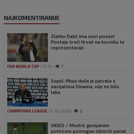
NAJKOMENTIRANIJE
Zlatko Dalić ima novi posao!
Postaje treći Hrvat na kormilu te
reprezentacije
FIFA WORLD CUP
10:36
7
Sopić: Moja duša je pjevala s
navijačima Dinama, nije mi bilo
lako
CHAMPIONS LEAGUE
5. kol 2026
2
VIDEO / Modrić genijalnim
potezom pomogao izboriti penal