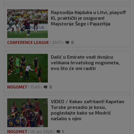
Rapsodija Hajduka u Litvi, playoff
KL praktički je osiguran!
Majstorije Šege i Pajazitija
CONFERENCE LEAGUE
21:07
0
Dalić u Emirate vodi dvojicu
velikana hrvatskog nogometa,
evo što će oni raditi
NOGOMET
15:49
0
VIDEO / Kakav zafrkant! Kapetan
Turske presadio je kosu,
pogledajte kako se Modrić
našalio s njim
NOGOMET
05. kol 2026
1