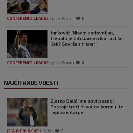
CONFERENCE LEAGUE
prije 30 min
0
Janković: ‘Nisam zadovoljan,
trebalo je biti barem dva razlike.
Kek? Savršen trener’
CONFERENCE LEAGUE
prije 35 min
0
NAJČITANIJE VIJESTI
Zlatko Dalić ima novi posao!
Postaje treći Hrvat na kormilu te
reprezentacije
FIFA WORLD CUP
10:36
7