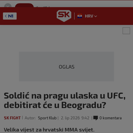
SportKlub
Instaliraj
Sport portal
HRV
GET - On the Google Play
OGLAS
Soldić na pragu ulaska u UFC,
debitirat će u Beogradu?
SK FIGHT
Autor:
Sport Klub
2. lip 2026
9:42
0 komentara
Velika vijest za hrvatski MMA svijet.