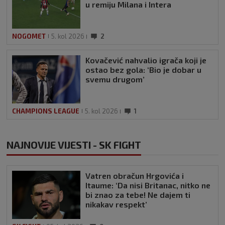
u remiju Milana i Intera
NOGOMET
5. kol 2026
2
Kovačević nahvalio igrača koji je
ostao bez gola: ‘Bio je dobar u
svemu drugom’
CHAMPIONS LEAGUE
5. kol 2026
1
NAJNOVIJE VIJESTI - SK FIGHT
Vatren obračun Hrgovića i
Itaume: ‘Da nisi Britanac, nitko ne
bi znao za tebe! Ne dajem ti
nikakav respekt’