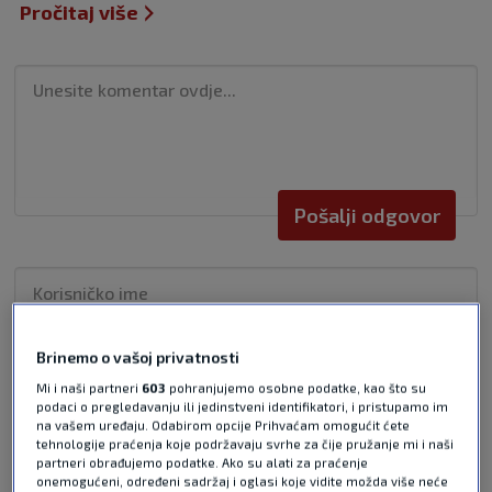
Pročitaj više
Pošalji odgovor
Brinemo o vašoj privatnosti
Pošalji
Mi i naši partneri
603
pohranjujemo osobne podatke, kao što su
podaci o pregledavanju ili jedinstveni identifikatori, i pristupamo im
na vašem uređaju. Odabirom opcije Prihvaćam omogućit ćete
tehnologije praćenja koje podržavaju svrhe za čije pružanje mi i naši
partneri obrađujemo podatke. Ako su alati za praćenje
NAJČITANIJE VIJESTI - SK FIGHT
onemogućeni, određeni sadržaj i oglasi koje vidite možda više neće