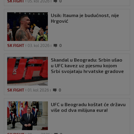
SK FIGHT
05. kol 2026
0
Usik: Itauma je budućnost, nije
Hrgović
SK FIGHT
03. kol 2026
0
Skandal u Beogradu: Srbin ušao
u UFC kavez uz pjesmu kojom
Srbi svojataju hrvatske gradove
SK FIGHT
01. kol 2026
0
UFC u Beogradu koštat će državu
više od dva milijuna eura!