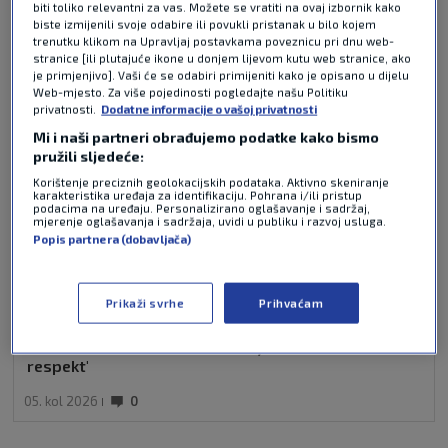
biti toliko relevantni za vas. Možete se vratiti na ovaj izbornik kako
biste izmijenili svoje odabire ili povukli pristanak u bilo kojem
trenutku klikom na Upravljaj postavkama poveznicu pri dnu web-
stranice [ili plutajuće ikone u donjem lijevom kutu web stranice, ako
je primjenjivo]. Vaši će se odabiri primijeniti kako je opisano u dijelu
Web-mjesto. Za više pojedinosti pogledajte našu Politiku
privatnosti.
Dodatne informacije o vašoj privatnosti
Mi i naši partneri obrađujemo podatke kako bismo
pružili sljedeće:
Korištenje preciznih geolokacijskih podataka. Aktivno skeniranje
karakteristika uređaja za identifikaciju. Pohrana i/ili pristup
podacima na uređaju. Personalizirano oglašavanje i sadržaj,
mjerenje oglašavanja i sadržaja, uvidi u publiku i razvoj usluga.
Popis partnera (dobavljača)
Prikaži svrhe
Prihvaćam
Vatren obračun Hrgovića i Itaume: 'Da nisi Britanac,
nitko ne bi znao za tebe! Ne dajem ti nikakav
respekt'
05. kol 2026
0