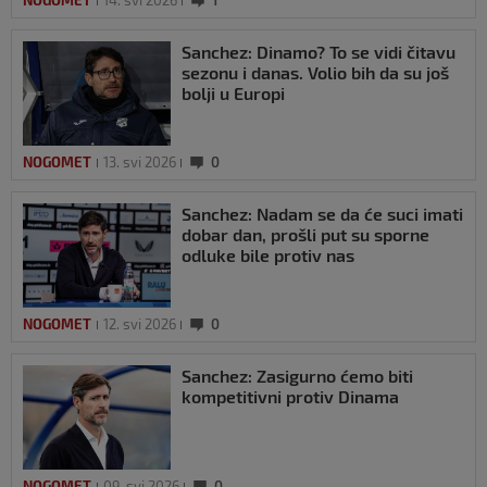
NOGOMET
14. svi 2026
1
Sanchez: Dinamo? To se vidi čitavu
sezonu i danas. Volio bih da su još
bolji u Europi
NOGOMET
13. svi 2026
0
Sanchez: Nadam se da će suci imati
dobar dan, prošli put su sporne
odluke bile protiv nas
NOGOMET
12. svi 2026
0
Sanchez: Zasigurno ćemo biti
kompetitivni protiv Dinama
NOGOMET
09. svi 2026
0