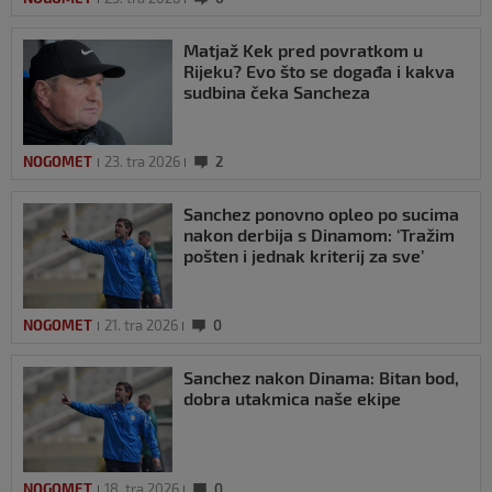
Matjaž Kek pred povratkom u
Rijeku? Evo što se događa i kakva
sudbina čeka Sancheza
NOGOMET
23. tra 2026
2
Sanchez ponovno opleo po sucima
nakon derbija s Dinamom: ‘Tražim
pošten i jednak kriterij za sve’
NOGOMET
21. tra 2026
0
Sanchez nakon Dinama: Bitan bod,
dobra utakmica naše ekipe
NOGOMET
18. tra 2026
0