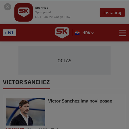
SportKlub
Instaliraj
Sport portal
GET - On the Google Play
HRV
OGLAS
VICTOR SANCHEZ
Victor Sanchez ima novi posao