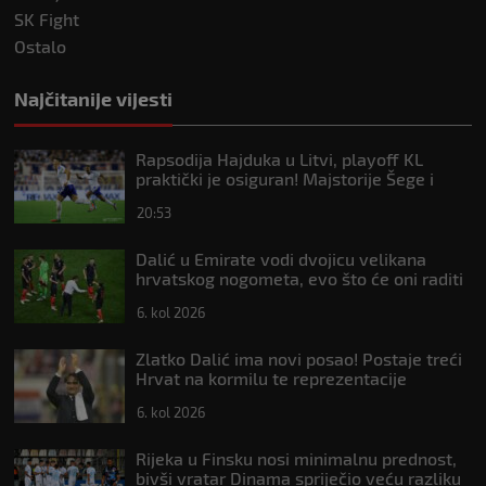
SK Fight
Ostalo
Najčitanije vijesti
Rapsodija Hajduka u Litvi, playoff KL
praktički je osiguran! Majstorije Šege i
Pajazitija
20:53
Dalić u Emirate vodi dvojicu velikana
hrvatskog nogometa, evo što će oni raditi
6. kol 2026
Zlatko Dalić ima novi posao! Postaje treći
Hrvat na kormilu te reprezentacije
6. kol 2026
Rijeka u Finsku nosi minimalnu prednost,
bivši vratar Dinama spriječio veću razliku