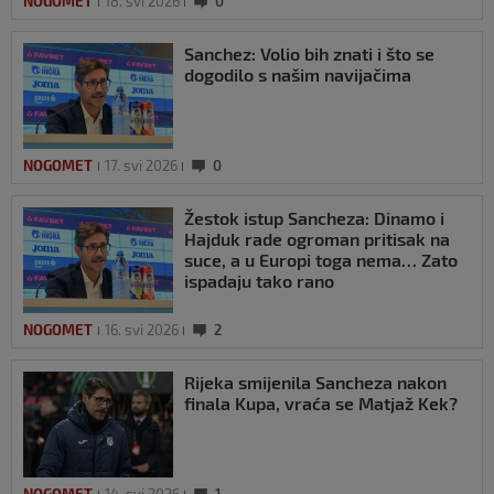
NOGOMET
18. svi 2026
0
Sanchez: Volio bih znati i što se
dogodilo s našim navijačima
NOGOMET
17. svi 2026
0
Žestok istup Sancheza: Dinamo i
Hajduk rade ogroman pritisak na
suce, a u Europi toga nema… Zato
ispadaju tako rano
NOGOMET
16. svi 2026
2
Rijeka smijenila Sancheza nakon
finala Kupa, vraća se Matjaž Kek?