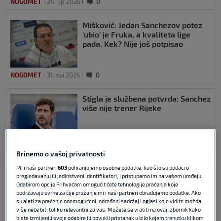
NOGOMET
24. lip 2026
0
Mišković: Jedan Sanchezov potez
‘ubio’ je Fruka, a kvaliteta lige
pada. Kek? Nije još potpisao
NOGOMET
31. svi 2026
0
Stigla je službena potvrda: Sanchez
više nije trener Rijeke
NOGOMET
27. svi 2026
0
Brinemo o vašoj privatnosti
Mi i naši partneri
603
pohranjujemo osobne podatke, kao što su podaci o
Sanchez odlazi iz Rijeke, a vraća se
pregledavanju ili jedinstveni identifikatori, i pristupamo im na vašem uređaju.
Matjaž Kek!
Odabirom opcije Prihvaćam omogućit ćete tehnologije praćenja koje
podržavaju svrhe za čije pružanje mi i naši partneri obrađujemo podatke. Ako
su alati za praćenje onemogućeni, određeni sadržaj i oglasi koje vidite možda
više neće biti toliko relevantni za vas. Možete se vratiti na ovaj izbornik kako
biste izmijenili svoje odabire ili povukli pristanak u bilo kojem trenutku klikom