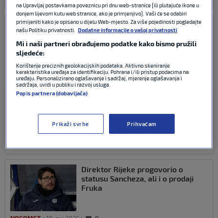
NOGOMET
23. svi 2026
0
na Upravljaj postavkama poveznicu pri dnu web-stranice [ili plutajuće ikone u
donjem lijevom kutu web stranice, ako je primjenjivo]. Vaši će se odabiri
primijeniti kako je opisano u dijelu Web-mjesto. Za više pojedinosti pogledajte
Sancheza naljutilo jedno pitanje:
našu Politiku privatnosti.
Dodatne informacije o vašoj privatnosti
‘Vrlo ste nepravedni prema
rezultatima koje smo ostvarili…’
Mi i naši partneri obrađujemo podatke kako bismo pružili
sljedeće:
Korištenje preciznih geolokacijskih podataka. Aktivno skeniranje
karakteristika uređaja za identifikaciju. Pohrana i/ili pristup podacima na
NOGOMET
22. svi 2026
0
uređaju. Personalizirano oglašavanje i sadržaj, mjerenje oglašavanja i
sadržaja, uvidi u publiku i razvoj usluga.
Popis partnera (dobavljača)
Sanchez otkrio: ‘Kad sam došao u
Rijeku od svih sam slušao da se
Hajduk mora pobijediti’
Prikaži svrhe
Prihvaćam
NOGOMET
20. svi 2026
0
Direktor Rijeke progovorio o
statusu Sancheza, ali i o prodaji
Fruka