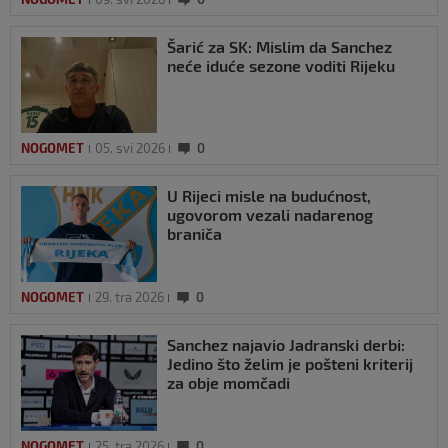
Šarić za SK: Mislim da Sanchez
neće iduće sezone voditi Rijeku
NOGOMET
05. svi 2026
0
U Rijeci misle na budućnost,
ugovorom vezali nadarenog
braniča
NOGOMET
29. tra 2026
0
Sanchez najavio Jadranski derbi:
Jedino što želim je pošteni kriterij
za obje momčadi
NOGOMET
25. tra 2026
0