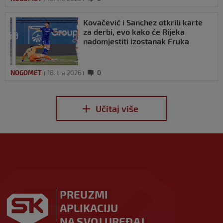
Kovačević i Sanchez otkrili karte
za derbi, evo kako će Rijeka
nadomjestiti izostanak Fruka
NOGOMET
18. tra 2026
0
PREUZMI
APLIKACIJU
NA SVOJ UREĐAJ