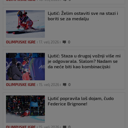
Ljutić: Želim ostaviti sve na stazi i
boriti se za medalju
OLIMPIJSKE IGRE
17. velj 2026
0
Ljutić: Staza u drugoj vožnji više mi
je odgovarala. Slalom? Nadam se
da neće biti kao kombinacijski
OLIMPIJSKE IGRE
15. velj 2026
0
Ljutić popravila loš dojam, čudo
Federice Brignone!
OLIMPIJSKE IGRE
15. velj 2026
0