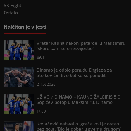
SK Fight
Ostalo
Najčitanije vijesti
Vratar Kauna nakon ‘petarde’ u Maksimiru:
‘Skoro sam se onesvijestio’
8:01
Dinamo je odbio ponudu Engleza za
Stojkovića! Evo koliko su ponudili
2. kol 2026
UŽIVO / DINAMO – KAUNO ŽALGIRIS 5:0
Sopićev potop u Maksimiru, Dinamo
prema Vikingu u bitku za Ligu prvaka
17:00
Kovačević nahvalio igrača koji je ostao
bez gola: ‘Bio je dobar u svemu drugom’