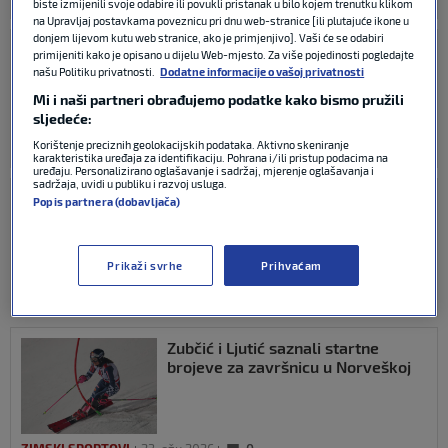
ZIMSKI SPORTOVI
24. ožu 2026
0
biste izmijenili svoje odabire ili povukli pristanak u bilo kojem trenutku klikom
na Upravljaj postavkama poveznicu pri dnu web-stranice [ili plutajuće ikone u
donjem lijevom kutu web stranice, ako je primjenjivo]. Vaši će se odabiri
Ljutić zadnja u posljednjem slalomu
primijeniti kako je opisano u dijelu Web-mjesto. Za više pojedinosti pogledajte
sezone, sjajna Shiffrin do Malog
našu Politiku privatnosti.
Dodatne informacije o vašoj privatnosti
kristalnog globusa i rekorda
Mi i naši partneri obrađujemo podatke kako bismo pružili
sljedeće:
Korištenje preciznih geolokacijskih podataka. Aktivno skeniranje
ZIMSKI SPORTOVI
24. ožu 2026
0
karakteristika uređaja za identifikaciju. Pohrana i/ili pristup podacima na
uređaju. Personalizirano oglašavanje i sadržaj, mjerenje oglašavanja i
sadržaja, uvidi u publiku i razvoj usluga.
Zrinka Ljutić završila na zadnjem
Popis partnera (dobavljača)
mjestu u prvoj vožnji posljednjeg
slaloma sezone
Prikaži svrhe
Prihvaćam
ZIMSKI SPORTOVI
24. ožu 2026
0
Zubčić i Ljutić saznali startne
brojeve za završnicu u Norveškoj