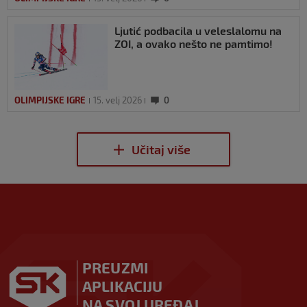
Ljutić podbacila u veleslalomu na
ZOI, a ovako nešto ne pamtimo!
OLIMPIJSKE IGRE
15. velj 2026
0
PREUZMI
APLIKACIJU
NA SVOJ UREĐAJ