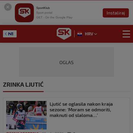
SportKlub
Instaliraj
Sport portal
GET - On the Google Play
HRV
OGLAS
ZRINKA LJUTIĆ
Ljutić se oglasila nakon kraja
sezone: ‘Moram se odmoriti,
maknuti od slaloma…’