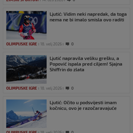
Ljutić: Vidim neki napredak, da toga
nema ne bi imalo smisla ovo raditi
OLIMPIJSKE IGRE
18. velj 2026
0
Ljutić napravila veliku grešku, a
Popović ispala pred ciljem! Sjajna
Shiffrin do zlata
OLIMPIJSKE IGRE
18. velj 2026
0
Ljutić: Očito u podsvijesti imam
kočnicu, ovo je razočaravajuće
OLIMPIJSKE IGRE
18. velj 2026
0