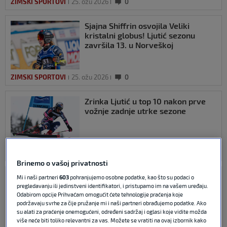
ZIMSKI SPORTOVI
25. ožu 2026
0
Sjajna Shiffrin osvojila Veliki
kristalni globus! Ljutić sezonu
završila 13. u Norveškoj
ZIMSKI SPORTOVI
25. ožu 2026
0
Zrinka Ljutić u top 10 nakon prve
vožnje zadnje utrke sezone
ZIMSKI SPORTOVI
25. ožu 2026
0
Brinemo o vašoj privatnosti
Ljutić osjetno manje zaradila nego
Mi i naši partneri
603
pohranjujemo osobne podatke, kao što su podaci o
prošle sezone, evo koliko
pregledavanju ili jedinstveni identifikatori, i pristupamo im na vašem uređaju.
Odabirom opcije Prihvaćam omogućit ćete tehnologije praćenja koje
podržavaju svrhe za čije pružanje mi i naši partneri obrađujemo podatke. Ako
su alati za praćenje onemogućeni, određeni sadržaj i oglasi koje vidite možda
više neće biti toliko relevantni za vas. Možete se vratiti na ovaj izbornik kako