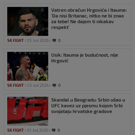
Vatren obračun Hrgovića i Itaume:
‘Da nisi Britanac, nitko ne bi znao
za tebe! Ne dajem ti nikakav
respekt’
SK FIGHT
05. kol 2026
0
Usik: Itauma je budućnost, nije
Hrgović
SK FIGHT
03. kol 2026
0
Skandal u Beogradu: Srbin ušao u
UFC kavez uz pjesmu kojom Srbi
svojataju hrvatske gradove
SK FIGHT
01. kol 2026
0