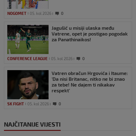
NOGOMET
05. kol 2026
0
Jagušić u misiji ulaska među
Vatrene, opet je postigao pogodak
za Panathinaikos!
CONFERENCE LEAGUE
05. kol 2026
0
Vatren obračun Hrgovića i Itaume:
‘Da nisi Britanac, nitko ne bi znao
za tebe! Ne dajem ti nikakav
respekt’
SK FIGHT
05. kol 2026
0
NAJČITANIJE VIJESTI