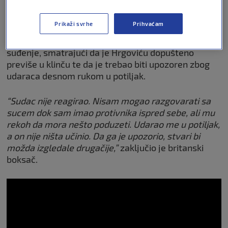
Zhangom – primati moje udarce je sasvim druga
priča,”
dodao je Adeleye.
Prikaži svrhe
Prihvaćam
U nastavku intervjua Adeleye se osvrnuo i na
suđenje, smatrajući da je Hrgoviću dopušteno
previše u klinču te da je trebao biti upozoren zbog
udaraca desnom rukom u potiljak.
“Sudac nije reagirao. Nisam mogao razgovarati sa
sucem dok sam imao protivnika ispred sebe, ali mu
rekoh da mora nešto poduzeti. Udarao me u potiljak,
a on nije ništa učinio. Da ga je upozorio, stvari bi
možda izgledale drugačije,”
zaključio je britanski
boksač.