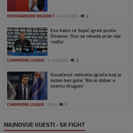
MEĐUNARODNI NOGOMET
4. kol 2026
2
Evo kako će Sopić igrati protiv
Dinama: ‘Ovo se nikada prije nije
radilo’
CHAMPIONS LEAGUE
4. kol 2026
2
Kovačević nahvalio igrača koji je
ostao bez gola: ‘Bio je dobar u
svemu drugom’
CHAMPIONS LEAGUE
8:24
1
NAJNOVIJE VIJESTI - SK FIGHT