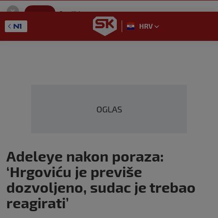
SportKlub
Instaliraj
Sport portal
HRV
GET - On the Google Play
OGLAS
Adeleye nakon poraza:
‘Hrgoviću je previše
dozvoljeno, sudac je trebao
reagirati’