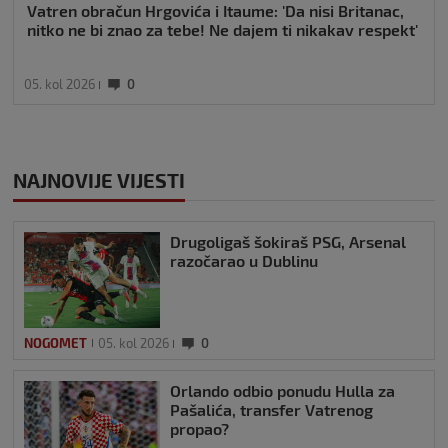
Vatren obračun Hrgovića i Itaume: 'Da nisi Britanac,
nitko ne bi znao za tebe! Ne dajem ti nikakav respekt'
05. kol 2026
0
NAJNOVIJE VIJESTI
Drugoligaš šokiraš PSG, Arsenal
razočarao u Dublinu
NOGOMET
05. kol 2026
0
Orlando odbio ponudu Hulla za
Pašalića, transfer Vatrenog
propao?