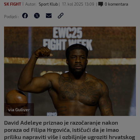
SK FIGHT
Autor:
Sport Klub
17. kol 2025
13:09
0 komentara
Podijeli :
via Guliver
David Adeleye priznao je razočaranje nakon
poraza od Filipa Hrgovića, ističući da je imao
priliku napraviti više i ozbiljnije ugroziti hrvatskog