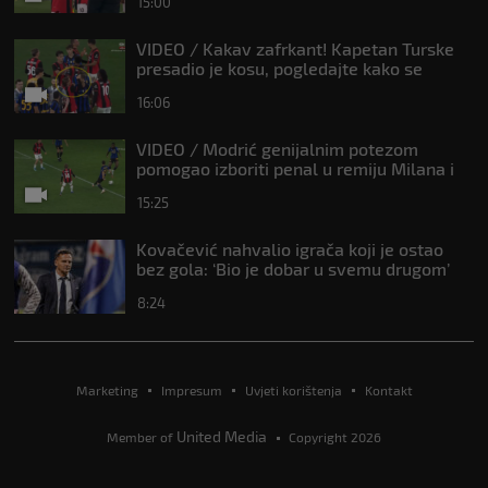
15:00
VIDEO / Kakav zafrkant! Kapetan Turske
presadio je kosu, pogledajte kako se
Modrić našalio s njim
16:06
VIDEO / Modrić genijalnim potezom
pomogao izboriti penal u remiju Milana i
Intera
15:25
Kovačević nahvalio igrača koji je ostao
bez gola: ‘Bio je dobar u svemu drugom’
8:24
Marketing
Impresum
Uvjeti korištenja
Kontakt
United Media
Member of
Copyright 2026