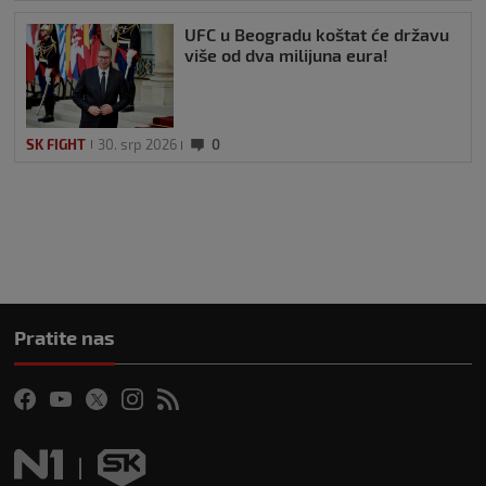
UFC u Beogradu koštat će državu
više od dva milijuna eura!
SK FIGHT
30. srp 2026
0
Pratite nas