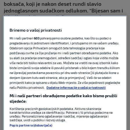
boksača, koji je nakon deset rundi slavio
jednoglasnom sudačkom odlukom. "Bijesan sam i
jako ljut, ali što se može? Nisam uspio uhvatiti
pravi ritam, mogao sam napraviti puno više.
Trebao sam češće koristiti ruke i bolje kretati
Brinemo o vašoj privatnosti
nogama. To je nešto što sam trebao napraviti, ali
Mi i naši partneri
603
pohranjujemo osobne podatke, kao što su podaci o
nisam," izjavio je za Seconds Out.
pregledavanju ili jedinstveni identifikatori, i pristupamo im na vašem uređaju.
Odabirom opcije Prihvaćam omogućit ćete tehnologije praćenja koje
podržavaju svrhe za čije pružanje mi i naši partneri obrađujemo podatke. Ako
Britanac smatra da je u osmoj rundi imao šansu za
su alati za praćenje onemogućeni, određeni sadržaj i oglasi koje vidite možda
više neće biti toliko relevantni za vas. Možete se vratiti na ovaj izbornik kako
završetak borbe. Tada je Hrgović srušio Adeleyeja u
biste izmijenili svoje odabire ili povukli pristanak u bilo kojem trenutku klikom
nokdaun, no on se brzo oporavio i snažno uzdrmao
na Upravljaj postavkama poveznicu pri dnu web-stranice [ili plutajuće ikone u
hrvatskog boksača s desetak preciznih krošea u lice.
donjem lijevom kutu web stranice, ako je primjenjivo]. Vaši će se odabiri
primijeniti kako je opisano u dijelu Web-mjesto. Za više pojedinosti pogledajte
Ipak, Hrgović se držao na nogama i uzvratio do kraja
našu Politiku privatnosti.
Dodatne informacije o vašoj privatnosti
runde.
Mi i naši partneri obrađujemo podatke kako bismo pružili
sljedeće:
“Osjećao sam da je van sebe, da je gotov, ali nekako
Korištenje preciznih geolokacijskih podataka. Aktivno skeniranje
ostaje na nogama. Trebao sam ga završiti tada. Tko
karakteristika uređaja za identifikaciju. Pohrana i/ili pristup podacima na
uređaju. Personalizirano oglašavanje i sadržaj, mjerenje oglašavanja i
ga je tako uzdrmao? Ni Zhang ni Dubois to nisu
sadržaja, uvidi u publiku i razvoj usluga.
uspjeli. Sve te priče o njegovim borbama sa
Popis partnera (dobavljača)