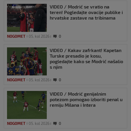
VIDEO / Modrić se vratio na
teren! Pogledajte ovacije publike i
hrvatske zastave na tribinama
NOGOMET
05. kol 2026
0
VIDEO / Kakav zafrkant! Kapetan
Turske presadio je kosu,
pogledajte kako se Modrić našalio
s njim
NOGOMET
05. kol 2026
0
VIDEO / Modrić genijalnim
potezom pomogao izboriti penal u
remiju Milana i Intera
NOGOMET
05. kol 2026
0