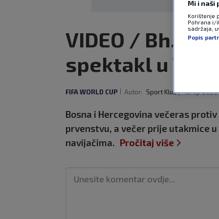
Mi i naši
Korištenje 
Pohrana i/i
sadržaja, uv
VIDEO / Bh. navi
Popis part
spektakl u Tor
FIFA WORLD CUP
Autor:
Sport Klub
12. lip 2026
Bosna i Hercegovina večeras proti
prvenstvu, a večer prije utakmice 
navijačima.
Pročitaj više