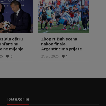
slala oštru
Zbog ružnih scena
Dali
Infantinu:
nakon finala,
visi
se ne mijenja,
Argentincima prijete
sret
P-a i dalje je
kazne kakve nitko nije
26
0
21. srp 2026
1
09. li
i'
očekivao!?
Kategorije