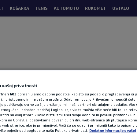
ET
KOŠARKA
TENIS
AUTOMOTO
RUKOMET
OSTALO
 vašoj privatnosti
rtneri
603
pohranjujemo osobne podatke, kao što su podaci o pregledavanju ili j
ori, i pristupamo im na vašem uređaju. Odabirom opcije Prihvaćam omogućit ćete 
je podržavaju svrhe za čije pružanje mi i naši partneri obrađujemo podatke. Ako s
OGLAS
emogućeni, određeni sadržaj i oglasi koje vidite možda više neće biti toliko relev
atiti na ovaj izbornik kako biste izmijenili svoje odabire ili povukli pristanak u b
ikom na Upravljaj postavkama poveznicu pri dnu web-stranice [ili plutajuće ikon
u web stranice, ako je primjenjivo]. Vaši će se odabiri primijeniti kako je opisano 
više pojedinosti pogledajte našu Politiku privatnosti.
Dodatne informacije o vašoj 