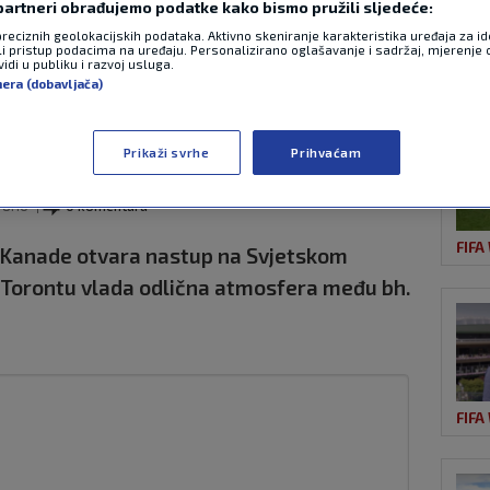
 partneri obrađujemo podatke kako bismo pružili sljedeće:
preciznih geolokacijskih podataka. Aktivno skeniranje karakteristika uređaja za ide
li pristup podacima na uređaju. Personalizirano oglašavanje i sadržaj, mjerenje 
idi u publiku i razvoj usluga.
OST
jači napravili
nera (dobavljača)
ontu
Prikaži svrhe
Prihvaćam
8:16
0 komentara
FIFA
v Kanade otvara nastup na Svjetskom
u Torontu vlada odlična atmosfera među bh.
FIFA