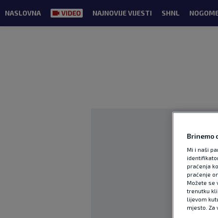
NASLOVNA
NAJNOVIJE VIJESTI
SHNL
NOGOM
Brinemo o
Mi i naši pa
identifikat
praćenja ko
praćenje on
Možete se vr
trenutku kl
lijevom kut
mjesto. Za 