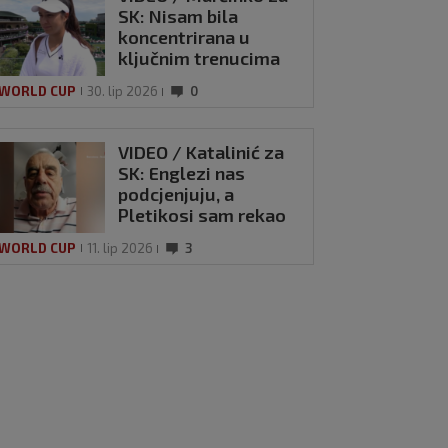
SK: Nisam bila
koncentrirana u
ključnim trenucima
meča
 WORLD CUP
30. lip 2026
0
VIDEO / Katalinić za
SK: Englezi nas
podcjenjuju, a
Pletikosi sam rekao
recept za uspjeh
 WORLD CUP
11. lip 2026
3