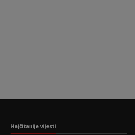
ć: Igra nije bila na
ni, možemo biti
ni s bodom
s 2025
2
Najčitanije vijesti