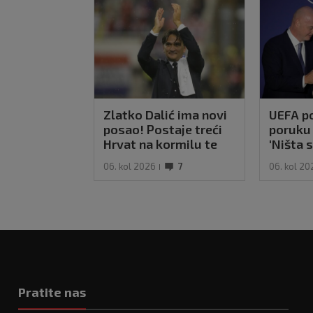
Zlatko Dalić ima novi
UEFA po
posao! Postaje treći
poruku 
Hrvat na kormilu te
'Ništa 
reprezentacije
bojkot S
06. kol 2026
7
06. kol 20
na snaz
Pratite nas