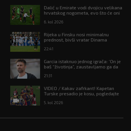
Dalić u Emirate vodi dvojicu velikana
hrvatskog nogometa, evo što će oni
raditi
6. kol 2026
Rijeka u Finsku nosi minimalnu
prednost, bivši vratar Dinama
spriječio veću razliku
22:41
Garcia istaknuo jednog igrača: ‘On je
baš “životinja”, zaustavljamo ga da
ne trenira tako’
21:31
VIDEO / Kakav zafrkant! Kapetan
Turske presadio je kosu, pogledajte
kako se Modrić našalio s njim
5. kol 2026