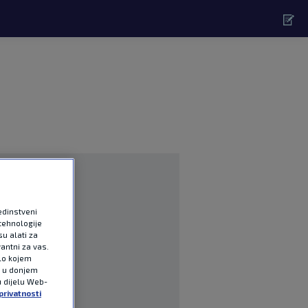
edinstveni
tehnologije
u alati za
antni za vas.
ilo kojem
e u donjem
u dijelu Web-
privatnosti