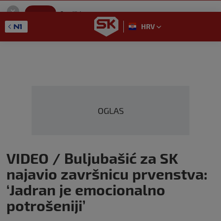
SportKlub
Instaliraj
Sport portal
HRV
GET - On the Google Play
OGLAS
VIDEO / Buljubašić za SK
najavio završnicu prvenstva:
‘Jadran je emocionalno
potrošeniji’