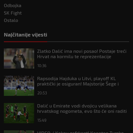
Odbojka
SK Fight
Ostalo
Najčitanije vijesti
Zlatko Dalić ima novi posao! Postaje treći
Hrvat na kormilu te reprezentacije
10:36
Rapsodija Hajduka u Litvi, playoff KL
praktički je osiguran! Majstorije Šege i
Pajazitija
20:53
Dalić u Emirate vodi dvojicu velikana
hrvatskog nogometa, evo što će oni raditi
15:49
VIDEO / Kakav zafrkant! Kapetan Turske