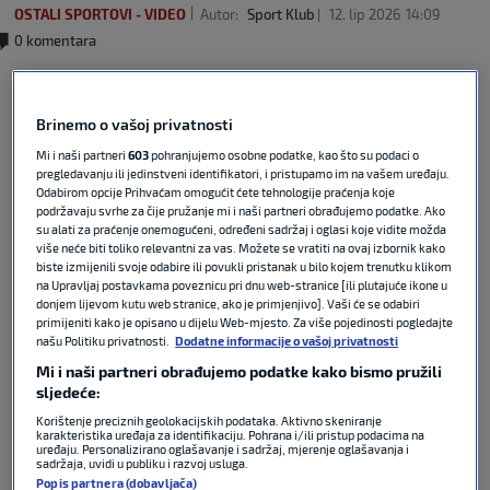
OSTALI SPORTOVI - VIDEO
Autor:
Sport Klub
12. lip 2026
14:09
0 komentara
Podijeli :
Brinemo o vašoj privatnosti
Mi i naši partneri
603
pohranjujemo osobne podatke, kao što su podaci o
pregledavanju ili jedinstveni identifikatori, i pristupamo im na vašem uređaju.
Odabirom opcije Prihvaćam omogućit ćete tehnologije praćenja koje
podržavaju svrhe za čije pružanje mi i naši partneri obrađujemo podatke. Ako
su alati za praćenje onemogućeni, određeni sadržaj i oglasi koje vidite možda
više neće biti toliko relevantni za vas. Možete se vratiti na ovaj izbornik kako
biste izmijenili svoje odabire ili povukli pristanak u bilo kojem trenutku klikom
na Upravljaj postavkama poveznicu pri dnu web-stranice [ili plutajuće ikone u
donjem lijevom kutu web stranice, ako je primjenjivo]. Vaši će se odabiri
primijeniti kako je opisano u dijelu Web-mjesto. Za više pojedinosti pogledajte
našu Politiku privatnosti.
Dodatne informacije o vašoj privatnosti
Danas započinje završnica 35. prvenstva Hrvatske
Mi i naši partneri obrađujemo podatke kako bismo pružili
za seniore – finalna serija nakon koje ćemo saznati
sljedeće:
tko odnosi naslov najboljeg u ovoj sezoni.
Korištenje preciznih geolokacijskih podataka. Aktivno skeniranje
Vaterpolisti HAVK Mladosti i VK Jadrana ovog
karakteristika uređaja za identifikaciju. Pohrana i/ili pristup podacima na
uređaju. Personalizirano oglašavanje i sadržaj, mjerenje oglašavanja i
petka, 12. lipnja u 18:30 sati, uskaču u bazen na
sadržaja, uvidi u publiku i razvoj usluga.
Savi u potrazi za prestižnim pokalom. Posljednja
Popis partnera (dobavljača)