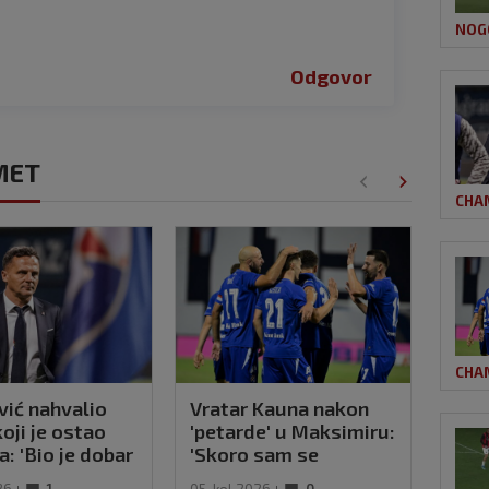
e
NOG
Odgovor
OMET
CHA
CHA
ić nahvalio
Vratar Kauna nakon
VIDE
koji je ostao
'petarde' u Maksimiru:
gen
a: 'Bio je dobar
'Skoro sam se
pomo
u drugom'
onesvijestio'
pena