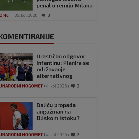
ol 2026
0
ra
penal u remiju Milana
i Intera
OMET
05. kol 2026
0
KOMENTIRANIJE
Drastičan odgovor
Infantinu: Planira se
održavanje
alternativnog
Svjetskog
UNARODNI NOGOMET
4. kol 2026
2
prvenstva?
Daliću propada
angažman na
Bliskom istoku?
UNARODNI NOGOMET
4. kol 2026
2