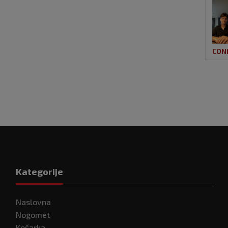
CON
Kategorije
Naslovna
Nogomet
Košarka