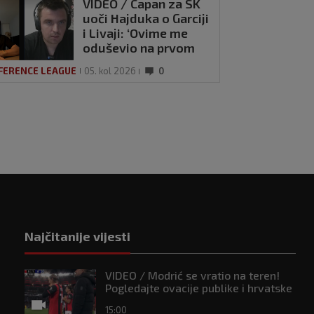
VIDEO / Capan za SK
uoči Hajduka o Garciji
i Livaji: ‘Ovime me
oduševio na prvom
treningu’
FERENCE LEAGUE
05. kol 2026
0
Najčitanije vijesti
VIDEO / Modrić se vratio na teren!
Pogledajte ovacije publike i hrvatske
zastave na tribinama
15:00