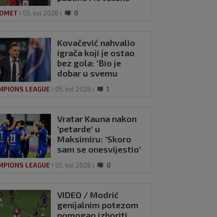
zastave na tribinama
OMET
05. kol 2026
0
Kovačević nahvalio
igrača koji je ostao
bez gola: 'Bio je
dobar u svemu
drugom'
MPIONS LEAGUE
05. kol 2026
1
Vratar Kauna nakon
'petarde' u
Maksimiru: 'Skoro
sam se onesvijestio'
MPIONS LEAGUE
05. kol 2026
0
O / Modrić
ijalnim potezom
VIDEO / Modrić
gao izboriti
genijalnim potezom
l u remiju Milana i
pomogao izboriti