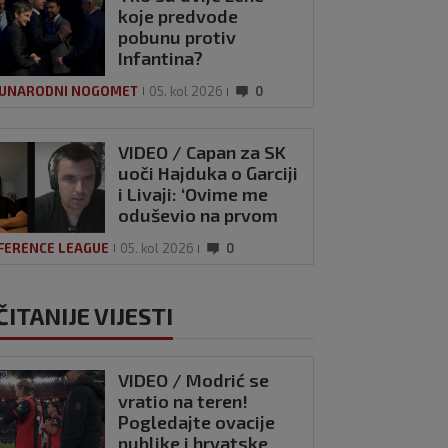
koje predvode
pobunu protiv
Infantina?
UNARODNI NOGOMET
05. kol 2026
0
VIDEO / Capan za SK
uoči Hajduka o Garciji
i Livaji: ‘Ovime me
oduševio na prvom
treningu’
FERENCE LEAGUE
05. kol 2026
0
ČITANIJE VIJESTI
VIDEO / Modrić se
vratio na teren!
Pogledajte ovacije
publike i hrvatske