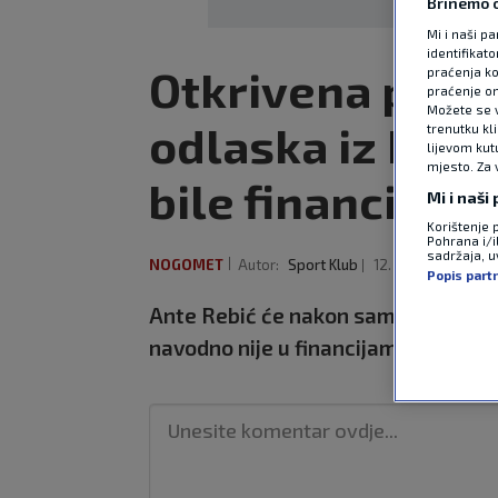
Brinemo o
Mi i naši pa
identifikat
Otkrivena poza
praćenja ko
praćenje on
Možete se vr
odlaska iz Hajd
trenutku kl
lijevom kut
mjesto. Za 
bile financije
Mi i naši
Korištenje 
Pohrana i/i
sadržaja, uv
NOGOMET
Autor:
Sport Klub
12. lip 2026
10:43
Popis part
Ante Rebić će nakon samo jedne sez
navodno nije u financijama.
Pročita