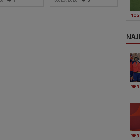
26
1
05. kol 2026
0
05. k
Inte
NOG
NAJ
MEĐ
MEĐ