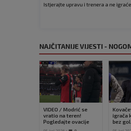
Istjerajte upravu i trenera a ne igrać
NAJČITANIJE VIJESTI - NOG
VIDEO / Modrić se
Kovačev
vratio na teren!
igrača 
Pogledajte ovacije
bez gol
publike i hrvatske
u svem