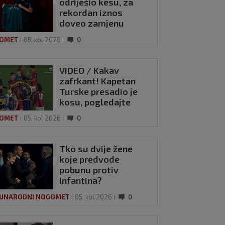
odriješio kesu, za
rekordan iznos
doveo zamjenu
hrvatskom vrataru
OMET
05. kol 2026
0
VIDEO / Kakav
zafrkant! Kapetan
Turske presadio je
kosu, pogledajte
kako se Modrić
OMET
05. kol 2026
0
našalio s njim
Tko su dvije žene
koje predvode
pobunu protiv
Infantina?
UNARODNI NOGOMET
05. kol 2026
0