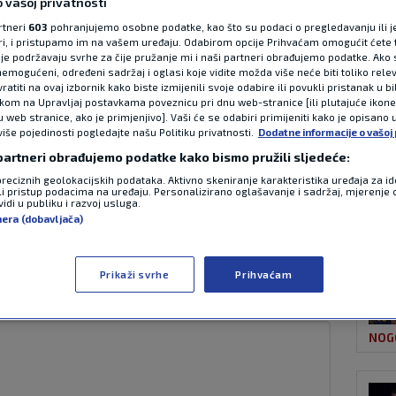
 vašoj privatnosti
rtneri
603
pohranjujemo osobne podatke, kao što su podaci o pregledavanju ili j
ori, i pristupamo im na vašem uređaju. Odabirom opcije Prihvaćam omogućit ćete 
NAJ
dina Rebićevog
je podržavaju svrhe za čije pružanje mi i naši partneri obrađujemo podatke. Ako s
emogućeni, određeni sadržaj i oglasi koje vidite možda više neće biti toliko relev
atiti na ovaj izbornik kako biste izmijenili svoje odabire ili povukli pristanak u b
uka: Problem nisu
ikom na Upravljaj postavkama poveznicu pri dnu web-stranice [ili plutajuće ikon
u web stranice, ako je primjenjivo]. Vaši će se odabiri primijeniti kako je opisano 
više pojedinosti pogledajte našu Politiku privatnosti.
Dodatne informacije o vašoj 
 partneri obrađujemo podatke kako bismo pružili sljedeće:
preciznih geolokacijskih podataka. Aktivno skeniranje karakteristika uređaja za ide
li pristup podacima na uređaju. Personalizirano oglašavanje i sadržaj, mjerenje 
NOG
idi u publiku i razvoj usluga.
1 komentar
nera (dobavljača)
one napustiti Poljud, a razlog odlaska
j više
Prikaži svrhe
Prihvaćam
NOG