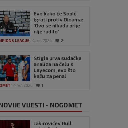
Evo kako će Sopić
igrati protiv Dinama:
‘Ovo se nikada prije
nije radilo’
MPIONS LEAGUE
4. kol 2026
2
Stigla prva sudačka
analiza na čelu s
Layecom, evo što
kažu za penal
Hajduka
OMET
4. kol 2026
1
NOVIJE VIJESTI - NOGOMET
Jakirovićev Hull