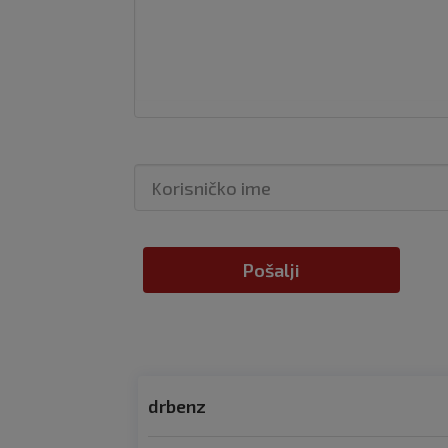
Pošalji
drbenz