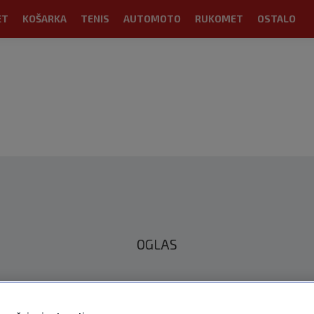
ET
KOŠARKA
TENIS
AUTOMOTO
RUKOMET
OSTALO
OGLAS