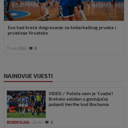
Evo kad kreće doigravanje za košarkaškog prvaka i
prvakinje Hrvatske
11. svi 2026
0
NAJNOVIJE VIJESTI
VIDEO / Počela nam je ‘Cvajta’!
Brekalo solidan u gostujućoj
pobjedi Herthe kod Bochuma
BUNDESLIGA
22:34
0