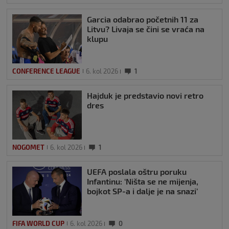
Garcia odabrao početnih 11 za
Litvu? Livaja se čini se vraća na
klupu
CONFERENCE LEAGUE
6. kol 2026
1
Hajduk je predstavio novi retro
dres
NOGOMET
6. kol 2026
1
UEFA poslala oštru poruku
Infantinu: ‘Ništa se ne mijenja,
bojkot SP-a i dalje je na snazi’
FIFA WORLD CUP
6. kol 2026
0