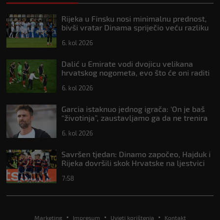
Rijeka u Finsku nosi minimalnu prednost,
bivši vratar Dinama spriječio veću razliku
6. kol 2026
Dalić u Emirate vodi dvojicu velikana
hrvatskog nogometa, evo što će oni raditi
6. kol 2026
Garcia istaknuo jednog igrača: ‘On je baš
“životinja”, zaustavljamo ga da ne trenira
tako’
6. kol 2026
Savršen tjedan: Dinamo započeo, Hajduk i
Rijeka dovršili skok Hrvatske na ljestvici
Uefe
7:58
Marketing
Impresum
Uvjeti korištenja
Kontakt