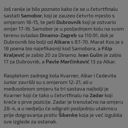
Još ranije je bilo poznato kako će se u četvrtfinalu
sastati
Samobor,
koji je zauzeo četvrto mjesto s
omjerom 18-15, te peti
Dubrovnik
koji je ostvario
omjer 17-16. Samobor je u posljednjem kolu na svom
terenu svladao
Dinamo-Zagreb
sa 110:91, dok je
Dubrovnik bio bolji od
Alkara
s 87-70. Marat Kos je s
18 poena bio najefikasniji kod Samobora, a
Filip
Kraljević
je zabio 20 za Dinamo.
Ivan Gulin
je zabio
17 za Dubrovnik, a
Pavle Marčinković
13 za Alkar.
Raspletom zadnjeg kola Kvarner, Alkar i Cedevita
Junior završili su s omjerom 12-21, ali u
međusobnom omjeru ta tri sastava najbolji je
Kvarner koji će tako u četvrtfinalu na
Zadar
koji
kreće s prve pozicije. Zadar je trenutačno na omjeru
28-4, a u nedjelju će odigrati posljednju utakmicu
prije doigravanja protiv
Šibenke
koja je već izgubila
sve izglede za ostanak.