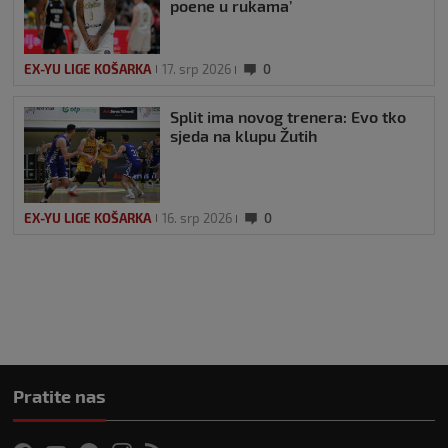
poene u rukama’
EX-YU LIGE KOŠARKA
17. srp 2026
0
Split ima novog trenera: Evo tko
sjeda na klupu Žutih
EX-YU LIGE KOŠARKA
16. srp 2026
0
Pratite nas