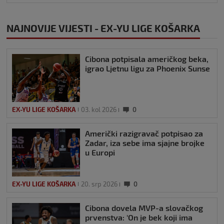
NAJNOVIJE VIJESTI - EX-YU LIGE KOŠARKA
Cibona potpisala američkog beka,
igrao Ljetnu ligu za Phoenix Sunse
EX-YU LIGE KOŠARKA
03. kol 2026
0
Američki razigravač potpisao za
Zadar, iza sebe ima sjajne brojke
u Europi
EX-YU LIGE KOŠARKA
20. srp 2026
0
Cibona dovela MVP-a slovačkog
prvenstva: ‘On je bek koji ima