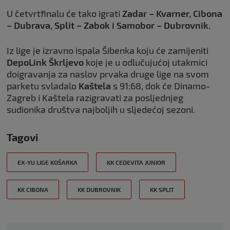
U četvrtfinalu će tako igrati
Zadar – Kvarner, Cibona
– Dubrava, Split – Zabok i Samobor – Dubrovnik.
Iz lige je izravno ispala Šibenka koju će zamijeniti
DepoLink Škrljevo
koje je u odlučujućoj utakmici
doigravanja za naslov prvaka druge lige na svom
parketu svladalo
Kaštela
s 91:68, dok će Dinamo-
Zagreb i Kaštela razigravati za posljednjeg
sudionika društva najboljih u sljedećoj sezoni.
Tagovi
EX-YU LIGE KOŠARKA
KK CEDEVITA JUNIOR
KK CIBONA
KK DUBROVNIK
KK SPLIT