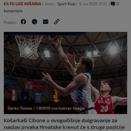
EX-YU LIGE KOŠARKA
Autor:
Sport Klub
9. svi 2026
21:51
0
komentara
Podijeli :
Darko Tomas / CROPIX via Guliver Image
Košarkaši Cibone u ovogodišnje doigravanje za
naslov prvaka Hrvatske krenut će s druge pozicije