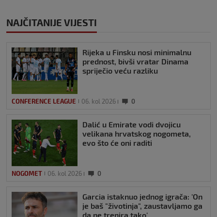
NAJČITANIJE VIJESTI
Rijeka u Finsku nosi minimalnu
prednost, bivši vratar Dinama
spriječio veću razliku
CONFERENCE LEAGUE
06. kol 2026
0
Dalić u Emirate vodi dvojicu
velikana hrvatskog nogometa,
evo što će oni raditi
NOGOMET
06. kol 2026
0
Garcia istaknuo jednog igrača: 'On
je baš "životinja", zaustavljamo ga
da ne trenira tako'