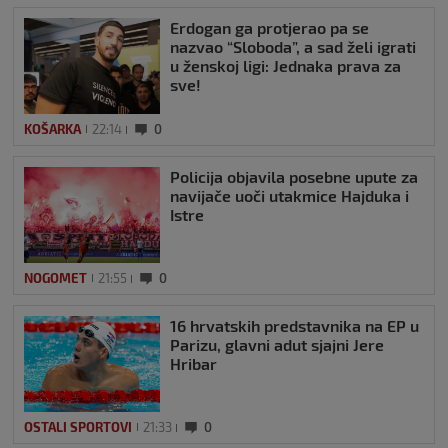
Erdogan ga protjerao pa se
nazvao “Sloboda”, a sad želi igrati
u ženskoj ligi: Jednaka prava za
sve!
KOŠARKA
22:14
0
Policija objavila posebne upute za
navijače uoči utakmice Hajduka i
Istre
NOGOMET
21:55
0
16 hrvatskih predstavnika na EP u
Parizu, glavni adut sjajni Jere
Hribar
OSTALI SPORTOVI
21:33
0