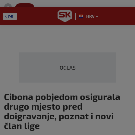
SportKlub
Instaliraj
Sport portal
HRV
GET - On the Google Play
OGLAS
Cibona pobjedom osigurala
drugo mjesto pred
doigravanje, poznat i novi
član lige