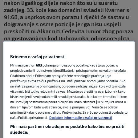
nakon ligaškog dijela nakon što su u susretu
zadnjeg, 33. kola kao domaćini svladali Kvarner s
91:68, a usprkos ovom porazu i riječki će sastav u
doigravanje s osme pozicije jer ga nisu uspjeli
preskočiti ni Alkar niti Cedevita Junior zbog poraza
na gostovanjima kod Dubrovnika, odnosno Splita.
Ciboni
je za potvrdu drugog mjesta koje donosi
Brinemo o vašoj privatnosti
prednost domaćeg terena u eventualnom polufinalu
Mi i naši partneri
603
pohranjujemo osobne podatke, kao što su podaci o
trebala pobjeda protiv
Kvarnera.
Zagepčani su
pregledavanju ili jedinstveni identifikatori, i pristupamo im na vašem uređaju.
dobro krenuli u susret, ali Riječani su se pred kraj
Odabirom opcije Prihvaćam omogućit ćete tehnologije praćenja koje
prvog poluvremena približili na samo 42:37. Ipak, u
podržavaju svrhe za čije pružanje mi i naši partneri obrađujemo podatke. Ako
su alati za praćenje onemogućeni, određeni sadržaj i oglasi koje vidite možda
nastavku je do izražaja došla veća kvaliteta u
više neće biti toliko relevantni za vas. Možete se vratiti na ovaj izbornik kako
redovima Zagrepčana.
biste izmijenili svoje odabire ili povukli pristanak u bilo kojem trenutku klikom
na Upravljaj postavkama poveznicu pri dnu web-stranice [ili plutajuće ikone u
donjem lijevom kutu web stranice, ako je primjenjivo]. Vaši će se odabiri
Justin Roberson
ubacio je 19 za
Cibonu, Krešimir
primijeniti kako je opisano u dijelu Web-mjesto. Za više pojedinosti pogledajte
Radovčić
je dodao 17, dok je
Ivan
Miličević
s 15
našu Politiku privatnosti.
Dodatne informacije o vašoj privatnosti
ubačaja bio najefikasniji kod Kvarnera.
Mi i naši partneri obrađujemo podatke kako bismo pružili
sljedeće: