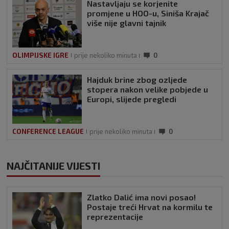
Nastavljaju se korjenite
promjene u HOO-u, Siniša Krajač
više nije glavni tajnik
OLIMPIJSKE IGRE
prije nekoliko minuta
0
Hajduk brine zbog ozljede
stopera nakon velike pobjede u
Europi, slijede pregledi
CONFERENCE LEAGUE
prije nekoliko minuta
0
NAJČITANIJE VIJESTI
Zlatko Dalić ima novi posao!
Postaje treći Hrvat na kormilu te
reprezentacije