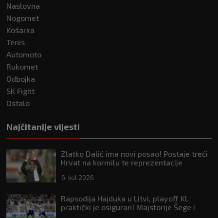
Naslovna
Nogomet
Košarka
Tenis
Automoto
Rukomet
Odbojka
SK Fight
Ostalo
Najčitanije vijesti
Zlatko Dalić ima novi posao! Postaje treći
Hrvat na kormilu te reprezentacije
6. kol 2026
Rapsodija Hajduka u Litvi, playoff KL
praktički je osiguran! Majstorije Šege i
Pajazitija