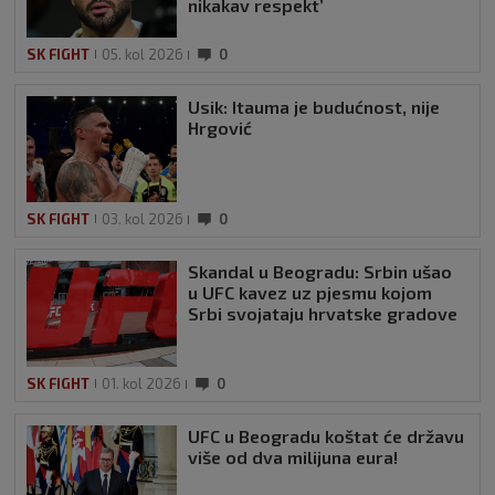
nikakav respekt’
SK FIGHT
05. kol 2026
0
Usik: Itauma je budućnost, nije
Hrgović
SK FIGHT
03. kol 2026
0
Skandal u Beogradu: Srbin ušao
u UFC kavez uz pjesmu kojom
Srbi svojataju hrvatske gradove
SK FIGHT
01. kol 2026
0
UFC u Beogradu koštat će državu
više od dva milijuna eura!