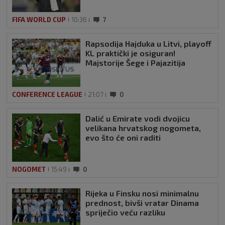
FIFA WORLD CUP
10:36
7
Rapsodija Hajduka u Litvi, playoff
KL praktički je osiguran!
Majstorije Šege i Pajazitija
CONFERENCE LEAGUE
21:07
0
Dalić u Emirate vodi dvojicu
velikana hrvatskog nogometa,
evo što će oni raditi
NOGOMET
15:49
0
Rijeka u Finsku nosi minimalnu
prednost, bivši vratar Dinama
spriječio veću razliku