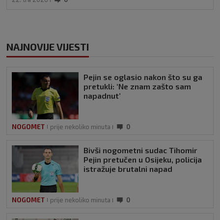
NAJNOVIJE VIJESTI
Pejin se oglasio nakon što su ga
pretukli: ‘Ne znam zašto sam
napadnut’
NOGOMET
prije nekoliko minuta
0
Bivši nogometni sudac Tihomir
Pejin pretučen u Osijeku, policija
istražuje brutalni napad
NOGOMET
prije nekoliko minuta
0