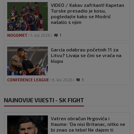
VIDEO / Kakav zafrkant! Kapetan
Turske presadio je kosu,
pogledajte kako se Modrić
našalio s njim
NOGOMET
5. kol 2026
1
Garcia odabrao početnih 11 za
Litvu? Livaja se čini se vraća na
klupu
CONFERENCE LEAGUE
6. kol 2026
1
NAJNOVIJE VIJESTI - SK FIGHT
Vatren obračun Hrgovića i
Itaume: ‘Da nisi Britanac, nitko ne
bi znao za tebe! Ne dajem ti