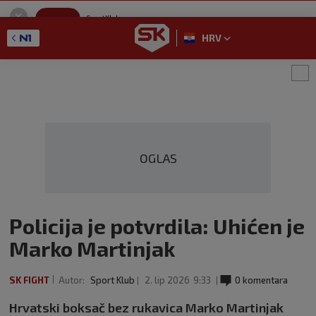
SportKlub
Instaliraj
Sport portal
HRV
GET - On the Google Play
OGLAS
Policija je potvrdila: Uhićen je
Marko Martinjak
SK FIGHT
Autor:
Sport Klub
2. lip 2026
9:33
0 komentara
Hrvatski boksač bez rukavica Marko Martinjak