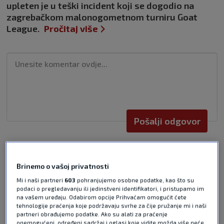
upleten je u teški incident koji se dogodio na
zagrebačkom malonogometnom turniru Goat
League.
Pročitaj više
Pošalji odgovor
Brinemo o vašoj privatnosti
Mi i naši partneri
603
pohranjujemo osobne podatke, kao što su
podaci o pregledavanju ili jedinstveni identifikatori, i pristupamo im
Pošalji
na vašem uređaju. Odabirom opcije Prihvaćam omogućit ćete
tehnologije praćenja koje podržavaju svrhe za čije pružanje mi i naši
partneri obrađujemo podatke. Ako su alati za praćenje
onemogućeni, određeni sadržaj i oglasi koje vidite možda više neće