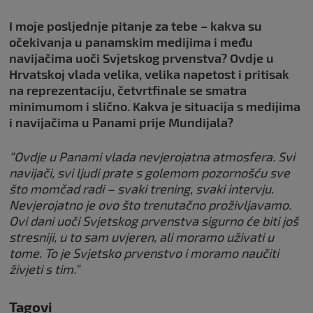
I moje posljednje pitanje za tebe – kakva su
očekivanja u panamskim medijima i među
navijačima uoči Svjetskog prvenstva? Ovdje u
Hrvatskoj vlada velika, velika napetost i pritisak
na reprezentaciju, četvrtfinale se smatra
minimumom i slično. Kakva je situacija s medijima
i navijačima u Panami prije Mundijala?
“Ovdje u Panami vlada nevjerojatna atmosfera. Svi
navijači, svi ljudi prate s golemom pozornošću sve
što momčad radi – svaki trening, svaki intervju.
Nevjerojatno je ovo što trenutačno proživljavamo.
Ovi dani uoči Svjetskog prvenstva sigurno će biti još
stresniji, u to sam uvjeren, ali moramo uživati u
tome. To je Svjetsko prvenstvo i moramo naučiti
živjeti s tim.”
Tagovi