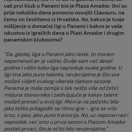
vaš prvi klub u Panami bio je Plaza Amador. Oni su
prije nekoliko dana ponovno osvojili Clausuru, na
čemu im čestitamo iz Hrvatske. No, kakvo je tvoje
mišljenje o domaćoj ligi u Panami i kakvo je vaše
iskustvo iz igračkih dana u Plazi Amador i drugim
panamskim klubovima?
“Da, gledaj, liga u Panami jako raste, to moram
napomenuti jer je važno. Ovdje sam već deset
godina i vidim kako liga napreduje svake godine. U
ligi ima jako puno talenta, nevjerojatno je što sve
možeš vidjeti svakog vikenda tijekom sezone.
Panama je mala zemlja s tek nešto više od četiri
milijuna stanovnika i zadivljujuće je kakav talent
možeš pronaći u ovoj ligi. Meni je na početku bilo
jako teško prilagoditi se ritmu igre – igra se vrlo
brzo, s jako, jako puno tranzicija. No, uz naporan rad i
napredak, već smo u prvoj sezoni s Plazom Amador
postali prvaci, što je očito bilo nevjerojatno.”