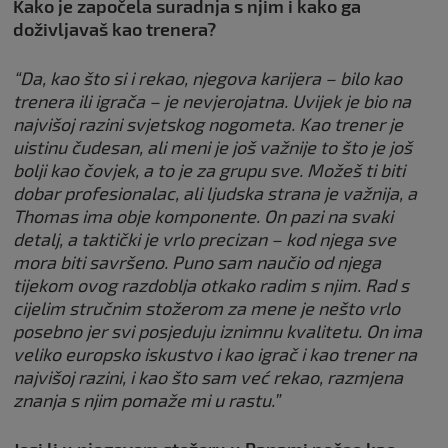
Kako je započela suradnja s njim i kako ga
doživljavaš kao trenera?
“Da, kao što si i rekao, njegova karijera – bilo kao
trenera ili igrača – je nevjerojatna. Uvijek je bio na
najvišoj razini svjetskog nogometa. Kao trener je
uistinu čudesan, ali meni je još važnije to što je još
bolji kao čovjek, a to je za grupu sve. Možeš ti biti
dobar profesionalac, ali ljudska strana je važnija, a
Thomas ima obje komponente. On pazi na svaki
detalj, a taktički je vrlo precizan – kod njega sve
mora biti savršeno. Puno sam naučio od njega
tijekom ovog razdoblja otkako radim s njim. Rad s
cijelim stručnim stožerom za mene je nešto vrlo
posebno jer svi posjeduju iznimnu kvalitetu. On ima
veliko europsko iskustvo i kao igrač i kao trener na
najvišoj razini, i kao što sam već rekao, razmjena
znanja s njim pomaže mi u rastu.”