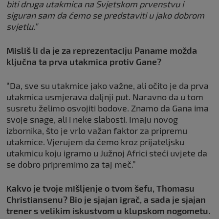
biti druga utakmica na Svjetskom prvenstvu i
siguran sam da ćemo se predstaviti u jako dobrom
svjetlu.”
Misliš li da je za reprezentaciju Paname možda
ključna ta prva utakmica protiv Gane?
“Da, sve su utakmice jako važne, ali očito je da prva
utakmica usmjerava daljnji put. Naravno da u tom
susretu želimo osvojiti bodove. Znamo da Gana ima
svoje snage, ali i neke slabosti. Imaju novog
izbornika, što je vrlo važan faktor za pripremu
utakmice. Vjerujem da ćemo kroz prijateljsku
utakmicu koju igramo u Južnoj Africi steći uvjete da
se dobro pripremimo za taj meč.”
Kakvo je tvoje mišljenje o tvom šefu, Thomasu
Christiansenu? Bio je sjajan igrač, a sada je sjajan
trener s velikim iskustvom u klupskom nogometu.