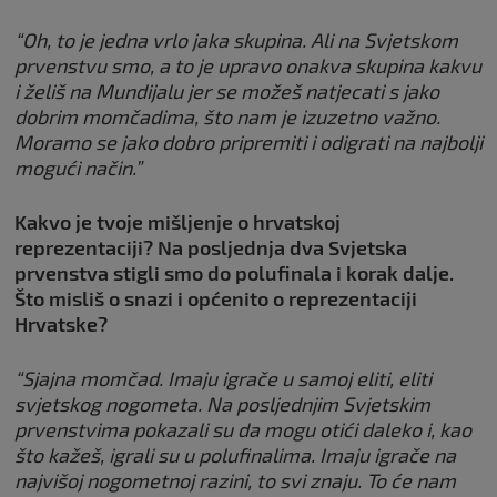
“Oh, to je jedna vrlo jaka skupina. Ali na Svjetskom
prvenstvu smo, a to je upravo onakva skupina kakvu
i želiš na Mundijalu jer se možeš natjecati s jako
dobrim momčadima, što nam je izuzetno važno.
Moramo se jako dobro pripremiti i odigrati na najbolji
mogući način.”
Kakvo je tvoje mišljenje o hrvatskoj
reprezentaciji? Na posljednja dva Svjetska
prvenstva stigli smo do polufinala i korak dalje.
Što misliš o snazi i općenito o reprezentaciji
Hrvatske?
“Sjajna momčad. Imaju igrače u samoj eliti, eliti
svjetskog nogometa. Na posljednjim Svjetskim
prvenstvima pokazali su da mogu otići daleko i, kao
što kažeš, igrali su u polufinalima. Imaju igrače na
najvišoj nogometnoj razini, to svi znaju. To će nam