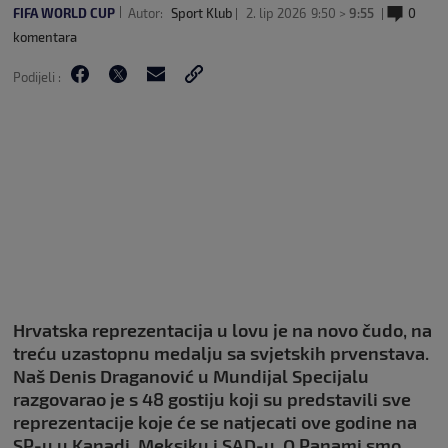
FIFA WORLD CUP
Autor:
Sport Klub
2. lip 2026
9:50 >
9:55
0
komentara
Podijeli :
Hrvatska reprezentacija u lovu je na novo čudo, na
treću uzastopnu medalju sa svjetskih prvenstava.
Naš Denis Draganović u Mundijal Specijalu
razgovarao je s 48 gostiju koji su predstavili sve
reprezentacije koje će se natjecati ove godine na
SP-u u Kanadi, Meksiku i SAD-u. O Panami smo