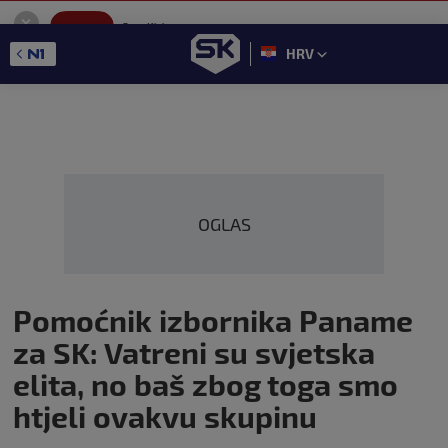
SportKlub
Instaliraj
Sport portal
HRV
GET - On the Google Play
OGLAS
Pomoćnik izbornika Paname
za SK: Vatreni su svjetska
elita, no baš zbog toga smo
htjeli ovakvu skupinu