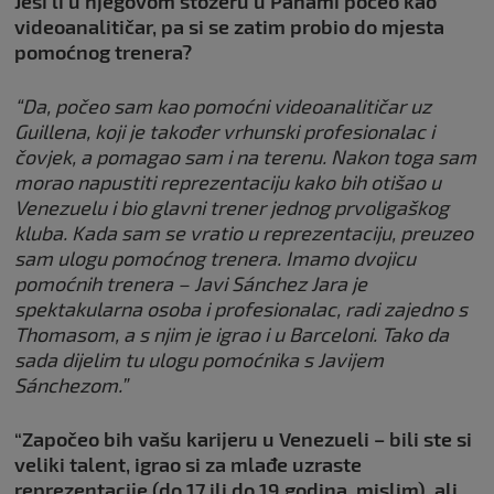
Jesi li u njegovom stožeru u Panami počeo kao
videoanalitičar, pa si se zatim probio do mjesta
pomoćnog trenera?
“Da, počeo sam kao pomoćni videoanalitičar uz
Guillena, koji je također vrhunski profesionalac i
čovjek, a pomagao sam i na terenu. Nakon toga sam
morao napustiti reprezentaciju kako bih otišao u
Venezuelu i bio glavni trener jednog prvoligaškog
kluba. Kada sam se vratio u reprezentaciju, preuzeo
sam ulogu pomoćnog trenera. Imamo dvojicu
pomoćnih trenera – Javi Sánchez Jara je
spektakularna osoba i profesionalac, radi zajedno s
Thomasom, a s njim je igrao i u Barceloni. Tako da
sada dijelim tu ulogu pomoćnika s Javijem
Sánchezom.”
“Započeo bih vašu karijeru u Venezueli – bili ste si
veliki talent, igrao si za mlađe uzraste
reprezentacije (do 17 ili do 19 godina, mislim), ali