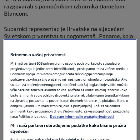
razgovarali s pomoćnikom izbornika Danielom
Blancom.
Suparnici reprezentacije Hrvatske na sljedećem
Svjetskom prvenstvu su nogometaši Paname, koja
se po drugi put nalazi na Mundijalu. U njezinom
predstavljanju pomoći će nam
Daniel Blanco,
Brinemo o vašoj privatnosti
aktualni pomoćnik izbornika reprezentacije Paname.
Mi i naši partneri
603
pohranjujemo osobne podatke, kao što su podaci o
pregledavanju ili jedinstveni identifikatori, i pristupamo im na vašem uređaju.
POVEZANO
Odabirom opcije Prihvaćam omogućit ćete tehnologije praćenja koje
podržavaju svrhe za čije pružanje mi i naši partneri obrađujemo podatke. Ako
su alati za praćenje onemogućeni, određeni sadržaj i oglasi koje vidite možda
više neće biti toliko relevantni za vas. Možete se vratiti na ovaj izbornik kako
VIDEO / Mundijal Specijal:
biste izmijenili svoje odabire ili povukli pristanak u bilo kojem trenutku klikom
Upoznajte grupu L u kojoj igra
na Upravljaj postavkama poveznicu pri dnu web-stranice [ili plutajuće ikone u
Hrvatska
donjem lijevom kutu web stranice, ako je primjenjivo]. Vaši će se odabiri
primijeniti kako je opisano u dijelu Web-mjesto. Za više pojedinosti pogledajte
našu Politiku privatnosti.
Dodatne informacije o vašoj privatnosti
FIFA WORLD CUP
01. lip 2026
0
Mi i naši partneri obrađujemo podatke kako bismo pružili
sljedeće:
Korištenje preciznih geolokacijskih podataka. Aktivno skeniranje