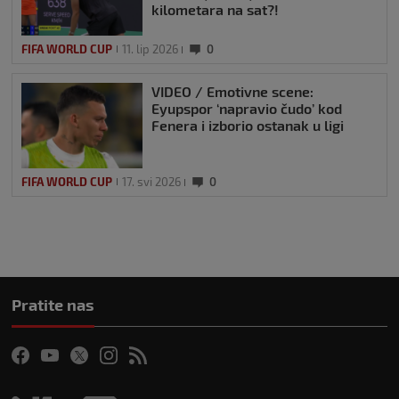
kilometara na sat?!
FIFA WORLD CUP
11. lip 2026
0
VIDEO / Emotivne scene:
Eyupspor ‘napravio čudo’ kod
Fenera i izborio ostanak u ligi
FIFA WORLD CUP
17. svi 2026
0
Pratite nas