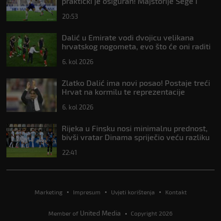
praktički je osiguran! Majstorije Šege i
Pajazitija
20:53
Dalić u Emirate vodi dvojicu velikana
hrvatskog nogometa, evo što će oni raditi
6. kol 2026
Zlatko Dalić ima novi posao! Postaje treći
Hrvat na kormilu te reprezentacije
6. kol 2026
Rijeka u Finsku nosi minimalnu prednost,
bivši vratar Dinama spriječio veću razliku
22:41
Marketing
Impresum
Uvjeti korištenja
Kontakt
United Media
Member of
Copyright 2026