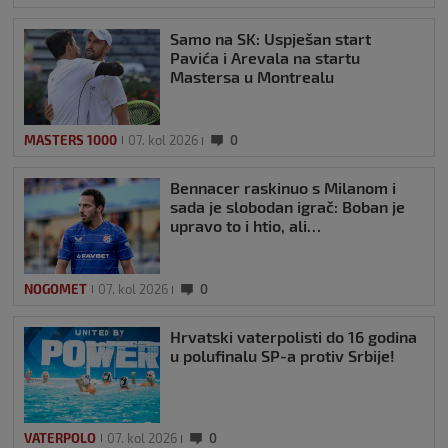
Samo na SK: Uspješan start
Pavića i Arevala na startu
Mastersa u Montrealu
MASTERS 1000
07. kol 2026
0
Bennacer raskinuo s Milanom i
sada je slobodan igrač: Boban je
upravo to i htio, ali…
NOGOMET
07. kol 2026
0
Hrvatski vaterpolisti do 16 godina
u polufinalu SP-a protiv Srbije!
VATERPOLO
07. kol 2026
0