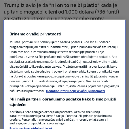
Trump
izjavio je da
“ni on to ne bi platio“
kada je
upitan o mogućoj cijeni od 1.000 dolara (736 funti)
za kartu za utakmicu njegove zemlje protiv
Paragvaja
na otvaranju
Svjetskog prvenstva 2026.
godine
.
Brinemo o vašoj privatnosti
Mi i naši partneri
603
pohranjujemo osobne podatke, kao što su podaci o
POVEZANO
pregledavanju ili jedinstveni identifikatori, i pristupamo im na vašem uređaju.
Odabirom opcije Prihvaćam omogućit ćete tehnologije praćenja koje
podržavaju svrhe za čije pružanje mi i naši partneri obrađujemo podatke. Ako
su alati za praćenje onemogućeni, određeni sadržaj i oglasi koje vidite možda
VIDEO / Shakira objavila: Ovo je
više neće biti toliko relevantni za vas. Možete se vratiti na ovaj izbornik kako
službena himna ovogodišnjeg SP-
biste izmijenili svoje odabire ili povukli pristanak u bilo kojem trenutku klikom
a
na Upravljaj postavkama poveznicu pri dnu web-stranice [ili plutajuće ikone u
donjem lijevom kutu web stranice, ako je primjenjivo]. Vaši će se odabiri
primijeniti kako je opisano u dijelu Web-mjesto. Za više pojedinosti pogledajte
našu Politiku privatnosti.
Dodatne informacije o vašoj privatnosti
FIFA WORLD CUP
07. svi 2026
0
Mi i naši partneri obrađujemo podatke kako bismo pružili
sljedeće:
Svjetsko prvenstvo održat će se od 11. lipnja do 19.
srpnja u
Kanadi, Meksiku i Sjedinjenim Državama
.
Korištenje preciznih geolokacijskih podataka. Aktivno skeniranje
karakteristika uređaja za identifikaciju. Pohrana i/ili pristup podacima na
Reprezentacija SAD-a, koja je jedan od domaćina
uređaju. Personalizirano oglašavanje i sadržaj, mjerenje oglašavanja i
sadržaja, uvidi u publiku i razvoj usluga.
turnira, svoju prvu utakmicu igrat će 12. lipnja u Los
Popis partnera (dobavljača)