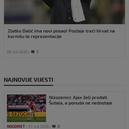
Zlatko Dalić ima novi posao! Postaje treći Hrvat na
kormilu te reprezentacije
06. kol 2026
7
NAJNOVIJE VIJESTI
Nizozemci: Ajax želi prodati
Šutala, a ponuda ne nedostaje
NOGOMET
07. kol 2026
0