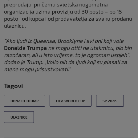
preprodaju, pri čemu svjetska nogometna
organizacija uzima proviziju od 30 posto – po 15
posto i od kupca i od prodavatelja za svaku prodanu
ulaznicu.
“Ako ljudi iz Queensa, Brooklyna i svi oni koji vole
Donalda Trumpa
ne mogu otići na utakmicu, bio bih
razočaran, ali u isto vrijeme, to je ogroman uspjeh“,
dodao je Trump. „Volio bih da ljudi koji su glasali za
mene mogu prisustvovati.“
Tagovi
DONALD TRUMP
FIFA WORLD CUP
SP 2026.
ULAZNICE