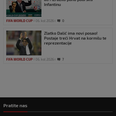
Infantinu
FIFA WORLD CUP
06. kol 2026
0
Zlatko Dalić ima novi posao!
Postaje treći Hrvat na kormilu te
reprezentacije
FIFA WORLD CUP
06. kol 2026
7
Pratite nas