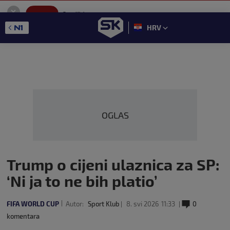
SportKlub
Instaliraj
Sport portal
HRV
GET - On the Google Play
OGLAS
Trump o cijeni ulaznica za SP:
‘Ni ja to ne bih platio’
FIFA WORLD CUP
Autor:
Sport Klub
8. svi 2026
11:33
0
komentara