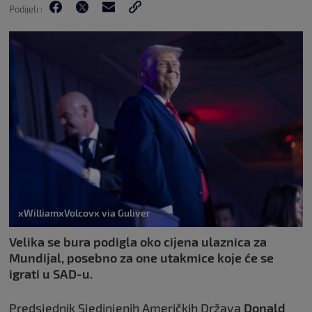
Podijeli :
xWilliamxVolcovx via Guliver
Velika se bura podigla oko cijena ulaznica za
Mundijal, posebno za one utakmice koje će se
igrati u SAD-u.
Predsjednik Sjedinjenih Američkih Država
Donald