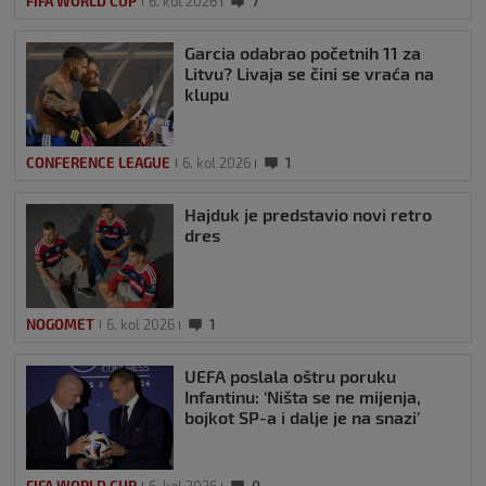
FIFA WORLD CUP
6. kol 2026
7
Garcia odabrao početnih 11 za
Litvu? Livaja se čini se vraća na
klupu
CONFERENCE LEAGUE
6. kol 2026
1
Hajduk je predstavio novi retro
dres
NOGOMET
6. kol 2026
1
UEFA poslala oštru poruku
Infantinu: ‘Ništa se ne mijenja,
bojkot SP-a i dalje je na snazi’
FIFA WORLD CUP
6. kol 2026
0