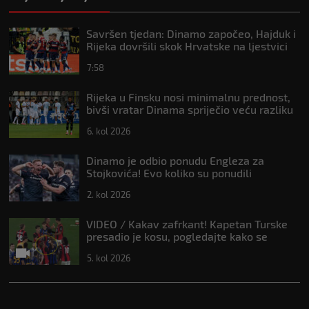
Savršen tjedan: Dinamo započeo, Hajduk i
Rijeka dovršili skok Hrvatske na ljestvici
Uefe
7:58
Rijeka u Finsku nosi minimalnu prednost,
bivši vratar Dinama spriječio veću razliku
6. kol 2026
Dinamo je odbio ponudu Engleza za
Stojkovića! Evo koliko su ponudili
2. kol 2026
VIDEO / Kakav zafrkant! Kapetan Turske
presadio je kosu, pogledajte kako se
Modrić našalio s njim
5. kol 2026