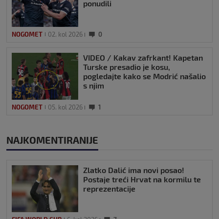
ponudili
NOGOMET
02. kol 2026
0
VIDEO / Kakav zafrkant! Kapetan
Turske presadio je kosu,
pogledajte kako se Modrić našalio
s njim
NOGOMET
05. kol 2026
1
NAJKOMENTIRANIJE
Zlatko Dalić ima novi posao!
Postaje treći Hrvat na kormilu te
reprezentacije