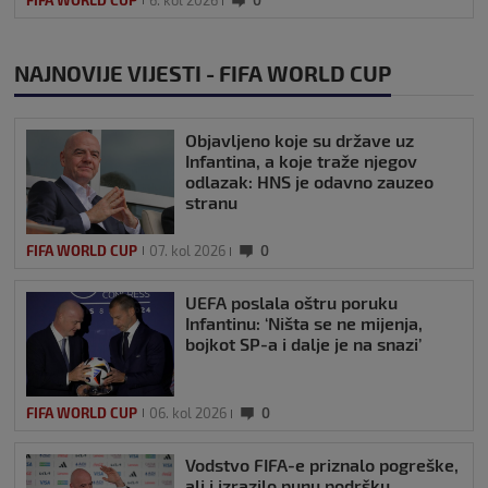
NAJNOVIJE VIJESTI - FIFA WORLD CUP
Objavljeno koje su države uz
Infantina, a koje traže njegov
odlazak: HNS je odavno zauzeo
stranu
FIFA WORLD CUP
07. kol 2026
0
UEFA poslala oštru poruku
Infantinu: ‘Ništa se ne mijenja,
bojkot SP-a i dalje je na snazi’
FIFA WORLD CUP
06. kol 2026
0
Vodstvo FIFA-e priznalo pogreške,
ali i izrazilo punu podršku