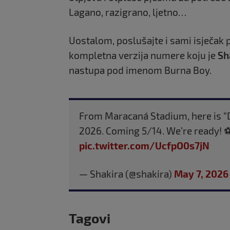
Lagano, razigrano, ljetno…
Uostalom, poslušajte i sami isječak
kompletna verzija numere koju je
Sh
nastupa pod imenom Burna Boy.
From Maracaná Stadium, here is “D
2026. Coming 5/14. We’re ready! 
pic.twitter.com/UcfpO0s7jN
— Shakira (@shakira)
May 7, 2026
Tagovi