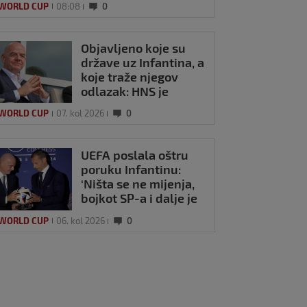
 WORLD CUP
08:08
0
Objavljeno koje su
države uz Infantina, a
koje traže njegov
odlazak: HNS je
odavno zauzeo
 WORLD CUP
07. kol 2026
0
stranu
UEFA poslala oštru
poruku Infantinu:
‘Ništa se ne mijenja,
bojkot SP-a i dalje je
na snazi’
 WORLD CUP
06. kol 2026
0