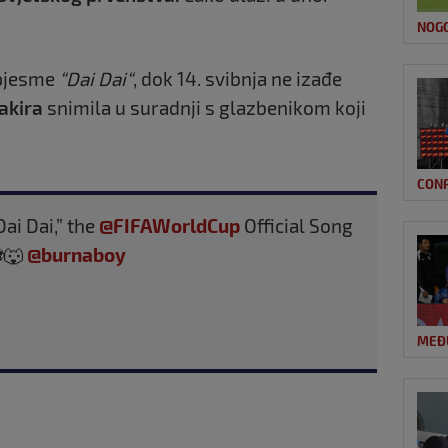
NOG
 pjesme
“Dai Dai“
, dok 14. svibnja ne izađe
akira
snimila u suradnji s glazbenikom koji
CON
ai Dai,” the
@FIFAWorldCup
Official Song
⚽️🐺
@burnaboy
MEĐ