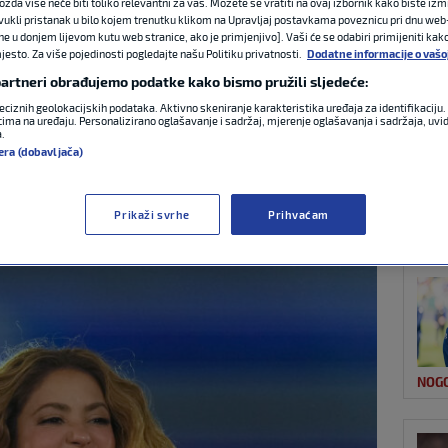
ožda više neće biti toliko relevantni za vas. Možete se vratiti na ovaj izbornik kako biste izmi
ovukli pristanak u bilo kojem trenutku klikom na Upravljaj postavkama poveznicu pri dnu web-
ne u donjem lijevom kutu web stranice, ako je primjenjivo]. Vaši će se odabiri primijeniti kak
esto. Za više pojedinosti pogledajte našu Politiku privatnosti.
Dodatne informacije o vašo
NAJ
objavila: Ovo je
 partneri obrađujemo podatke kako bismo pružili sljedeće:
eciznih geolokacijskih podataka. Aktivno skeniranje karakteristika uređaja za identifikaciju. 
 ovogodišnjeg SP-a
ima na uređaju. Personalizirano oglašavanje i sadržaj, mjerenje oglašavanja i sadržaja, uvidi
a.
era (dobavljača)
:32
0 komentara
Prikaži svrhe
Prihvaćam
NOG
NOG