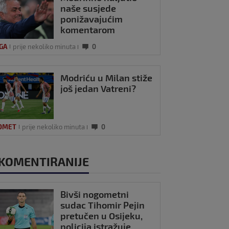
naše susjede
ponižavajućim
komentarom
IGA
prije nekoliko minuta
0
Modriću u Milan stiže
još jedan Vatreni?
OMET
prije nekoliko minuta
0
KOMENTIRANIJE
Bivši nogometni
sudac Tihomir Pejin
pretučen u Osijeku,
policija istražuje