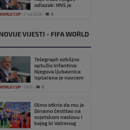
odlazak: HNS je
odavno zauzeo
 WORLD CUP
7. kol 2026
0
stranu
NOVIJE VIJESTI - FIFA WORLD
Telegraph ozbiljno
optužio Infantina:
Njegova ljubavnica
isplaćena je novcem
UEFA-e?
 WORLD CUP
09:51
0
Olmo otkrio da mu je
Dinamo čestitao na
svjetskom naslovu i
kojeg bi Vatrenog
doveo u Barcelonu