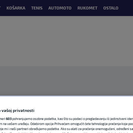
T
KOŠARKA
TENIS
AUTOMOTO
RUKOMET
OSTALO
OGLAS
 vašoj privatnosti
tneri
603
pohranjujemo osobne podatke, kao što su podaci o pregledavanju ili jedinstveni identi
m na vašem uređaju. Odabirom opcije Prihvaćam omogućit ćete tehnologije praćenja koje po
nje mi i naši partneri obrađujemo podatke. Ako su alati za praćenje onemogućeni, određeni sa