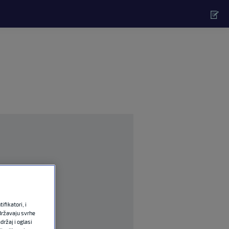
fikatori, i
državaju svrhe
držaj i oglasi