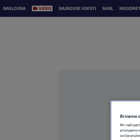
NASLOVNA
NAJNOVIJE VIJESTI
SHNL
NOGOME
Brinemo o
Mi i naši par
pristupamo i
za čije pruža