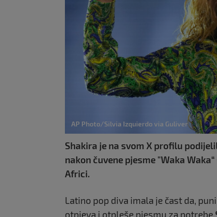
AP Photo/Silvia Izquierdo via Guliver
Shakira je na svom X profilu podijel
nakon čuvene pjesme "Waka Waka“ s
Africi.
Latino pop diva imala je čast da, pun
otpjeva i otpleše pjesmu za potrebe