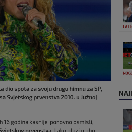
LA L
NOG
ila dio spota za svoju drugu himnu za SP,
NAJ
a Svjetskog prvenstva 2010. u Južnoj
ih 16 godina kasnije, ponovno osmisli,
Svjetskog prvenstva.
Lako ulazi u uho.