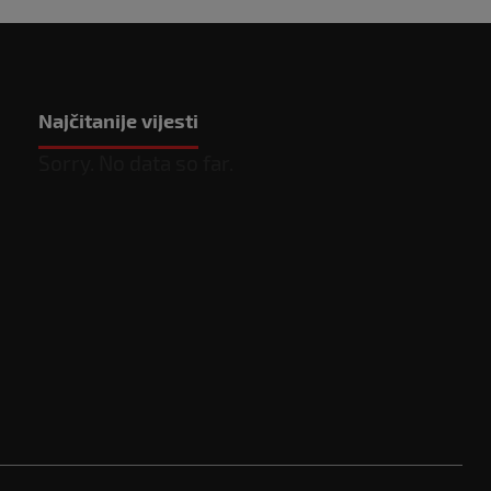
Najčitanije vijesti
Sorry. No data so far.