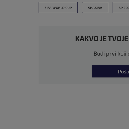
FIFA WORLD CUP
SHAKIRA
SP 202
KAKVO JE TVOJE
Budi prvi koji
Poša