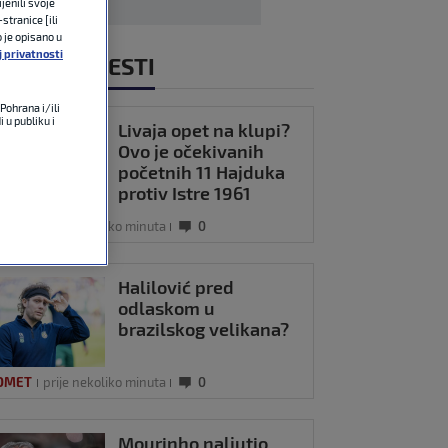
jenili svoje
stranice [ili
o je opisano u
j privatnosti
NOVIJE VIJESTI
Pohrana i/ili
 u publiku i
Livaja opet na klupi?
Ovo je očekivanih
početnih 11 Hajduka
protiv Istre 1961
OMET
prije nekoliko minuta
0
Halilović pred
odlaskom u
brazilskog velikana?
OMET
prije nekoliko minuta
0
Mourinho naljutio