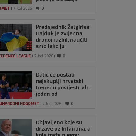
brutalni napad
OMET
7. kol 2026
0
Predsjednik Žalgirisa:
Hajduk je zvijer na
drugoj razini, naučili
smo lekciju
FERENCE LEAGUE
7. kol 2026
0
Dalić će postati
najskuplji hrvatski
trener u povijesti, ali i
jedan od
najplaćenijih na
UNARODNI NOGOMET
7. kol 2026
0
svijetu
Objavljeno koje su
države uz Infantina, a
koje traže njegov