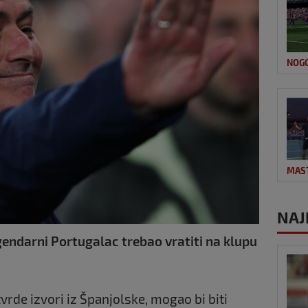
NOG
MAS
NAJ
gendarni Portugalac trebao vratiti na klupu
vrde izvori iz Španjolske, mogao bi biti