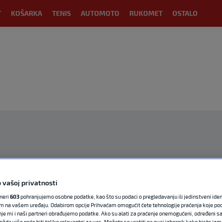
T
KOŠARKA
TENIS
AUTOMOTO
RUKOMET
OSTALO
OGLAS
 vašoj privatnosti
tneri
603
pohranjujemo osobne podatke, kao što su podaci o pregledavanju ili jedinstveni identi
m na vašem uređaju. Odabirom opcije Prihvaćam omogućit ćete tehnologije praćenja koje po
nje mi i naši partneri obrađujemo podatke. Ako su alati za praćenje onemogućeni, određeni sa
ožda više neće biti toliko relevantni za vas. Možete se vratiti na ovaj izbornik kako biste izmi