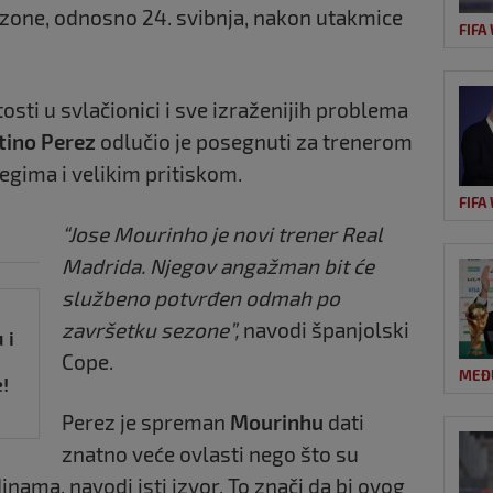
one, odnosno 24. svibnja, nakon utakmice
FIFA
osti u svlačionici i sve izraženijih problema
tino Perez
odlučio je posegnuti za trenerom
 egima i velikim pritiskom.
FIFA
“Jose Mourinho je novi trener Real
Madrida. Njegov angažman bit će
službeno potvrđen odmah po
a
završetku sezone”,
navodi španjolski
 i
Cope.
MEĐ
!
Perez je spreman
Mourinhu
dati
znatno veće ovlasti nego što su
inama, navodi isti izvor. To znači da bi ovog