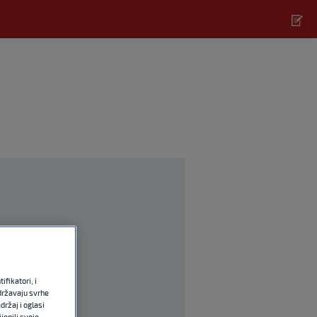
fikatori, i
državaju svrhe
držaj i oglasi
jenili svoje