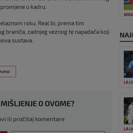
i promjene u kadru.
NOG
rijelaznom roku. Real bi, prema tim
og braniča, zadnjeg veznog te napadača koji
NAJN
hova sustava.
ADRID
LA L
 MIŠLJENJE O OVOME?
avi ili pročitaj komentare
LA L