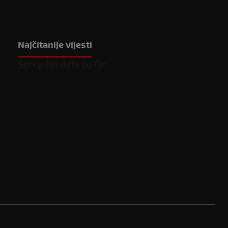
Najčitanije vijesti
Sorry. No data so far.