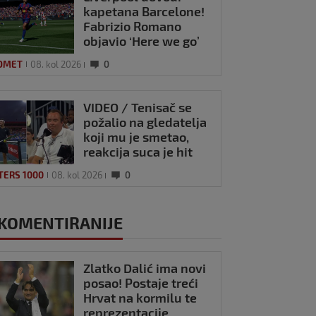
kapetana Barcelone!
Fabrizio Romano
objavio ‘Here we go’
OMET
08. kol 2026
0
VIDEO / Tenisač se
požalio na gledatelja
koji mu je smetao,
reakcija suca je hit
TERS 1000
08. kol 2026
0
KOMENTIRANIJE
Zlatko Dalić ima novi
posao! Postaje treći
Hrvat na kormilu te
reprezentacije