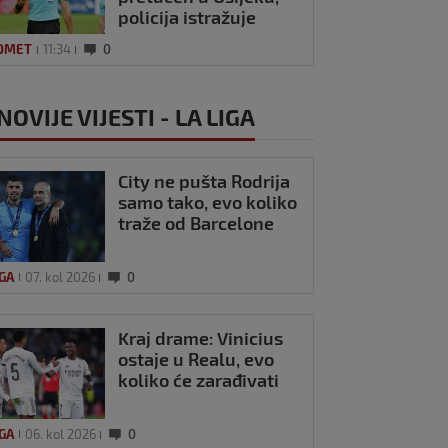
policija istražuje
brutalni napad
OMET
11:34
0
OVIJE VIJESTI - LA LIGA
City ne pušta Rodrija
samo tako, evo koliko
traže od Barcelone
IGA
07. kol 2026
0
Kraj drame: Vinicius
ostaje u Realu, evo
koliko će zarađivati
IGA
06. kol 2026
0