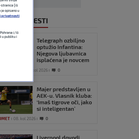
stranice [ili
o je opisano u
j privatnosti
NOVIJE VIJESTI
Pohrana i/ili
 u publiku i
Telegraph ozbiljno
optužio Infantina:
Njegova ljubavnica
isplaćena je novcem
UEFA-e?
 WORLD CUP
08. kol 2026
0
Majer predstavljen u
AEK-u. Vlasnik kluba:
‘Imaš tigrove oči, jako
si inteligentan’
OMET
08. kol 2026
0
Liverpool dovodi