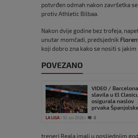
potvrđen odmah nakon završetka sez
protiv Athletic Bilbaa.
Nakon dvije godine bez trofeja, napet
unutar momčadi, predsjednik
Floren
koji dobro zna kako se nositi s jakim
POVEZANO
VIDEO / Barcelon
slavila u El Clasicu
osigurala naslov
prvaka Španjolske
LA LIGA
10. svi 2026
0
treneri Reala imali u posljednjim god