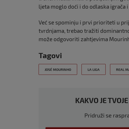
ljeta moglo doći i do odlaska igrača 
Već se spominju i prvi prioriteti u p
tvrdnjama, trebao tražiti dominantn
može odgovoriti zahtjevima Mourin
Tagovi
JOSÉ MOURINHO
LA LIGA
REAL M
KAKVO JE TVOJE
Pridruži se raspr