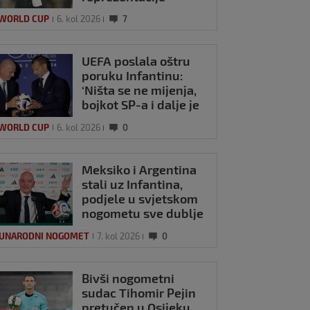
 WORLD CUP
6. kol 2026
7
UEFA poslala oštru
poruku Infantinu:
‘Ništa se ne mijenja,
bojkot SP-a i dalje je
na snazi’
 WORLD CUP
6. kol 2026
0
Meksiko i Argentina
stali uz Infantina,
podjele u svjetskom
nogometu sve dublje
UNARODNI NOGOMET
7. kol 2026
0
Bivši nogometni
sudac Tihomir Pejin
pretučen u Osijeku,