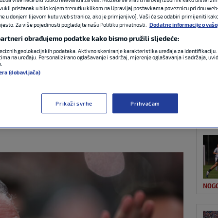
ovukli pristanak u bilo kojem trenutku klikom na Upravljaj postavkama poveznicu pri dnu web-
ne u donjem lijevom kutu web stranice, ako je primjenjivo]. Vaši će se odabiri primijeniti kak
esto. Za više pojedinosti pogledajte našu Politiku privatnosti.
Dodatne informacije o vašo
NAJ
o je, Jose
 partneri obrađujemo podatke kako bismo pružili sljedeće:
eciznih geolokacijskih podataka. Aktivno skeniranje karakteristika uređaja za identifikaciju. 
i trener Real
ima na uređaju. Personalizirano oglašavanje i sadržaj, mjerenje oglašavanja i sadržaja, uvidi
a.
era (dobavljača)
Prikaži svrhe
Prihvaćam
FIFA
 komentara
NOG