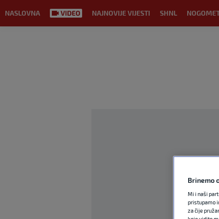
NASLOVNA
NAJNOVIJE VIJESTI
SHNL
NOGOME
Brinemo o
Mi i naši par
pristupamo i
za čije pruža
koje vidite m