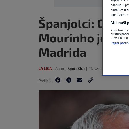
odabire ili p
plutajuće iko
dijelu Web-mj
Španjolci: Gotov
Mi i naši
Korištenje pr
Mourinho je nov
pristup podac
razvoj uslug
Popis partn
Madrida
LA LIGA
Autor:
Sport Klub
11. svi 2026
8:53
2
Podijeli :