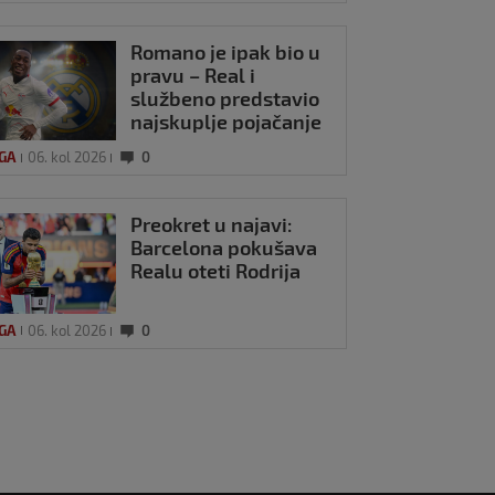
Romano je ipak bio u
pravu – Real i
službeno predstavio
najskuplje pojačanje
u povijesti
IGA
06. kol 2026
0
Preokret u najavi:
Barcelona pokušava
Realu oteti Rodrija
IGA
06. kol 2026
0