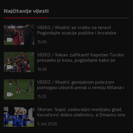
Najčitanije vijesti
VIDEO / Modrić se vratio na teren!
Pogledajte ovacije publike i hrvatske
zastave na tribinama
15:00
VIDEO / Kakav zafrkant! Kapetan Turske
presadio je kosu, pogledajte kako se
Modrić našalio s njim
16:06
VIDEO / Modrić genijalnim potezom
pomogao izboriti penal u remiju Milana i
Intera
15:25
SKener: Sopić zadovoljio medijsku glad,
Kovačević dobio utakmicu, a Dinamo ono
što mu je trebalo
5. kol 2026