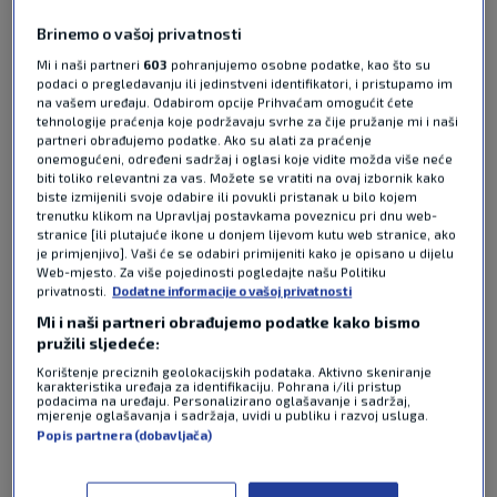
Nogometaši Barcelone osigurali su 29. naslov
Brinemo o vašoj privatnosti
španjolskog prvaka nakon što su u "el clasicu"
Mi i naši partneri
603
pohranjujemo osobne podatke, kao što su
pobijedili najvećeg suparnika Real Madrid sa 2-0 i
podaci o pregledavanju ili jedinstveni identifikatori, i pristupamo im
tri kola prije kraja prvenstva imaju nedostižnih 14
na vašem uređaju. Odabirom opcije Prihvaćam omogućit ćete
bodova prednosti.
Pročitaj više
tehnologije praćenja koje podržavaju svrhe za čije pružanje mi i naši
partneri obrađujemo podatke. Ako su alati za praćenje
onemogućeni, određeni sadržaj i oglasi koje vidite možda više neće
biti toliko relevantni za vas. Možete se vratiti na ovaj izbornik kako
biste izmijenili svoje odabire ili povukli pristanak u bilo kojem
trenutku klikom na Upravljaj postavkama poveznicu pri dnu web-
stranice [ili plutajuće ikone u donjem lijevom kutu web stranice, ako
je primjenjivo]. Vaši će se odabiri primijeniti kako je opisano u dijelu
Web-mjesto. Za više pojedinosti pogledajte našu Politiku
privatnosti.
Dodatne informacije o vašoj privatnosti
Mi i naši partneri obrađujemo podatke kako bismo
Pošalji odgovor
pružili sljedeće:
Korištenje preciznih geolokacijskih podataka. Aktivno skeniranje
karakteristika uređaja za identifikaciju. Pohrana i/ili pristup
podacima na uređaju. Personalizirano oglašavanje i sadržaj,
mjerenje oglašavanja i sadržaja, uvidi u publiku i razvoj usluga.
Popis partnera (dobavljača)
Pošalji