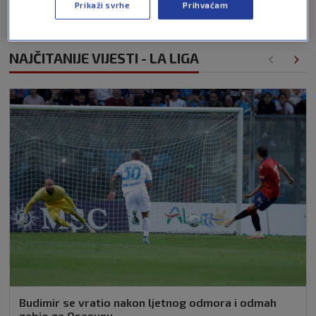
Prikaži svrhe
Prihvaćam
NAJČITANIJE VIJESTI - LA LIGA
Budimir se vratio nakon ljetnog odmora i odmah
zabio za Osasunu