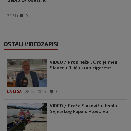
20:31
0
OSTALI VIDEOZAPISI
VIDEO / Prosinečki: Ćiro je meni i
Slavenu Biliću krao cigarete
LA LIGA
28. lip 2026
2
VIDEO / Braća Sinković u finalu
Svjetskog kupa u Plovdivu