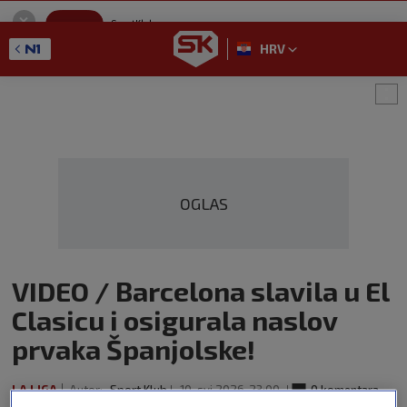
SportKlub
Instaliraj
Sport portal
HRV
GET - On the Google Play
OGLAS
VIDEO / Barcelona slavila u El
Clasicu i osigurala naslov
prvaka Španjolske!
LA LIGA
Autor:
Sport Klub
10. svi 2026
23:00
0 komentara