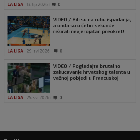
LA LIGA
13. lip 2026
0
VIDEO / Bili su na rubu ispadanja,
a onda su u četiri sekunde
režirali nevjerojatan preokret!
LA LIGA
29. svi 2026
0
VIDEO / Pogledajte brutalno
zakucavanje hrvatskog talenta u
važnoj pobjedi u Francuskoj
LA LIGA
25. svi 2026
0