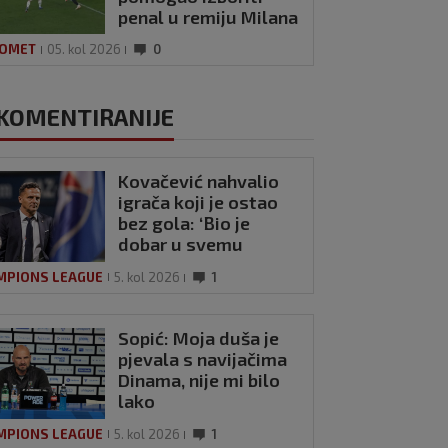
penal u remiju Milana
i Intera
OMET
05. kol 2026
0
KOMENTIRANIJE
l dogovorio posao
ine, Diomande
Kovačević nahvalio
aje najskuplji
igrača koji je ostao
čki nogometaš u
bez gola: ‘Bio je
ol 2026
0
jesti
dobar u svemu
drugom’
MPIONS LEAGUE
5. kol 2026
1
Sopić: Moja duša je
pjevala s navijačima
Dinama, nije mi bilo
lako
MPIONS LEAGUE
5. kol 2026
1