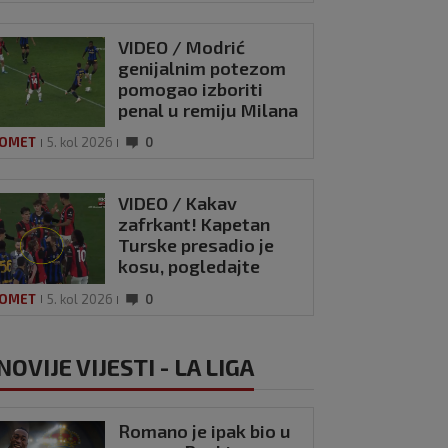
VIDEO / Modrić
genijalnim potezom
pomogao izboriti
penal u remiju Milana
i Intera
OMET
5. kol 2026
0
VIDEO / Kakav
zafrkant! Kapetan
Turske presadio je
kosu, pogledajte
kako se Modrić
OMET
5. kol 2026
0
našalio s njim
OVIJE VIJESTI - LA LIGA
Romano je ipak bio u