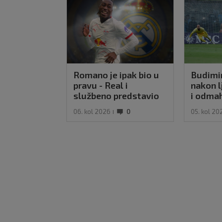
Romano je ipak bio u
Budimir
pravu - Real i
nakon 
službeno predstavio
i odmah
najskuplje pojačanje u
Osasu
06. kol 2026
0
05. kol 20
povijesti