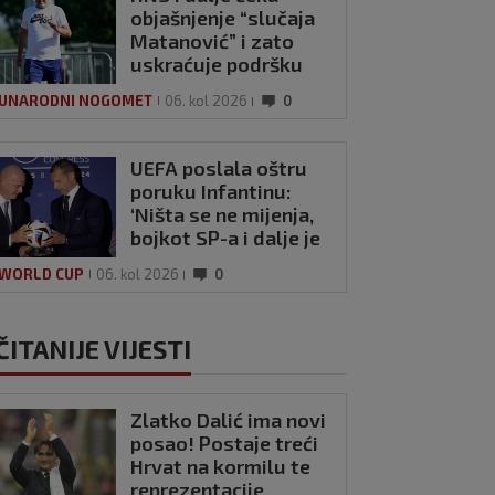
objašnjenje “slučaja
Matanović” i zato
uskraćuje podršku
Infantinu?
UNARODNI NOGOMET
06. kol 2026
0
UEFA poslala oštru
poruku Infantinu:
‘Ništa se ne mijenja,
bojkot SP-a i dalje je
na snazi’
 WORLD CUP
06. kol 2026
0
ČITANIJE VIJESTI
Zlatko Dalić ima novi
posao! Postaje treći
Hrvat na kormilu te
reprezentacije