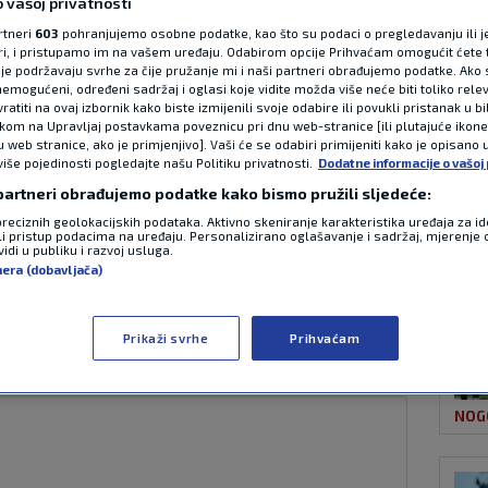
 vašoj privatnosti
rtneri
603
pohranjujemo osobne podatke, kao što su podaci o pregledavanju ili j
ori, i pristupamo im na vašem uređaju. Odabirom opcije Prihvaćam omogućit ćete 
NAJ
o je, Jose
je podržavaju svrhe za čije pružanje mi i naši partneri obrađujemo podatke. Ako s
emogućeni, određeni sadržaj i oglasi koje vidite možda više neće biti toliko relev
atiti na ovaj izbornik kako biste izmijenili svoje odabire ili povukli pristanak u b
i trener Real
ikom na Upravljaj postavkama poveznicu pri dnu web-stranice [ili plutajuće ikon
u web stranice, ako je primjenjivo]. Vaši će se odabiri primijeniti kako je opisano 
više pojedinosti pogledajte našu Politiku privatnosti.
Dodatne informacije o vašoj 
 partneri obrađujemo podatke kako bismo pružili sljedeće:
preciznih geolokacijskih podataka. Aktivno skeniranje karakteristika uređaja za ide
li pristup podacima na uređaju. Personalizirano oglašavanje i sadržaj, mjerenje 
CON
idi u publiku i razvoj usluga.
2 komentara
nera (dobavljača)
egendarni Portugalac trebao vratiti na
Prikaži svrhe
Prihvaćam
NOG