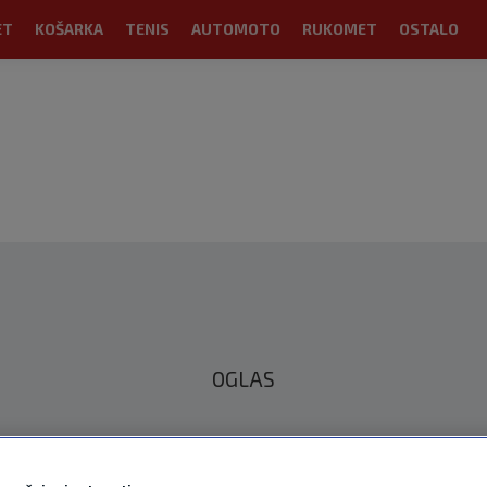
ET
KOŠARKA
TENIS
AUTOMOTO
RUKOMET
OSTALO
OGLAS