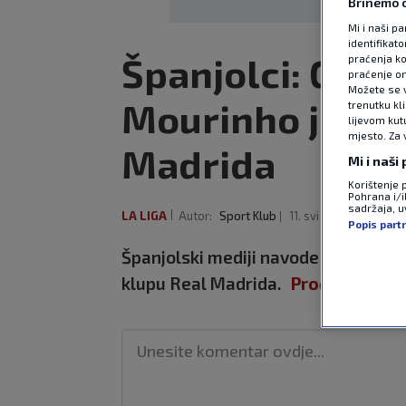
Brinemo o
Mi i naši pa
identifikat
Španjolci: Gotov
praćenja ko
praćenje on
Možete se vr
Mourinho je nov
trenutku kl
lijevom kut
mjesto. Za 
Madrida
Mi i naši
Korištenje 
Pohrana i/i
sadržaja, uv
LA LIGA
Autor:
Sport Klub
11. svi 2026
8:53
Popis part
Španjolski mediji navode da bi se l
klupu Real Madrida.
Pročitaj više