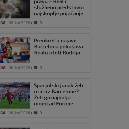
pravu – Real i
službeno predstavio
najskuplje pojačanje
u povijesti
IGA
06. kol 2026
0
Preokret u najavi:
Barcelona pokušava
Realu oteti Rodrija
IGA
06. kol 2026
0
Španjolski junak želi
otići iz Barcelone?
Želi ga najbolja
momčad Europe
IGA
06. kol 2026
0