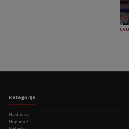
LA L
Kategorije
Naslovna
Nogomet
Košarka