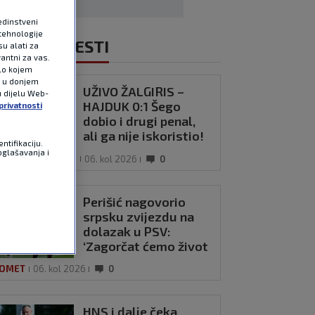
edinstveni
tehnologije
NOVIJE VIJESTI
u alati za
antni za vas.
ilo kojem
e u donjem
UŽIVO ŽALGIRIS –
u dijelu Web-
UŽIVO
HAJDUK 0:1 Šego
privatnosti
dobio i drugi penal,
ali ga nije iskoristio!
ntifikaciju.
oglašavanja i
FERENCE LEAGUE
06. kol 2026
0
Perišić nagovorio
srpsku zvijezdu na
dolazak u PSV:
‘Zagorčat ćemo život
svima’
OMET
06. kol 2026
0
HNS i dalje čeka