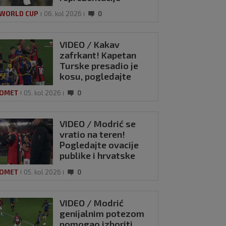
 WORLD CUP
06. kol 2026
0
VIDEO / Kakav
zafrkant! Kapetan
Turske presadio je
kosu, pogledajte
kako se Modrić
OMET
05. kol 2026
0
našalio s njim
VIDEO / Modrić se
vratio na teren!
Pogledajte ovacije
publike i hrvatske
zastave na tribinama
OMET
05. kol 2026
0
VIDEO / Modrić
genijalnim potezom
pomogao izboriti