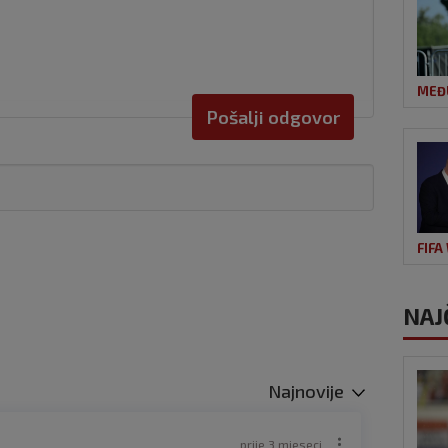
MEĐ
Pošalji odgovor
FIFA
NAJ
Najnovije
prije 3 mjeseci