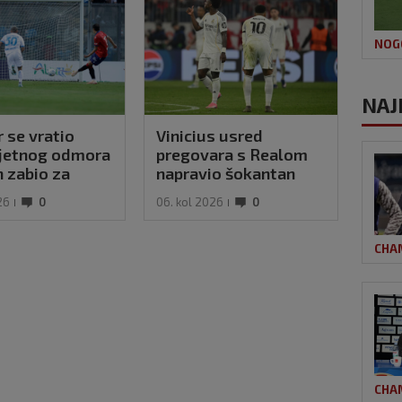
NOG
NAJ
 se vratio
Vinicius usred
Rea
ljetnog odmora
pregovara s Realom
god
 zabio za
napravio šokantan
post
nu
potez, navijači
afri
26
0
06. kol 2026
0
06. k
zabrinuti
povi
CHA
CHA