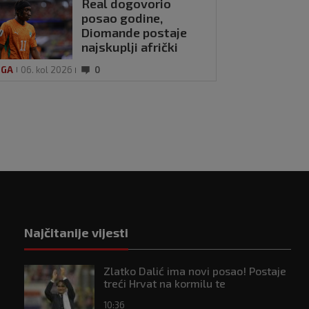
Real dogovorio
posao godine,
Diomande postaje
najskuplji afrički
nogometaš u
IGA
06. kol 2026
0
povijesti
Najčitanije vijesti
Zlatko Dalić ima novi posao! Postaje
treći Hrvat na kormilu te
reprezentacije
10:36