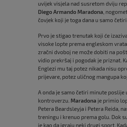
uvijek visjela nad susretom dviju rep
Diego Armando Maradona
, nogomet
čovjek koji je toga dana u samo četir
Prvo je stigao trenutak koji će izazi
visoke lopte prema engleskom vratar
zračni dvoboj ne može dobiti na pošt
vidio prekršaj i pogodak je priznat. 
Englezi mu taj potez nikada nisu opr
prijevare, potez uličnog mangupa koji
A onda je samo četiri minute poslije u
kontroverzu.
Maradona
je primio lo
Petera Beardsleyja i Petera Reida, na
treningu i krenuo prema golu. Dok su 
je kao da igraju neki drugi sport. Ka