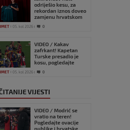
odriješio kesu, za
rekordan iznos doveo
zamjenu hrvatskom
vrataru
OMET
05. kol 2026
0
VIDEO / Kakav
zafrkant! Kapetan
Turske presadio je
kosu, pogledajte
kako se Modrić
OMET
05. kol 2026
0
našalio s njim
ČITANIJE VIJESTI
VIDEO / Modrić se
vratio na teren!
Pogledajte ovacije
publike i hrvatske