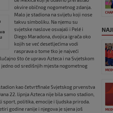
okvire običnog nogometnog zdanja.
CHA
Malo je stadiona na svijetu koji nose
a
takvu simboliku. Na njemu su
NAJ
svjetske naslove osvajali i Pelé i
tva
Diego Maradona, dvojica igrača oko
u
kojih se već desetljećima vodi
rasprava o tome tko je najveći
lučajno što će upravo Azteca i na Svjetskom
i jedno od središnjih mjesta nogometnog
MEĐ
 stadion kao četvrtfinale Svjetskog prvenstva
Dana 22. lipnja Azteca nije bila samo stadion,
 sport, politika, emocije i ljudska priroda.
tiri godine ranije i njegova je sjena još
MEĐ