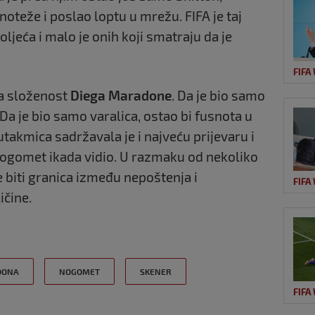
noteže i poslao loptu u mrežu. FIFA je taj
jeća i malo je onih koji smatraju da je
FIFA
va složenost
Diega Maradone
. Da je bio samo
Da je bio samo varalica, ostao bi fusnota u
takmica sadržavala je i najveću prijevaru i
ogomet ikada vidio. U razmaku od nekoliko
 biti granica između nepoštenja i
FIFA
ičine.
DONA
NOGOMET
SKENER
FIFA