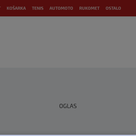
T
KOŠARKA
TENIS
AUTOMOTO
RUKOMET
OSTALO
OGLAS