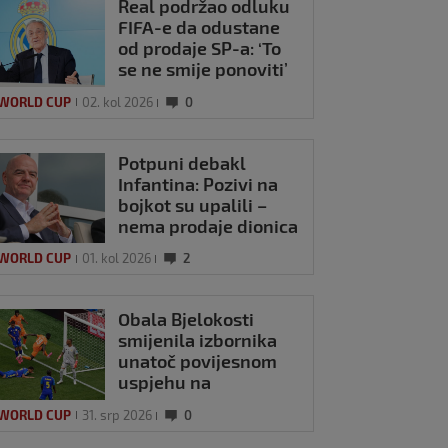
Real podržao odluku
FIFA-e da odustane
od prodaje SP-a: ‘To
se ne smije ponoviti’
 WORLD CUP
02. kol 2026
0
Potpuni debakl
Infantina: Pozivi na
bojkot su upalili –
nema prodaje dionica
SP-a!
 WORLD CUP
01. kol 2026
2
Obala Bjelokosti
smijenila izbornika
unatoč povijesnom
uspjehu na
Svjetskom prvenstvu
 WORLD CUP
31. srp 2026
0