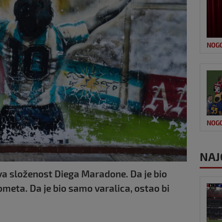
NOG
NOG
NAJ
va složenost Diega Maradone. Da je bio
ometa. Da je bio samo varalica, ostao bi