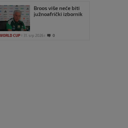
Broos više neće biti
južnoafrički izbornik
 WORLD CUP
31. srp 2026
0