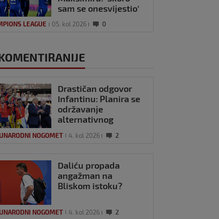
sam se onesvijestio'
MPIONS LEAGUE
05. kol 2026
0
KOMENTIRANIJE
Drastičan odgovor
Infantinu: Planira se
održavanje
alternativnog
Svjetskog prvenstva?
UNARODNI NOGOMET
4. kol 2026
2
Daliću propada
angažman na
Bliskom istoku?
UNARODNI NOGOMET
4. kol 2026
2