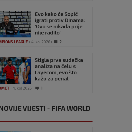
Evo kako će Sopić
igrati protiv Dinama:
‘Ovo se nikada prije
nije radilo’
MPIONS LEAGUE
4. kol 2026
2
Stigla prva sudačka
analiza na čelu s
Layecom, evo što
kažu za penal
Hajduka
OMET
4. kol 2026
1
NOVIJE VIJESTI - FIFA WORLD