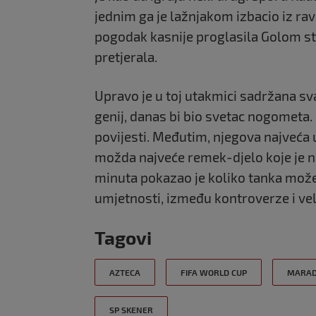
jednim ga je lažnjakom izbacio iz rav
pogodak kasnije proglasila Golom stol
pretjerala.
Upravo je u toj utakmici sadržana s
genij, danas bi bio svetac nogometa. 
povijesti. Međutim, njegova najveća u
možda najveće remek-djelo koje je n
minuta pokazao je koliko tanka može
umjetnosti, između kontroverze i vel
Tagovi
AZTECA
FIFA WORLD CUP
MARA
SP SKENER