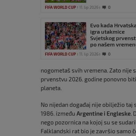
Vatrenih za
FIFA WORLD CUP
11. lip 2026
0
osvajanje trofeja
Evo kada Hrvatsk
igra utakmice
Svjetskog prvens
po našem vremen
FIFA WORLD CUP
11. lip 2026
0
nogometaš svih vremena. Zato nije s
prvenstvu 2026. godine ponovno bit
planeta.
No nijedan događaj nije obilježio taj
1986. između
Argentine i Engleske
. 
nego pozornica na kojoj su se sudarili
Falklandski rat bio je završio samo če