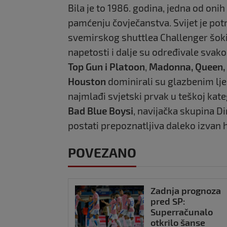
Bila je to 1986. godina, jedna od oni
pamćenju čovječanstva. Svijet je pot
svemirskog shuttlea Challenger šokir
napetosti i dalje su određivale svako
Top Gun i Platoon
,
Madonna, Queen,
Houston
dominirali su glazbenim lje
najmlađi svjetski prvak u teškoj kate
Bad Blue Boysi
, navijačka skupina D
postati prepoznatljiva daleko izvan 
POVEZANO
Zadnja prognoza
pred SP:
Superračunalo
otkrilo šanse