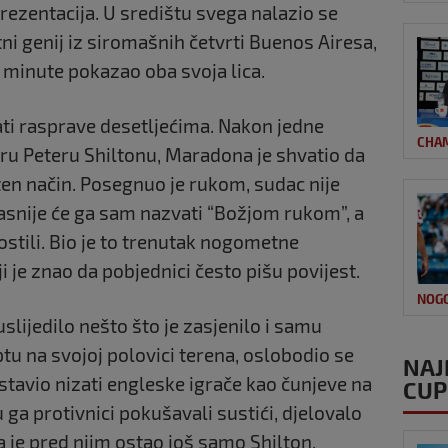
rezentacija. U središtu svega nalazio se
ni genij iz siromašnih četvrti Buenos Airesa,
i minute pokazao oba svoja lica.
vati rasprave desetljećima. Nakon jedne
CHA
u Peteru Shiltonu, Maradona je shvatio da
en način. Posegnuo je rukom, sudac nije
Kasnije će ga sam nazvati “Božjom rukom”, a
ostili. Bio je to trenutak nogometne
 je znao da pobjednici često pišu povijest.
NOG
slijedilo nešto što je zasjenilo i samu
ptu na svojoj polovici terena, oslobodio se
NAJ
stavio nizati engleske igrače kao čunjeve na
CUP
ga protivnici pokušavali sustići, djelovalo
da je pred njim ostao još samo Shilton,