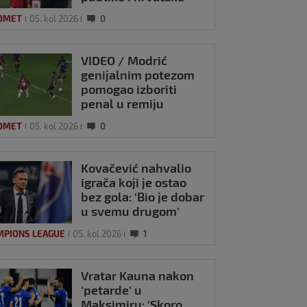
zastave na tribinama
OMET
05. kol 2026
0
VIDEO / Modrić
genijalnim potezom
pomogao izboriti
penal u remiju
Milana i Intera
OMET
05. kol 2026
0
Kovačević nahvalio
igrača koji je ostao
bez gola: 'Bio je dobar
u svemu drugom'
MPIONS LEAGUE
05. kol 2026
1
Vratar Kauna nakon
'petarde' u
Maksimiru: 'Skoro