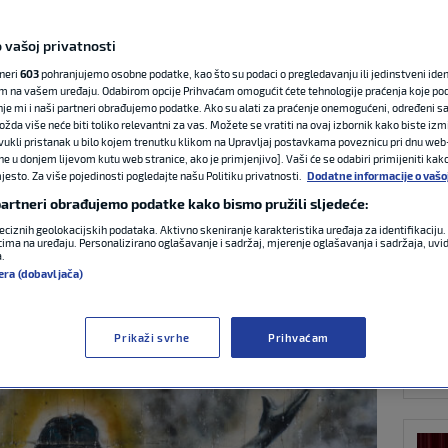
 vašoj privatnosti
NAJ
– stadion na kojem
tneri
603
pohranjujemo osobne podatke, kao što su podaci o pregledavanju ili jedinstveni identi
m na vašem uređaju. Odabirom opcije Prihvaćam omogućit ćete tehnologije praćenja koje po
nje mi i naši partneri obrađujemo podatke. Ako su alati za praćenje onemogućeni, određeni sa
tao razbojnik i
ožda više neće biti toliko relevantni za vas. Možete se vratiti na ovaj izbornik kako biste izmi
ovukli pristanak u bilo kojem trenutku klikom na Upravljaj postavkama poveznicu pri dnu web-
ne u donjem lijevom kutu web stranice, ako je primjenjivo]. Vaši će se odabiri primijeniti kak
esto. Za više pojedinosti pogledajte našu Politiku privatnosti.
Dodatne informacije o vašo
 partneri obrađujemo podatke kako bismo pružili sljedeće:
MEĐ
eciznih geolokacijskih podataka. Aktivno skeniranje karakteristika uređaja za identifikaciju. 
6 >
19:17
3 komentara
ima na uređaju. Personalizirano oglašavanje i sadržaj, mjerenje oglašavanja i sadržaja, uvidi
a.
era (dobavljača)
Prikaži svrhe
Prihvaćam
NOG