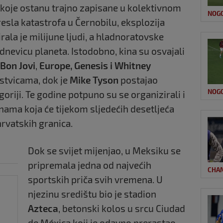
h koje ostanu trajno zapisane u kolektivnom
NOG
resla katastrofa u Černobilu, eksplozija
ala je milijune ljudi, a hladnoratovske
dnevicu planeta. Istodobno, kina su osvajali
 Bon
Jovi
,
Europe, Genesis i Whitney
stvicama, dok je
Mike Tyson
postajao
NOG
goriji. Te godine potpuno su se organizirali i
inama koja će tijekom sljedećih desetljeća
hrvatskih granica.
Dok se svijet mijenjao, u Meksiku se
pripremala jedna od najvećih
CHA
sportskih priča svih vremena. U
njezinu središtu bio je stadion
Azteca
, betonski kolos u srcu Ciudad
de Méxica koji je odavno prerastao