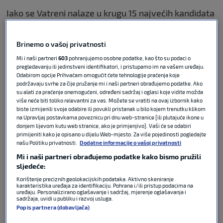
Iako se Vatreni nalaze u krugu 15 najvećih kandidata
za trofej, njihovi izgledi za osvajanje naslova iznose
skromnih 1.37 posto.
Optino superračunalo
Brinemo o vašoj privatnosti
procjenjuje da
Hrvatska
ima 18.27 posto šansi za
plasman u četvrtfinale, 8.95 posto za polufinale, dok
Mi i naši partneri
603
pohranjujemo osobne podatke, kao što su podaci o
pregledavanju ili jedinstveni identifikatori, i pristupamo im na vašem uređaju.
vjerojatnost dolaska do same završnice iznosi 3.82
Odabirom opcije Prihvaćam omogućit ćete tehnologije praćenja koje
posto.
podržavaju svrhe za čije pružanje mi i naši partneri obrađujemo podatke. Ako
su alati za praćenje onemogućeni, određeni sadržaj i oglasi koje vidite možda
više neće biti toliko relevantni za vas. Možete se vratiti na ovaj izbornik kako
POVEZANO
biste izmijenili svoje odabire ili povukli pristanak u bilo kojem trenutku klikom
na Upravljaj postavkama poveznicu pri dnu web-stranice [ili plutajuće ikone u
donjem lijevom kutu web stranice, ako je primjenjivo]. Vaši će se odabiri
primijeniti kako je opisano u dijelu Web-mjesto. Za više pojedinosti pogledajte
Evo kada Hrvatska igra utakmice
našu Politiku privatnosti.
Dodatne informacije o vašoj privatnosti
Svjetskog prvenstva po našem
vremenu
Mi i naši partneri obrađujemo podatke kako bismo pružili
sljedeće:
Korištenje preciznih geolokacijskih podataka. Aktivno skeniranje
karakteristika uređaja za identifikaciju. Pohrana i/ili pristup podacima na
FIFA WORLD CUP
11. lip 2026
0
uređaju. Personalizirano oglašavanje i sadržaj, mjerenje oglašavanja i
sadržaja, uvidi u publiku i razvoj usluga.
Popis partnera (dobavljača)
Dalić: Sve smo vidjeli i gotovo sve