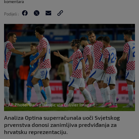
komentara
Podijeli :
AP Photo/Darko Bandic via Guliver Image
Analiza Optina superračunala uoči Svjetskog
prvenstva donosi zanimljiva predviđanja za
hrvatsku reprezentaciju.