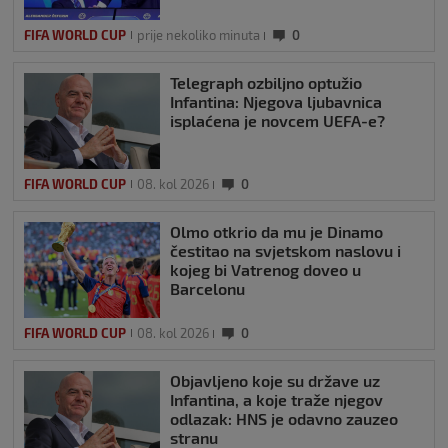
FIFA WORLD CUP
prije nekoliko minuta
0
Telegraph ozbiljno optužio
Infantina: Njegova ljubavnica
isplaćena je novcem UEFA-e?
FIFA WORLD CUP
08. kol 2026
0
Olmo otkrio da mu je Dinamo
čestitao na svjetskom naslovu i
kojeg bi Vatrenog doveo u
Barcelonu
FIFA WORLD CUP
08. kol 2026
0
Objavljeno koje su države uz
Infantina, a koje traže njegov
odlazak: HNS je odavno zauzeo
stranu