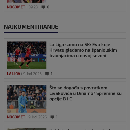
NOGOMET
09:23
0
NAJKOMENTIRANIJE
La Liga samo na SK: Evo koje
Hrvate gledamo na španjolskim
travnjacima u novoj sezoni
LA LIGA
9. kol 2026
1
Što se događa s povratkom
Livakovića u Dinamo? Spremne su
opcije B i C
NOGOMET
9. kol 2026
1