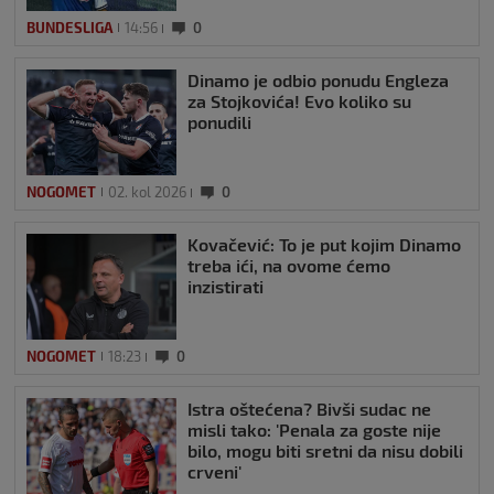
BUNDESLIGA
14:56
0
Dinamo je odbio ponudu Engleza
za Stojkovića! Evo koliko su
ponudili
NOGOMET
02. kol 2026
0
Kovačević: To je put kojim Dinamo
treba ići, na ovome ćemo
inzistirati
NOGOMET
18:23
0
Istra oštećena? Bivši sudac ne
misli tako: 'Penala za goste nije
bilo, mogu biti sretni da nisu dobili
crveni'