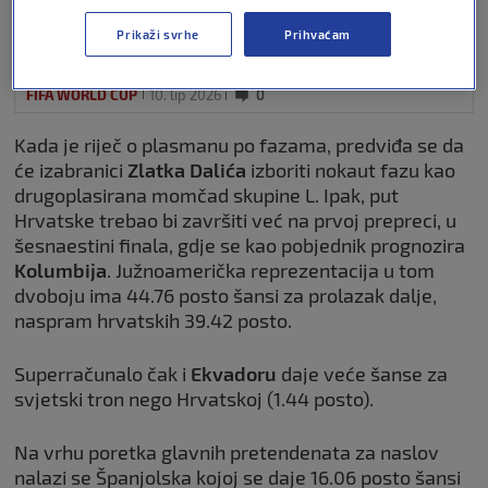
već znamo
Prikaži svrhe
Prihvaćam
FIFA WORLD CUP
10. lip 2026
0
Kada je riječ o plasmanu po fazama, predviđa se da
će izabranici
Zlatka Dalića
izboriti nokaut fazu kao
drugoplasirana momčad skupine L. Ipak, put
Hrvatske trebao bi završiti već na prvoj prepreci, u
šesnaestini finala, gdje se kao pobjednik prognozira
Kolumbija
. Južnoamerička reprezentacija u tom
dvoboju ima 44.76 posto šansi za prolazak dalje,
naspram hrvatskih 39.42 posto.
Superračunalo čak i
Ekvadoru
daje veće šanse za
svjetski tron nego Hrvatskoj (1.44 posto).
Na vrhu poretka glavnih pretendenata za naslov
nalazi se Španjolska kojoj se daje 16.06 posto šansi