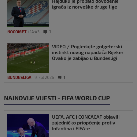
Hajduku je propalo dovođenje
igrača iz norveške druge lige
NOGOMET
14:43
1
VIDEO / Pogledajte golgeterski
instinkt novog napadača Rijeke:
Ovako je zabijao u Bundesligi
BUNDESLIGA
9. kol 2026
1
NAJNOVIJE VIJESTI - FIFA WORLD CUP
UEFA, AFC i CONCACAF objavili
zajedničko priopćenje protiv
Infantina i FIFA-e