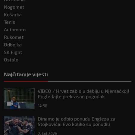
Nogomet
Košarka
Tenis
Automoto
Rukomet
Odbojka
SK Fight
Ostalo
Najčitanije vijesti
VIDEO / Hrvat zabio u debiju u Njemačkoj!
Pogledajte prekrasan pogodak
14:56
Dinamo je odbio ponudu Engleza za
Stojkovića! Evo koliko su ponudili
2. kol 2026