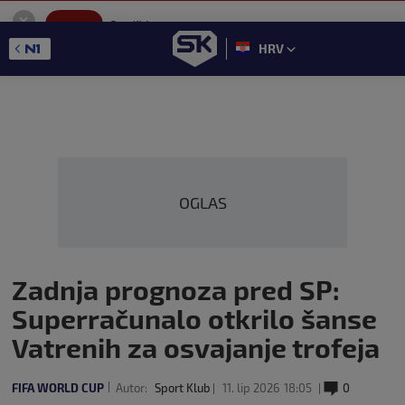
SportKlub
Instaliraj
Sport portal
HRV
GET - On the Google Play
OGLAS
Zadnja prognoza pred SP:
Superračunalo otkrilo šanse
Vatrenih za osvajanje trofeja
FIFA WORLD CUP
Autor:
Sport Klub
11. lip 2026
18:05
0