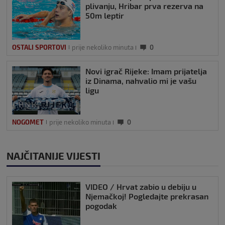
plivanju, Hribar prva rezerva na
50m leptir
OSTALI SPORTOVI
prije nekoliko minuta
0
Novi igrač Rijeke: Imam prijatelja
iz Dinama, nahvalio mi je vašu
ligu
NOGOMET
prije nekoliko minuta
0
NAJČITANIJE VIJESTI
VIDEO / Hrvat zabio u debiju u
Njemačkoj! Pogledajte prekrasan
pogodak