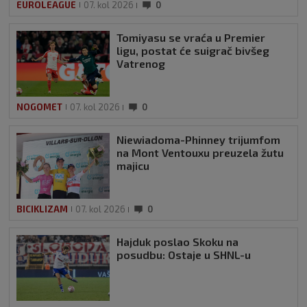
EUROLEAGUE
07. kol 2026
0
Tomiyasu se vraća u Premier
ligu, postat će suigrač bivšeg
Vatrenog
NOGOMET
07. kol 2026
0
Niewiadoma-Phinney trijumfom
na Mont Ventouxu preuzela žutu
majicu
BICIKLIZAM
07. kol 2026
0
Hajduk poslao Skoku na
posudbu: Ostaje u SHNL-u