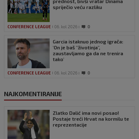
prednost, bivši vratar Dinama
spriječio veću razliku
CONFERENCE LEAGUE
06. kol 2026
0
Garcia istaknuo jednog igrača:
'On je baš "životinja",
zaustavljamo ga da ne trenira
tako'
CONFERENCE LEAGUE
06. kol 2026
0
NAJKOMENTIRANIJE
Zlatko Dalić ima novi posao!
Postaje treći Hrvat na kormilu te
reprezentacije