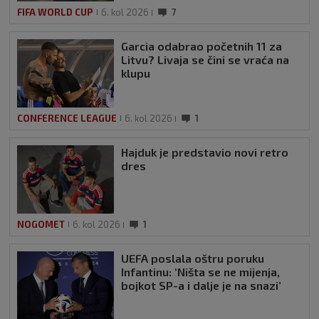
FIFA WORLD CUP
6. kol 2026
7
Garcia odabrao početnih 11 za
Litvu? Livaja se čini se vraća na
klupu
CONFERENCE LEAGUE
6. kol 2026
1
Hajduk je predstavio novi retro
dres
NOGOMET
6. kol 2026
1
UEFA poslala oštru poruku
Infantinu: ‘Ništa se ne mijenja,
bojkot SP-a i dalje je na snazi’