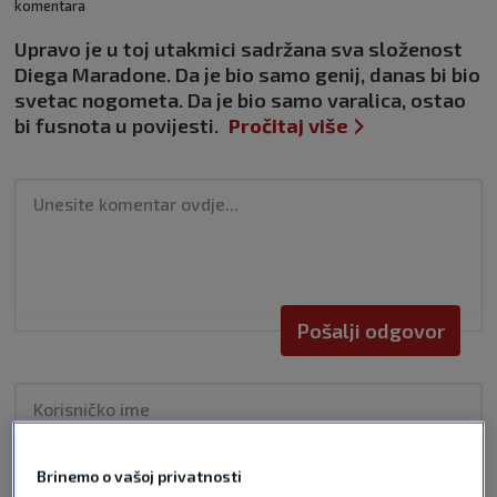
komentara
Upravo je u toj utakmici sadržana sva složenost
Diega Maradone. Da je bio samo genij, danas bi bio
svetac nogometa. Da je bio samo varalica, ostao
bi fusnota u povijesti.
Pročitaj više
Pošalji odgovor
Brinemo o vašoj privatnosti
Pošalji