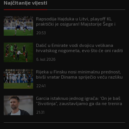
Najčitanije vijesti
Rapsodija Hajduka u Litvi, playoff KL
praktički je osiguran! Majstorije Šege i
Pajazitija
20:53
Dalić u Emirate vodi dvojicu velikana
hrvatskog nogometa, evo što će oni raditi
6. kol 2026
Rijeka u Finsku nosi minimalnu prednost,
bivši vratar Dinama spriječio veću razliku
22:41
Garcia istaknuo jednog igrača: ‘On je baš
“životinja”, zaustavljamo ga da ne trenira
tako’
21:31