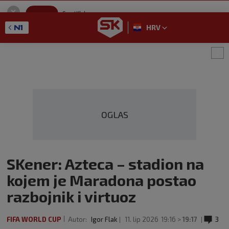
SportKlub
Instaliraj
Sport portal
HRV
GET - On the Google Play
OGLAS
SKener: Azteca – stadion na
kojem je Maradona postao
razbojnik i virtuoz
FIFA WORLD CUP
Autor:
Igor Flak
11. lip 2026
19:16 >
19:17
3