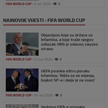
FIFA WORLD CUP
6. kol 2026
0
NAJNOVIJE VIJESTI - FIFA WORLD CUP
Objavljeno koje su države uz
Infantina, a koje traže njegov
odlazak: HNS je odavno zauzeo
stranu
FIFA WORLD CUP
07. kol 2026
0
UEFA poslala oštru poruku
Infantinu: ‘Ništa se ne mijenja,
bojkot SP-a i dalje je na snazi’
FIFA WORLD CUP
06. kol 2026
0
Vodstvo FIFA-e priznalo