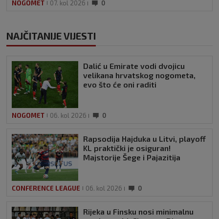
NOGOMET
07. kol 2026
0
NAJČITANIJE VIJESTI
Dalić u Emirate vodi dvojicu
velikana hrvatskog nogometa,
evo što će oni raditi
NOGOMET
06. kol 2026
0
Rapsodija Hajduka u Litvi, playoff
KL praktički je osiguran!
Majstorije Šege i Pajazitija
CONFERENCE LEAGUE
06. kol 2026
0
Rijeka u Finsku nosi minimalnu