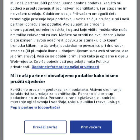
Mi i naši partneri
603
pohranjujemo osobne podatke, kao što su
podaci o pregledavanju ili jedinstveni identifikatori, i pristupamo im
na vašem uređaju. Odabirom opcije Prihvaćam omogućit ćete
3 KOMENTARA
Najnovije
tehnologije praćenja koje podržavaju svrhe za čije pružanje mi i naši
partneri obrađujemo podatke. Ako su alati za praćenje
onemogućeni, određeni sadržaj i oglasi koje vidite možda više neće
darko
prije 2 mjeseci
biti toliko relevantni za vas. Možete se vratiti na ovaj izbornik kako
biste izmijenili svoje odabire ili povukli pristanak u bilo kojem
trenutku klikom na Upravljaj postavkama poveznicu pri dnu web-
bio je i ostao kao prvo dopingirani narkoman
stranice [ili plutajuće ikone u donjem lijevom kutu web stranice, ako
je primjenjivo]. Vaši će se odabiri primijeniti kako je opisano u dijelu
Web-mjesto. Za više pojedinosti pogledajte našu Politiku
Odgovor
privatnosti.
Dodatne informacije o vašoj privatnosti
Mi i naši partneri obrađujemo podatke kako bismo
pružili sljedeće:
😇😇😇
prije 2 mjeseci
Korištenje preciznih geolokacijskih podataka. Aktivno skeniranje
karakteristika uređaja za identifikaciju. Pohrana i/ili pristup
podacima na uređaju. Personalizirano oglašavanje i sadržaj,
Maradona je bio i ostao sportska sramota. Cijelu je
mjerenje oglašavanja i sadržaja, uvidi u publiku i razvoj usluga.
karijeru bio drogiran. Nije čak ni fusnota u povijesti.
Popis partnera (dobavljača)
Jedno veliko ništa.
Prikaži svrhe
Prihvaćam
Odgovor