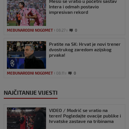
Messi se vratio u početni sastav
Intera i odmah postavio
impresivan rekord
MEĐUNARODNI NOGOMET
08:27
0
Pratite na SK: Hrvat je novi trener
dvostrukog zaredom azijskog
prvaka!
MEĐUNARODNI NOGOMET
08:11
0
NAJČITANIJE VIJESTI
VIDEO / Modrić se vratio na
teren! Pogledajte ovacije publike i
hrvatske zastave na tribinama