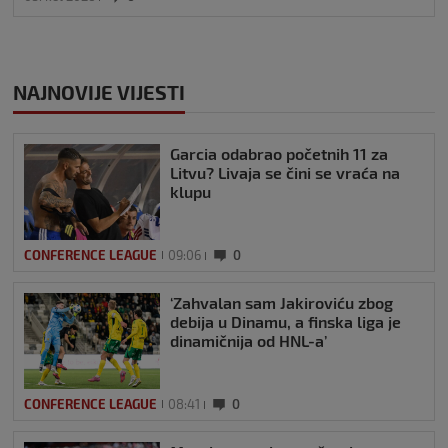
NAJNOVIJE VIJESTI
Garcia odabrao početnih 11 za
Litvu? Livaja se čini se vraća na
klupu
CONFERENCE LEAGUE
09:06
0
‘Zahvalan sam Jakiroviću zbog
debija u Dinamu, a finska liga je
dinamičnija od HNL-a’
CONFERENCE LEAGUE
08:41
0