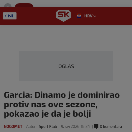
SportKlub
Instaliraj
Sport portal
HRV
GET - On the Google Play
OGLAS
Garcia: Dinamo je dominirao
protiv nas ove sezone,
pokazao je da je bolji
NOGOMET
Autor:
Sport Klub
9. svi 2026
18:24
0 komentara