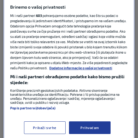
tako prvi put nakon više od tri godine porazio
Brinemo o vašoj privatnosti
Hajduk na domaćem travnjaku. Nakon susreta
Mi i naši partneri
603
pohranjujemo osobne podatke, kao što su podaci o
izjavu je dao trener Hajduka Gonzalo Garcia.
pregledavanju ili jedinstveni identifikatori, i pristupamo im na vašem uređaju.
Odabirom opcije Prihvaćam omogućit ćete tehnologije praćenja koje
podržavaju svrhe za čije pružanje mi i naši partneri obrađujemo podatke. Ako
“Dinamo je dominirao u svakoj utakmici ove sezone
su alati za praćenje onemogućeni, određeni sadržaj i oglasi koje vidite možda
protiv nas i pokazao da je bolji. Nije ovo bila naša
više neće biti toliko relevantni za vas. Možete se vratiti na ovaj izbornik kako
biste izmijenili svoje odabire ili povukli pristanak u bilo kojem trenutku klikom
utakmica. Vidjeli ste kvalitetu nekih njihovih igrača,
na Upravljaj postavkama poveznicu pri dnu web-stranice [ili plutajuće ikone u
ali u prvom poluvremenu se zapravo nije puno toga
donjem lijevom kutu web stranice, ako je primjenjivo]. Vaši će se odabiri
primijeniti kako je opisano u dijelu Web-mjesto. Za više pojedinosti pogledajte
događalo. Onda smo u drugom poluvremenu ušli
našu Politiku privatnosti.
Dodatne informacije o vašoj privatnosti
dosta dobro, ali smo primili gol i onda je Dinamo
Mi i naši partneri obrađujemo podatke kako bismo pružili
stvorio više”,
rekao je Garcia pa se osvrnuo na
sljedeće:
stavljanje Brajkovića na desnog beka:
Korištenje preciznih geolokacijskih podataka. Aktivno skeniranje
karakteristika uređaja za identifikaciju. Pohrana i/ili pristup podacima na
uređaju. Personalizirano oglašavanje i sadržaj, mjerenje oglašavanja i
“Htjeli smo vidjeti Brajka na toj poziciji, ovo je bila
sadržaja, uvidi u publiku i razvoj usluga.
prilika za to. Razmišljamo o puno toga, razmišljamo
Popis partnera (dobavljača)
o budućnosti. Igrali smo protiv Dinama dosad s pet
različitih bekova i svaki se mučio. Imamo četiri
Prikaži svrhe
Prihvaćam
utakmice s njima i puno patnje s bekovima. Ostavio
sam ga u svlačionici na poluvremenu jer se i on