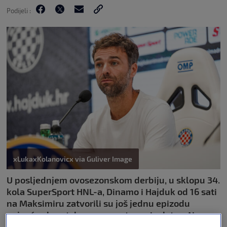
Podijeli :
xLukaxKolanovicx via Guliver Image
U posljednjem ovosezonskom derbiju, u sklopu 34.
kola SuperSport HNL-a, Dinamo i Hajduk od 16 sati
na Maksimiru zatvorili su još jednu epizodu
najvećeg hrvatskog nogometnog rivalstva. Na
Maksimiru je na kraju s 2:0 slavio Dinamo te je