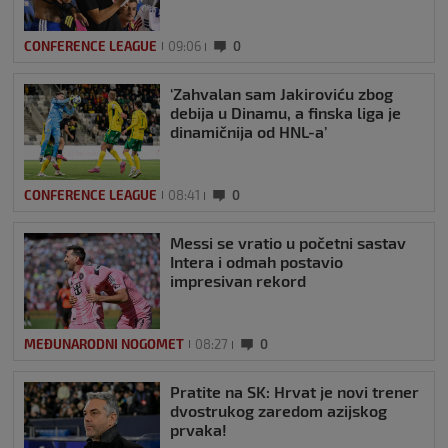
CONFERENCE LEAGUE
09:06
0
‘Zahvalan sam Jakiroviću zbog
debija u Dinamu, a finska liga je
dinamičnija od HNL-a’
CONFERENCE LEAGUE
08:41
0
Messi se vratio u početni sastav
Intera i odmah postavio
impresivan rekord
MEĐUNARODNI NOGOMET
08:27
0
Pratite na SK: Hrvat je novi trener
dvostrukog zaredom azijskog
prvaka!