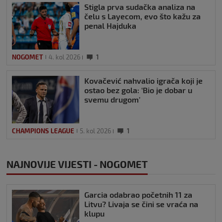
Stigla prva sudačka analiza na
čelu s Layecom, evo što kažu za
penal Hajduka
NOGOMET
4. kol 2026
1
Kovačević nahvalio igrača koji je
ostao bez gola: ‘Bio je dobar u
svemu drugom’
CHAMPIONS LEAGUE
5. kol 2026
1
NAJNOVIJE VIJESTI - NOGOMET
Garcia odabrao početnih 11 za
Litvu? Livaja se čini se vraća na
klupu