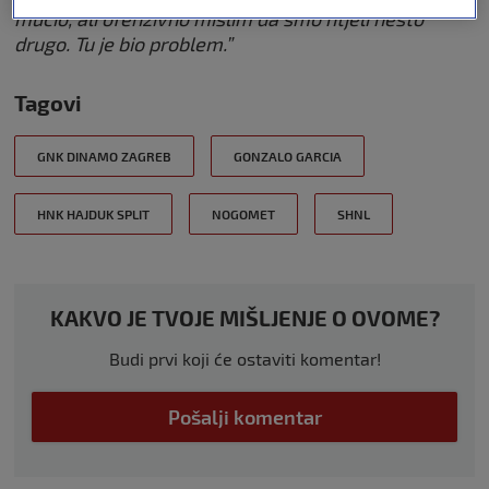
mučio, ali ofenzivno mislim da smo htjeli nešto
drugo. Tu je bio problem.”
Tagovi
GNK DINAMO ZAGREB
GONZALO GARCIA
HNK HAJDUK SPLIT
NOGOMET
SHNL
KAKVO JE TVOJE MIŠLJENJE O OVOME?
Budi prvi koji će ostaviti komentar!
Pošalji komentar