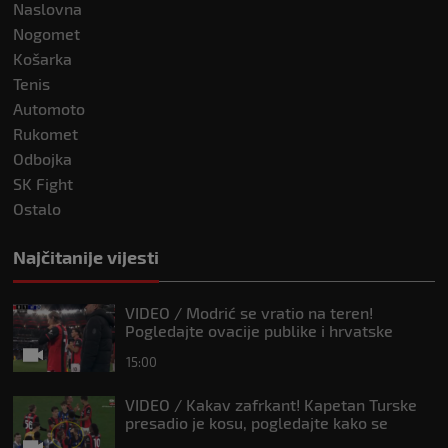
Naslovna
Nogomet
Košarka
Tenis
Automoto
Rukomet
Odbojka
SK Fight
Ostalo
Najčitanije vijesti
VIDEO / Modrić se vratio na teren!
Pogledajte ovacije publike i hrvatske
zastave na tribinama
15:00
VIDEO / Kakav zafrkant! Kapetan Turske
presadio je kosu, pogledajte kako se
Modrić našalio s njim