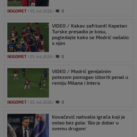
NOGOMET
05. kol 2026
0
VIDEO / Kakav zafrkant! Kapetan
Turske presadio je kosu,
pogledajte kako se Modrić našalio
s njim
NOGOMET
05. kol 2026
0
VIDEO / Modrić genijalnim
potezom pomogao izboriti penal u
remiju Milana i Intera
NOGOMET
05. kol 2026
0
Kovačević nahvalio igrača koji je
ostao bez gola: 'Bio je dobar u
svemu drugom'