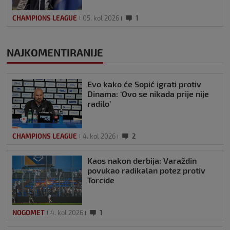
CHAMPIONS LEAGUE
05. kol 2026
1
NAJKOMENTIRANIJE
Evo kako će Sopić igrati protiv
Dinama: ‘Ovo se nikada prije nije
radilo’
CHAMPIONS LEAGUE
4. kol 2026
2
Kaos nakon derbija: Varaždin
povukao radikalan potez protiv
Torcide
NOGOMET
4. kol 2026
1