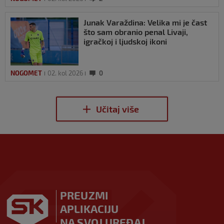
Junak Varaždina: Velika mi je čast
što sam obranio penal Livaji,
igračkoj i ljudskoj ikoni
NOGOMET
02. kol 2026
0
PREUZMI
APLIKACIJU
NA SVOJ UREĐAJ