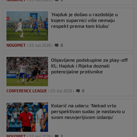
‘Hajduk je došao u razdoblje u
kojem suparnici više nemaju
respekt prema tom klubu’
NOGOMET
03. kol 2026
0
Objavljene podskupine za play-off
KL: Hajduk i Rijeka doznali
potencijalne protivnike
CONFERENCE LEAGUE
03. kol 2026
0
Kolarić na udaru: ‘Nekad vrlo
perspektivan sudac je nastavio u
svom neuvjerljivom izdanju’
NOGOMET
03. kol 2026
2