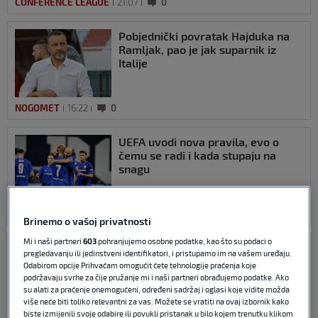
CONFERENCE LEAGUE
21:07
0
Pobjednički povratak Hajduka na
Ramljak, pao je jak suparnik iz
Italije
NOGOMET
16:22
0
UEFA uvodi nova pravila, evo o
čemu se radi i kada stupaju na
snagu
CHAMPIONS LEAGUE
05. kol 2026
0
Brinemo o vašoj privatnosti
Mi i naši partneri
603
pohranjujemo osobne podatke, kao što su podaci o
Trener Žalgirisa: ‘Osjetio sam auru
pregledavanju ili jedinstveni identifikatori, i pristupamo im na vašem uređaju.
Poljuda kad je trener bio
Odabirom opcije Prihvaćam omogućit ćete tehnologije praćenja koje
Dambrauskas. Hajduk danas igra
podržavaju svrhe za čije pružanje mi i naši partneri obrađujemo podatke. Ako
nestabilno’
su alati za praćenje onemogućeni, određeni sadržaj i oglasi koje vidite možda
više neće biti toliko relevantni za vas. Možete se vratiti na ovaj izbornik kako
biste izmijenili svoje odabire ili povukli pristanak u bilo kojem trenutku klikom