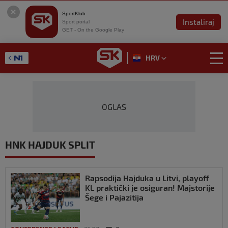
SportKlub
Instaliraj
Sport portal
GET - On the Google Play
HRV
OGLAS
HNK HAJDUK SPLIT
Rapsodija Hajduka u Litvi, playoff
KL praktički je osiguran! Majstorije
Šege i Pajazitija