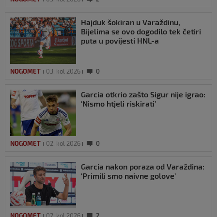
Hajduk šokiran u Varaždinu,
Bijelima se ovo dogodilo tek četiri
puta u povijesti HNL-a
NOGOMET
03. kol 2026
0
Garcia otkrio zašto Sigur nije igrao:
‘Nismo htjeli riskirati’
NOGOMET
02. kol 2026
0
Garcia nakon poraza od Varaždina:
‘Primili smo naivne golove’
NOGOMET
02. kol 2026
2