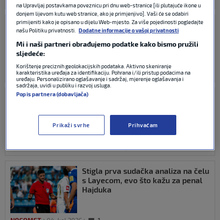
CONFERENCE LEAGUE
05. kol 2026
0
na Upravljaj postavkama poveznicu pri dnu web-stranice [ili plutajuće ikone u
donjem lijevom kutu web stranice, ako je primjenjivo]. Vaši će se odabiri
primijeniti kako je opisano u dijelu Web-mjesto. Za više pojedinosti pogledajte
Emotivna utakmica za Pukštasa:
našu Politiku privatnosti.
Dodatne informacije o vašoj privatnosti
‘Baka i djed su mi ovdje, a Capan mi
je puno pomogao kad sam došao’
Mi i naši partneri obrađujemo podatke kako bismo pružili
sljedeće:
Korištenje preciznih geolokacijskih podataka. Aktivno skeniranje
karakteristika uređaja za identifikaciju. Pohrana i/ili pristup podacima na
CONFERENCE LEAGUE
05. kol 2026
0
uređaju. Personalizirano oglašavanje i sadržaj, mjerenje oglašavanja i
sadržaja, uvidi u publiku i razvoj usluga.
Popis partnera (dobavljača)
Garcia najavio Žalgiris: ‘Bit će
problema ako ne budemo hrabri.
Jedna stvar možda bude dobra za
nas’
Prikaži svrhe
Prihvaćam
CONFERENCE LEAGUE
05. kol 2026
0
Stigla prva sudačka analiza na čelu
s Layecom, evo što kažu za penal
Hajduka