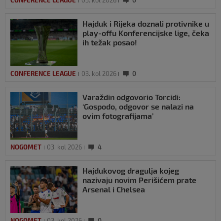
CONFERENCE LEAGUE
03. kol 2026
0
Hajduk i Rijeka doznali protivnike u
play-offu Konferencijske lige, čeka
ih težak posao!
CONFERENCE LEAGUE
03. kol 2026
0
Varaždin odgovorio Torcidi:
‘Gospodo, odgovor se nalazi na
ovim fotografijama’
NOGOMET
03. kol 2026
4
Hajdukovog dragulja kojeg
nazivaju novim Perišićem prate
Arsenal i Chelsea
NOGOMET
03. kol 2026
0