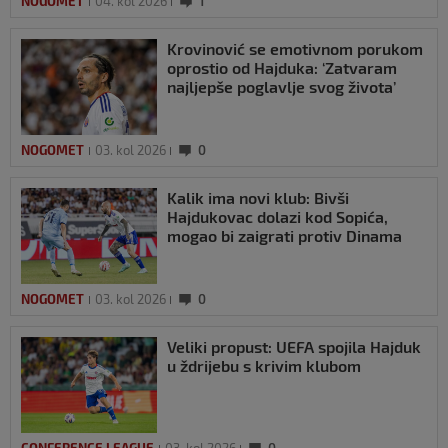
NOGOMET
04. kol 2026
1
Krovinović se emotivnom porukom
oprostio od Hajduka: ‘Zatvaram
najljepše poglavlje svog života’
NOGOMET
03. kol 2026
0
Kalik ima novi klub: Bivši
Hajdukovac dolazi kod Sopića,
mogao bi zaigrati protiv Dinama
NOGOMET
03. kol 2026
0
Veliki propust: UEFA spojila Hajduk
u ždrijebu s krivim klubom