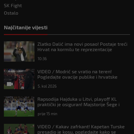
SK Fight
Ostalo
Najčitanije vijesti
Zlatko Dalić ima novi posao! Postaje treći
Hrvat na kormilu te reprezentacije
10:36
VIDEO / Modrić se vratio na teren!
Pogledajte ovacije publike i hrvatske
zastave na tribinama
5. kol 2026
Rapsodija Hajduka u Litvi, playoff KL
praktički je osiguran! Majstorije Šege i
Pajazitija
prije 15 min
VIDEO / Kakav zafrkant! Kapetan Turske
presadio je kosu, pogledajte kako se