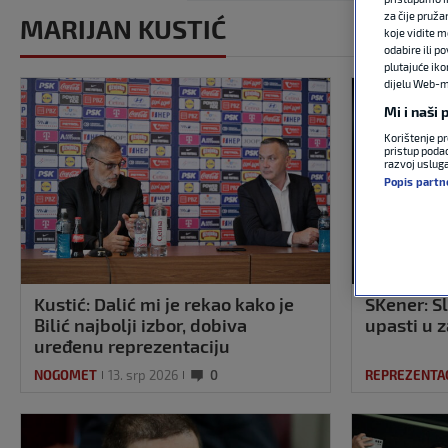
za čije pruža
MARIJAN KUSTIĆ
koje vidite m
odabire ili p
plutajuće iko
dijelu Web-mj
Mi i naši
Korištenje pr
pristup podac
razvoj uslug
Popis partn
Kustić: Dalić mi je rekao kako je
SKener: Sl
Bilić najbolji izbor, dobiva
upasti u 
uređenu reprezentaciju
NOGOMET
13. srp 2026
0
REPREZENTAC