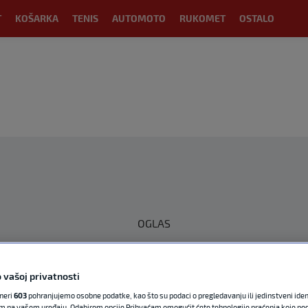
T
KOŠARKA
TENIS
AUTOMOTO
RUKOMET
OSTALO
OGLAS
 vašoj privatnosti
tneri
603
pohranjujemo osobne podatke, kao što su podaci o pregledavanju ili jedinstveni identi
m na vašem uređaju. Odabirom opcije Prihvaćam omogućit ćete tehnologije praćenja koje po