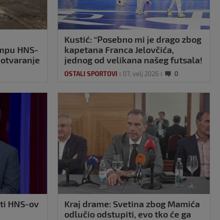
Kustić: “Posebno mi je drago zbog
ampu HNS-
kapetana Franca Jelovčića,
 otvaranje
jednog od velikana našeg futsala!
OSTALI SPORTOVI
07. velj 2026
0
ati HNS-ov
Kraj drame: Svetina zbog Mamića
odlučio odstupiti, evo tko će ga