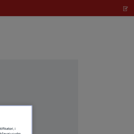
fikatori, i
državaju svrhe