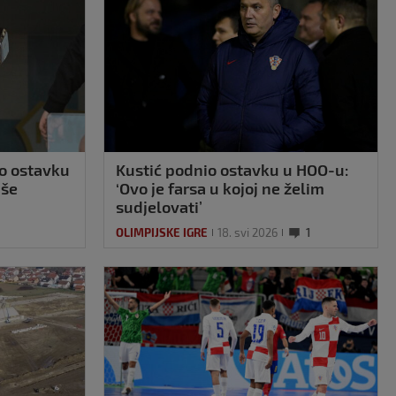
ao ostavku
Kustić podnio ostavku u HOO-u:
iše
‘Ovo je farsa u kojoj ne želim
sudjelovati’
OLIMPIJSKE IGRE
18. svi 2026
1