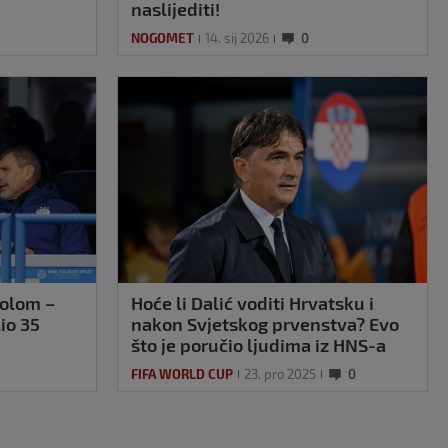
naslijediti!
NOGOMET
14. sij 2026
0
tolom –
Hoće li Dalić voditi Hrvatsku i
io 35
nakon Svjetskog prvenstva? Evo
što je poručio ljudima iz HNS-a
FIFA WORLD CUP
23. pro 2025
0