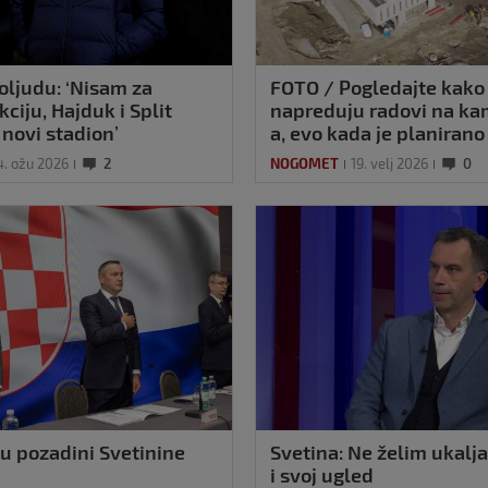
oljudu: ‘Nisam za
FOTO / Pogledajte kako
ciju, Hajduk i Split
napreduju radovi na k
 novi stadion’
a, evo kada je planirano
4. ožu 2026
2
NOGOMET
19. velj 2026
0
 u pozadini Svetinine
Svetina: Ne želim ukalj
i svoj ugled