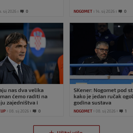
4. sij 2026
0
NOGOMET
14. sij 2026
0
aju nas dva velika
SKener: Nogomet pod s
taman ćemo raditi na
kako je jedan ručak ogol
ju zajedništva i
godina sustava
e
CUP
08. sij 2026
0
NOGOMET
08. sij 2026
1