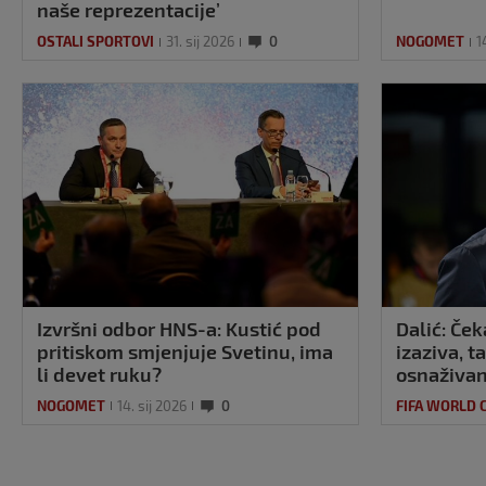
naše reprezentacije’
OSTALI SPORTOVI
31. sij 2026
0
NOGOMET
1
Izvršni odbor HNS-a: Kustić pod
Dalić: Ček
pritiskom smjenjuje Svetinu, ima
izaziva, 
li devet ruku?
osnaživan
atmosfer
NOGOMET
14. sij 2026
0
FIFA WORLD 