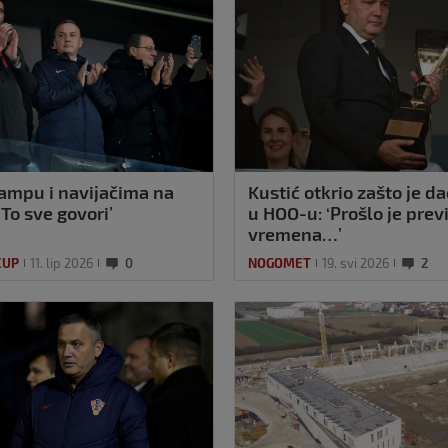
kampu i navijačima na
Kustić otkrio zašto je d
‘To sve govori’
u HOO-u: ‘Prošlo je prev
vremena…’
CUP
11. lip 2026
0
NOGOMET
19. svi 2026
2