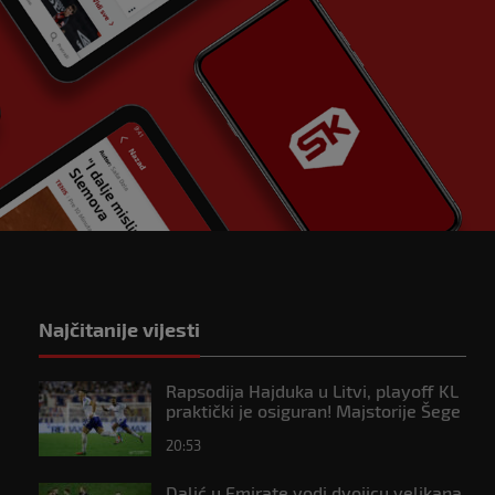
Najčitanije vijesti
Rapsodija Hajduka u Litvi, playoff KL
praktički je osiguran! Majstorije Šege
i Pajazitija
20:53
Dalić u Emirate vodi dvojicu velikana