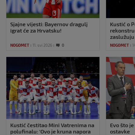
Sjajne vijesti: Bayernov dragulj
Kustić o P
igrat će za Hrvatsku!
rekonstruk
zaslužuju
NOGOMET
11. svi 2026
0
NOGOMET
1
Kustić čestitao Mini Vatrenima na
Evo što je
polufinalu: ‘Ovo je kruna napora
ostavke