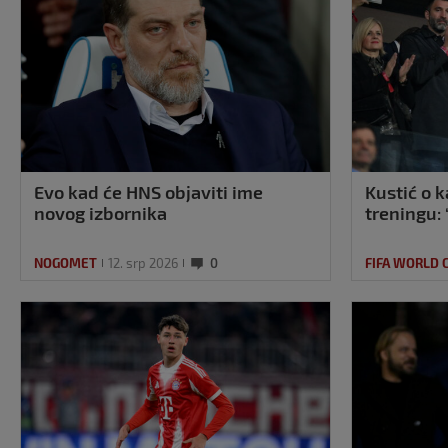
Evo kad će HNS objaviti ime
Kustić o 
novog izbornika
treningu: 
NOGOMET
12. srp 2026
0
FIFA WORLD 