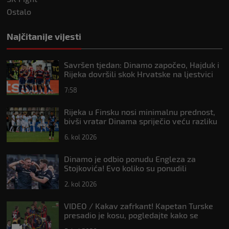
Ostalo
Najčitanije vijesti
Savršen tjedan: Dinamo započeo, Hajduk i
Rijeka dovršili skok Hrvatske na ljestvici
Uefe
7:58
Rijeka u Finsku nosi minimalnu prednost,
bivši vratar Dinama spriječio veću razliku
6. kol 2026
Dinamo je odbio ponudu Engleza za
Stojkovića! Evo koliko su ponudili
2. kol 2026
VIDEO / Kakav zafrkant! Kapetan Turske
presadio je kosu, pogledajte kako se
Modrić našalio s njim