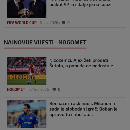
bojkot SP-a i dalje je na snazi’
FIFA WORLD CUP
6. kol 2026
0
NAJNOVIJE VIJESTI - NOGOMET
Nizozemci: Ajax želi prodati
Šutala, a ponuda ne nedostaje
NOGOMET
07. kol 2026
0
Bennacer raskinuo s Milanom i
sada je slobodan igrač: Boban je
upravo to i htio, ali…