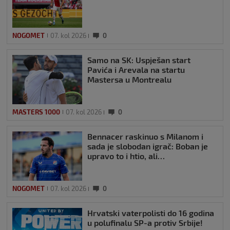
NOGOMET
07. kol 2026
0
Samo na SK: Uspješan start
Pavića i Arevala na startu
Mastersa u Montrealu
MASTERS 1000
07. kol 2026
0
Bennacer raskinuo s Milanom i
sada je slobodan igrač: Boban je
upravo to i htio, ali…
NOGOMET
07. kol 2026
0
Hrvatski vaterpolisti do 16 godina
u polufinalu SP-a protiv Srbije!