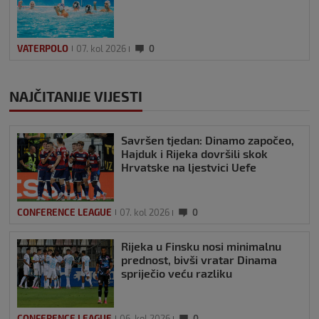
VATERPOLO
07. kol 2026
0
NAJČITANIJE VIJESTI
Savršen tjedan: Dinamo započeo,
Hajduk i Rijeka dovršili skok
Hrvatske na ljestvici Uefe
CONFERENCE LEAGUE
07. kol 2026
0
Rijeka u Finsku nosi minimalnu
prednost, bivši vratar Dinama
spriječio veću razliku
CONFERENCE LEAGUE
06. kol 2026
0