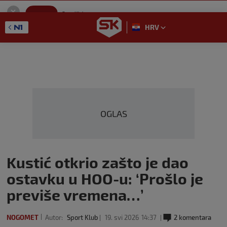
SportKlub
Instaliraj
Sport portal
HRV
GET - On the Google Play
OGLAS
Kustić otkrio zašto je dao
ostavku u HOO-u: ‘Prošlo je
previše vremena…’
NOGOMET
Autor:
Sport Klub
19. svi 2026
14:37
2 komentara