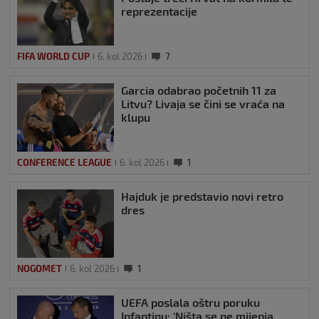
reprezentacije
FIFA WORLD CUP
6. kol 2026
7
Garcia odabrao početnih 11 za
Litvu? Livaja se čini se vraća na
klupu
CONFERENCE LEAGUE
6. kol 2026
1
Hajduk je predstavio novi retro
dres
NOGOMET
6. kol 2026
1
UEFA poslala oštru poruku
Infantinu: ‘Ništa se ne mijenja,