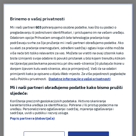
Odluka čelnika najmoćnijeg saveza u državi i
dopredsjednika
Hrvatskog olimpijskog odbora
Brinemo o vašoj privatnosti
stigla je nakon maratonske sjednice Vijeća.
Mi i naši partneri
603
pohranjujemo osobne podatke, kao što su podaci o
pregledavanju ili jedinstveni identifikatori, i pristupamo im na vašem uređaju.
POVEZANO
Odabirom opcije Prihvaćam omogućit ćete tehnologije praćenja koje
podržavaju svrhe za čije pružanje mi i naši partneri obrađujemo podatke. Ako
su alati za praćenje onemogućeni, određeni sadržaj i oglasi koje vidite možda
više neće biti toliko relevantni za vas. Možete se vratiti na ovaj izbornik kako
Mateša nakon sjednice HOO-a:
biste izmijenili svoje odabire ili povukli pristanak u bilo kojem trenutku klikom
‘Ako se utvrdi nepravilnost,
na Upravljaj postavkama poveznicu pri dnu web-stranice [ili plutajuće ikone u
odstupit ćemo’
donjem lijevom kutu web stranice, ako je primjenjivo]. Vaši će se odabiri
primijeniti kako je opisano u dijelu Web-mjesto. Za više pojedinosti pogledajte
našu Politiku privatnosti.
Dodatne informacije o vašoj privatnosti
OLIMPIJSKE IGRE
18. svi 2026
0
Mi i naši partneri obrađujemo podatke kako bismo pružili
sljedeće:
O svojoj ostavci sada se službeno preko
HNS-a
Korištenje preciznih geolokacijskih podataka. Aktivno skeniranje
karakteristika uređaja za identifikaciju. Pohrana i/ili pristup podacima na
oglasio sam
Kustić
.
uređaju. Personalizirano oglašavanje i sadržaj, mjerenje oglašavanja i
sadržaja, uvidi u publiku i razvoj usluga.
Popis partnera (dobavljača)
“Prošlo je previše vremena od saznanja o ozbiljnim
sumnjama i nepravilnostima bez jasnih poteza od