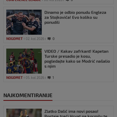
Dinamo je odbio ponudu Engleza
za Stojkovića! Evo koliko su
ponudili
NOGOMET
02. kol 2026
0
VIDEO / Kakav zafrkant! Kapetan
Turske presadio je kosu,
pogledajte kako se Modrić našalio
s njim
NOGOMET
05. kol 2026
1
NAJKOMENTIRANIJE
Zlatko Dalić ima novi posao!
Postaje treći Hrvat na kormilu te