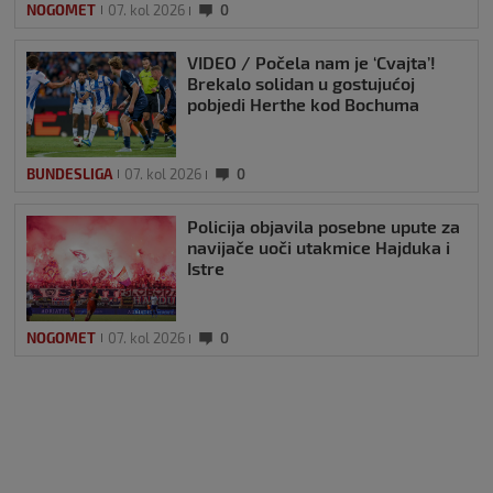
NOGOMET
07. kol 2026
0
VIDEO / Počela nam je ‘Cvajta’!
Brekalo solidan u gostujućoj
pobjedi Herthe kod Bochuma
BUNDESLIGA
07. kol 2026
0
Policija objavila posebne upute za
navijače uoči utakmice Hajduka i
Istre
NOGOMET
07. kol 2026
0