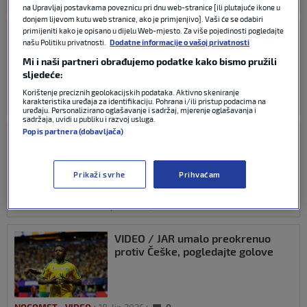
FIFA WORLD CUP
25. lip 2026
0
na Upravljaj postavkama poveznicu pri dnu web-stranice [ili plutajuće ikone u
donjem lijevom kutu web stranice, ako je primjenjivo]. Vaši će se odabiri
primijeniti kako je opisano u dijelu Web-mjesto. Za više pojedinosti pogledajte
Legendarni vratar oprostio se u
našu Politiku privatnosti.
Dodatne informacije o vašoj privatnosti
uvjerljivoj pobjedi Meksika: ‘Bilo je
to prekrasno posljednje poglavlje
Mi i naši partneri obrađujemo podatke kako bismo pružili
moje karijere’
sljedeće:
Korištenje preciznih geolokacijskih podataka. Aktivno skeniranje
karakteristika uređaja za identifikaciju. Pohrana i/ili pristup podacima na
FIFA WORLD CUP
25. lip 2026
0
uređaju. Personalizirano oglašavanje i sadržaj, mjerenje oglašavanja i
sadržaja, uvidi u publiku i razvoj usluga.
Popis partnera (dobavljača)
VIDEO / Južna Afrika za povijest,
Koreja u ‘čekaonici’! Ochoa zaigrao
na šestom SP-u
Prikaži svrhe
Prihvaćam
FIFA WORLD CUP
25. lip 2026
0
VIDEO / JAR umalo preokrenuo
protiv Češke, pogledajte golove