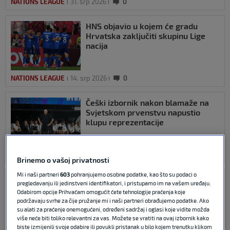
NATIONS LEAGUE
31. srp 2026
0
HNS objavio u kojem će gradu
Hrvatska zaključiti skupinu Lige
nacija
NATIONS LEAGUE
14. srp 2026
0
Češki izbornik nakon blamaže na
Svjetskom prvenstvu napustio
klupu reprezentacije
FIFA WORLD CUP
29. lip 2026
0
Brinemo o vašoj privatnosti
Mi i naši partneri
603
pohranjujemo osobne podatke, kao što su podaci o
Češka zvijezda se nakon debakla
pregledavanju ili jedinstveni identifikatori, i pristupamo im na vašem uređaju.
na SP-u sa samo 30 godina
Odabirom opcije Prihvaćam omogućit ćete tehnologije praćenja koje
umirovila od reprezentacije
podržavaju svrhe za čije pružanje mi i naši partneri obrađujemo podatke. Ako
su alati za praćenje onemogućeni, određeni sadržaj i oglasi koje vidite možda
više neće biti toliko relevantni za vas. Možete se vratiti na ovaj izbornik kako
biste izmijenili svoje odabire ili povukli pristanak u bilo kojem trenutku klikom