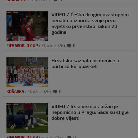
VIDEO / Češka drugim uzastopnim
penalima izborila svoje prvo
Svjetsko prvenstvo nakon 20
godina
FIFA WORLD CUP
31. ožu 2026
0
Hrvatska saznala protivnice u
borbi za Eurobasket
KOŠARKA
31. ožu 2026
0
VIDEO / Irski veznjak ležao je
nepomično u Pragu: Sada su stigle
dobre vijesti
FIFA WORLD CUP
27. ožu 2026
0