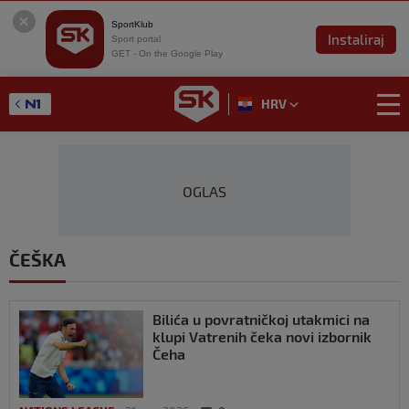
SportKlub
Instaliraj
Sport portal
GET - On the Google Play
HRV
OGLAS
ČEŠKA
Bilića u povratničkoj utakmici na
klupi Vatrenih čeka novi izbornik
Čeha