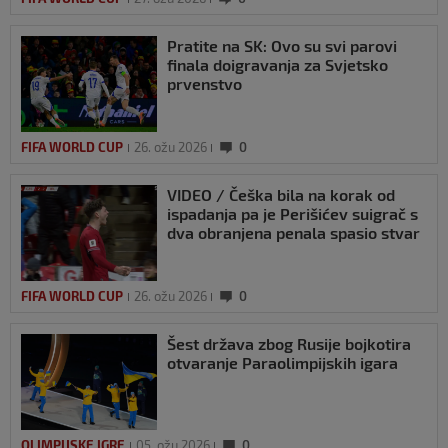
Pratite na SK: Ovo su svi parovi
finala doigravanja za Svjetsko
prvenstvo
FIFA WORLD CUP
26. ožu 2026
0
VIDEO / Češka bila na korak od
ispadanja pa je Perišićev suigrač s
dva obranjena penala spasio stvar
FIFA WORLD CUP
26. ožu 2026
0
Šest država zbog Rusije bojkotira
otvaranje Paraolimpijskih igara
OLIMPIJSKE IGRE
05. ožu 2026
0