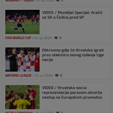
NOGOMET - VIDEO
18. lip 2026
0
VIDEO / Mundijal Specijal: Aračić
za SK o Češkoj pred SP
FIFA WORLD CUP
04. lip 2026
0
Otkriveno gdje će Hrvatska igrati
prvu utakmicu novog izdanja Lige
nacija
NATIONS LEAGUE
29. svi 2026
0
VIDEO / Hrvatska socca
reprezentacija porazom otvorila
nastup na Europskom prvenstvu