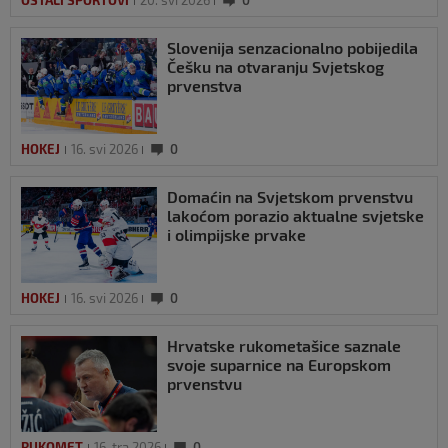
OSTALI SPORTOVI
20. svi 2026
0
Slovenija senzacionalno pobijedila
Češku na otvaranju Svjetskog
prvenstva
HOKEJ
16. svi 2026
0
Domaćin na Svjetskom prvenstvu
lakoćom porazio aktualne svjetske
i olimpijske prvake
HOKEJ
16. svi 2026
0
Hrvatske rukometašice saznale
svoje suparnice na Europskom
prvenstvu
RUKOMET
16. tra 2026
0