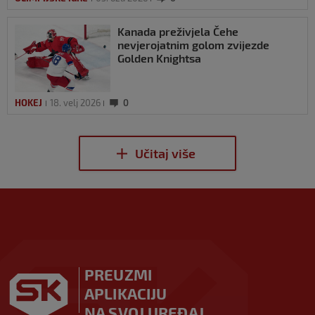
Kanada preživjela Čehe
nevjerojatnim golom zvijezde
Golden Knightsa
HOKEJ
18. velj 2026
0
PREUZMI
APLIKACIJU
NA SVOJ UREĐAJ