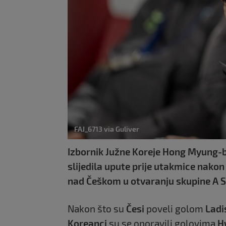
FAJ_6713 via Guliver
Izbornik Južne Koreje Hong Myung-
slijedila upute prije utakmice nakon
nad Češkom u otvaranju skupine A S
Nakon što su
Česi
poveli golom
Ladi
Koreanci
su se oporavili golovima
H