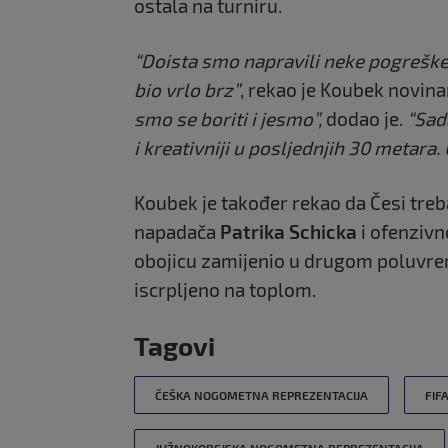
ostala na turniru.
“Doista smo napravili neke pogreške, a
bio vrlo brz”
, rekao je Koubek novina
smo se boriti i jesmo”,
dodao je.
“Sada
i kreativniji u posljednjih 30 metar
Koubek je također rekao da Česi treba
napadača
Patrika Schicka
i ofenziv
obojicu zamijenio u drugom poluvrem
iscrpljeno na toplom.
Tagovi
ČEŠKA NOGOMETNA REPREZENTACIJA
FIF
JUŽNOKOREJSKA NOGOMETNA REPREZENTACIJA