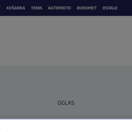
T
KOŠARKA
TENIS
AUTOMOTO
RUKOMET
OSTALO
OGLAS