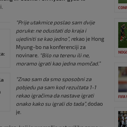
i.
CON
“Prije utakmice poslao sam dvije
poruke: ne odustati do kraja i
ujediniti se kao jedno”, r
ekao je Hong
Myung-bo na konferenciji za
NOG
a:
novinare.
“Bilo na terenu ili ne,
moramo igrati kao jedna momčad.”
“Znao sam da smo sposobni za
la
pobjedu pa sam kod rezultata 1-1
n
rekao igračima da nastave igrati
FIFA
onako kako su igrali do tada”,
dodao
je.