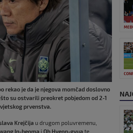
MEĐ
CON
bo rekao je da je njegova momčad doslovno
NAJ
 što su ostvarili preokret pobjedom od 2-1
vjetskog prvenstva.
slava Krejčija
u drugom poluvremenu,
wang In-beoma
i
Oh Hyeon-gyua
te