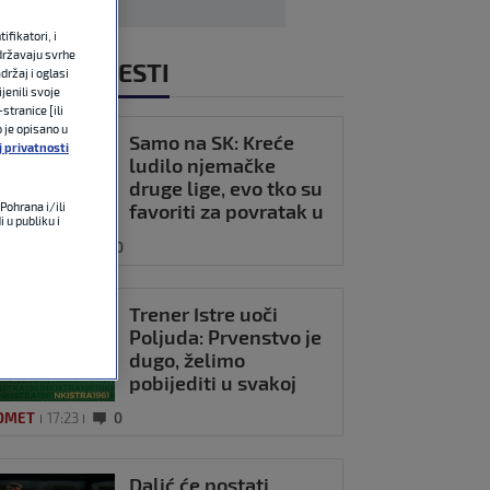
fikatori, i
državaju svrhe
NOVIJE VIJESTI
držaj i oglasi
jenili svoje
stranice [ili
o je opisano u
Samo na SK: Kreće
j privatnosti
ludilo njemačke
druge lige, evo tko su
favoriti za povratak u
Pohrana i/ili
 u publiku i
Bundesligu
OMET
17:49
0
Trener Istre uoči
Poljuda: Prvenstvo je
dugo, želimo
pobijediti u svakoj
utakmici
OMET
17:23
0
Dalić će postati