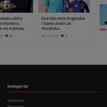
slala oštru
Evo što remi Engleske
Fifa
Infantinu:
i Gane znači za
navi
se ne mijenja,
Hrvatsku
zapr
FIFA
P-a i dalje je
pret
26
0
24. lip 2026
1
19. sr
i'
pol
Kategorije
Naslovna
Nogomet