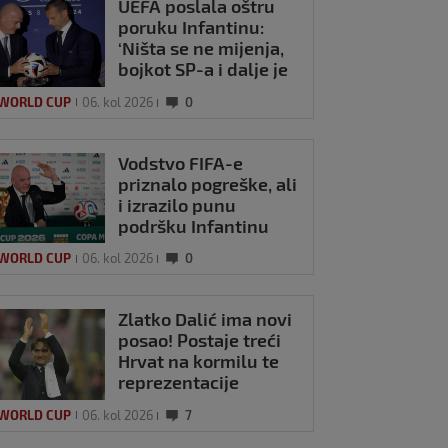
UEFA poslala oštru
poruku Infantinu:
‘Ništa se ne mijenja,
bojkot SP-a i dalje je
na snazi’
 WORLD CUP
06. kol 2026
0
Vodstvo FIFA-e
priznalo pogreške, ali
i izrazilo punu
podršku Infantinu
 WORLD CUP
06. kol 2026
0
Zlatko Dalić ima novi
posao! Postaje treći
Hrvat na kormilu te
reprezentacije
 WORLD CUP
06. kol 2026
7