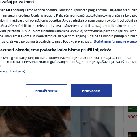
 vašoj privatnosti
tneri
603
pohranjujemo osobne podatke, kao što su podaci o pregledavanju ili jedinstveni identi
m na vašem uređaju. Odabirom opcije Prihvaćam omogućit ćete tehnologije praćenja koje po
NAJ
zbornik nakon
nje mi i naši partneri obrađujemo podatke. Ako su alati za praćenje onemogućeni, određeni sa
ožda više neće biti toliko relevantni za vas. Možete se vratiti na ovaj izbornik kako biste izmi
ovukli pristanak u bilo kojem trenutku klikom na Upravljaj postavkama poveznicu pri dnu web-
o sam dvije poruke’
ne u donjem lijevom kutu web stranice, ako je primjenjivo]. Vaši će se odabiri primijeniti kak
esto. Za više pojedinosti pogledajte našu Politiku privatnosti.
Dodatne informacije o vašo
 partneri obrađujemo podatke kako bismo pružili sljedeće:
:42
0 komentara
eciznih geolokacijskih podataka. Aktivno skeniranje karakteristika uređaja za identifikaciju. 
ima na uređaju. Personalizirano oglašavanje i sadržaj, mjerenje oglašavanja i sadržaja, uvidi
a.
NOG
era (dobavljača)
Prikaži svrhe
Prihvaćam
NOG