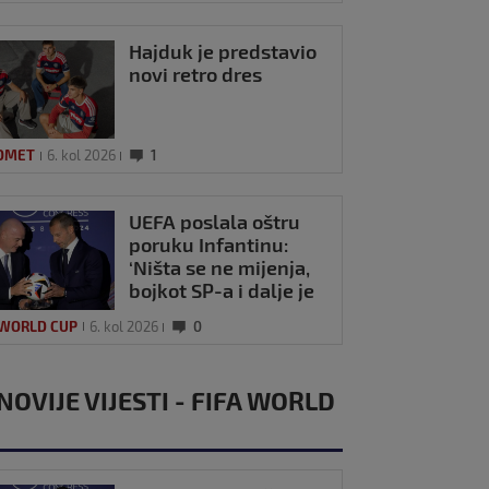
Hajduk je predstavio
novi retro dres
OMET
6. kol 2026
1
UEFA poslala oštru
poruku Infantinu:
‘Ništa se ne mijenja,
bojkot SP-a i dalje je
na snazi’
 WORLD CUP
6. kol 2026
0
NOVIJE VIJESTI - FIFA WORLD