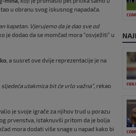
g-mina,
koji je promašio pet prilika samo u
stao u obranu svog iskusnog napadača.
CON
ilan kapetan. Vjerujemo da je dao sve od
ako je dodao da se momčad mora “osvježiti” u
NAJ
iko
, a susret ove dvije reprezentacije je na
FIFA
sljedeća utakmica bit će vrlo važna”
, rekao
lio je svoje igrače za njihov trud u porazu
og prvenstva, istaknuvši pritom da je bolja
čad mora dodati više snage u napad kako bi
CON