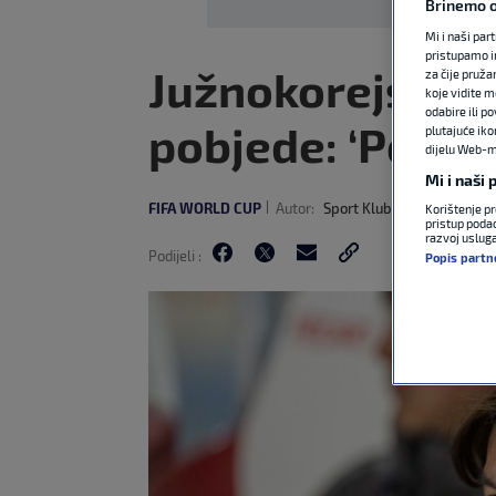
Brinemo o
Mi i naši par
pristupamo i
Južnokorejski i
za čije pruža
koje vidite m
odabire ili p
pobjede: ‘Posla
plutajuće iko
dijelu Web-mj
Mi i naši
FIFA WORLD CUP
Autor:
Sport Klub
12. lip 2026
8
Korištenje pr
pristup podac
razvoj uslug
Podijeli :
Popis partn