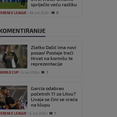
spriječio veću razliku
FERENCE LEAGUE
06. kol 2026
0
KOMENTIRANIJE
Zlatko Dalić ima novi
posao! Postaje treći
Hrvat na kormilu te
reprezentacije
 WORLD CUP
6. kol 2026
7
Garcia odabrao
početnih 11 za Litvu?
Livaja se čini se vraća
na klupu
FERENCE LEAGUE
6. kol 2026
1