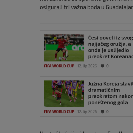
osigurali tri važna boda u Guadalajar
Česi poveli iz svog
najjačeg oružja, a
onda je uslijedio
preokret Koreanac
Pogledajte golove
FIFA WORLD CUP
12. lip 2026
0
Južna Koreja slavi
dramatičnim
preokretom nako
poništenog gola
Češkoj
FIFA WORLD CUP
12. lip 2026
0