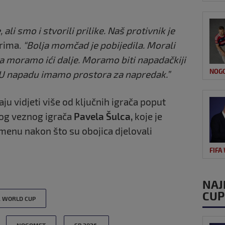
li smo i stvorili prilike. Naš protivnik je
rima.
“Bolja momčad je pobijedila. Morali
 moramo ići dalje. Moramo biti napadačkiji
NOG
a. U napadu imamo prostora za napredak.”
ju vidjeti više od ključnih igrača poput
nog veznog igrača
Pavela Šulca,
koje je
enu nakon što su obojica djelovali
FIFA
NAJ
CUP
A WORLD CUP
NOGOMET
SP 2026.