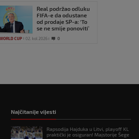
Real podržao odluku
FIFA-e da odustane
od prodaje SP-a: ‘To
 užasnula
se ne smije ponoviti’
jače: Evo koliko je
avo trajao
 WORLD CUP
02. kol 2026
0
jerani show na
p 2026
5
uvremenu
Najčitanije vijesti
Rapsodija Hajduka u Litvi, playoff KL
praktički je osiguran! Majstorije Šege