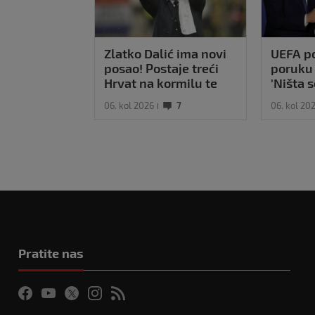
Zlatko Dalić ima novi
UEFA po
posao! Postaje treći
poruku 
Hrvat na kormilu te
'Ništa 
reprezentacije
bojkot S
06. kol 2026
7
06. kol 20
na snaz
Pratite nas