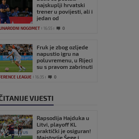
najskuplji hrvatski
trener u povijesti, ali i
jedan od
najplaćenijih na
UNARODNI NOGOMET
16:55
0
svijetu
Fruk je zbog ozljede
napustio igru na
poluvremenu, u Rijeci
su s pravom zabrinuti
FERENCE LEAGUE
16:35
0
ČITANIJE VIJESTI
Rapsodija Hajduka u
Litvi, playoff KL
praktički je osiguran!
Majstorije Šege i