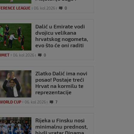
Pajazitija
FERENCE LEAGUE
06. kol 2026
0
Dalić u Emirate vodi
dvojicu velikana
hrvatskog nogometa,
evo što će oni raditi
OMET
06. kol 2026
0
Zlatko Dalić ima novi
posao! Postaje treći
Hrvat na kormilu te
reprezentacije
 WORLD CUP
06. kol 2026
7
Rijeka u Finsku nosi
minimalnu prednost,
bivši vratar Dinama