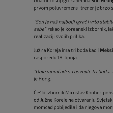
Unatoč lošoj igri kapetana
Son Heun
prvom poluvremenu, trener je brzo 
“Son je naš najbolji igrač i vrlo stab
sebe”, r
ekao je koreanski izbornik, i
realizaciji svojih prilika.
Južna Koreja ima tri boda kao i
Meks
rasporedu 18. lipnja.
“Obje momčadi su osvojile tri boda… 
je Hong.
Češki izbornik Miroslav Koubek pohva
od Južne Koreje na otvaranju Svjetsk
momčad pobijedila i da njegova mom