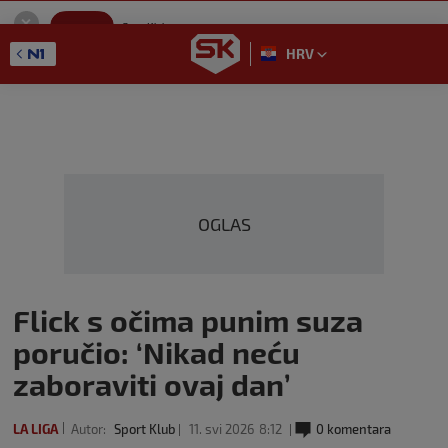
SportKlub
Instaliraj
Sport portal
HRV
GET - On the Google Play
OGLAS
Flick s očima punim suza
poručio: ‘Nikad neću
zaboraviti ovaj dan’
LA LIGA
Autor:
Sport Klub
11. svi 2026
8:12
0 komentara