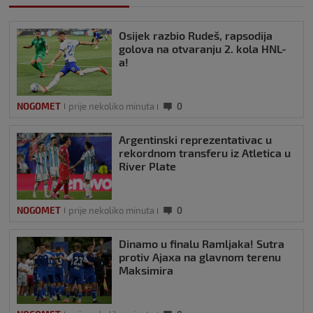
Osijek razbio Rudeš, rapsodija
golova na otvaranju 2. kola HNL-
a!
NOGOMET
prije nekoliko minuta
0
Argentinski reprezentativac u
rekordnom transferu iz Atletica u
River Plate
NOGOMET
prije nekoliko minuta
0
Dinamo u finalu Ramljaka! Sutra
protiv Ajaxa na glavnom terenu
Maksimira