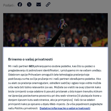
Podijeli :
Brinemo o vašoj privatnosti
Mi i naši partneri
603
pohranjujemo osobne podatke, kao što su podaci o
pregledavanju ili jedinstveni identifikatori, i pristupamo im na vašem uređaju.
Odabirom opcije Prihvaćam omogućit ćete tehnologije praćenja koje
xS.xRosx via Guliver
podržavaju svrhe za čije pružanje mi i naši partneri obrađujemo podatke. Ako
su alati za praćenje onemogućeni, određeni sadržaj i oglasi koje vidite možda
Trener Barcelone Hansi Flick, nakon pobjede (2:0)
više neće biti toliko relevantni za vas. Možete se vratiti na ovaj izbornik kako
biste izmijenili svoje odabire ili povukli pristanak u bilo kojem trenutku klikom
nad Real Madridom u El Clásicu i osvajanja
na Upravljaj postavkama poveznicu pri dnu web-stranice [ili plutajuće ikone u
naslova u La Ligi, bio je potpuno preplavljen
donjem lijevom kutu web stranice, ako je primjenjivo]. Vaši će se odabiri
emocijama.
primijeniti kako je opisano u dijelu Web-mjesto. Za više pojedinosti pogledajte
našu Politiku privatnosti.
Dodatne informacije o vašoj privatnosti