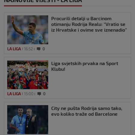
Procurili detalji u Barcinom
otimanju Rodrija Realu: “Vratio se
iz Hrvatske i ovime sve iznenadio”
LA LIGA
16:52
0
Liga svjetskih prvaka na Sport
Klubu!
LA LIGA
15:00
0
City ne pušta Rodrija samo tako,
evo koliko traže od Barcelone