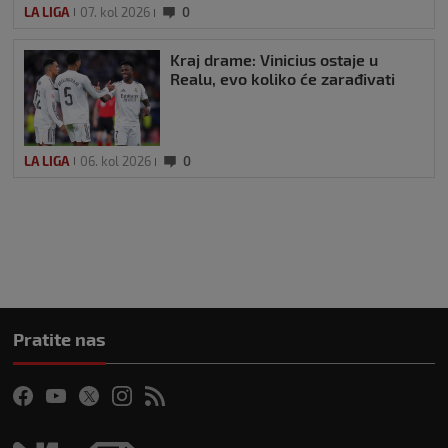
LA LIGA
07. kol 2026
0
Kraj drame: Vinicius ostaje u
Realu, evo koliko će zarađivati
LA LIGA
06. kol 2026
0
Pratite nas