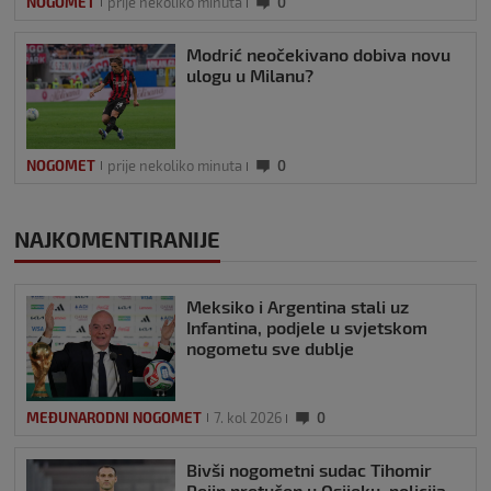
NOGOMET
prije nekoliko minuta
0
Modrić neočekivano dobiva novu
ulogu u Milanu?
NOGOMET
prije nekoliko minuta
0
NAJKOMENTIRANIJE
Meksiko i Argentina stali uz
Infantina, podjele u svjetskom
nogometu sve dublje
MEĐUNARODNI NOGOMET
7. kol 2026
0
Bivši nogometni sudac Tihomir
Pejin pretučen u Osijeku, policija