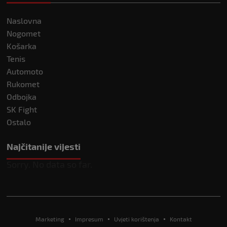
Naslovna
Nogomet
Košarka
Tenis
Automoto
Rukomet
Odbojka
SK Fight
Ostalo
Najčitanije vijesti
Sorry. No data so far.
Marketing
Impresum
Uvjeti korištenja
Kontakt