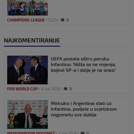
CHAMPIONS LEAGUE
13:23
0
NAJKOMENTIRANIJE
UEFA poslala oštru poruku
Infantinu: ‘Ništa se ne mijenja,
bojkot SP-a i dalje je na snazi’
FIFA WORLD CUP
6. kol 2026
0
Meksiko i Argentina stali uz
Infantina, podjele u svjetskom
nogometu sve dublje
MEĐUNARODNI NOGOMET
7. kol 2026
0