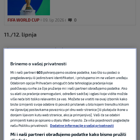
FIFA WORLD CUP
09. lip 2026
0
11./12. lipnja
Skupina A, 21.00: Meksiko – JAR 2:0
Skupina A, 4.00: J. Koreja – Češka 2:1
Brinemo o vašoj privatnosti
12./13. lipnja
Mi i naši partneri
603
pohranjujemo osobne podatke, kao što su podaci o
pregledavanju ili jedinstveni identifikatori, i pristupamo im na vašem uređaju.
Skupina B, 21.00: Kanada – BiH 1:1
Odabirom opcije Prihvaćam omogućit ćete tehnologije praćenja koje
podržavaju svrhe za čije pružanje mi i naši partneri obrađujemo podatke. Ako
Skupina D, 3.00: SAD – Paragvaj 4:1
su alati za praćenje onemogućeni, određeni sadržaj i oglasi koje vidite možda
više neće biti toliko relevantni za vas. Možete se vratiti na ovaj izbornik kako
biste izmijenili svoje odabire ili povukli pristanak u bilo kojem trenutku klikom
13./14. lipnja
na Upravljaj postavkama poveznicu pri dnu web-stranice [ili plutajuće ikone u
donjem lijevom kutu web stranice, ako je primjenjivo]. Vaši će se odabiri
Skupina B, 21.00: Katar – Švicarska 1:1
primijeniti kako je opisano u dijelu Web-mjesto. Za više pojedinosti pogledajte
Skupina C, 0.00: Brazil – Maroko 1:1
našu Politiku privatnosti.
Dodatne informacije o vašoj privatnosti
Mi i naši partneri obrađujemo podatke kako bismo pružili
Skupina C, 3.00: Haiti – Škotska 0:1