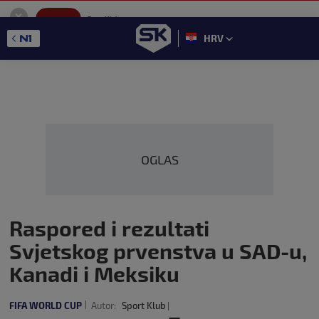
SportKlub
Instaliraj
Sport portal
HRV
GET - On the Google Play
OGLAS
Raspored i rezultati
Svjetskog prvenstva u SAD-u,
Kanadi i Meksiku
FIFA WORLD CUP
Autor:
Sport Klub