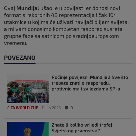
Ovaj
Mundijal
ušao je u povijest jer donosi novi
format s rekordnih 48 reprezentacija i čak 104
utakmice u kojima će uživati navijači diljem svijeta,
a mi vam donosimo kompletan raspored susreta
grupne faze sa satnicom po srednjoeuropskom
vremenu.
POVEZANO
Počinje povijesni Mundijal! Sve što
trebate znati o rasporedu,
protivnicima i zvijezdama SP-a
FIFA WORLD CUP
11. lip 2026
0
Znate li koliko vrijedi trofej
Svjetskog prvenstva?