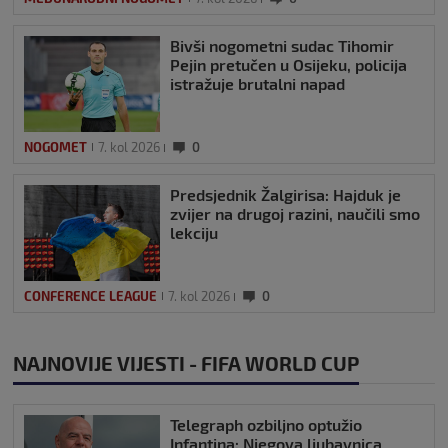
Bivši nogometni sudac Tihomir
Pejin pretučen u Osijeku, policija
istražuje brutalni napad
NOGOMET
7. kol 2026
0
Predsjednik Žalgirisa: Hajduk je
zvijer na drugoj razini, naučili smo
lekciju
CONFERENCE LEAGUE
7. kol 2026
0
NAJNOVIJE VIJESTI - FIFA WORLD CUP
Telegraph ozbiljno optužio
Infantina: Njegova ljubavnica