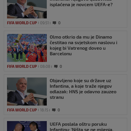
isplaćena je novcem UEFA-e?
FIFA WORLD CUP
09:51
0
Olmo otkrio da mu je Dinamo
čestitao na svjetskom naslovu i
kojeg bi Vatrenog doveo u
Barcelonu
FIFA WORLD CUP
08:08
0
Objavljeno koje su države uz
Infantina, a koje traže njegov
odlazak: HNS je odavno zauzeo
stranu
FIFA WORLD CUP
18:15
0
UEFA poslala oštru poruku
Infantinu: ‘Ništa se ne mijenja,