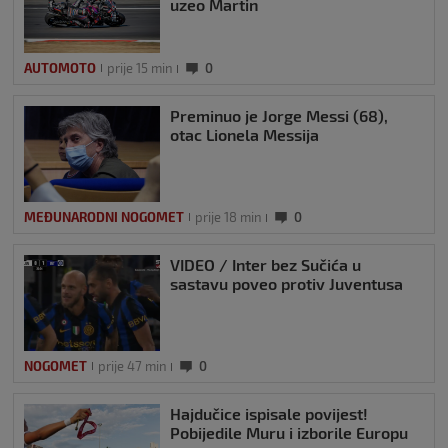
uzeo Martin
AUTOMOTO
prije 15 min
0
Preminuo je Jorge Messi (68),
otac Lionela Messija
MEĐUNARODNI NOGOMET
prije 18 min
0
VIDEO / Inter bez Sučića u
sastavu poveo protiv Juventusa
NOGOMET
prije 47 min
0
Hajdučice ispisale povijest!
Pobijedile Muru i izborile Europu