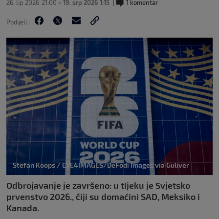
26. lip 2026
21:00 >
19. srp 2026 1:15
1 komentar
Podijeli :
Stefan Koops / EYE4IMAGES/DeFodi Images via Guliver
Odbrojavanje je završeno: u tijeku je Svjetsko
prvenstvo 2026., čiji su domaćini SAD, Meksiko i
Kanada.