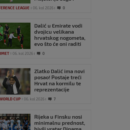
Pajazitija
FERENCE LEAGUE
06. kol 2026
0
Dalić u Emirate vodi
dvojicu velikana
hrvatskog nogometa,
evo što će oni raditi
OMET
06. kol 2026
0
Zlatko Dalić ima novi
posao! Postaje treći
Hrvat na kormilu te
reprezentacije
 WORLD CUP
06. kol 2026
7
Rijeka u Finsku nosi
minimalnu prednost,
bivši vratar Dinama