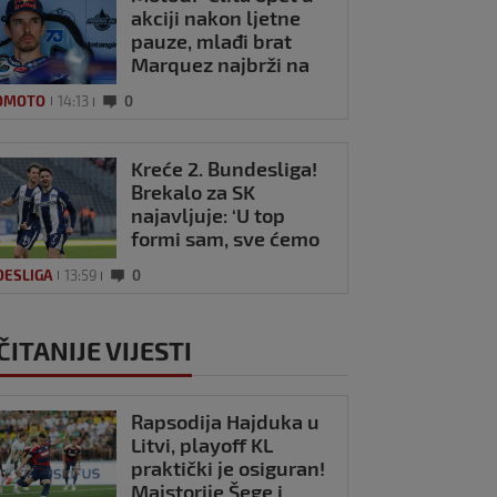
akciji nakon ljetne
pauze, mlađi brat
Marquez najbrži na
Silverstoneu
OMOTO
14:13
0
Kreće 2. Bundesliga!
Brekalo za SK
najavljuje: ‘U top
formi sam, sve ćemo
iznenaditi’
DESLIGA
13:59
0
ČITANIJE VIJESTI
Rapsodija Hajduka u
Litvi, playoff KL
praktički je osiguran!
Majstorije Šege i