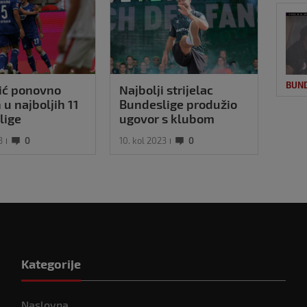
BUN
ić ponovno
Najbolji strijelac
Magl
 u najboljih 11
Bundeslige produžio
u Bu
lige
ugovor s klubom
igra
3
0
10. kol 2023
0
27. st
Kategorije
Naslovna