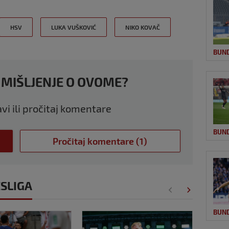
HSV
LUKA VUŠKOVIĆ
NIKO KOVAČ
BUN
 MIŠLJENJE O OVOME?
avi ili pročitaj komentare
BUN
Pročitaj komentare (1)
ESLIGA
BUN