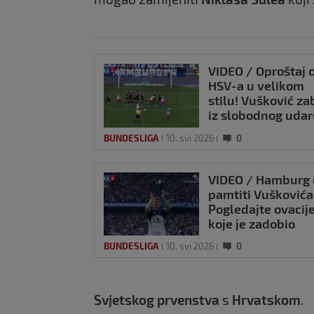
VIDEO / Oproštaj 
HSV-a u velikom
stilu! Vušković za
iz slobodnog udar
Matanovićevom
BUNDESLIGA
10. svi 2026
0
Freiburgu
VIDEO / Hamburg 
pamtiti Vuškovića
Pogledajte ovacij
koje je zadobio
nakon izlaska iz i
BUNDESLIGA
10. svi 2026
0
Svjetskog prvenstva
s
Hrvatskom
.