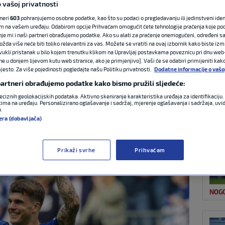
 vašoj privatnosti
tneri
603
pohranjujemo osobne podatke, kao što su podaci o pregledavanju ili jedinstveni identi
m na vašem uređaju. Odabirom opcije Prihvaćam omogućit ćete tehnologije praćenja koje po
NAJ
iz HSV-a, ali ostaje
nje mi i naši partneri obrađujemo podatke. Ako su alati za praćenje onemogućeni, određeni sa
ožda više neće biti toliko relevantni za vas. Možete se vratiti na ovaj izbornik kako biste izmi
ovukli pristanak u bilo kojem trenutku klikom na Upravljaj postavkama poveznicu pri dnu web-
ne u donjem lijevom kutu web stranice, ako je primjenjivo]. Vaši će se odabiri primijeniti kak
esto. Za više pojedinosti pogledajte našu Politiku privatnosti.
Dodatne informacije o vašo
 partneri obrađujemo podatke kako bismo pružili sljedeće:
1 komentar
eciznih geolokacijskih podataka. Aktivno skeniranje karakteristika uređaja za identifikaciju. 
ima na uređaju. Personalizirano oglašavanje i sadržaj, mjerenje oglašavanja i sadržaja, uvidi
a.
KOŠ
era (dobavljača)
Prikaži svrhe
Prihvaćam
NOG