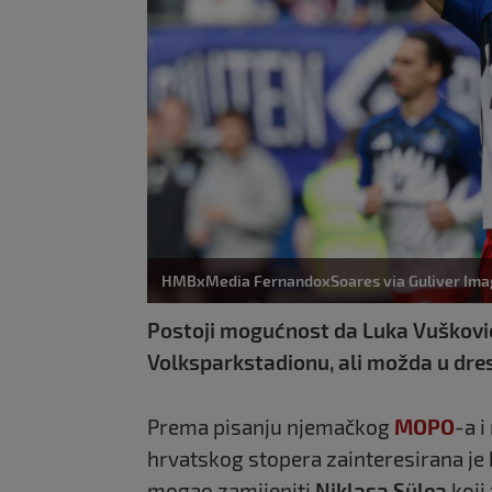
HMBxMedia FernandoxSoares via Guliver Ima
Postoji mogućnost da Luka Vušković
Volksparkstadionu, ali možda u dre
Prema pisanju njemačkog
MOPO
-a 
hrvatskog stopera zainteresirana je
mogao zamijeniti
Niklasa Sülea
koji