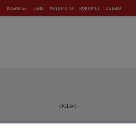
T
KOŠARKA
TENIS
AUTOMOTO
RUKOMET
OSTALO
OGLAS