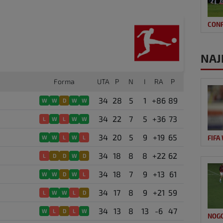
CON
NAJ
Forma
UTA
P
N
I
RA
P
34
28
5
1
+86
89
W
W
D
W
W
34
22
7
5
+36
73
L
W
L
W
W
34
20
5
9
+19
65
W
W
L
W
L
FIFA
34
18
8
8
+22
62
L
D
D
W
D
34
18
7
9
+13
61
W
W
D
W
L
34
17
8
9
+21
59
L
W
W
L
D
34
13
8
13
-6
47
W
L
D
L
W
NOG