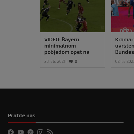
VIDEO: Bayern
Kramar
minimalnom
uvršten
pobjedom opet na
Bundes
vrhu
28. stu 2021
0
02. lis 202
Pratite nas