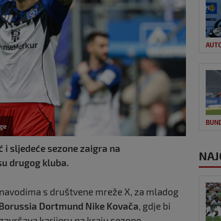
AUT
BUN
ge
 i sljedeće sezone zaigra na
NAJ
su drugog kluba.
i navodima s društvene mreže X, za mladog
Borussia Dortmund Nike Kovača
, gdje bi
 završava karijeru na kraju sezone.