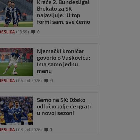
Kreće 2. Bundesliga!
Brekalo za SK
najavljuje: ‘U top
formi sam, sve ćemo
iznenaditi’
DESLIGA
13:59
0
Njemački kroničar
govorio o Vuškoviću:
Ima samo jednu
manu
DESLIGA
06. kol 2026
0
Samo na SK: Džeko
odlučio gdje će igrati
u novoj sezoni
DESLIGA
03. kol 2026
1