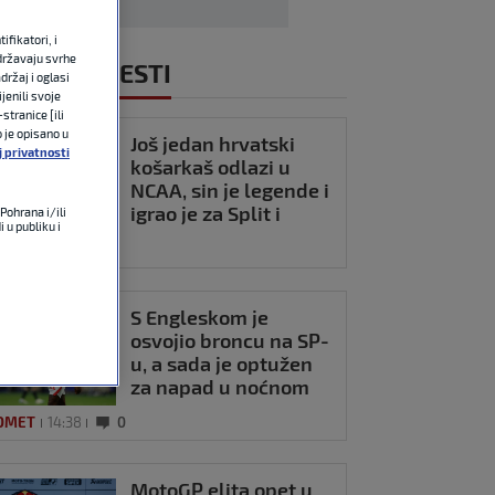
fikatori, i
državaju svrhe
NOVIJE VIJESTI
držaj i oglasi
jenili svoje
stranice [ili
o je opisano u
Još jedan hrvatski
j privatnosti
košarkaš odlazi u
NCAA, sin je legende i
igrao je za Split i
Pohrana i/ili
 u publiku i
Cibonu
ARKA
15:06
0
S Engleskom je
osvojio broncu na SP-
u, a sada je optužen
za napad u noćnom
klubu
OMET
14:38
0
MotoGP elita opet u