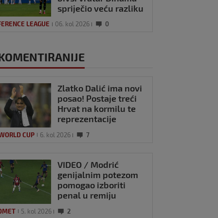
spriječio veću razliku
FERENCE LEAGUE
06. kol 2026
0
KOMENTIRANIJE
Zlatko Dalić ima novi
posao! Postaje treći
Hrvat na kormilu te
reprezentacije
 WORLD CUP
6. kol 2026
7
VIDEO / Modrić
genijalnim potezom
pomogao izboriti
penal u remiju
Milana i Intera
OMET
5. kol 2026
2