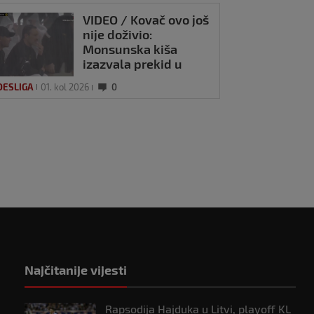
VIDEO / Kovač ovo još
nije doživio:
Monsunska kiša
izazvala prekid u
pobjedi Borussije
DESLIGA
01. kol 2026
0
ica najbolji Hrvat
ndesligi, Füllkrug
č kola
u 2023
0
Najčitanije vijesti
Rapsodija Hajduka u Litvi, playoff KL