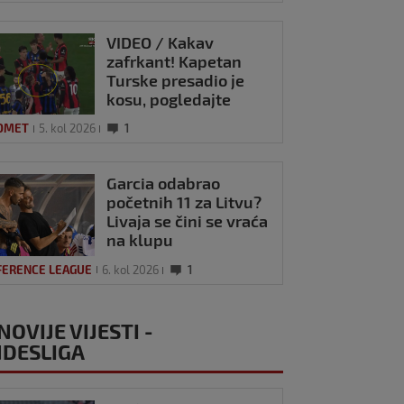
VIDEO / Kakav
zafrkant! Kapetan
Turske presadio je
kosu, pogledajte
kako se Modrić
OMET
5. kol 2026
1
našalio s njim
Garcia odabrao
početnih 11 za Litvu?
Livaja se čini se vraća
na klupu
FERENCE LEAGUE
6. kol 2026
1
NOVIJE VIJESTI -
DESLIGA