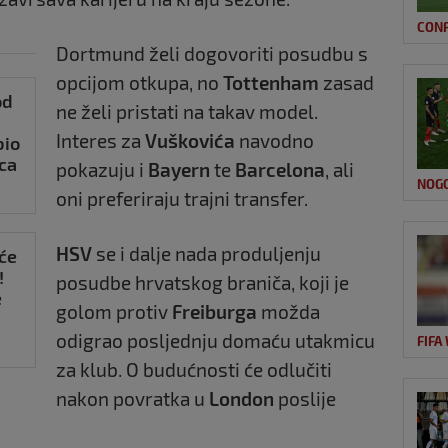
CON
Dortmund želi dogovoriti posudbu s
opcijom otkupa, no
Tottenham
zasad
od
ne želi pristati na takav model.
Interes za
Vuškovića
navodno
bio
ca
pokazuju i
Bayern
te
Barcelona
, ali
NOG
oni preferiraju trajni transfer.
HSV
se i dalje nada produljenju
će
!
posudbe hrvatskog braniča, koji je
e
golom protiv
Freiburga
možda
gre
odigrao posljednju domaću utakmicu
FIFA
za klub. O budućnosti će odlučiti
nakon povratka u
London
poslije