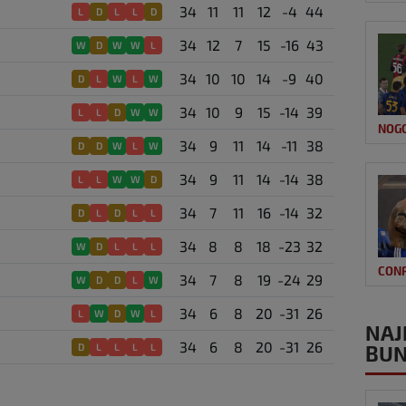
34
11
11
12
-4
44
L
D
L
L
D
34
12
7
15
-16
43
W
D
W
W
L
34
10
10
14
-9
40
D
L
W
L
W
34
10
9
15
-14
39
L
L
D
W
W
NOG
34
9
11
14
-11
38
D
D
W
L
W
34
9
11
14
-14
38
L
L
W
W
D
34
7
11
16
-14
32
D
L
D
L
L
34
8
8
18
-23
32
W
D
L
L
L
CON
34
7
8
19
-24
29
W
D
D
L
W
34
6
8
20
-31
26
L
W
D
W
L
NAJ
34
6
8
20
-31
26
D
L
L
L
L
BUN