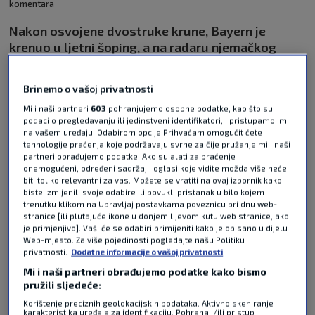
komentara
Nakon osvojene dvostruke krune, Bayern je
krenuo u ljetni šoping, a na radaru njemačkog
velikana našao se dvojac iz Eindhovena. Među
njima je i igrač koji je izravna konkurencija našem
Brinemo o vašoj privatnosti
reprezentativcu Josipu Stanišiću.
Pročitaj više
Mi i naši partneri
603
pohranjujemo osobne podatke, kao što su
podaci o pregledavanju ili jedinstveni identifikatori, i pristupamo im
na vašem uređaju. Odabirom opcije Prihvaćam omogućit ćete
tehnologije praćenja koje podržavaju svrhe za čije pružanje mi i naši
partneri obrađujemo podatke. Ako su alati za praćenje
onemogućeni, određeni sadržaj i oglasi koje vidite možda više neće
biti toliko relevantni za vas. Možete se vratiti na ovaj izbornik kako
biste izmijenili svoje odabire ili povukli pristanak u bilo kojem
trenutku klikom na Upravljaj postavkama poveznicu pri dnu web-
stranice [ili plutajuće ikone u donjem lijevom kutu web stranice, ako
Pošalji odgovor
je primjenjivo]. Vaši će se odabiri primijeniti kako je opisano u dijelu
Web-mjesto. Za više pojedinosti pogledajte našu Politiku
privatnosti.
Dodatne informacije o vašoj privatnosti
Mi i naši partneri obrađujemo podatke kako bismo
pružili sljedeće:
Korištenje preciznih geolokacijskih podataka. Aktivno skeniranje
karakteristika uređaja za identifikaciju. Pohrana i/ili pristup