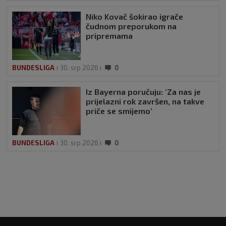
Niko Kovač šokirao igrače
čudnom preporukom na
pripremama
BUNDESLIGA
30. srp 2026
0
Iz Bayerna poručuju: ‘Za nas je
prijelazni rok završen, na takve
priče se smijemo’
BUNDESLIGA
30. srp 2026
0