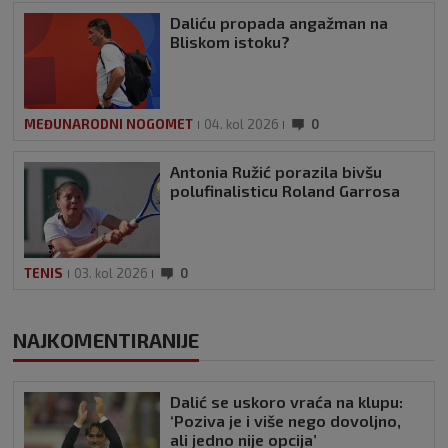
Daliću propada angažman na
Bliskom istoku?
MEĐUNARODNI NOGOMET
04. kol 2026
0
Antonia Ružić porazila bivšu
polufinalisticu Roland Garrosa
TENIS
03. kol 2026
0
NAJKOMENTIRANIJE
Dalić se uskoro vraća na klupu:
‘Poziva je i više nego dovoljno,
ali jedno nije opcija’