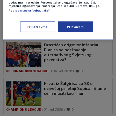
podacima na uređaju. Personalizirano oglašavanje i sadržaj,
Pošalji
mjerenje oglašavanja i sadržaja, uvidi u publiku i razvoj usluga.
Popis partnera (dobavljača)
Prikaži svrhe
Prihvaćam
NAJNOVIJE VIJESTI
Drastičan odgovor Infantinu:
Planira se održavanje
alternativnog Svjetskog
prvenstva?
MEĐUNARODNI NOGOMET
04. kol 2026
0
Hrvat iz Žalgirisa za SK o
najvećoj prijetnji Sopića: ‘S time
će ih mučiti kao Thun’
CHAMPIONS LEAGUE
04. kol 2026
0