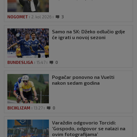
NOGOMET
2. kol 2026
3
Samo na SK: Džeko odlučio gdje
će igrati u novoj sezoni
BUNDESLIGA
15:47
0
Pogačar ponovno na Vuelti
nakon sedam godina
BICIKLIZAM
13:27
0
Varaždin odgovorio Torcidi:
‘Gospodo, odgovor se nalazi na
ovim fotografijama’