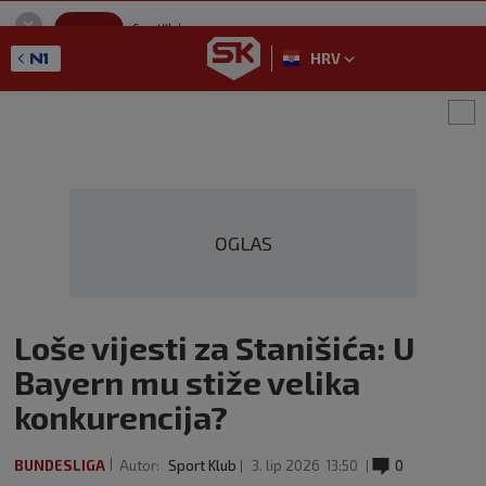
SportKlub
Instaliraj
Sport portal
HRV
GET - On the Google Play
OGLAS
Loše vijesti za Stanišića: U
Bayern mu stiže velika
konkurencija?
BUNDESLIGA
Autor:
Sport Klub
3. lip 2026
13:50
0