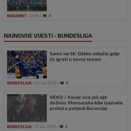
NOGOMET
12:06
0
NAJNOVIJE VIJESTI - BUNDESLIGA
Samo na SK: Džeko odlučio gdje
će igrati u novoj sezoni
BUNDESLIGA
03. kol 2026
0
VIDEO / Kovač ovo još nije
doživio: Monsunska kiša izazvala
prekid u pobjedi Borussije
BUNDESLIGA
01. kol 2026
0