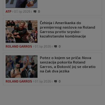
ATP
07. lip 2026
0
Čehinja i Amerikanka do
premijernog naslova na Roland
Garrosu protiv srpsko-
kazahstanske kombinacije
ROLAND GARROS
07. lip 2026
0
Potez o kojem se priča: Nova
senzacija pokorila Roland
Garros, a Đoković joj se obratio
na čak dva jezika
ROLAND GARROS
07. lip 2026
0