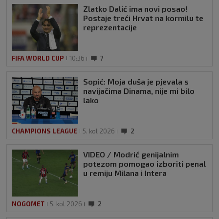
Zlatko Dalić ima novi posao!
Postaje treći Hrvat na kormilu te
reprezentacije
FIFA WORLD CUP
10:36
7
Sopić: Moja duša je pjevala s
navijačima Dinama, nije mi bilo
lako
CHAMPIONS LEAGUE
5. kol 2026
2
VIDEO / Modrić genijalnim
potezom pomogao izboriti penal
u remiju Milana i Intera
NOGOMET
5. kol 2026
2