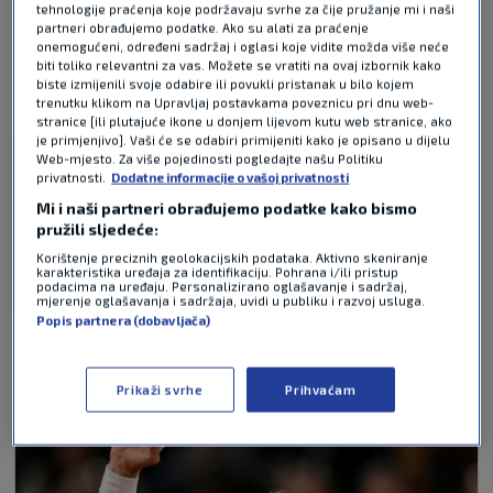
tehnologije praćenja koje podržavaju svrhe za čije pružanje mi i naši
partneri obrađujemo podatke. Ako su alati za praćenje
onemogućeni, određeni sadržaj i oglasi koje vidite možda više neće
biti toliko relevantni za vas. Možete se vratiti na ovaj izbornik kako
Pošalji
biste izmijenili svoje odabire ili povukli pristanak u bilo kojem
trenutku klikom na Upravljaj postavkama poveznicu pri dnu web-
stranice [ili plutajuće ikone u donjem lijevom kutu web stranice, ako
je primjenjivo]. Vaši će se odabiri primijeniti kako je opisano u dijelu
Web-mjesto. Za više pojedinosti pogledajte našu Politiku
Hrvoje Čobanković
prije 3 mjeseci
privatnosti.
Dodatne informacije o vašoj privatnosti
Mi i naši partneri obrađujemo podatke kako bismo
Članak o ničemu
pružili sljedeće:
Korištenje preciznih geolokacijskih podataka. Aktivno skeniranje
karakteristika uređaja za identifikaciju. Pohrana i/ili pristup
Odgovor
podacima na uređaju. Personalizirano oglašavanje i sadržaj,
mjerenje oglašavanja i sadržaja, uvidi u publiku i razvoj usluga.
Popis partnera (dobavljača)
NAJČITANIJE VIJESTI - ROLAND GARROS
Prikaži svrhe
Prihvaćam