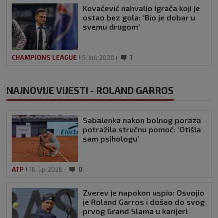
Kovačević nahvalio igrača koji je
ostao bez gola: ‘Bio je dobar u
svemu drugom’
CHAMPIONS LEAGUE
5. kol 2026
1
NAJNOVIJE VIJESTI - ROLAND GARROS
Sabalenka nakon bolnog poraza
potražila stručnu pomoć: ‘Otišla
sam psihologu’
ATP
16. lip 2026
0
Zverev je napokon uspio: Osvojio
je Roland Garros i došao do svog
prvog Grand Slama u karijeri