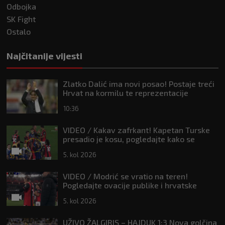
Odbojka
SK Fight
Ostalo
Najčitanije vijesti
Zlatko Dalić ima novi posao! Postaje treći
Hrvat na kormilu te reprezentacije
10:36
VIDEO / Kakav zafrkant! Kapetan Turske
presadio je kosu, pogledajte kako se
Modrić našalio s njim
5. kol 2026
VIDEO / Modrić se vratio na teren!
Pogledajte ovacije publike i hrvatske
zastave na tribinama
5. kol 2026
UŽIVO ŽALGIRIS – HAJDUK 1:3 Nova golčina