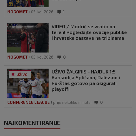
NOGOMET
05. kol 2026
1
VIDEO / Modrić se vratio na
teren! Pogledajte ovacije publike
i hrvatske zastave na tribinama
NOGOMET
05. kol 2026
0
UŽIVO ŽALGIRIS - HAJDUK 1:5
UŽIVO
Rapsodija Splićana, Dalisson i
Pukštas gotovo pa osigurali
playoff!
CONFERENCE LEAGUE
prije nekoliko minuta
0
NAJKOMENTIRANIJE