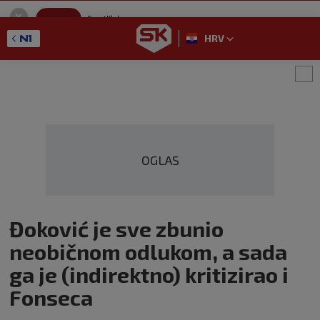
SportKlub
Instaliraj
Sport portal
HRV
GET - On the Google Play
OGLAS
Đoković je sve zbunio
neobičnom odlukom, a sada
ga je (indirektno) kritizirao i
Fonseca