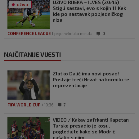
UŽIVO RIJEKA – ILVES (20:45)
UŽIVO
Stigli sastavi, evo s kojih 11 Kek
ide po nastavak pobjedničkog
niza
CONFERENCE LEAGUE
prije nekoliko minuta
0
NAJČITANIJE VIJESTI
Zlatko Dalić ima novi posao!
Postaje treći Hrvat na kormilu te
reprezentacije
FIFA WORLD CUP
10:36
7
VIDEO / Kakav zafrkant! Kapetan
Turske presadio je kosu,
pogledajte kako se Modrić
našalio s njim