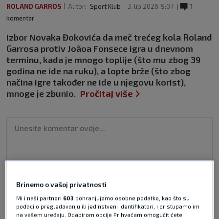
ROLAND GARROS
Autor:
Sport Klub
3. lip 2026
9:07
1
komentar
Izbor Novaka Đokovića da meč trećeg kola Roland
Garrosa protiv Joãoa Fonsece igra u dnevnom
terminu, kada je mnogo toplije (što mu zbog 39
godina ne ide na ruku), a lopte brže (što zbog
načina igre također ne ide u njegovu korist),
mnoge je zbunio.
Pročitaj više
Pošalji odgovor
Brinemo o vašoj privatnosti
Mi i naši partneri
603
pohranjujemo osobne podatke, kao što su
podaci o pregledavanju ili jedinstveni identifikatori, i pristupamo im
na vašem uređaju. Odabirom opcije Prihvaćam omogućit ćete