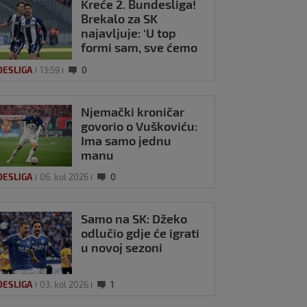
Kreće 2. Bundesliga!
Brekalo za SK
najavljuje: ‘U top
formi sam, sve ćemo
iznenaditi’
DESLIGA
13:59
0
Njemački kroničar
ica najbolji Hrvat
govorio o Vuškoviću:
ndesligi, Füllkrug
Ima samo jednu
č kola
manu
u 2023
0
DESLIGA
06. kol 2026
0
Samo na SK: Džeko
odlučio gdje će igrati
u novoj sezoni
DESLIGA
03. kol 2026
1