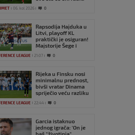
OMET
06. kol 2026
0
Rapsodija Hajduka u
Litvi, playoff KL
praktički je osiguran!
Majstorije Šege i
Pajazitija
FERENCE LEAGUE
21:07
0
Rijeka u Finsku nosi
minimalnu prednost,
bivši vratar Dinama
spriječio veću razliku
FERENCE LEAGUE
22:44
0
Garcia istaknuo
jednog igrača: 'On je
baš "životinja",