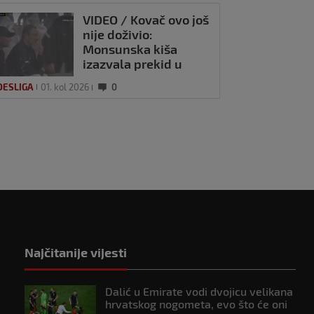
VIDEO / Kovač ovo još
nije doživio:
Monsunska kiša
izazvala prekid u
pobjedi Borussije
DESLIGA
01. kol 2026
0
Najčitanije vijesti
Dalić u Emirate vodi dvojicu velikana
hrvatskog nogometa, evo što će oni