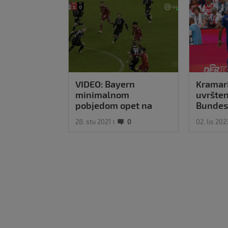
VIDEO: Bayern
Kramar
minimalnom
uvršten
pobjedom opet na
Bundes
vrhu
28. stu 2021
0
02. lis 202