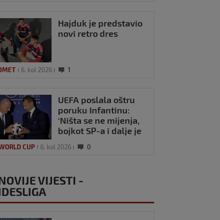
Hajduk je predstavio
novi retro dres
OMET
6. kol 2026
1
UEFA poslala oštru
poruku Infantinu:
‘Ništa se ne mijenja,
bojkot SP-a i dalje je
na snazi’
 WORLD CUP
6. kol 2026
0
NOVIJE VIJESTI -
DESLIGA