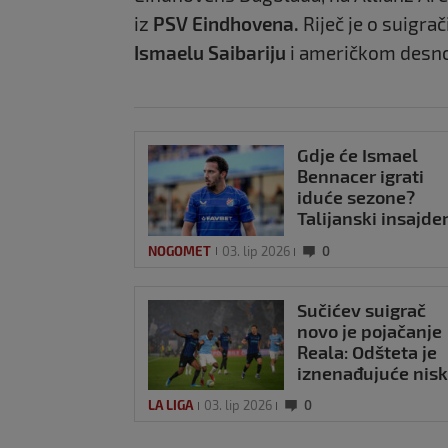
iz
PSV Eindhovena.
Riječ je o suigra
Ismaelu Saibariju
i američkom des
Gdje će Ismael
Bennacer igrati
iduće sezone?
Talijanski insajder
Ništa od Dinama
NOGOMET
03. lip 2026
0
Sučićev suigrač
novo je pojačanje
Reala: Odšteta je
iznenađujuće nis
LA LIGA
03. lip 2026
0