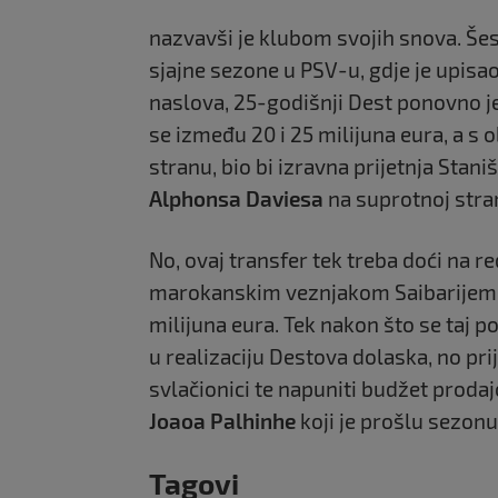
nazvavši je klubom svojih snova. Še
sjajne sezone u PSV-u, gdje je upisao
naslova, 25-godišnji Dest ponovno je
se između 20 i 25 milijuna eura, a s o
stranu, bio bi izravna prijetnja Stani
Alphonsa Daviesa
na suprotnoj stran
No, ovaj transfer tek treba doći na r
marokanskim veznjakom Saibarijem, 
milijuna eura. Tek nakon što se taj p
u realizaciju Destova dolaska, no pri
svlačionici te napuniti budžet prodaj
Joaoa Palhinhe
koji je prošlu sezon
Tagovi