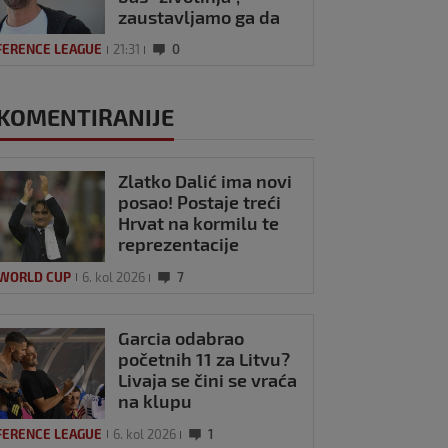
zaustavljamo ga da
ne trenira tako'
FERENCE LEAGUE
21:31
0
KOMENTIRANIJE
Zlatko Dalić ima novi
posao! Postaje treći
Hrvat na kormilu te
reprezentacije
 WORLD CUP
6. kol 2026
7
Garcia odabrao
početnih 11 za Litvu?
Livaja se čini se vraća
na klupu
FERENCE LEAGUE
6. kol 2026
1