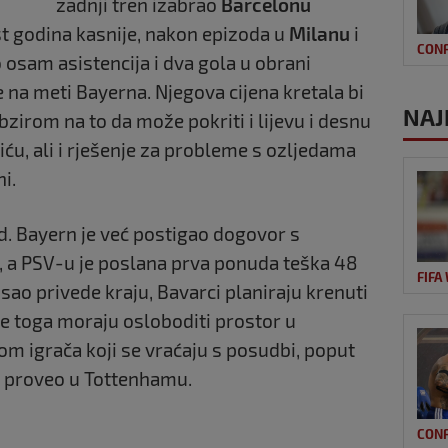
zadnji tren izabrao
Barcelonu
st godina kasnije, nakon epizoda u
Milanu
i
CON
 osam asistencija i dva gola u obrani
 na meti Bayerna. Njegova cijena kretala bi
NAJ
bzirom na to da može pokriti i lijevu i desnu
šiću, ali i rješenje za probleme s ozljedama
i.
ed. Bayern je već postigao dogovor s
a PSV-u je poslana prva ponuda teška 48
FIFA
osao privede kraju, Bavarci planiraju krenuti
je toga moraju osloboditi prostor u
om igrača koji se vraćaju s posudbi, poput
u proveo u Tottenhamu.
CON