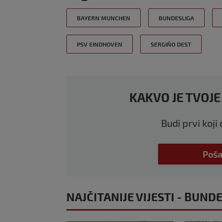
BAYERN MUNCHEN
BUNDESLIGA
PSV EINDHOVEN
SERGIÑO DEST
KAKVO JE TVOJE
Budi prvi koji
Poša
NAJČITANIJE VIJESTI - BUND