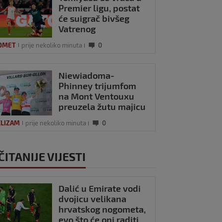
Premier ligu, postat
će suigrač bivšeg
Vatrenog
OMET
prije nekoliko minuta
0
Niewiadoma-
Phinney trijumfom
na Mont Ventouxu
preuzela žutu majicu
KLIZAM
prije nekoliko minuta
0
ČITANIJE VIJESTI
Dalić u Emirate vodi
dvojicu velikana
hrvatskog nogometa,
evo što će oni raditi