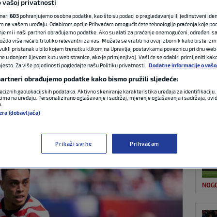
 vašoj privatnosti
tneri
603
pohranjujemo osobne podatke, kao što su podaci o pregledavanju ili jedinstveni identi
m na vašem uređaju. Odabirom opcije Prihvaćam omogućit ćete tehnologije praćenja koje po
NAJ
Stanišića: U Bayern
nje mi i naši partneri obrađujemo podatke. Ako su alati za praćenje onemogućeni, određeni sa
ožda više neće biti toliko relevantni za vas. Možete se vratiti na ovaj izbornik kako biste izmi
ovukli pristanak u bilo kojem trenutku klikom na Upravljaj postavkama poveznicu pri dnu web-
 konkurencija?
ne u donjem lijevom kutu web stranice, ako je primjenjivo]. Vaši će se odabiri primijeniti kak
esto. Za više pojedinosti pogledajte našu Politiku privatnosti.
Dodatne informacije o vašo
 partneri obrađujemo podatke kako bismo pružili sljedeće:
0 komentara
eciznih geolokacijskih podataka. Aktivno skeniranje karakteristika uređaja za identifikaciju. 
ima na uređaju. Personalizirano oglašavanje i sadržaj, mjerenje oglašavanja i sadržaja, uvidi
a.
KOŠ
era (dobavljača)
Prikaži svrhe
Prihvaćam
NOG