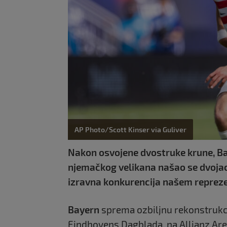
AP Photo/Scott Kinser via Guliver
Nakon osvojene dvostruke krune, Bay
njemačkog velikana našao se dvojac i
izravna konkurencija našem repreze
Bayern
sprema ozbiljnu rekonstrukc
Eindhovens Dagblada, na Allianz Are