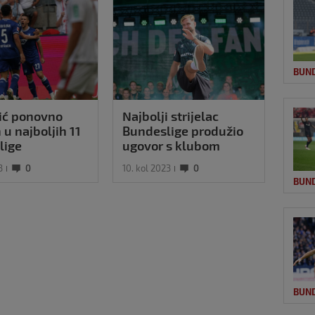
BUN
ić ponovno
Najbolji strijelac
Magl
 u najboljih 11
Bundeslige produžio
u Bu
lige
ugovor s klubom
igra
3
0
10. kol 2023
0
27. st
BUN
BUN