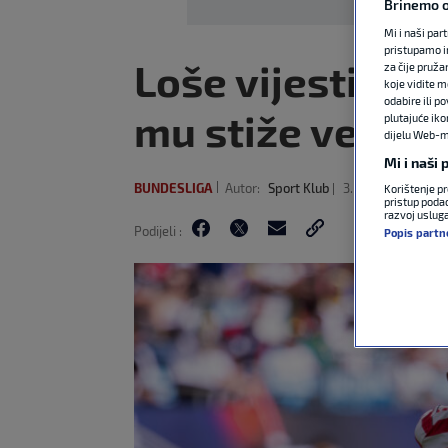
Brinemo o
Mi i naši par
pristupamo i
Loše vijesti za 
za čije pruža
koje vidite m
odabire ili p
mu stiže velika
plutajuće iko
dijelu Web-mj
Mi i naši
BUNDESLIGA
Autor:
Sport Klub
3. lip 2026
13:50
Korištenje pr
pristup podac
razvoj uslug
Podijeli :
Popis partn