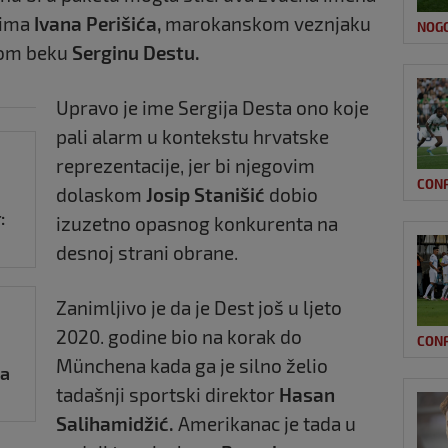
čima
Ivana Perišića,
marokanskom veznjaku
NOG
nom beku
Serginu Destu.
Upravo je ime Sergija Desta ono koje
pali alarm u kontekstu hrvatske
reprezentacije, jer bi njegovim
CON
dolaskom
Josip Stanišić
dobio
:
izuzetno opasnog konkurenta na
desnoj strani obrane.
Zanimljivo je da je Dest još u ljeto
2020. godine bio na korak do
CON
Münchena kada ga je silno želio
ka
tadašnji sportski direktor
Hasan
Salihamidžić.
Amerikanac je tada u