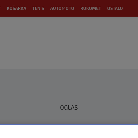
T
KOŠARKA
TENIS
AUTOMOTO
RUKOMET
OSTALO
OGLAS