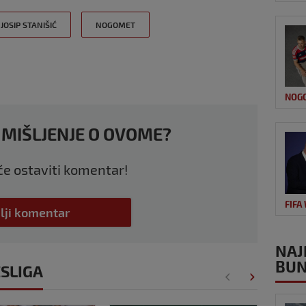
JOSIP STANIŠIĆ
NOGOMET
NOG
 MIŠLJENJE O OVOME?
 će ostaviti komentar!
FIFA
lji komentar
NAJ
BUN
ESLIGA