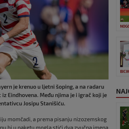
NOG
BICI
ern je krenuo u ljetni šoping, a na radaru
NAJ
z Eindhovena. Među njima je i igrač koji je
ntativcu Josipu Stanišiću.
iju momčadi, a prema pisanju nizozemskog
nu bi u paketu mogla stići dva zvučna imena