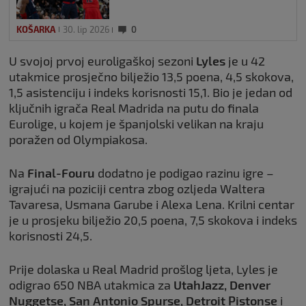
KOŠARKA
30. lip 2026
0
U svojoj prvoj euroligaškoj sezoni
Lyles
je u 42
utakmice prosječno bilježio 13,5 poena, 4,5 skokova,
1,5 asistenciju i indeks korisnosti 15,1. Bio je jedan od
ključnih igrača Real Madrida na putu do finala
Eurolige, u kojem je španjolski velikan na kraju
poražen od Olympiakosa.
Na
Final-Fouru
dodatno je podigao razinu igre –
igrajući na poziciji centra zbog ozljeda Waltera
Tavaresa, Usmana Garube i Alexa Lena. Krilni centar
je u prosjeku bilježio 20,5 poena, 7,5 skokova i indeks
korisnosti 24,5.
Prije dolaska u Real Madrid prošlog ljeta, Lyles je
odigrao 650 NBA utakmica za
UtahJazz, Denver
Nuggetse, San Antonio Spurse, Detroit Pistonse
i