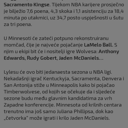
Sacramento Kingse
. Tijekom NBA karijere prosječno
je bilježio 7,6 poena, 4,3 skoka i 1,1 asistenciju za 18,4
minuta po utakmici, uz 34,7 posto uspješnosti u šutu
za tri poena.
U Minnesoti će zateći potpuno rekonstruiranu
momčad, čije je najveće pojačanje
LaMelo Ball.
S
njim u ekipi bit će i nositelji igre Wolvesa:
Anthony
Edwards, Rudy Gobert, Jaden McDaniels…
Lylesu će ovo biti jedanaesta sezona u NBA ligi.
Nekadašnji igrač Kentuckyja, Sacramenta, Denvera i
San Antonija stiže u Minneapolis kako bi pojačao
Timberwolvese, od kojih se očekuje da i sljedeće
sezone budu među glavnim kandidatima za vrh
Zapadne konferencije. Minnesota od krilnih centara
trenutno ima još samo Juliana Phillipsa, dok kao
„četvorka“ može igrati i krilo Jaden McDaniels.