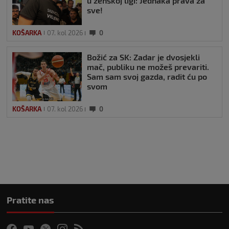
u ženskoj ligi: Jednaka prava za
sve!
KOŠARKA
07. kol 2026
0
Božić za SK: Zadar je dvosjekli
mač, publiku ne možeš prevariti.
Sam sam svoj gazda, radit ću po
svom
KOŠARKA
07. kol 2026
0
Pratite nas