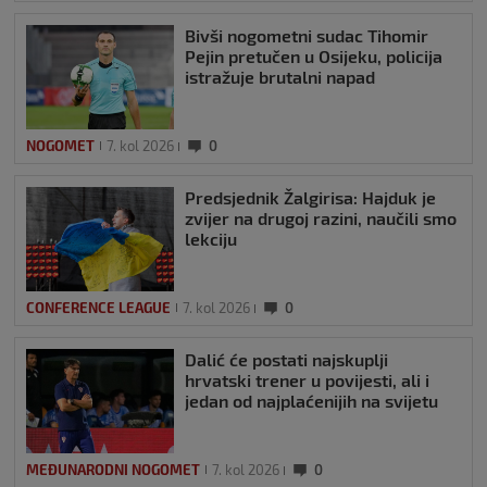
Bivši nogometni sudac Tihomir
Pejin pretučen u Osijeku, policija
istražuje brutalni napad
NOGOMET
7. kol 2026
0
Predsjednik Žalgirisa: Hajduk je
zvijer na drugoj razini, naučili smo
lekciju
CONFERENCE LEAGUE
7. kol 2026
0
Dalić će postati najskuplji
hrvatski trener u povijesti, ali i
jedan od najplaćenijih na svijetu
MEĐUNARODNI NOGOMET
7. kol 2026
0