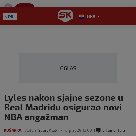
SportKlub
Instaliraj
Sport portal
HRV
GET - On the Google Play
OGLAS
Lyles nakon sjajne sezone u
Real Madridu osigurao novi
NBA angažman
KOŠARKA
Autor:
Sport Klub
4. srp 2026
13:00
0 komentara