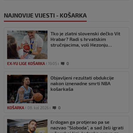
NAJNOVIJE VIJESTI - KOŠARKA
Tko je zlatni slovenski dečko Vit
Hrabar? Radi s hrvatskim
stručnjacima, voli Hezonju…
EX-YU LIGE KOŠARKA
19:05
0
Objavljeni rezultati obdukcije
nakon iznenadne smrti NBA
košarkaša
KOŠARKA
08. kol 2026
0
Erdogan ga protjerao pa se
nazvao “Sloboda”, a sad želi igrati