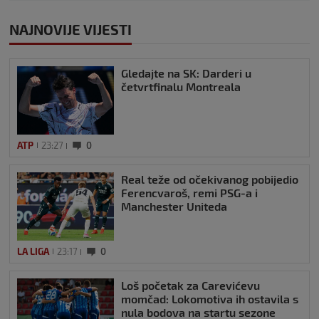
NAJNOVIJE VIJESTI
Gledajte na SK: Darderi u
četvrtfinalu Montreala
ATP
23:27
0
Real teže od očekivanog pobijedio
Ferencvaroš, remi PSG-a i
Manchester Uniteda
LA LIGA
23:17
0
Loš početak za Carevićevu
momčad: Lokomotiva ih ostavila s
nula bodova na startu sezone