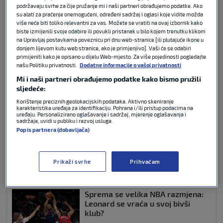
podržavaju svrhe za čije pružanje mi i naši partneri obrađujemo podatke. Ako
Nakon jedne sezone provedene u
Real Madridu,
su alati za praćenje onemogućeni, određeni sadržaj i oglasi koje vidite možda
kanadski krilni centar vraća se u
NBA
ligu, gdje će
više neće biti toliko relevantni za vas. Možete se vratiti na ovaj izbornik kako
biste izmijenili svoje odabire ili povukli pristanak u bilo kojem trenutku klikom
obući dres
Minnesote.
Tridesetogodišnji košarkaš
na Upravljaj postavkama poveznicu pri dnu web-stranice [ili plutajuće ikone u
imao je odličnu debitantsku sezonu u Euroligi, nakon
donjem lijevom kutu web stranice, ako je primjenjivo]. Vaši će se odabiri
što je prvih deset godina profesionalne karijere
primijeniti kako je opisano u dijelu Web-mjesto. Za više pojedinosti pogledajte
našu Politiku privatnosti.
Dodatne informacije o vašoj privatnosti
proveo u najjačoj ligi svijeta.
Mi i naši partneri obrađujemo podatke kako bismo pružili
sljedeće:
Korištenje preciznih geolokacijskih podataka. Aktivno skeniranje
karakteristika uređaja za identifikaciju. Pohrana i/ili pristup podacima na
NBA bomba: Celticsi razmijenili
uređaju. Personalizirano oglašavanje i sadržaj, mjerenje oglašavanja i
sadržaja, uvidi u publiku i razvoj usluga.
jednu od najvećih zvijezda, a u
Popis partnera (dobavljača)
Boston stiže Paul George!
Prikaži svrhe
Prihvaćam
KOŠARKA
02. srp 2026
0
Sprema se velika NBA razmjena:
Leonard se vraća u svoj bivši
klub?