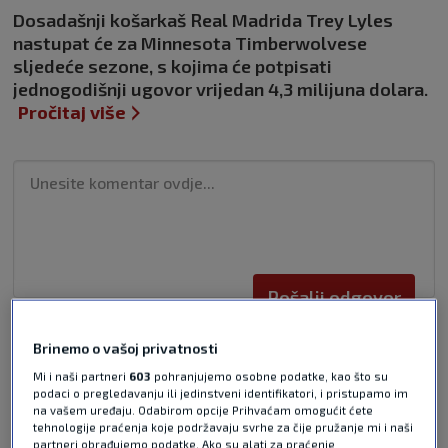
Dosadašnji košarkaš Real Madrida Trey Lyles
nastupat će za Minnesota Timberwolvese
sljedeće sezone, s kojima će potpisati
jednogodišnji ugovor vrijedan 4,3 milijuna dolara.
Pročitaj više
Pošalji odgovor
Brinemo o vašoj privatnosti
Mi i naši partneri
603
pohranjujemo osobne podatke, kao što su
podaci o pregledavanju ili jedinstveni identifikatori, i pristupamo im
na vašem uređaju. Odabirom opcije Prihvaćam omogućit ćete
tehnologije praćenja koje podržavaju svrhe za čije pružanje mi i naši
Pošalji
partneri obrađujemo podatke. Ako su alati za praćenje