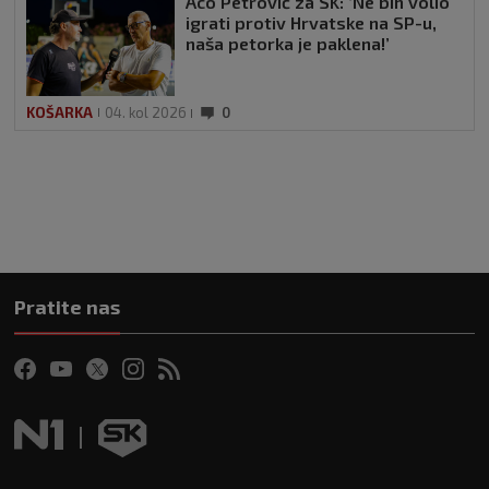
Aco Petrović za SK: ‘Ne bih volio
igrati protiv Hrvatske na SP-u,
naša petorka je paklena!’
KOŠARKA
04. kol 2026
0
Pratite nas