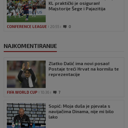
KL praktički je osiguran!
Majstorije Šege i Pajazitija
CONFERENCE LEAGUE
20:55
0
NAJKOMENTIRANIJE
Zlatko Dalić ima novi posao!
Postaje treći Hrvat na kormilu te
reprezentacije
FIFA WORLD CUP
10:36
7
Sopić: Moja duša je pjevala s
navijačima Dinama, nije mi bilo
lako