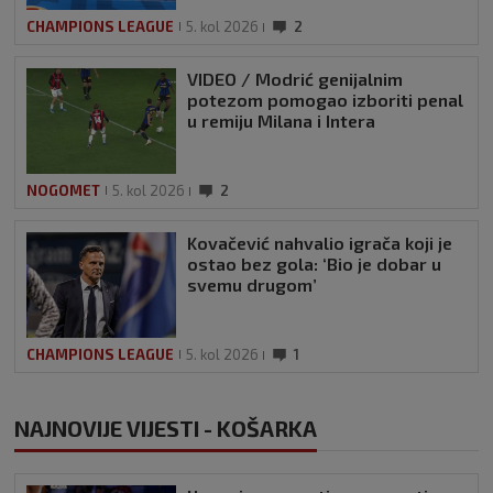
CHAMPIONS LEAGUE
5. kol 2026
2
VIDEO / Modrić genijalnim
potezom pomogao izboriti penal
u remiju Milana i Intera
NOGOMET
5. kol 2026
2
Kovačević nahvalio igrača koji je
ostao bez gola: ‘Bio je dobar u
svemu drugom’
CHAMPIONS LEAGUE
5. kol 2026
1
NAJNOVIJE VIJESTI - KOŠARKA