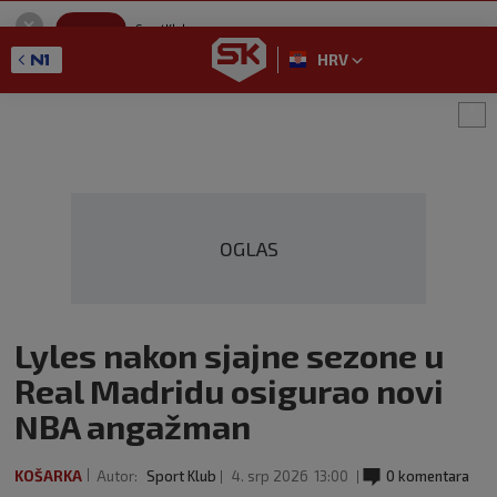
SportKlub
Instaliraj
Sport portal
HRV
GET - On the Google Play
OGLAS
Lyles nakon sjajne sezone u
Real Madridu osigurao novi
NBA angažman
KOŠARKA
Autor:
Sport Klub
4. srp 2026
13:00
0 komentara