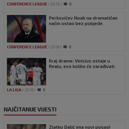
CONFERENCE LEAGUE
20:55
0
Perkovićev Noah na dramatičan
način ostao bez pobjede
CONFERENCE LEAGUE
20:18
0
Kraj drame: Vinicius ostaje u
Realu, evo koliko će zarađivati
LA LIGA
20:10
0
NAJČITANIJE VIJESTI
Zlatko Dalić ima novi posao!