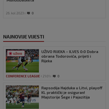
26. kol 2023
0
NAJNOVIJE VIJESTI
UŽIVO RIJEKA – ILVES 0:0 Dobra
UŽIVO
obrana Todorovića, prijeti i
Rijeka
CONFERENCE LEAGUE
21:01
0
Rapsodija Hajduka u Litvi, playoff
KL praktički je osiguran!
Majstorije Šege i Pajazitija