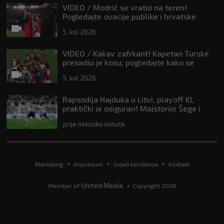
VIDEO / Modrić se vratio na teren!
Pogledajte ovacije publike i hrvatske
zastave na tribinama
5. kol 2026
VIDEO / Kakav zafrkant! Kapetan Turske
presadio je kosu, pogledajte kako se
Modrić našalio s njim
5. kol 2026
Rapsodija Hajduka u Litvi, playoff KL
praktički je osiguran! Majstorije Šege i
Pajazitija
prije nekoliko minuta
Marketing
Impresum
Uvjeti korištenja
Kontakt
United Media
Member of
Copyright 2026