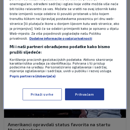
onemogućeni, određeni sadržaj i oglasi koje vidite možda više neće
biti toliko relevantni za vas. Možete se vratiti na ovaj izbornik kako
biste izmijenili svoje odabire ili povukli pristanak u bilo kojem
trenutku klikom na Upravljaj postavkama poveznicu pri dnu web-
NAJČITANIJE VIJESTI - KOŠARKA
stranice [ili plutajuće ikone u donjem lijevom kutu web stranice, ako
je primjenjivo]. Vaši će se odabiri primijeniti kako je opisano u dijelu
Web-mjesto. Za više pojedinosti pogledajte našu Politiku
privatnosti.
Dodatne informacije o vašoj privatnosti
Mi i naši partneri obrađujemo podatke kako bismo
pružili sljedeće:
Korištenje preciznih geolokacijskih podataka. Aktivno skeniranje
karakteristika uređaja za identifikaciju. Pohrana i/ili pristup
podacima na uređaju. Personalizirano oglašavanje i sadržaj,
mjerenje oglašavanja i sadržaja, uvidi u publiku i razvoj usluga.
Popis partnera (dobavljača)
Prikaži svrhe
Prihvaćam
Amerikanci opravdali status favorita na startu
Mundobasketa