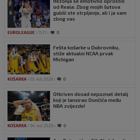
Hezonja se emotivno oprostio
od Reala: Zbog mojih šutova
gubili ste strpljenje, ali i ja sam
zbog vas
EUROLEAGUE
11:37
0
Fešta košarke u Dubrovniku,
stiže aktualni NCAA prvak
Michigan
KOŠARKA
05. kol 2026
0
Otkriven dosad nepoznat detalj
koji je lansirao Dončića među
NBA zvijezde!
KOŠARKA
04. kol 2026
0