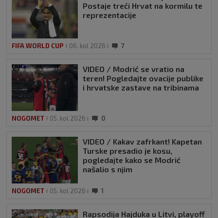
Postaje treći Hrvat na kormilu te
reprezentacije
FIFA WORLD CUP
06. kol 2026
7
VIDEO / Modrić se vratio na
teren! Pogledajte ovacije publike
i hrvatske zastave na tribinama
NOGOMET
05. kol 2026
0
VIDEO / Kakav zafrkant! Kapetan
Turske presadio je kosu,
pogledajte kako se Modrić
našalio s njim
NOGOMET
05. kol 2026
1
Rapsodija Hajduka u Litvi, playoff