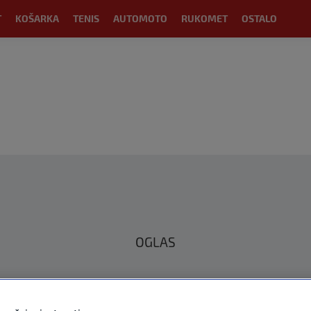
T
KOŠARKA
TENIS
AUTOMOTO
RUKOMET
OSTALO
OGLAS