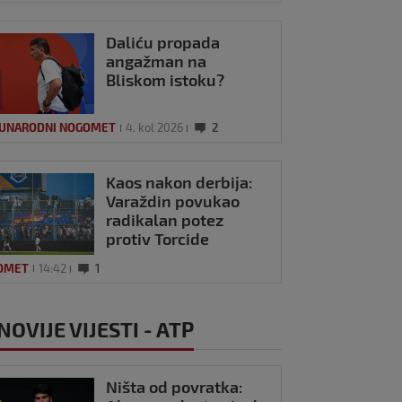
Daliću propada
angažman na
Bliskom istoku?
UNARODNI NOGOMET
4. kol 2026
2
Kaos nakon derbija:
Varaždin povukao
radikalan potez
protiv Torcide
OMET
14:42
1
NOVIJE VIJESTI - ATP
Ništa od povratka: