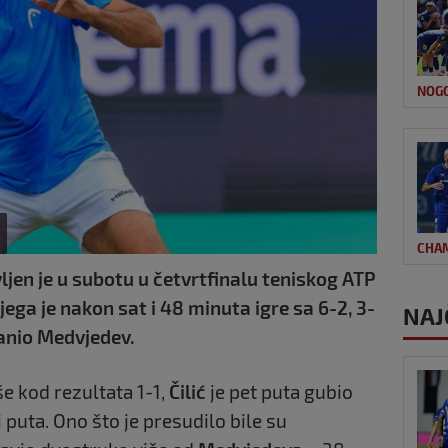
NOG
CHA
ljen je u subotu u četvrtfinalu teniskog ATP
jega je nakon sat i 48 minuta igre sa 6-2, 3-
NAJ
Danio Medvjedev.
še kod rezultata 1-1,
Čilić
je pet puta gubio
i puta. Ono što je presudilo bile su