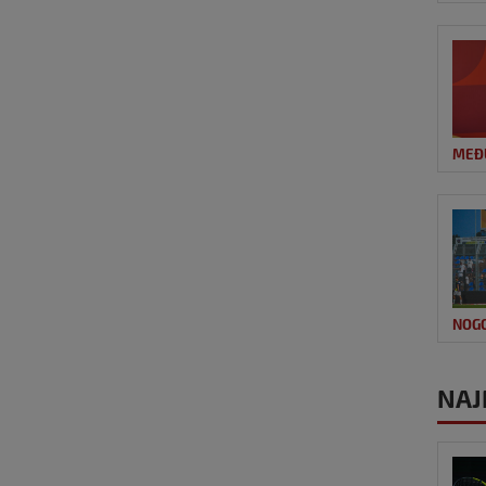
MEĐ
NOG
NAJ