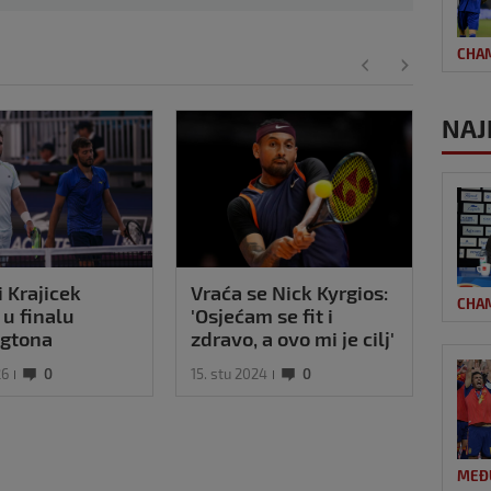
CHA
NAJ
i Krajicek
Vraća se Nick Kyrgios:
CHA
 u finalu
'Osjećam se fit i
gtona
zdravo, a ovo mi je cilj'
26
0
15. stu 2024
0
MEĐ