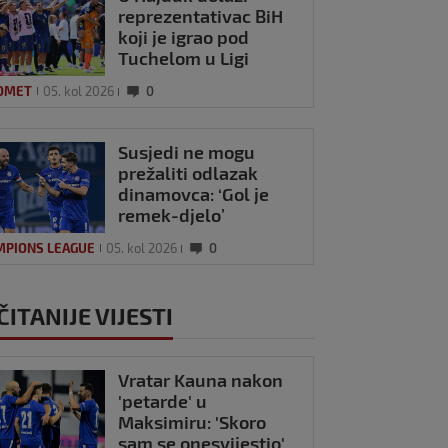
reprezentativac BiH
koji je igrao pod
Tuchelom u Ligi
prvaka?
OMET
05. kol 2026
0
Susjedi ne mogu
prežaliti odlazak
dinamovca: ‘Gol je
remek-djelo’
MPIONS LEAGUE
05. kol 2026
0
ČITANIJE VIJESTI
Vratar Kauna nakon
'petarde' u
Maksimiru: 'Skoro
sam se onesvijestio'