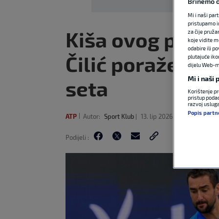
Brinemo o
Mi i naši par
pristupamo i
Kiša ovog puta n
za čije pruža
koje vidite m
odabire ili p
Čilić poražen o
plutajuće iko
dijelu Web-mj
Mi i naši
seta
Korištenje pr
pristup podac
razvoj uslug
Popis partn
ATP
Autor:
Sport Klub
13. lip 2026
14:55
0 k
Podijeli :