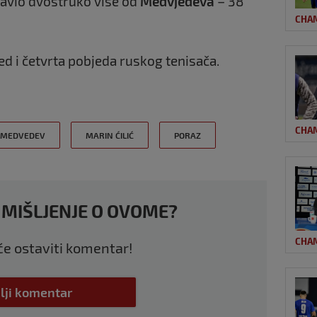
pravio dvostruko više od
Medvjedeva
– 38
CHA
ed i četvrta pobjeda ruskog tenisača.
CHA
 MEDVEDEV
MARIN ĆILIĆ
PORAZ
 MIŠLJENJE O OVOME?
CHA
 će ostaviti komentar!
lji komentar