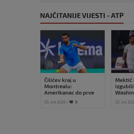
NAJČITANIJE VIJESTI - ATP
Čilićev kraj u
Mektić 
Montrealu:
izgubili
Amerikanac do prve
Washin
pobjede u
05. kol 2026
0
02. kol 20
međusobnim
ogledima