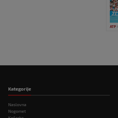
ATP
Kategorije
Naslovna
Nogomet
Košarka