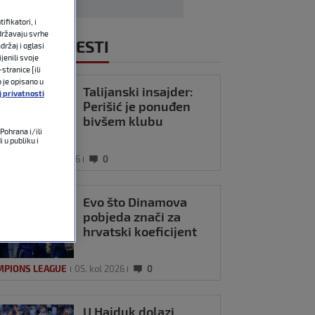
fikatori, i
državaju svrhe
NOVIJE VIJESTI
držaj i oglasi
jenili svoje
stranice [ili
o je opisano u
Talijanski insajder:
j privatnosti
Perišić je ponuđen
bivšem klubu
Pohrana i/ili
 u publiku i
OMET
05. kol 2026
0
Evo što Dinamova
pobjeda znači za
hrvatski koeficijent
MPIONS LEAGUE
05. kol 2026
0
U Hajduk dolazi