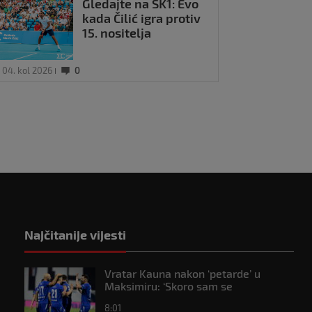
Gledajte na SK1: Evo
kada Čilić igra protiv
15. nositelja
04. kol 2026
0
Najčitanije vijesti
Vratar Kauna nakon ‘petarde’ u
Maksimiru: ‘Skoro sam se
onesvijestio’
8:01