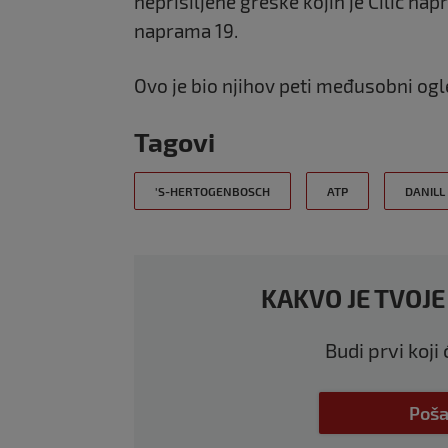
neprisiljene greške kojih je Čilić na
naprama 19.
Ovo je bio njihov peti međusobni ogl
Tagovi
'S-HERTOGENBOSCH
ATP
DANILL
KAKVO JE TVOJE
Budi prvi koji
Poša