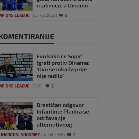
utakmicu, a Dinamo
ono što mu je trebalo
MPIONS LEAGUE
05. kol 2026
0
KOMENTIRANIJE
Evo kako će Sopić
igrati protiv Dinama:
‘Ovo se nikada prije
nije radilo’
MPIONS LEAGUE
15:41
2
Drastičan odgovor
Infantinu: Planira se
održavanje
alternativnog
Svjetskog prvenstva?
UNARODNI NOGOMET
4. kol 2026
2