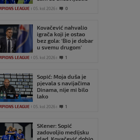
MPIONS LEAGUE
05. kol 2026
0
Kovačević nahvalio
igrača koji je ostao
bez gola: 'Bio je dobar
u svemu drugom'
MPIONS LEAGUE
05. kol 2026
1
Sopić: Moja duša je
pjevala s navijačima
Dinama, nije mi bilo
lako
MPIONS LEAGUE
05. kol 2026
1
SKener: Sopić
zadovoljio medijsku
glad, Kovačević dobio