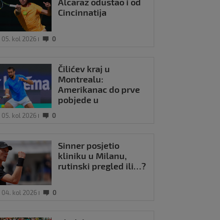
Alcaraz odustao i od
Cincinnatija
05. kol 2026
0
Čilićev kraj u
Montrealu:
Amerikanac do prve
pobjede u
međusobnim
05. kol 2026
0
ogledima
Sinner posjetio
kliniku u Milanu,
rutinski pregled ili…?
04. kol 2026
0