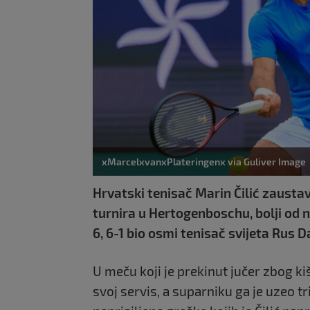
xMarcelxvanxPlateringenx via Guliver Image
Hrvatski tenisač Marin Čilić zaustav
turnira u Hertogenboschu, bolji od n
6, 6-1 bio osmi tenisač svijeta Rus 
U meču koji je prekinut jučer zbog ki
svoj servis, a suparniku ga je uzeo tr