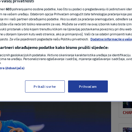
 vašoj privatnosti
tneri
603
pohranjujemo osobne podatke, kao što su podaci o pregledavanju ili jedinstveni identi
m na vašem uređaju. Odabirom opcije Prihvaćam omogućit ćete tehnologije praćenja koje po
NAJ
ije donijela sreću:
nje mi i naši partneri obrađujemo podatke. Ako su alati za praćenje onemogućeni, određeni sa
ožda više neće biti toliko relevantni za vas. Možete se vratiti na ovaj izbornik kako biste izmi
ovukli pristanak u bilo kojem trenutku klikom na Upravljaj postavkama poveznicu pri dnu web-
d Medvjedeva u tri
ne u donjem lijevom kutu web stranice, ako je primjenjivo]. Vaši će se odabiri primijeniti kak
esto. Za više pojedinosti pogledajte našu Politiku privatnosti.
Dodatne informacije o vašo
 partneri obrađujemo podatke kako bismo pružili sljedeće:
eciznih geolokacijskih podataka. Aktivno skeniranje karakteristika uređaja za identifikaciju. 
ima na uređaju. Personalizirano oglašavanje i sadržaj, mjerenje oglašavanja i sadržaja, uvidi
a.
NOG
era (dobavljača)
omentara
Prikaži svrhe
Prihvaćam
CHA