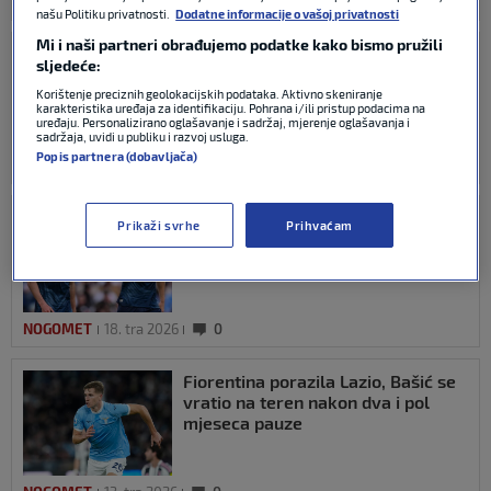
NOGOMET
27. tra 2026
0
našu Politiku privatnosti.
Dodatne informacije o vašoj privatnosti
Mi i naši partneri obrađujemo podatke kako bismo pružili
Atalanta bez finala Kupa: Pašalić
sljedeće:
golom odveo ‘Božicu’ u produžetke,
a onda promašio penal u
Korištenje preciznih geolokacijskih podataka. Aktivno skeniranje
karakteristika uređaja za identifikaciju. Pohrana i/ili pristup podacima na
raspucavanju
uređaju. Personalizirano oglašavanje i sadržaj, mjerenje oglašavanja i
sadržaja, uvidi u publiku i razvoj usluga.
Popis partnera (dobavljača)
NOGOMET
22. tra 2026
0
Hrvatski veznjak se oporavio i
Prikaži svrhe
Prihvaćam
zabio prvi gol nakon pola godine
NOGOMET
18. tra 2026
0
Fiorentina porazila Lazio, Bašić se
vratio na teren nakon dva i pol
mjeseca pauze