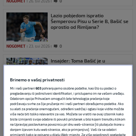
NOGOMET
26. svi 2026
0
Lazio pobjedom ispratio
Šemperovu Pisu u Serie B, Bašić se
oprostio od Rimljana?
NOGOMET
23. svi 2026
0
Insajder: Toma Bašić je u
pregovorima s novim klubom,
ostaje u Italiji
Brinemo o vašoj privatnosti
Mi i naši partneri
603
pohranjujemo osobne podatke, kao što su podaci o
NOGOMET
20. svi 2026
0
pregledavanju ili jedinstveni identifikatori, i pristupamo im na vašem uređaju.
Odabirom opcije Prihvaćam omogućit ćete tehnologije praćenja koje
podržavaju svrhe za čije pružanje mi i naši partneri obrađujemo podatke. Ako
Bašić asistirao u ludom remiju
su alati za praćenje onemogućeni, određeni sadržaj i oglasi koje vidite možda
Lazija s Udineseom
više neće biti toliko relevantni za vas. Možete se vratiti na ovaj izbornik kako
biste izmijenili svoje odabire ili povukli pristanak u bilo kojem trenutku klikom
na Upravljaj postavkama poveznicu pri dnu web-stranice [ili plutajuće ikone u
donjem lijevom kutu web stranice, ako je primjenjivo]. Vaši će se odabiri
primijeniti kako je opisano u dijelu Web-mjesto. Za više pojedinosti pogledajte