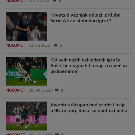
NOGOMET
13. tra 2026
0
Hrvatski veznjak odlazi iz kluba
Serie A kao slobodan igrač?
NOGOMET
03. tra 2026
0
‘Od svih naših ozlijeđenih igrača,
Bašić bi mogao biti onaj s najvećim
problemima’
NOGOMET
09. velj 2026
0
Juventus iščupao bod protiv Lazija
u 96. minuti, Bašić se opet ozlijedio