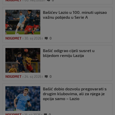
NOGOMET
08. velj 2026
0
Bašićev Lazio u 100. minuti upisao
važnu pobjedu u Serie A
NOGOMET
30. sij 2026
0
Bašić odigrao cijeli susret u
blijedom remiju Lazija
NOGOMET
24. sij 2026
0
Bašić dobio dozvolu pregovarati s
drugim klubovima, ali za njega je
opcija samo – Lazio
NOGOMET
16. sij 2026
0