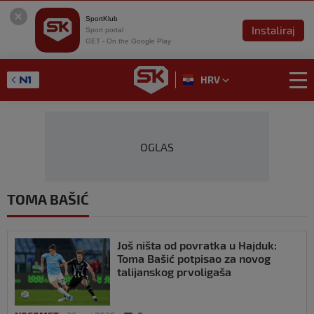
SportKlub
Instaliraj
Sport portal
GET - On the Google Play
HRV
OGLAS
TOMA BAŠIĆ
Još ništa od povratka u Hajduk:
Toma Bašić potpisao za novog
talijanskog prvoligaša