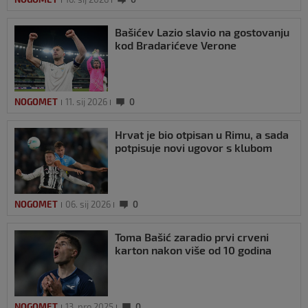
Bašićev Lazio slavio na gostovanju
kod Bradarićeve Verone
NOGOMET
11. sij 2026
0
Hrvat je bio otpisan u Rimu, a sada
potpisuje novi ugovor s klubom
NOGOMET
06. sij 2026
0
Toma Bašić zaradio prvi crveni
karton nakon više od 10 godina
NOGOMET
13. pro 2025
0