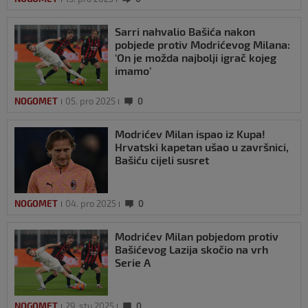
Sarri nahvalio Bašića nakon
pobjede protiv Modrićevog Milana:
‘On je možda najbolji igrač kojeg
imamo’
NOGOMET
05. pro 2025
0
Modrićev Milan ispao iz Kupa!
Hrvatski kapetan ušao u završnici,
Bašiću cijeli susret
NOGOMET
04. pro 2025
0
Modrićev Milan pobjedom protiv
Bašićevog Lazija skočio na vrh
Serie A
NOGOMET
29. stu 2025
0