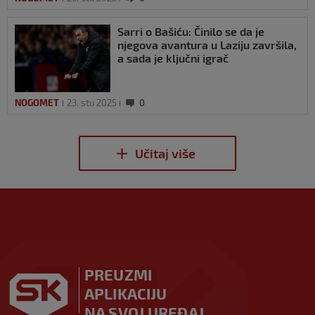
Sarri o Bašiću: Činilo se da je
njegova avantura u Laziju završila,
a sada je ključni igrač
NOGOMET
23. stu 2025
0
PREUZMI
APLIKACIJU
NA SVOJ UREĐAJ