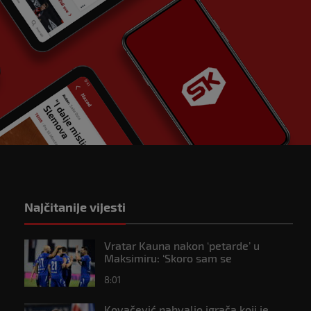
Najčitanije vijesti
Vratar Kauna nakon ‘petarde’ u
Maksimiru: ‘Skoro sam se
onesvijestio’
8:01
Kovačević nahvalio igrača koji je