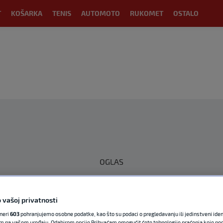
T
KOŠARKA
TENIS
AUTOMOTO
RUKOMET
OSTALO
OGLAS
 vašoj privatnosti
tneri
603
pohranjujemo osobne podatke, kao što su podaci o pregledavanju ili jedinstveni identi
m na vašem uređaju. Odabirom opcije Prihvaćam omogućit ćete tehnologije praćenja koje po