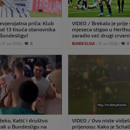
evjerojatna priča: Klub
VIDEO / Brekalo je prije
 od 13 tisuća stanovnika
mjeseca stigao u Herthu,
 Bundesligu!
zaradio već drugi crveni
17. svi 2026
0
BUNDESLIGA
10. svi 2026
0
eko, Katić i društvo
VIDEO / Ovo niste vidjel
zak u Bundesligu na
prijenosu: Kako je Schal