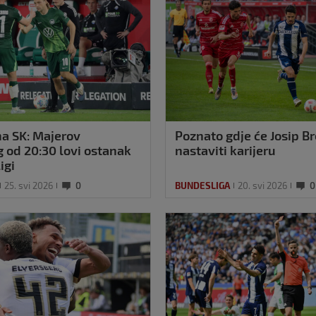
na SK: Majerov
Poznato gdje će Josip B
 od 20:30 lovi ostanak
nastaviti karijeru
igi
25. svi 2026
0
BUNDESLIGA
20. svi 2026
0