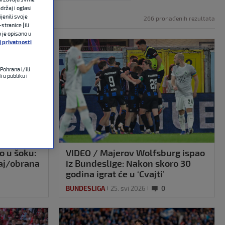
držaj i oglasi
jenili svoje
266 pronađenih rezultata
stranice [ili
o je opisano u
j privatnosti
Pohrana i/ili
 u publiku i
o u šoku:
VIDEO / Majerov Wolfsburg ispao
šaj/obrana
iz Bundeslige: Nakon skoro 30
godina igrat će u ‘Cvajti’
BUNDESLIGA
25. svi 2026
0