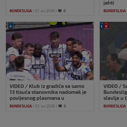
jahti
BUNDESLIGA
07. svi 2026
0
BUNDESLIGA
VIDEO / Klub iz gradića sa samo
VIDEO / S
13 tisuća stanovnika nadomak je
Bundeslig
povijesnog plasmana u
slavlje u
Bundesligu dva kola prije kraja
BUNDESLIGA
03. svi 2026
0
BUNDESLIGA