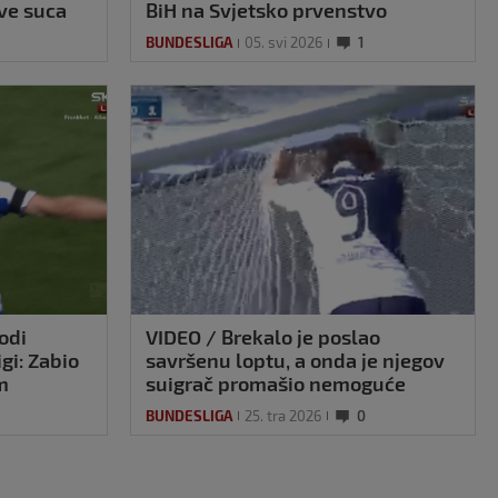
ve suca
BiH na Svjetsko prvenstvo
BUNDESLIGA
05. svi 2026
1
odi
VIDEO / Brekalo je poslao
gi: Zabio
savršenu loptu, a onda je njegov
m
suigrač promašio nemoguće
ivala!
BUNDESLIGA
25. tra 2026
0