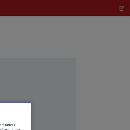
fikatori, i
državaju svrhe