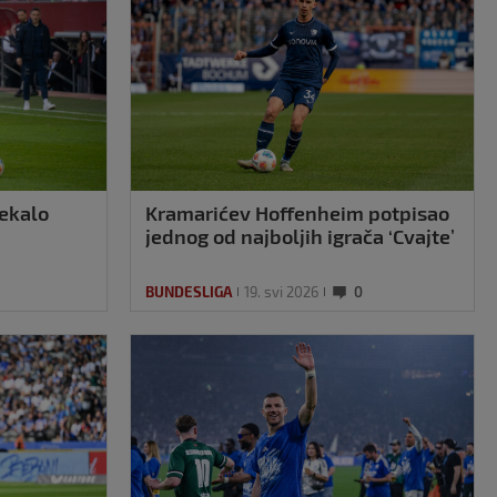
rekalo
Kramarićev Hoffenheim potpisao
jednog od najboljih igrača ‘Cvajte’
BUNDESLIGA
19. svi 2026
0