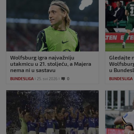
Wolfsburg igra najvažniju
Gledajte 
utakmicu u 21. stoljeću, a Majera
Wolfsburg
nema ni u sastavu
u Bundesl
BUNDESLIGA
25. svi 2026
0
BUNDESLIGA