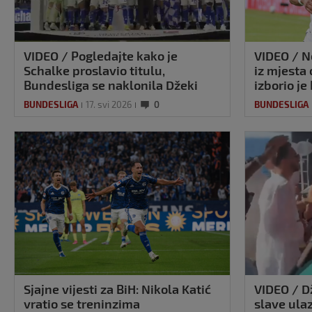
VIDEO / Pogledajte kako je
VIDEO / N
Schalke proslavio titulu,
iz mjesta
Bundesliga se naklonila Džeki
izborio je
BUNDESLIGA
17. svi 2026
0
BUNDESLIGA
Sjajne vijesti za BiH: Nikola Katić
VIDEO / Dž
vratio se treninzima
slave ula