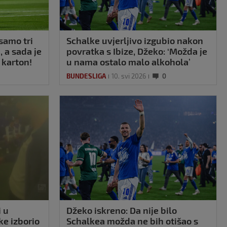
 samo tri
Schalke uvjerljivo izgubio nakon
 a sada je
povratka s Ibize, Džeko: ‘Možda je
 karton!
u nama ostalo malo alkohola’
BUNDESLIGA
10. svi 2026
0
i u
Džeko iskreno: Da nije bilo
ke izborio
Schalkea možda ne bih otišao s