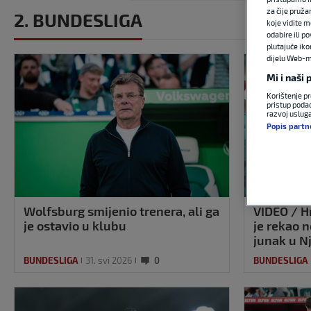
za čije pruža
2. BUNDESLIGA
koje vidite m
odabire ili p
plutajuće iko
dijelu Web-mj
Mi i naši
Korištenje pr
pristup podac
razvoj uslug
Popis partn
Wolfsburg smijenio trenera, ali ga
VIDEO / Hr
je ostavio u klubu
je rekao n
junak u N
BUNDESLIGA
31. svi 2026
0
BUNDESLIGA