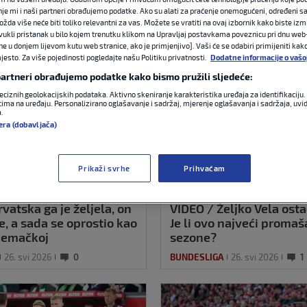
nje mi i naši partneri obrađujemo podatke. Ako su alati za praćenje onemogućeni, određeni sa
ožda više neće biti toliko relevantni za vas. Možete se vratiti na ovaj izbornik kako biste izmi
ovukli pristanak u bilo kojem trenutku klikom na Upravljaj postavkama poveznicu pri dnu web-
ne u donjem lijevom kutu web stranice, ako je primjenjivo]. Vaši će se odabiri primijeniti kak
esto. Za više pojedinosti pogledajte našu Politiku privatnosti.
Dodatne informacije o vašo
 partneri obrađujemo podatke kako bismo pružili sljedeće:
eciznih geolokacijskih podataka. Aktivno skeniranje karakteristika uređaja za identifikaciju. 
ima na uređaju. Personalizirano oglašavanje i sadržaj, mjerenje oglašavanja i sadržaja, uvidi
a.
era (dobavljača)
Prikaži svrhe
Prihvaćam
vatska ga je željela, on
VIDEO / Željko Vela osta
e, a sada se oprostio kao
Je li ovo najveći proma
jemačkoj
sezone?
26. svi 2026
0
BUNDESLIGA
26. svi 2026
1