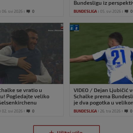
Bundesligu iz perspekti
06. svi 2026
0
BUNDESLIGA
05. svi 2026
0
chalke se vratio u
VIDEO / Dejan Ljubičić v
u! Pogledajte veliko
Schalke prema Bundesli
 Gelsenkirchenu
je dva pogotka u veliko
preokretu kod glavnog r
02. svi 2026
0
BUNDESLIGA
26. tra 2026
0