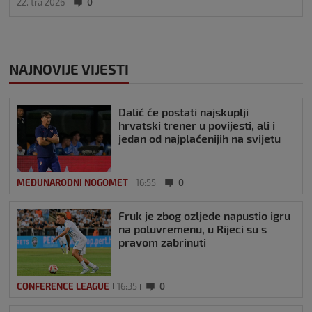
22. tra 2026
0
NAJNOVIJE VIJESTI
Dalić će postati najskuplji
hrvatski trener u povijesti, ali i
jedan od najplaćenijih na svijetu
MEĐUNARODNI NOGOMET
16:55
0
Fruk je zbog ozljede napustio igru
na poluvremenu, u Rijeci su s
pravom zabrinuti
CONFERENCE LEAGUE
16:35
0