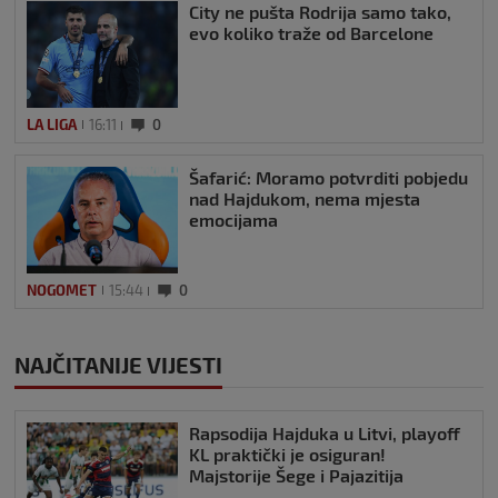
City ne pušta Rodrija samo tako,
evo koliko traže od Barcelone
LA LIGA
16:11
0
Šafarić: Moramo potvrditi pobjedu
nad Hajdukom, nema mjesta
emocijama
NOGOMET
15:44
0
NAJČITANIJE VIJESTI
Rapsodija Hajduka u Litvi, playoff
KL praktički je osiguran!
Majstorije Šege i Pajazitija