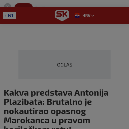
SportKlub
Instaliraj
Sport portal
HRV
GET - On the Google Play
OGLAS
Kakva predstava Antonija
Plazibata: Brutalno je
nokautirao opasnog
Marokanca u pravom