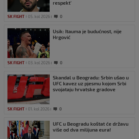
respekt’
SK FIGHT
05. kol 2026
0
Usik: Itauma je budućnost, nije
Hrgović
SK FIGHT
03. kol 2026
0
Skandal u Beogradu: Srbin ušao u
UFC kavez uz pjesmu kojom Srbi
svojataju hrvatske gradove
SK FIGHT
01. kol 2026
0
UFC u Beogradu koštat će državu
više od dva milijuna eura!