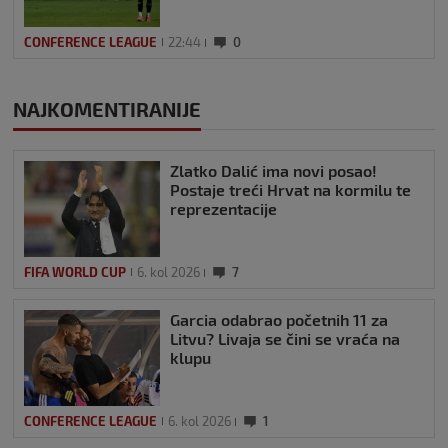
CONFERENCE LEAGUE
22:44
0
NAJKOMENTIRANIJE
Zlatko Dalić ima novi posao!
Postaje treći Hrvat na kormilu te
reprezentacije
FIFA WORLD CUP
6. kol 2026
7
Garcia odabrao početnih 11 za
Litvu? Livaja se čini se vraća na
klupu
CONFERENCE LEAGUE
6. kol 2026
1