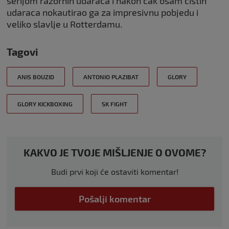
serijom razornih udaraca i nakon čak osam čistih
udaraca nokautirao ga za impresivnu pobjedu i
veliko slavlje u Rotterdamu.
Tagovi
ANIS BOUZID
ANTONIO PLAZIBAT
GLORY
GLORY KICKBOXING
SK FIGHT
KAKVO JE TVOJE MIŠLJENJE O OVOME?
Budi prvi koji će ostaviti komentar!
Pošalji komentar