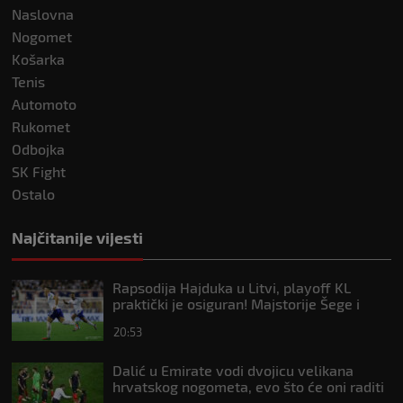
Naslovna
Nogomet
Košarka
Tenis
Automoto
Rukomet
Odbojka
SK Fight
Ostalo
Najčitanije vijesti
Rapsodija Hajduka u Litvi, playoff KL
praktički je osiguran! Majstorije Šege i
Pajazitija
20:53
Dalić u Emirate vodi dvojicu velikana
hrvatskog nogometa, evo što će oni raditi