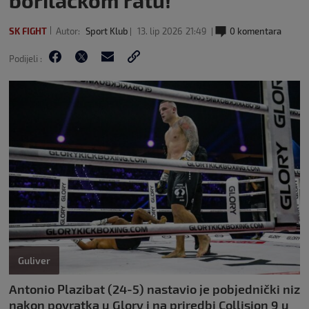
borilačkom ratu!
SK FIGHT
Autor:
Sport Klub
13. lip 2026
21:49
0 komentara
Podijeli :
Guliver
Antonio Plazibat (24-5) nastavio je pobjednički niz
nakon povratka u Glory i na priredbi Collision 9 u