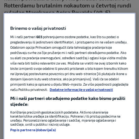
Rotterdamu brutalnim nokautom u četvrtoj rundi
svladao Marokanca Anisa Bouzida (49-6).
Hrvatski kickboksač tako je upisao drugu uzastopnu
Brinemo o vašoj privatnosti
pobjedu nakon dugog izbivanja zbog ozljede i
Mi i naši partneri
603
pohranjujemo osobne podatke, kao što su podaci o
napravio veliki korak prema borbi za naslov prvaka
pregledavanju ili jedinstveni identifikatori, i pristupamo im na vašem uređaju.
Odabirom opcije Prihvaćam omogućit ćete tehnologije praćenja koje
teške kategorije.
podržavaju svrhe za čije pružanje mi i naši partneri obrađujemo podatke. Ako
su alati za praćenje onemogućeni, određeni sadržaj i oglasi koje vidite možda
više neće biti toliko relevantni za vas. Možete se vratiti na ovaj izbornik kako
biste izmijenili svoje odabire ili povukli pristanak u bilo kojem trenutku klikom
na Upravljaj postavkama poveznicu pri dnu web-stranice [ili plutajuće ikone u
Kakva predstava Antonija
donjem lijevom kutu web stranice, ako je primjenjivo]. Vaši će se odabiri
Plazibata: Brutalno je nokautirao
primijeniti kako je opisano u dijelu Web-mjesto. Za više pojedinosti pogledajte
opasnog Marokanca u pravom
našu Politiku privatnosti.
Dodatne informacije o vašoj privatnosti
borilačkom ratu!
Mi i naši partneri obrađujemo podatke kako bismo pružili
sljedeće:
SK FIGHT
13. lip 2026
0
Korištenje preciznih geolokacijskih podataka. Aktivno skeniranje
karakteristika uređaja za identifikaciju. Pohrana i/ili pristup podacima na
uređaju. Personalizirano oglašavanje i sadržaj, mjerenje oglašavanja i
Plazibat
je odlično otvorio meč te već nakon pola
sadržaja, uvidi u publiku i razvoj usluga.
Popis partnera (dobavljača)
minute snažnom ljevicom poslao
Bouzida
u