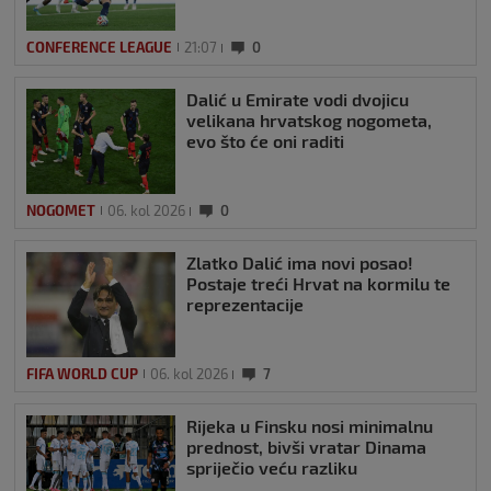
CONFERENCE LEAGUE
21:07
0
Dalić u Emirate vodi dvojicu
velikana hrvatskog nogometa,
evo što će oni raditi
NOGOMET
06. kol 2026
0
Zlatko Dalić ima novi posao!
Postaje treći Hrvat na kormilu te
reprezentacije
FIFA WORLD CUP
06. kol 2026
7
Rijeka u Finsku nosi minimalnu
prednost, bivši vratar Dinama
spriječio veću razliku