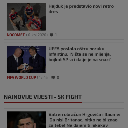
Hajduk je predstavio novi retro
dres
NOGOMET
6. kol 2026
1
UEFA poslala oštru poruku
Infantinu: ‘Ništa se ne mijenja,
bojkot SP-a i dalje je na snazi’
FIFA WORLD CUP
17:45
0
NAJNOVIJE VIJESTI - SK FIGHT
Vatren obračun Hrgovića i Itaume:
‘Da nisi Britanac, nitko ne bi znao
za tebe! Ne dajem ti nikakav