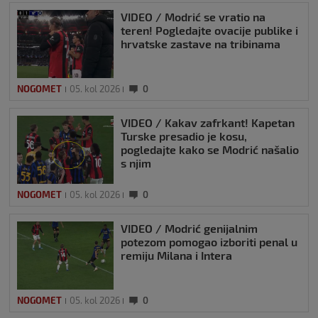
VIDEO / Modrić se vratio na
teren! Pogledajte ovacije publike i
hrvatske zastave na tribinama
NOGOMET
05. kol 2026
0
VIDEO / Kakav zafrkant! Kapetan
Turske presadio je kosu,
pogledajte kako se Modrić našalio
s njim
NOGOMET
05. kol 2026
0
VIDEO / Modrić genijalnim
potezom pomogao izboriti penal u
remiju Milana i Intera
NOGOMET
05. kol 2026
0