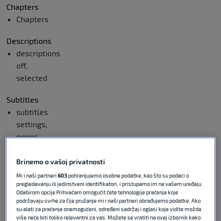
Chapters
Chapters
Descriptions
descriptions
off
,
selected
Subtitles
subtitles
settings
,
opens
subtitles
settings
Brinemo o vašoj privatnosti
dialog
Mi i naši partneri
603
pohranjujemo osobne podatke, kao što su podaci o
pregledavanju ili jedinstveni identifikatori, i pristupamo im na vašem uređaju.
subtitles
Odabirom opcije Prihvaćam omogućit ćete tehnologije praćenja koje
off
,
podržavaju svrhe za čije pružanje mi i naši partneri obrađujemo podatke. Ako
su alati za praćenje onemogućeni, određeni sadržaj i oglasi koje vidite možda
selected
više neće biti toliko relevantni za vas. Možete se vratiti na ovaj izbornik kako