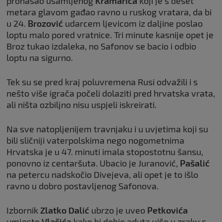
pronašao usamljenog
Kramarića
koji je s deset
metara glavom gađao ravno u ruskog vratara, da bi
u 24.
Brozović
udarcem ljevicom iz daljine poslao
loptu malo pored vratnice. Tri minute kasnije opet je
Broz tukao izdaleka, no Safonov se bacio i odbio
loptu na sigurno.
Tek su se pred kraj poluvremena Rusi odvažili i s
nešto više igrača počeli dolaziti pred hrvatska vrata,
ali ništa ozbiljno nisu uspjeli iskreirati.
Na sve natopljenijem travnjaku i u uvjetima koji su
bili sličniji vaterpolskima nego nogometnima
Hrvatska je u 47. minuti imala stopostotnu šansu,
ponovno iz centaršuta. Ubacio je Juranović,
Pašalić
na petercu nadskočio Divejeva, ali opet je to išlo
ravno u dobro postavljenog Safonova.
Izbornik
Zlatko Dalić
ubrzo je uveo
Petkovića
umjesto
Vlašića
kako bi dobio aduta više u zraku s