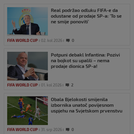
Real podržao odluku FIFA-e da
odustane od prodaje SP-a: ‘To se
ne smije ponoviti’
FIFA WORLD CUP
02. kol 2026
0
Potpuni debakl Infantina: Pozivi
na bojkot su upalili – nema
prodaje dionica SP-a!
FIFA WORLD CUP
01. kol 2026
2
Obala Bjelokosti smijenila
izbornika unatoč povijesnom
uspjehu na Svjetskom prvenstvu
FIFA WORLD CUP
31. srp 2026
0