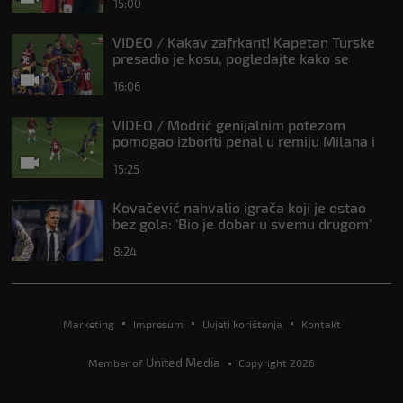
15:00
VIDEO / Kakav zafrkant! Kapetan Turske
presadio je kosu, pogledajte kako se
Modrić našalio s njim
16:06
VIDEO / Modrić genijalnim potezom
pomogao izboriti penal u remiju Milana i
Intera
15:25
Kovačević nahvalio igrača koji je ostao
bez gola: ‘Bio je dobar u svemu drugom’
8:24
Marketing
Impresum
Uvjeti korištenja
Kontakt
United Media
Member of
Copyright 2026