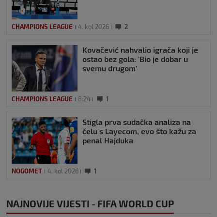
CHAMPIONS LEAGUE
4. kol 2026
2
Kovačević nahvalio igrača koji je
ostao bez gola: ‘Bio je dobar u
svemu drugom’
CHAMPIONS LEAGUE
8:24
1
Stigla prva sudačka analiza na
čelu s Layecom, evo što kažu za
penal Hajduka
NOGOMET
4. kol 2026
1
NAJNOVIJE VIJESTI - FIFA WORLD CUP