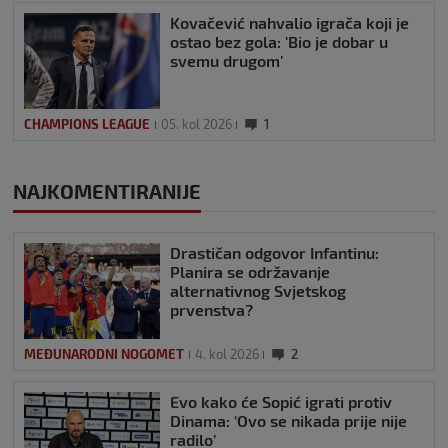
Kovačević nahvalio igrača koji je
ostao bez gola: 'Bio je dobar u
svemu drugom'
CHAMPIONS LEAGUE
05. kol 2026
1
NAJKOMENTIRANIJE
Drastičan odgovor Infantinu:
Planira se održavanje
alternativnog Svjetskog
prvenstva?
MEĐUNARODNI NOGOMET
4. kol 2026
2
Evo kako će Sopić igrati protiv
Dinama: ‘Ovo se nikada prije nije
radilo’