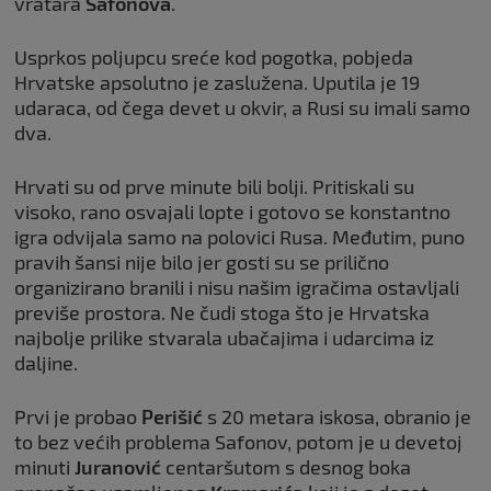
vratara
Safonova
.
Usprkos poljupcu sreće kod pogotka, pobjeda
Hrvatske apsolutno je zaslužena. Uputila je 19
udaraca, od čega devet u okvir, a Rusi su imali samo
dva.
Hrvati su od prve minute bili bolji. Pritiskali su
visoko, rano osvajali lopte i gotovo se konstantno
igra odvijala samo na polovici Rusa. Međutim, puno
pravih šansi nije bilo jer gosti su se prilično
organizirano branili i nisu našim igračima ostavljali
previše prostora. Ne čudi stoga što je Hrvatska
najbolje prilike stvarala ubačajima i udarcima iz
daljine.
Prvi je probao
Perišić
s 20 metara iskosa, obranio je
to bez većih problema Safonov, potom je u devetoj
minuti
Juranović
centaršutom s desnog boka