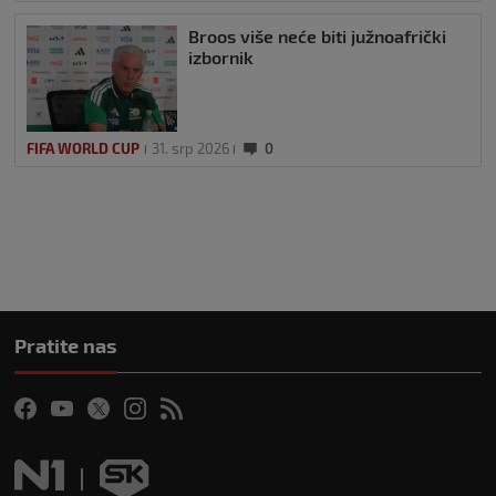
Broos više neće biti južnoafrički
izbornik
FIFA WORLD CUP
31. srp 2026
0
Pratite nas