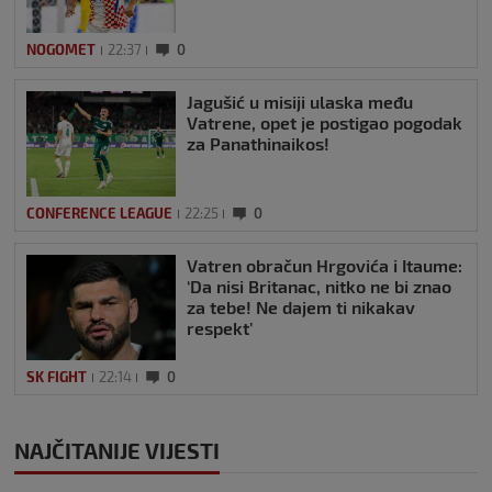
NOGOMET
22:37
0
Jagušić u misiji ulaska među
Vatrene, opet je postigao pogodak
za Panathinaikos!
CONFERENCE LEAGUE
22:25
0
Vatren obračun Hrgovića i Itaume:
‘Da nisi Britanac, nitko ne bi znao
za tebe! Ne dajem ti nikakav
respekt’
SK FIGHT
22:14
0
NAJČITANIJE VIJESTI