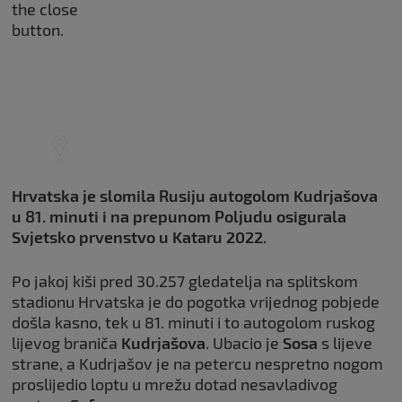
the close
button.
Ova
Hrvatska je slomila Rusiju autogolom Kudrjašova
video
snimka
u 81. minuti i na prepunom Poljudu osigurala
nije
Svjetsko prvenstvo u Kataru 2022.
dostupna
u vašoj
Po jakoj kiši pred 30.257 gledatelja na splitskom
zemlji.
stadionu Hrvatska je do pogotka vrijednog pobjede
(error:
došla kasno, tek u 81. minuti i to autogolom ruskog
#5200)
lijevog braniča
Kudrjašova
. Ubacio je
Sosa
s lijeve
strane, a Kudrjašov je na petercu nespretno nogom
proslijedio loptu u mrežu dotad nesavladivog