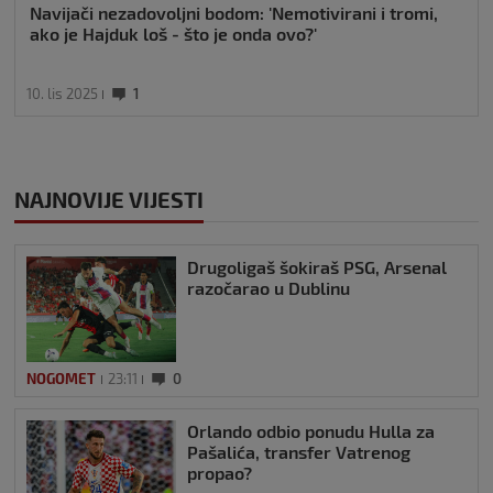
Navijači nezadovoljni bodom: 'Nemotivirani i tromi,
ako je Hajduk loš - što je onda ovo?'
10. lis 2025
1
NAJNOVIJE VIJESTI
Drugoligaš šokiraš PSG, Arsenal
razočarao u Dublinu
NOGOMET
23:11
0
Orlando odbio ponudu Hulla za
Pašalića, transfer Vatrenog
propao?