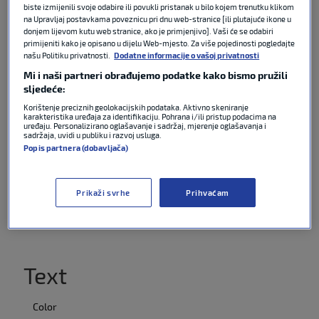
biste izmijenili svoje odabire ili povukli pristanak u bilo kojem trenutku klikom
Audio Track
na Upravljaj postavkama poveznicu pri dnu web-stranice [ili plutajuće ikone u
donjem lijevom kutu web stranice, ako je primjenjivo]. Vaši će se odabiri
primijeniti kako je opisano u dijelu Web-mjesto. Za više pojedinosti pogledajte
Picture-in-
našu Politiku privatnosti.
Dodatne informacije o vašoj privatnosti
Picture
Fullscreen
Mi i naši partneri obrađujemo podatke kako bismo pružili
Beginning of
sljedeće:
dialog
Korištenje preciznih geolokacijskih podataka. Aktivno skeniranje
karakteristika uređaja za identifikaciju. Pohrana i/ili pristup podacima na
window.
uređaju. Personalizirano oglašavanje i sadržaj, mjerenje oglašavanja i
sadržaja, uvidi u publiku i razvoj usluga.
Escape will
Popis partnera (dobavljača)
cancel and
close the
window.
Prikaži svrhe
Prihvaćam
Text
Color