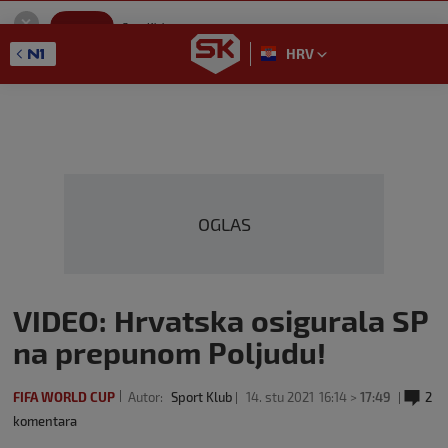
SportKlub
Instaliraj
Sport portal
HRV
GET - On the Google Play
OGLAS
VIDEO: Hrvatska osigurala SP
na prepunom Poljudu!
FIFA WORLD CUP
Autor:
Sport Klub
14. stu 2021
16:14 >
17:49
2
komentara