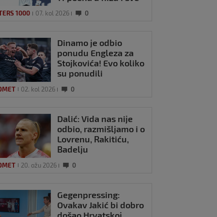
je bliži Topu 10
TERS 1000
07. kol 2026
0
Dinamo je odbio
ponudu Engleza za
Stojkovića! Evo koliko
su ponudili
OMET
02. kol 2026
0
Dalić: Vida nas nije
odbio, razmišljamo i o
Lovrenu, Rakitiću,
Badelju
OMET
20. ožu 2026
0
Gegenpressing:
Ovakav Jakić bi dobro
došao Hrvatskoj