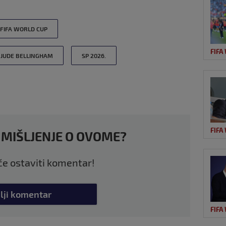
FIFA WORLD CUP
FIFA
JUDE BELLINGHAM
SP 2026.
FIFA
 MIŠLJENJE O OVOME?
 će ostaviti komentar!
lji komentar
FIFA