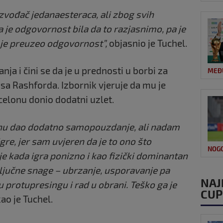
izvođač jedanaesteraca, ali zbog svih
a je odgovornost bila da to razjasnimo, pa je
n je preuzeo odgovornost”,
objasnio je Tuchel.
a i čini se da je u prednosti u borbi za
MEĐ
sa Rashforda. Izbornik vjeruje da mu je
celonu donio dodatni uzlet.
onu dao dodatno samopouzdanje, ali nadam
igre, jer sam uvjeren da je to ono što
NOG
 je kada igra ponizno i kao fizički dominantan
 ključne snage – ubrzanje, usporavanje pa
NAJ
 protupresingu i rad u obrani. Teško ga je
CUP
kao je Tuchel.