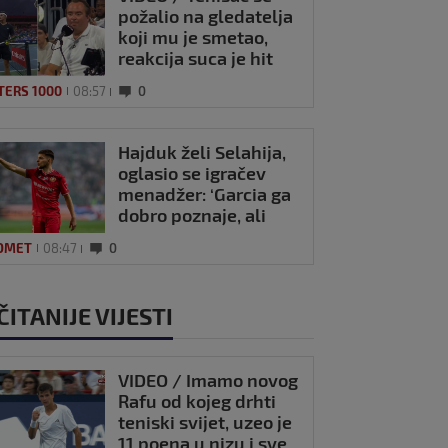
požalio na gledatelja
koji mu je smetao,
reakcija suca je hit
TERS 1000
08:57
0
Hajduk želi Selahija,
oglasio se igračev
menadžer: ‘Garcia ga
dobro poznaje, ali
postoji problem…’
OMET
08:47
0
ČITANIJE VIJESTI
VIDEO / Imamo novog
Rafu od kojeg drhti
teniski svijet, uzeo je
11 poena u nizu i sve