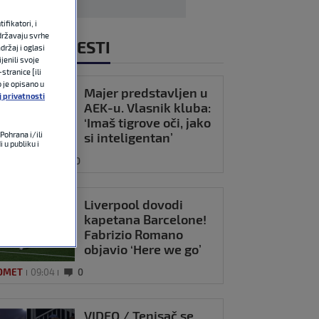
fikatori, i
državaju svrhe
NOVIJE VIJESTI
držaj i oglasi
jenili svoje
stranice [ili
o je opisano u
Majer predstavljen u
j privatnosti
AEK-u. Vlasnik kluba:
‘Imaš tigrove oči, jako
si inteligentan’
Pohrana i/ili
 u publiku i
OMET
09:21
0
Liverpool dovodi
kapetana Barcelone!
Fabrizio Romano
objavio ‘Here we go’
OMET
09:04
0
VIDEO / Tenisač se