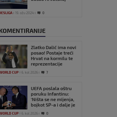
DESLIGA
19. ožu 2024
0
KOMENTIRANIJE
Zlatko Dalić ima novi
posao! Postaje treći
Hrvat na kormilu te
reprezentacije
 WORLD CUP
6. kol 2026
7
UEFA poslala oštru
poruku Infantinu:
‘Ništa se ne mijenja,
bojkot SP-a i dalje je
na snazi’
 WORLD CUP
6. kol 2026
0