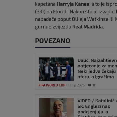
kapetana
Harryja Kanea
, a to je isp
(3:0) na Floridi. Nakon što je izvadio
napadače poput Ollieja Watkinsa ili I
gurnuo zvijezdu
Real Madrida
.
POVEZANO
Dalić: Najzahtjevn
natjecanje za men
Neki jedva čekaju
aferu, a igračima
sam zahvalan
FIFA WORLD CUP
11. lip 2026
0
VIDEO / Katalinić 
SK: Englezi nas
podcjenjuju, a
Pletikosi sam rek