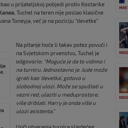
robao u prijateljskoj pobjedi protiv Kostarike
MAS
Kanea
, Tuchel na teren nije poslao klasične
vana Toneyja, već je na poziciju “devetke”
Na pitanje hoće li takav potez povući i
na Svjetskom prvenstvu, Tuchel je
NOG
odgovorio:
“Moguće je da to vidimo i
ije
na turniru. Jednostavno je. Jude može
e.
igrati kao ‘devetka’, gotovo u
slobodnoj ulozi. Može se spuštati u
vezni red, ulaziti u međuprostore,
NOG
više driblati. Harry je onda više u
za
ulozi asistenta.”
Uoči otvaranja turnira sljedećeg
ao