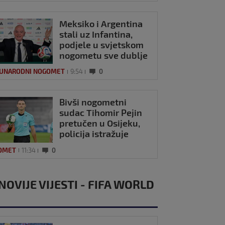
Meksiko i Argentina
stali uz Infantina,
podjele u svjetskom
nogometu sve dublje
UNARODNI NOGOMET
9:54
0
Bivši nogometni
sudac Tihomir Pejin
pretučen u Osijeku,
policija istražuje
brutalni napad
OMET
11:34
0
NOVIJE VIJESTI - FIFA WORLD