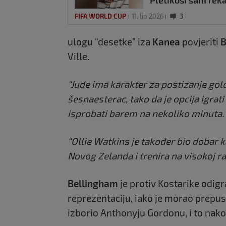
recept za uspjeh
FIFA WORLD CUP
11. lip 2026
3
ulogu “desetke” iza
Kanea
povjeriti
B
Ville.
“Jude ima karakter za postizanje gol
šesnaesterac, tako da je opcija igra
isprobati barem na nekoliko minuta. 
“Ollie Watkins je također bio dobar k
Novog Zelanda i trenira na visokoj ra
Bellingham
je protiv Kostarike odigr
reprezentaciju, iako je morao prepus
izborio Anthonyju Gordonu, i to nakon