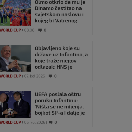
Olmo otkrio da mu je
Dinamo čestitao na
svjetskom naslovu i
kojeg bi Vatrenog
doveo u Barcelonu
 WORLD CUP
08:08
0
Objavljeno koje su
države uz Infantina, a
koje traže njegov
odlazak: HNS je
odavno zauzeo
 WORLD CUP
07. kol 2026
0
stranu
UEFA poslala oštru
poruku Infantinu:
‘Ništa se ne mijenja,
bojkot SP-a i dalje je
na snazi’
 WORLD CUP
06. kol 2026
0