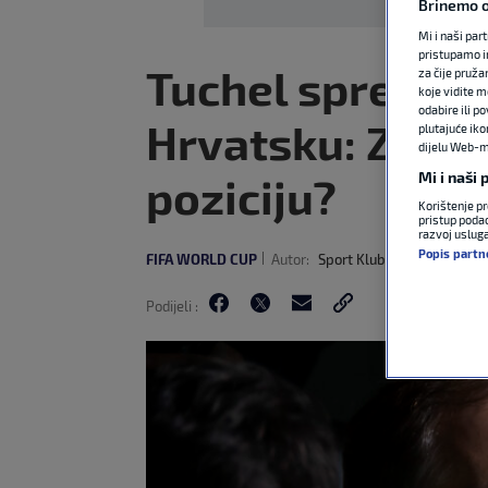
Brinemo o
Mi i naši par
pristupamo i
Tuchel sprema 
za čije pruža
koje vidite m
odabire ili p
Hrvatsku: Zvije
plutajuće iko
dijelu Web-mj
Mi i naši
poziciju?
Korištenje pr
pristup podac
razvoj uslug
Popis partn
FIFA WORLD CUP
Autor:
Sport Klub
11. lip 2026
21
Podijeli :