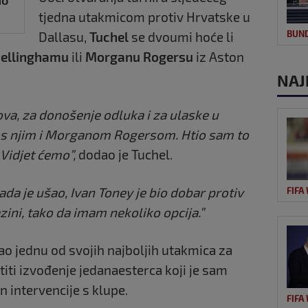
tjedna utakmicom protiv Hrvatske u
BUN
Dallasu,
Tuchel
se dvoumi hoće li
ellinghamu
ili
Morganu Rogersu
iz Aston
NAJ
ova, za donošenje odluka i za ulaske u
ti s njim i Morganom Rogersom. Htio sam to
Vidjet ćemo”,
dodao je Tuchel.
ada je ušao, Ivan Toney je bio dobar protiv
FIFA
zini, tako da imam nekoliko opcija.”
ao jednu od svojih najboljih utakmica za
titi izvođenje jedanaesterca koji je sam
 intervencije s klupe.
FIFA