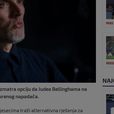
MAS
NOG
NAJ
azmatra opciju da Judea Bellinghama na
turenog napadača.
jesecima traži alternativna rješenja za