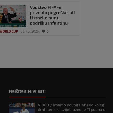
Vodstvo FIFA-e
priznalo pogreške, ali
i izrazilo punu
podršku Infantinu
 WORLD CUP
06. kol 2026
0
Najčitanije vijesti
VIDEO / Imamo novog Rafu od kojeg
drhti teniski svijet, uzeo je 11 poena u