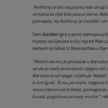
“Anthony je bio na popisu kao drugi 
izmjena to nije bilo posve jasno. Naš
potrajalo, no Anthony je izvođač i o
Sam
Gordon
igra s puno samopouzdanj
mjesto na lijevom krilu ispred Marcu
nedavni prijelaz iz Newcastlea u Bar
“Mislim da mu je prelazak u Barcel
se da to neće promijeniti njegov stil 
Barcelona od njega i očekuje. Najjači
krilni igrač. To su, po meni, njegove
novo intenzivno trčanje, pomaganje u
čuvati, pogotovo po ovoj vrućini”
, re