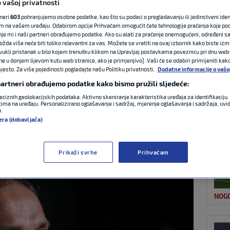
 vašoj privatnosti
tneri
603
pohranjujemo osobne podatke, kao što su podaci o pregledavanju ili jedinstveni identi
m na vašem uređaju. Odabirom opcije Prihvaćam omogućit ćete tehnologije praćenja koje po
NAJ
promjenu za
nje mi i naši partneri obrađujemo podatke. Ako su alati za praćenje onemogućeni, određeni sa
ožda više neće biti toliko relevantni za vas. Možete se vratiti na ovaj izbornik kako biste izmi
ovukli pristanak u bilo kojem trenutku klikom na Upravljaj postavkama poveznicu pri dnu web-
zdi mijenja
ne u donjem lijevom kutu web stranice, ako je primjenjivo]. Vaši će se odabiri primijeniti kak
esto. Za više pojedinosti pogledajte našu Politiku privatnosti.
Dodatne informacije o vašo
 partneri obrađujemo podatke kako bismo pružili sljedeće:
eciznih geolokacijskih podataka. Aktivno skeniranje karakteristika uređaja za identifikaciju. 
ima na uređaju. Personalizirano oglašavanje i sadržaj, mjerenje oglašavanja i sadržaja, uvidi
a.
NOG
era (dobavljača)
:22
0 komentara
Prikaži svrhe
Prihvaćam
NOG