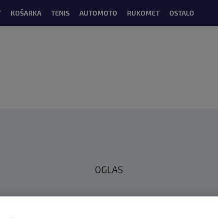
T
KOŠARKA
TENIS
AUTOMOTO
RUKOMET
OSTALO
OGLAS