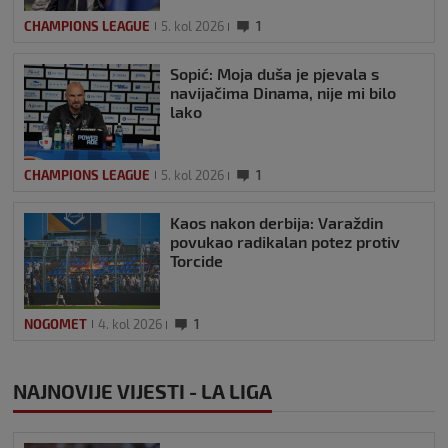
CHAMPIONS LEAGUE
5. kol 2026
1
Sopić: Moja duša je pjevala s
navijačima Dinama, nije mi bilo
lako
CHAMPIONS LEAGUE
5. kol 2026
1
Kaos nakon derbija: Varaždin
povukao radikalan potez protiv
Torcide
NOGOMET
4. kol 2026
1
NAJNOVIJE VIJESTI - LA LIGA