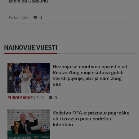
zabio za Osasunu
05. kol 2026
0
NAJNOVIJE VIJESTI
Hezonja se emotivno oprostio od
Reala: Zbog mojih šutova gubili
ste strpljenje, ali i ja sam zbog
vas
EUROLEAGUE
11:37
0
Vodstvo FIFA-e priznalo pogreške,
ali i izrazilo punu podršku
Infantinu