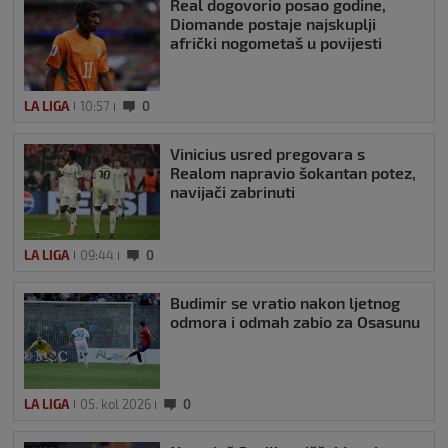
Real dogovorio posao godine,
Diomande postaje najskuplji
afrički nogometaš u povijesti
LA LIGA
10:57
0
Vinicius usred pregovara s
Realom napravio šokantan potez,
navijači zabrinuti
LA LIGA
09:44
0
Budimir se vratio nakon ljetnog
odmora i odmah zabio za Osasunu
LA LIGA
05. kol 2026
0