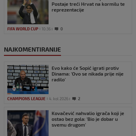
Postaje treći Hrvat na kormilu te
reprezentacije
FIFA WORLD CUP
10:36
0
NAJKOMENTIRANIJE
Evo kako će Sopić igrati protiv
Dinama: ‘Ovo se nikada prije nije
radilo’
CHAMPIONS LEAGUE
4. kol 2026
2
Kovačević nahvalio igrača koji je
ostao bez gola: ‘Bio je dobar u
svemu drugom’