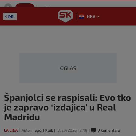
SportKlub
Instaliraj
Sport portal
HRV
GET - On the Google Play
OGLAS
Španjolci se raspisali: Evo tko
je zapravo ‘izdajica’ u Real
Madridu
LA LIGA
Autor:
Sport Klub
8. svi 2026
12:49
0 komentara