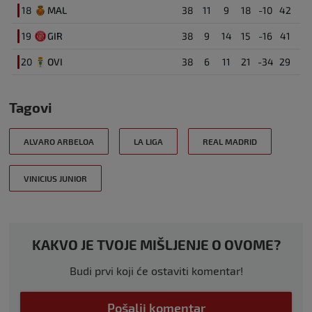
18
MAL
38
11
9
18
-10
42
19
GIR
38
9
14
15
-16
41
20
OVI
38
6
11
21
-34
29
Tagovi
ALVARO ARBELOA
LA LIGA
REAL MADRID
VINICIUS JUNIOR
KAKVO JE TVOJE MIŠLJENJE O OVOME?
Budi prvi koji će ostaviti komentar!
Pošalji komentar