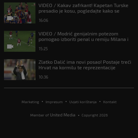
VIDEO / Kakav zafrkant! Kapetan Turske
presadio je kosu, pogledajte kako se
Modrić našalio s njim
16:06
VIDEO / Modrić genijalnim potezom
pomogao izboriti penal u remiju Milana i
Intera
15:25
Zlatko Dalić ima novi posao! Postaje treći
Hrvat na kormilu te reprezentacije
10:36
Marketing
Impresum
Uvjeti korištenja
Kontakt
United Media
Member of
Copyright 2026