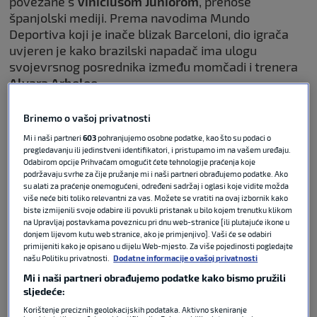
povezane s
Viniciusom Juniorom
, prenose
španjolski mediji. Prema navodima Mundo
Deportiva koji je inače blizak Barceloni, dio igrača
uvjeren je kako brazilski napadač ima ulogu
svojevrsnog posrednika između momčadi i trenera
Alvara Arbeloe
.
POVEZANO
Brinemo o vašoj privatnosti
Mi i naši partneri
603
pohranjujemo osobne podatke, kao što su podaci o
pregledavanju ili jedinstveni identifikatori, i pristupamo im na vašem uređaju.
Real se službeno oglasio oko
Odabirom opcije Prihvaćam omogućit ćete tehnologije praćenja koje
podržavaju svrhe za čije pružanje mi i naši partneri obrađujemo podatke. Ako
incidenta među igračima! Novinar
su alati za praćenje onemogućeni, određeni sadržaj i oglasi koje vidite možda
Marce: On više neće igrati za
više neće biti toliko relevantni za vas. Možete se vratiti na ovaj izbornik kako
Kraljeve
biste izmijenili svoje odabire ili povukli pristanak u bilo kojem trenutku klikom
na Upravljaj postavkama poveznicu pri dnu web-stranice [ili plutajuće ikone u
LA LIGA
07. svi 2026
1
donjem lijevom kutu web stranice, ako je primjenjivo]. Vaši će se odabiri
primijeniti kako je opisano u dijelu Web-mjesto. Za više pojedinosti pogledajte
našu Politiku privatnosti.
Dodatne informacije o vašoj privatnosti
Članovi svlačionice vjeruju kako Vinícius informira
Mi i naši partneri obrađujemo podatke kako bismo pružili
trenera o potencijalnim nesuglasicama i konfliktima
sljedeće:
unutar momčadi, što je izazvalo određeno
Korištenje preciznih geolokacijskih podataka. Aktivno skeniranje
nepovjerenje među igračima.