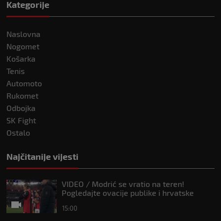
Kategorije
Naslovna
Nogomet
Košarka
Tenis
Automoto
Rukomet
Odbojka
SK Fight
Ostalo
Najčitanije vijesti
VIDEO / Modrić se vratio na teren!
Pogledajte ovacije publike i hrvatske
zastave na tribinama
15:00