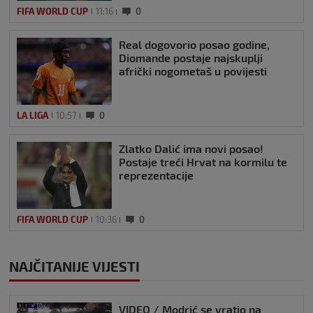
FIFA WORLD CUP
11:16
0
Real dogovorio posao godine,
Diomande postaje najskuplji
afrički nogometaš u povijesti
LA LIGA
10:57
0
Zlatko Dalić ima novi posao!
Postaje treći Hrvat na kormilu te
reprezentacije
FIFA WORLD CUP
10:36
0
NAJČITANIJE VIJESTI
VIDEO / Modrić se vratio na