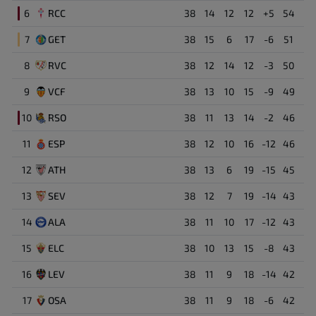
6
RCC
38
14
12
12
+5
54
7
GET
38
15
6
17
-6
51
8
RVC
38
12
14
12
-3
50
9
VCF
38
13
10
15
-9
49
10
RSO
38
11
13
14
-2
46
11
ESP
38
12
10
16
-12
46
12
ATH
38
13
6
19
-15
45
13
SEV
38
12
7
19
-14
43
14
ALA
38
11
10
17
-12
43
15
ELC
38
10
13
15
-8
43
16
LEV
38
11
9
18
-14
42
17
OSA
38
11
9
18
-6
42