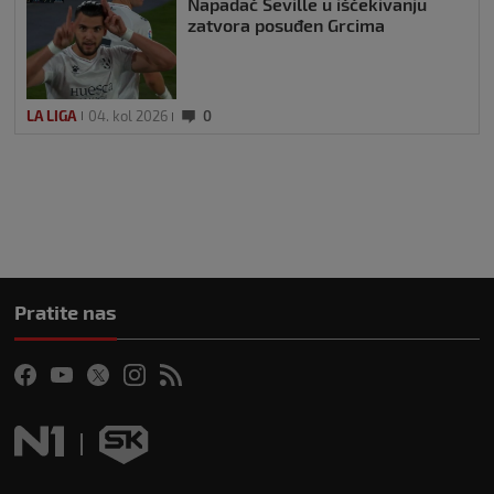
Napadač Seville u iščekivanju
zatvora posuđen Grcima
LA LIGA
04. kol 2026
0
Pratite nas