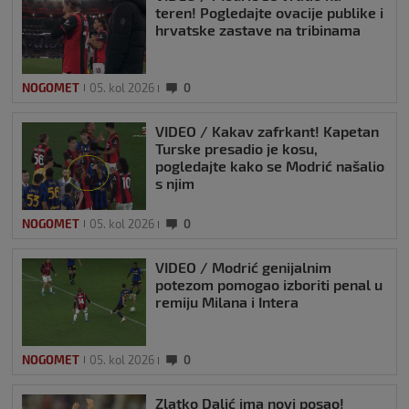
teren! Pogledajte ovacije publike i
hrvatske zastave na tribinama
NOGOMET
05. kol 2026
0
VIDEO / Kakav zafrkant! Kapetan
Turske presadio je kosu,
pogledajte kako se Modrić našalio
s njim
NOGOMET
05. kol 2026
0
VIDEO / Modrić genijalnim
potezom pomogao izboriti penal u
remiju Milana i Intera
NOGOMET
05. kol 2026
0
Zlatko Dalić ima novi posao!