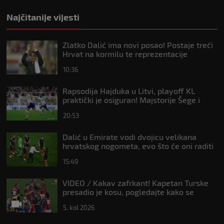
Najčitanije vijesti
Zlatko Dalić ima novi posao! Postaje treći
Hrvat na kormilu te reprezentacije
10:36
Rapsodija Hajduka u Litvi, playoff KL
praktički je osiguran! Majstorije Šege i
Pajazitija
20:53
Dalić u Emirate vodi dvojicu velikana
hrvatskog nogometa, evo što će oni raditi
15:49
VIDEO / Kakav zafrkant! Kapetan Turske
presadio je kosu, pogledajte kako se
Modrić našalio s njim
5. kol 2026