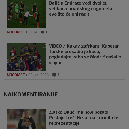
Dalić u Emirate vodi dvojicu
velikana hrvatskog nogometa,
evo što će oni raditi
NOGOMET
15:49
0
VIDEO / Kakav zafrkant! Kapetan
Turske presadio je kosu,
pogledajte kako se Modrić našalio
s njim
NOGOMET
05. kol 2026
1
NAJKOMENTIRANIJE
Zlatko Dalić ima novi posao!
Postaje treći Hrvat na kormilu te
reprezentacije