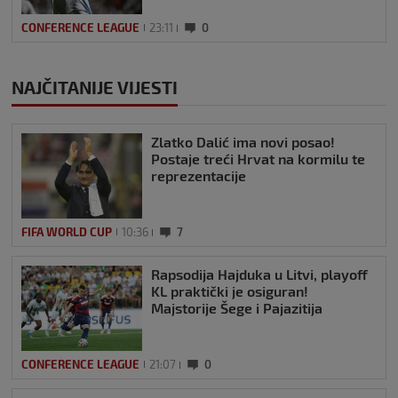
CONFERENCE LEAGUE
23:11
0
NAJČITANIJE VIJESTI
Zlatko Dalić ima novi posao!
Postaje treći Hrvat na kormilu te
reprezentacije
FIFA WORLD CUP
10:36
7
Rapsodija Hajduka u Litvi, playoff
KL praktički je osiguran!
Majstorije Šege i Pajazitija
CONFERENCE LEAGUE
21:07
0