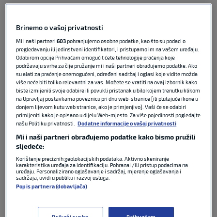
Bilo je to jednosmjerno finale. Inter je dominirao od
prve minute i sasvim zasluženo je stigao do trofeja.
Brinemo o vašoj privatnosti
Mi i naši partneri
603
pohranjujemo osobne podatke, kao što su podaci o
“Nerrazzuri” su poveli u 14. minuti. Nicolo Barella je
pregledavanju ili jedinstveni identifikatori, i pristupamo im na vašem uređaju.
Odabirom opcije Prihvaćam omogućit ćete tehnologije praćenja koje
izveo korner, a Adam Marušić nesretno i nespretno
podržavaju svrhe za čije pružanje mi i naši partneri obrađujemo podatke. Ako
skrenuo loptu u vlastitu mrežu. U 35. minuti milanski
su alati za praćenje onemogućeni, određeni sadržaj i oglasi koje vidite možda
više neće biti toliko relevantni za vas. Možete se vratiti na ovaj izbornik kako
sastav je povećao prednost. Denzel Dumfries je
biste izmijenili svoje odabire ili povukli pristanak u bilo kojem trenutku klikom
“ukrao” loptu neopreznom Nunu Tavaresu i dodao
na Upravljaj postavkama poveznicu pri dnu web-stranice [ili plutajuće ikone u
do Lautara Martineza kojem nije bilo teško zabiti za
donjem lijevom kutu web stranice, ako je primjenjivo]. Vaši će se odabiri
primijeniti kako je opisano u dijelu Web-mjesto. Za više pojedinosti pogledajte
2-0.
našu Politiku privatnosti.
Dodatne informacije o vašoj privatnosti
Mi i naši partneri obrađujemo podatke kako bismo pružili
Prvi udarac prema suparničkim vratima Lazio je
sljedeće:
uputio u 45. minuti, no pokušaj Gustava Isaksena
Korištenje preciznih geolokacijskih podataka. Aktivno skeniranje
prošao je pored stative. U 57. minuti “nebesko-placi”
karakteristika uređaja za identifikaciju. Pohrana i/ili pristup podacima na
uređaju. Personalizirano oglašavanje i sadržaj, mjerenje oglašavanja i
su imali i prvu pravu priliku, ali Tijjani Noslin nije bio
sadržaja, uvidi u publiku i razvoj usluga.
precizan.
Popis partnera (dobavljača)
Petar Sučić je za Inter igrao do 68. minute, dok
Prikaži svrhe
Prihvaćam