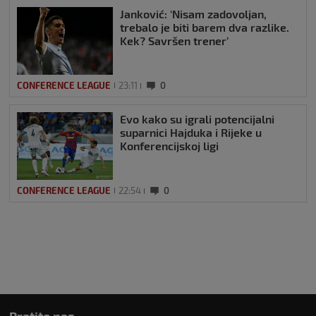
Janković: ‘Nisam zadovoljan,
trebalo je biti barem dva razlike.
Kek? Savršen trener’
CONFERENCE LEAGUE
23:11
0
Evo kako su igrali potencijalni
suparnici Hajduka i Rijeke u
Konferencijskoj ligi
CONFERENCE LEAGUE
22:54
0
Pratite nas