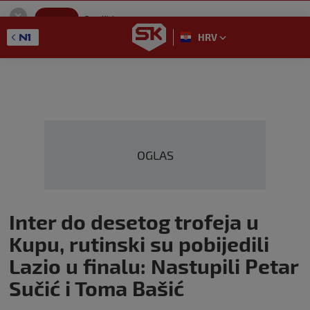
SportKlub
Instaliraj
Sport portal
HRV
GET - On the Google Play
OGLAS
Inter do desetog trofeja u
Kupu, rutinski su pobijedili
Lazio u finalu: Nastupili Petar
Sučić i Toma Bašić