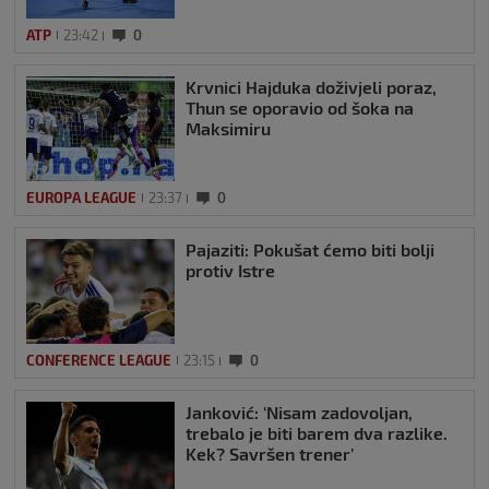
ATP
23:42
0
Krvnici Hajduka doživjeli poraz,
Thun se oporavio od šoka na
Maksimiru
EUROPA LEAGUE
23:37
0
Pajaziti: Pokušat ćemo biti bolji
protiv Istre
CONFERENCE LEAGUE
23:15
0
Janković: ‘Nisam zadovoljan,
trebalo je biti barem dva razlike.
Kek? Savršen trener’