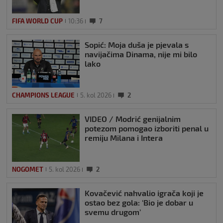
FIFA WORLD CUP
10:36
7
Sopić: Moja duša je pjevala s
navijačima Dinama, nije mi bilo
lako
CHAMPIONS LEAGUE
5. kol 2026
2
VIDEO / Modrić genijalnim
potezom pomogao izboriti penal u
remiju Milana i Intera
NOGOMET
5. kol 2026
2
Kovačević nahvalio igrača koji je
ostao bez gola: ‘Bio je dobar u
svemu drugom’