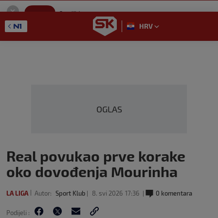
SportKlub
Instaliraj
Sport portal
HRV
GET - On the Google Play
OGLAS
Real povukao prve korake
oko dovođenja Mourinha
LA LIGA
Autor:
Sport Klub
8. svi 2026
17:36
0 komentara
Podijeli :