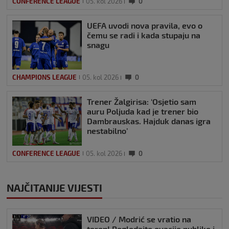
CONFERENCE LEAGUE
05. kol 2026
0
UEFA uvodi nova pravila, evo o
čemu se radi i kada stupaju na
snagu
CHAMPIONS LEAGUE
05. kol 2026
0
Trener Žalgirisa: ‘Osjetio sam
auru Poljuda kad je trener bio
Dambrauskas. Hajduk danas igra
nestabilno’
CONFERENCE LEAGUE
05. kol 2026
0
NAJČITANIJE VIJESTI
VIDEO / Modrić se vratio na
teren! Pogledajte ovacije publike i