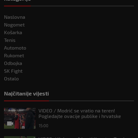
Naslovna
Nogomet
Košarka
Tenis
Automoto
Rukomet
Odbojka
SK Fight
Ostalo
Najčitanije vijesti
VIDEO / Modrić se vratio na teren!
Pogledajte ovacije publike i hrvatske
zastave na tribinama
15:00