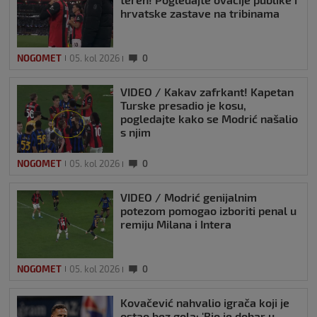
hrvatske zastave na tribinama
NOGOMET
05. kol 2026
0
VIDEO / Kakav zafrkant! Kapetan
Turske presadio je kosu,
pogledajte kako se Modrić našalio
s njim
NOGOMET
05. kol 2026
0
VIDEO / Modrić genijalnim
potezom pomogao izboriti penal u
remiju Milana i Intera
NOGOMET
05. kol 2026
0
Kovačević nahvalio igrača koji je
ostao bez gola: 'Bio je dobar u