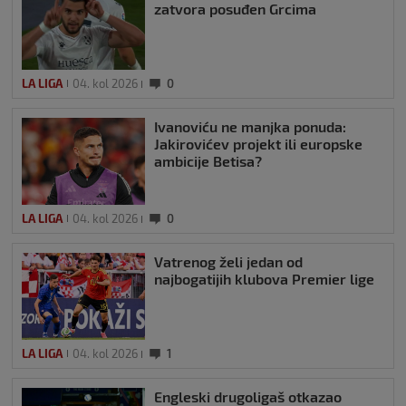
zatvora posuđen Grcima
LA LIGA
04. kol 2026
0
Ivanoviću ne manjka ponuda:
Jakirovićev projekt ili europske
ambicije Betisa?
LA LIGA
04. kol 2026
0
Vatrenog želi jedan od
najbogatijih klubova Premier lige
LA LIGA
04. kol 2026
1
Engleski drugoligaš otkazao