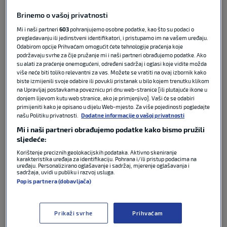
Dosad je sve to bilo u sferi nagađanja, ali u petak je
Brinemo o vašoj privatnosti
Fabrizio Romano
objavio kako su napravljeni prvi
koraci prema tom poslu.
Mi i naši partneri
603
pohranjujemo osobne podatke, kao što su podaci o
pregledavanju ili jedinstveni identifikatori, i pristupamo im na vašem uređaju.
Odabirom opcije Prihvaćam omogućit ćete tehnologije praćenja koje
Talijanski novinar rekao je kako je
Real
podržavaju svrhe za čije pružanje mi i naši partneri obrađujemo podatke. Ako
su alati za praćenje onemogućeni, određeni sadržaj i oglasi koje vidite možda
Madrid
stupio u kontakt s legendarnim
više neće biti toliko relevantni za vas. Možete se vratiti na ovaj izbornik kako
portugalskim trenerom koji ne misli odustati od
biste izmijenili svoje odabire ili povukli pristanak u bilo kojem trenutku klikom
posla čak ni uz sve drame koje Real ima posljednjih
na Upravljaj postavkama poveznicu pri dnu web-stranice [ili plutajuće ikone u
donjem lijevom kutu web stranice, ako je primjenjivo]. Vaši će se odabiri
dana u klubu.
primijeniti kako je opisano u dijelu Web-mjesto. Za više pojedinosti pogledajte
našu Politiku privatnosti.
Dodatne informacije o vašoj privatnosti
Ipak,
Benfica
želi zadržati
Mourinha
koji ove sezone
Mi i naši partneri obrađujemo podatke kako bismo pružili
nema nijedan ligaški poraz s klubom koji će sezonu
sljedeće:
najvjerojatnije završiti na drugom mjestu.
Korištenje preciznih geolokacijskih podataka. Aktivno skeniranje
karakteristika uređaja za identifikaciju. Pohrana i/ili pristup podacima na
uređaju. Personalizirano oglašavanje i sadržaj, mjerenje oglašavanja i
sadržaja, uvidi u publiku i razvoj usluga.
Odluku će na kraju, osim Mourinha, morati donijeti i
Popis partnera (dobavljača)
Florentino Perez,
predsjednik Real Madrida.
Podsjećamo, Mourinho je već bio na klupi Reala od
Prikaži svrhe
Prihvaćam
2010. do 2013. godine, a s Madriđanima je jednu
La