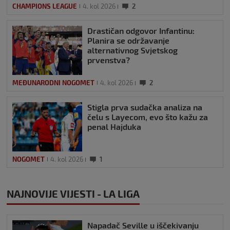
CHAMPIONS LEAGUE
4. kol 2026
2
Drastičan odgovor Infantinu:
Planira se održavanje
alternativnog Svjetskog
prvenstva?
MEĐUNARODNI NOGOMET
4. kol 2026
2
Stigla prva sudačka analiza na
čelu s Layecom, evo što kažu za
penal Hajduka
NOGOMET
4. kol 2026
1
NAJNOVIJE VIJESTI - LA LIGA
Napadač Seville u iščekivanju