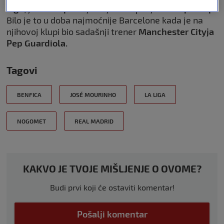
Ligu,
jedan
Kup
kralja te jedan španjolski
Superkup.
Bilo je to u doba najmoćnije Barcelone kada je na
njihovoj klupi bio sadašnji trener
Manchester Cityja
Pep Guardiola.
Tagovi
BENFICA
JOSÉ MOURINHO
LA LIGA
NOGOMET
REAL MADRID
KAKVO JE TVOJE MIŠLJENJE O OVOME?
Budi prvi koji će ostaviti komentar!
Pošalji komentar